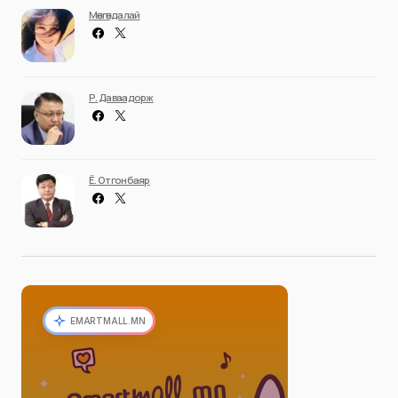
Мөнгөндалай
Р. Даваадорж
Ё. Отгонбаяр
EMARTMALL.MN