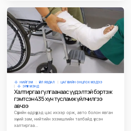
НИЙГЭМ
ҮЙЛ ЯВДАЛ
ЦАГ ҮЕИЙН ОНЦЛОХ МЭДЭЭ
ЭРҮҮЛ МЭНД
Халтиргаа гулгаанаас үүдэлтэй бэртэж
гэмтсэн 435 хүн тусламж үйлчилгээ
авчээ
Сүүлийн өдрүүдэд цас ихээр орж, авто болон явган
хүний зам, нийтийн эзэмшлийн талбайд үүссэн
халтиргаа…