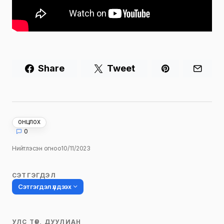
Share
Tweet
ОНЦЛОХ
0
Нийтлэсэн огноо
10/11/2023
СЭТГЭГДЭЛ
Сэтгэгдэл үлдээх
УЛС ТӨР, ДУУЛИАН