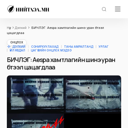
Нүүр
Дэлхий
БИЧЛЭГ: Aespa хамтлагийн шинэ уран бүтээл
цацагдлаа
ОНЦЛОХ
ДЭЛХИЙ
СОНИРХУУЛАХАД
ТАНЫ АМРАЛТАНД
УРЛАГ
ҮЙЛ ЯВДАЛ
ЦАГ ҮЕИЙН ОНЦЛОХ МЭДЭЭ
БИЧЛЭГ: Aespa хамтлагийн шинэ уран
бүтээл цацагдлаа