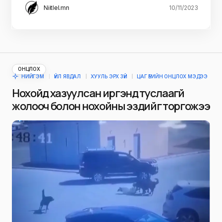
Niitlel.mn
10/11/2023
ОНЦЛОХ
НИЙГЭМ
ҮЙЛ ЯВДАЛ
ХУУЛЬ ЭРХ ЗҮЙ
ЦАГ ҮЕИЙН ОНЦЛОХ МЭДЭЭ
Нохойд хазуулсан иргэнд туслаагүй
жолооч болон нохойны эздийг торгожээ