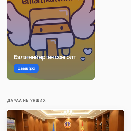
Бэлэгний өргөн сонголт
Цааш үзэх
ДАРАА НЬ УНШИХ