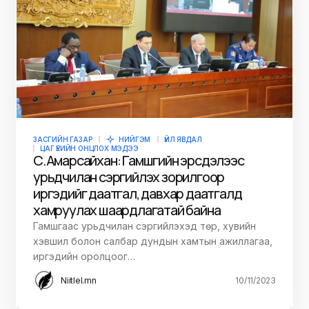
ЗАСГИЙН ГАЗАР
НИЙГЭМ
ҮЙЛ ЯВДАЛ
ЦАГ ҮЕИЙН ОНЦЛОХ МЭДЭЭ
С.Амарсайхан: Гамшгийн эрсдэлээс
урьдчилан сэргийлэх зорилгоор
иргэдийг даатгал, давхар даатгалд
хамруулах шаардлагатай байна
Гамшгаас урьдчилан сэргийлэхэд төр, хувийн
хэвшил болон салбар дундын хамтын ажиллагаа,
иргэдийн оролцоог…
Niitlel.mn
10/11/2023