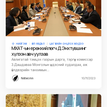
НИЙГЭМ
ҮЙЛ ЯВДАЛ
ЦАГ ҮЕИЙН ОНЦЛОХ МЭДЭЭ
МҮХАҮТ-ын ерөнхийлөгч Д.Энхтүвшинг
хүлээн авч уулзав
Авлигатай тэмцэх газрын дарга, тэргүүн комиссар
З.Дашдаваа Монголын үндэсний худалдаа, аж
үйлдвэрийн танхимын…
Niitlel.mn
10/11/2023