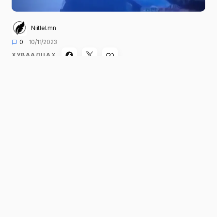
Niitlel.mn
0
10/11/2023
ХУВААЛЦАХ
Цагдаагийн байгууллагад Өмнөговь аймгийн
Даланзадгад сум 6 дугаар багт иргэн “Э” нь
5-6 нохойд хазуулчихлаа” гэх дуудлага,
мэдээлэл 2023 оны 09 дүгээр сарын 06-ны
өдөр бүртгэгдсэний дагуу тухайн үед
яаралтай үед тусламж үзүүлээгүй явсан гэх
ланд крузер 200 маркийн автомашинтай
иргэн “Д”, орчиндоо аюул учруулж болох