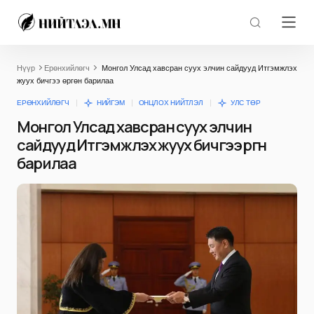
Нүүр
Ерөнхийлөгч
Монгол Улсад хавсран суух элчин сайдууд Итгэмжлэх
жуух бичгээ өргөн барилаа
ЕРӨНХИЙЛӨГЧ
НИЙГЭМ
ОНЦЛОХ НИЙТЛЭЛ
УЛС ТӨР
Монгол Улсад хавсран суух элчин
сайдууд Итгэмжлэх жуух бичгээ өргөн
барилаа