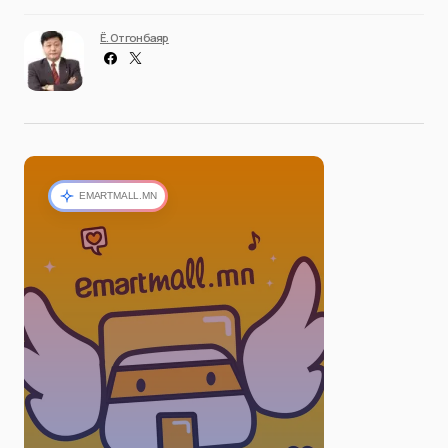
Ё. Отгонбаяр
EMARTMALL.MN