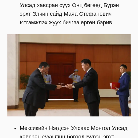
Улсад хавсран суух Онц бөгөөд Бүрэн
эрхт Элчин сайд Маяа Стефанович
Итгэмжлэх жуух бичгээ өргөн барив.
Мексикийн Нэгдсэн Улсаас Монгол Улсад
хавсран суух Онц бөгөөд Бүрэн эрхт