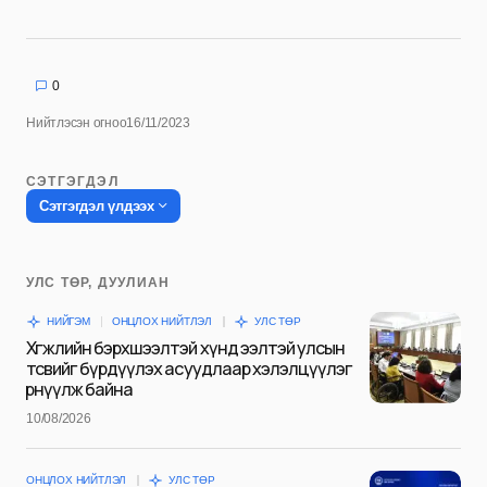
0
Нийтлэсэн огноо
16/11/2023
СЭТГЭГДЭЛ
Сэтгэгдэл үлдээх
УЛС ТӨР, ДУУЛИАН
Таны имэйл хаягийг нийтлэхгүй.
НИЙГЭМ
ОНЦЛОХ НИЙТЛЭЛ
УЛС ТӨР
Шаардлагатай талбаруудыг
*
гэж
Хөгжлийн бэрхшээлтэй хүнд ээлтэй улсын
тэмдэглэсэн
төсвийг бүрдүүлэх асуудлаар хэлэлцүүлэг
өрнүүлж байна
Name
*
10/08/2026
ОНЦЛОХ НИЙТЛЭЛ
УЛС ТӨР