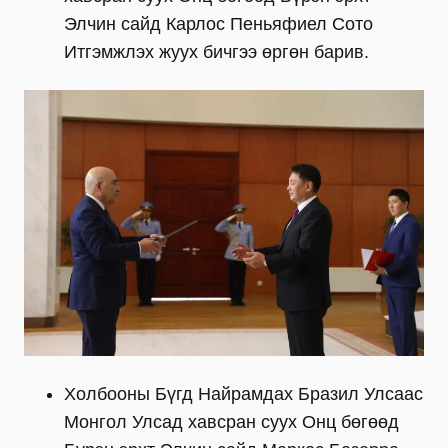
Элчин сайд Карлос Пеньяфиел Сото
Итгэмжлэх жуух бичгээ өргөн барив.
Холбооны Бүгд Найрамдах Бразил Улсаас
Монгол Улсад хавсран суух Онц бөгөөд