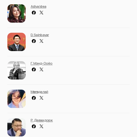
Adiya Idea
D. Sainbayar
Г. Мэнд-Ооёо
Мөнгөндалай
Р. Даваадорж