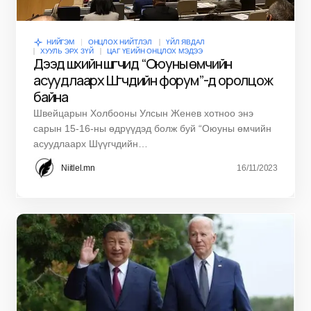
НИЙГЭМ
ОНЦЛОХ НИЙТЛЭЛ
ҮЙЛ ЯВДАЛ
ХУУЛЬ ЭРХ ЗҮЙ
ЦАГ ҮЕИЙН ОНЦЛОХ МЭДЭЭ
Дээд шүүхийн шүүгчид “Оюуны өмчийн
асуудлаарх Шүүгчдийн форум”-д оролцож
байна
Швейцарын Холбооны Улсын Женев хотноо энэ
сарын 15-16-ны өдрүүдэд болж буй “Оюуны өмчийн
асуудлаарх Шүүгчдийн…
Niitlel.mn
16/11/2023