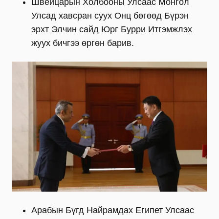
Швейцарын Холбооны Улсаас Монгол
Улсад хавсран суух Онц бөгөөд Бүрэн
эрхт Элчин сайд Юрг Бурри Итгэмжлэх
жуух бичгээ өргөн барив.
Арабын Бүгд Найрамдах Египет Улсаас