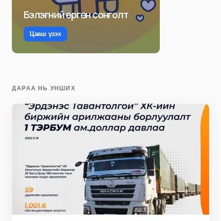
Бэлэгний өргөн сонголт
Цааш үзэх
ДАРАА НЬ УНШИХ