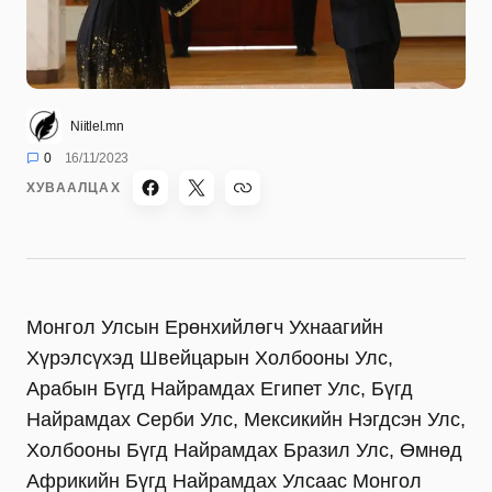
Niitlel.mn
0
16/11/2023
ХУВААЛЦАХ
Монгол Улсын Ерөнхийлөгч Ухнаагийн
Хүрэлсүхэд Швейцарын Холбооны Улс,
Арабын Бүгд Найрамдах Египет Улс, Бүгд
Найрамдах Серби Улс, Мексикийн Нэгдсэн Улс,
Холбооны Бүгд Найрамдах Бразил Улс, Өмнөд
Африкийн Бүгд Найрамдах Улсаас Монгол