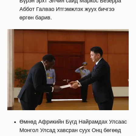
Бүрэн эрхт Элчин сайд Маркос Безерра
Аббот Галвао Итгэмжлэх жуух бичгээ
өргөн барив.
Өмнөд Африкийн Бүгд Найрамдах Улсаас
Монгол Улсад хавсран суух Онц бөгөөд