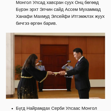
Монгол Улсад хавсран суух Онц бөгөөд
Бүрэн эрхт Элчин сайд Ассем Мухаммад
Ханафи Махмуд Элсейфи Итгэмжлэх жуух
бичгээ өргөн барив.
Бүгд Найрамдах Серби Улсаас Монгол