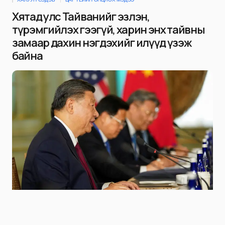
Хятад улс Тайванийг эзлэн,
түрэмгийлэх гээгүй, харин энх тайвны
замаар дахин нэгдэхийг илүүд үзэж
байна
Chinese President Xi Jinping speaks during a bilateral meeting with