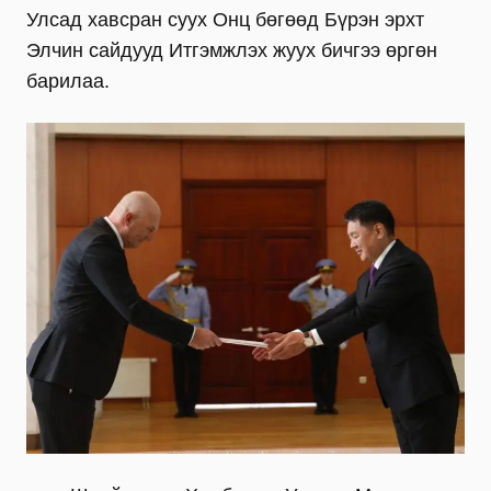
Улсад хавсран суух Онц бөгөөд Бүрэн эрхт
Элчин сайдууд Итгэмжлэх жуух бичгээ өргөн
барилаа.