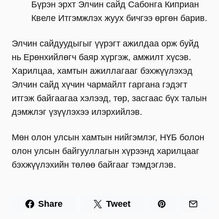
Бүрэн эрхт Элчин сайд Сабонга Киприан
Квеле Итгэмжлэх жуух бичгээ өргөн барив.
Элчин сайдуудыгыг үүрэгт ажилдаа орж буйд
нь Ерөнхийлөгч баяр хүргэж, амжилт хүсэв.
Харилцаа, хамтын ажиллагааг бэхжүүлэхэд
Элчин сайд хүчин чармайлт гаргана гэдэгт
итгэж байгаагаа хэлээд, төр, засгаас бүх талын
дэмжлэг үзүүлэхээ илэрхийлэв.
Мөн олон улсын хамтын нийгэмлэг, НҮБ болон
олон улсын байгууллагын хүрээнд харилцааг
бэхжүүлэхийн төлөө байгааг тэмдэглэв.
Share
Tweet