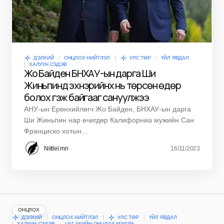
ДЭЛХИЙ
ОНЦЛОХ НИЙТЛЭЛ
УЛС ТӨР
ҮЙЛ ЯВДАЛ
ХАЛУУН СЭДЭВ
Жо Байден БНХАУ-ын дарга Ши
Жиньпинд эхнэрийнх нь төрсөн өдөр
болох гэж байгааг сануулжээ
АНУ-ын Ерөнхийлөгч Жо Байден, БНХАУ-ын дарга
Ши Жиньпин нар өчигдөр Калифорниа мужийн Сан
Франциско хотын…
Niitlel.mn
16/11/2023
ОНЦЛОХ
ДЭЛХИЙ
ОНЦЛОХ НИЙТЛЭЛ
УЛС ТӨР
ҮЙЛ ЯВДАЛ
ХАЛУУН СЭДЭВ
ЦАГ ҮЕИЙН ОНЦЛОХ МЭДЭЭ