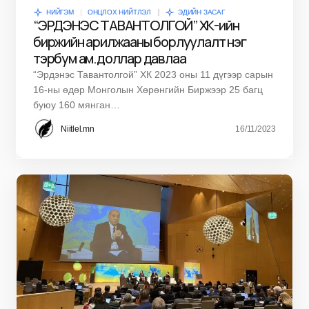
НИЙГЭМ
ОНЦЛОХ НИЙТЛЭЛ
ЭДИЙН ЗАСАГ
“ЭРДЭНЭС ТАВАНТОЛГОЙ” ХК-ийн
биржийн арилжааны борлуулалт нэг
тэрбум ам.доллар давлаа
“Эрдэнэс Тавантолгой” ХК 2023 оны 11 дүгээр сарын
16-ны өдөр Монголын Хөрөнгийн Биржээр 25 багц
буюу 160 мянган…
Niitlel.mn
16/11/2023