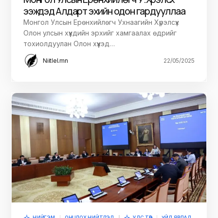
ээжүүдэд Алдарт эхийн одон гардууллаа
Монгол Улсын Ерөнхийлөгч Ухнаагийн Хүрэлсүх
Олон улсын хүүхдийн эрхийг хамгаалах өдрийг
тохиолдуулан Олон хүүхэд…
Niitlel.mn
22/05/2025
НИЙГЭМ
ОНЦЛОХ НИЙТЛЭЛ
УЛС ТӨР
ҮЙЛ ЯВДАЛ