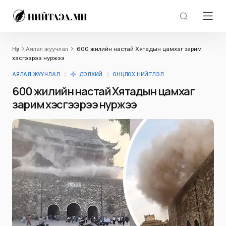
Нүүр
Аялал жуучлал
600 жилийн настай Хятадын цамхаг зарим
хэсгээрээ нуржээ
АЯЛАЛ ЖУУЧЛАЛ
ДЭЛХИЙ
ОНЦЛОХ НИЙТЛЭЛ
600 жилийн настай Хятадын цамхаг
зарим хэсгээрээ нуржээ