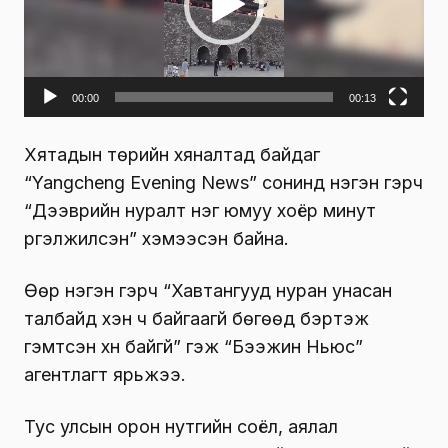
о
т
о
г
00:00
00:13
л
Хятадын төрийн хяналтад байдаг
у
“Yangcheng Evening News” сонинд нэгэн гэрч
у
“Дээврийн нуралт нэг юмуу хоёр минут
л
үргэлжилсэн” хэмээсэн байна.
а
г
Өөр нэгэн гэрч “Хавтангууд нуран унасан
ч
талбайд хэн ч байгаагүй бөгөөд бэртэж
гэмтсэн хүн байгүй” гэж “Бээжин Ньюс”
агентлагт ярьжээ.
Тус улсын орон нутгийн соёл, аялал