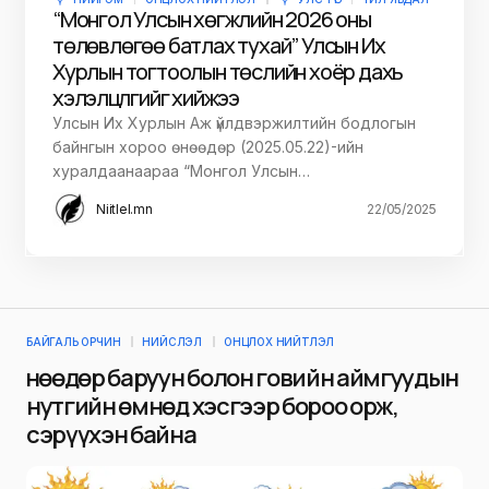
“Монгол Улсын хөгжлийн 2026 оны
төлөвлөгөө батлах тухай” Улсын Их
Хурлын тогтоолын төслийн хоёр дахь
хэлэлцүүлгийг хийжээ
Улсын Их Хурлын Аж үйлдвэржилтийн бодлогын
байнгын хороо өнөөдөр (2025.05.22)-ийн
хуралдаанаараа “Монгол Улсын…
Niitlel.mn
22/05/2025
БАЙГАЛЬ ОРЧИН
НИЙСЛЭЛ
ОНЦЛОХ НИЙТЛЭЛ
Өнөөдөр баруун болон говийн аймгуудын
нутгийн өмнөд хэсгээр бороо орж,
сэрүүхэн байна