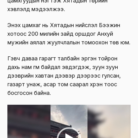
цамхгуудын нэг гэж Хятадын төрийн
хэвлэлүүд мэдээлжээ.
Энэхүү цамхаг нь Хятадын нийслэл Бээжин
хотоос 200 милийн зайд оршдог Анхуй
мужийн аялал жуулчлалын томоохон төв юм.
Гэвч даваа гарагт талбайн эргэн тойрон
дахь нам гүм байдал эвдэгдэж, зуун зуун
дээврийн хавтан дээвэр дээрээс гулсан,
газарт унаж, асар том саарал хүрэн тоос
босгосон байна.
В
и
д
е