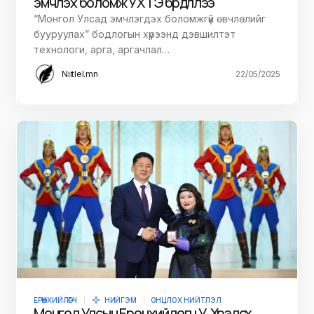
эмчлэх боломж УХТЭ бүрдүүллээ
“Монгол Улсад эмчлэгдэх боломжгүй өвчлөлийг
бууруулах” бодлогын хүрээнд дэвшилтэт
технологи, арга, аргачлал…
Niitlel.mn
22/05/2025
ЕРӨНХИЙЛӨГЧ
НИЙГЭМ
ОНЦЛОХ НИЙТЛЭЛ
Монгол Улсын Ерөнхийлөгч У.Хүрэлсүх