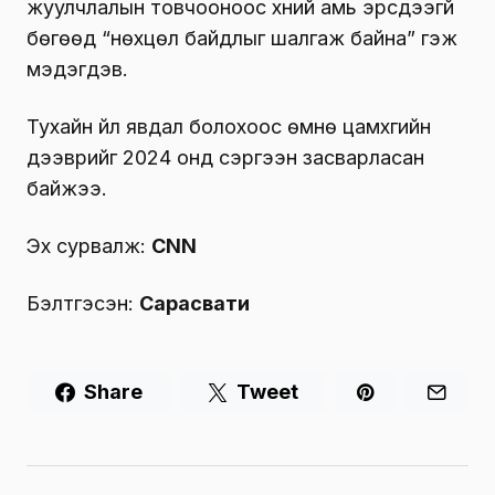
жуулчлалын товчооноос хүний ​​амь эрсдээгүй
бөгөөд “нөхцөл байдлыг шалгаж байна” гэж
мэдэгдэв.
Тухайн үйл явдал болохоос өмнө цамхгийн
дээврийг 2024 онд сэргээн засварласан
байжээ.
Эх сурвалж:
CNN
Бэлтгэсэн:
Сарасвати
Share
Tweet