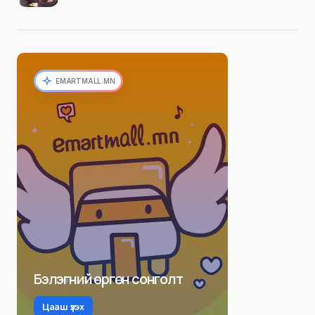
EMARTMALL.MN
Бэлэгний өргөн сонголт
Цааш үзэх