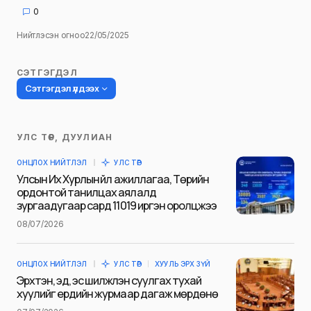
0
Нийтлэсэн огноо
22/05/2025
СЭТГЭГДЭЛ
Сэтгэгдэл үлдээх
УЛС ТӨР, ДУУЛИАН
Таны имэйл хаягийг нийтлэхгүй.
ОНЦЛОХ НИЙТЛЭЛ
УЛС ТӨР
Шаардлагатай талбаруудыг
*
гэж
Улсын Их Хурлын үйл ажиллагаа, Төрийн
тэмдэглэсэн
ордонтой танилцах аялалд
зургаадугаар сард 11019 иргэн оролцжээ
Name
*
08/07/2026
ОНЦЛОХ НИЙТЛЭЛ
УЛС ТӨР
ХУУЛЬ ЭРХ ЗҮЙ
E-mail
*
Эрхтэн, эд, эс шилжүүлэн суулгах тухай
хуулийг ердийн журмаар дагаж мөрдөнө