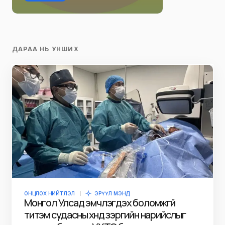
ДАРАА НЬ УНШИХ
ОНЦЛОХ НИЙТЛЭЛ
ЭРҮҮЛ МЭНД
Монгол Улсад эмчлэгдэх боломжгүй
титэм судасны хүнд зэргийн нарийслыг