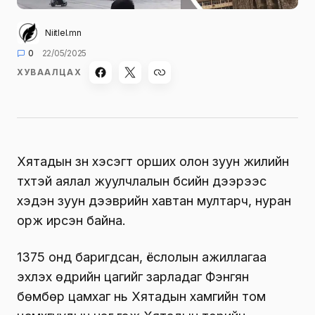
Niitlel.mn
0
22/05/2025
ХУВААЛЦАХ
Хятадын зүүн хэсэгт орших олон зуун жилийн
түүхтэй аялал жуулчлалын бүсийн дээрээс
хэдэн зуун дээврийн хавтан мултарч, нуран
орж ирсэн байна.
1375 онд баригдсан, ёслолын ажиллагаа
эхлэх өдрийн цагийг зарладаг Фэнгян
бөмбөр цамхаг нь Хятадын хамгийн том