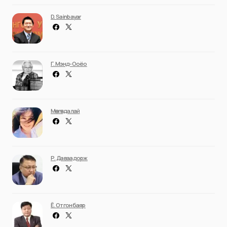
D. Sainbayar
Г. Мэнд-Ооёо
Мөнгөндалай
Р. Даваадорж
Ё. Отгонбаяр