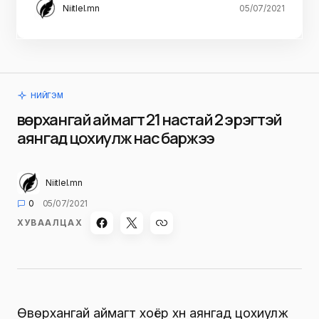
Niitlel.mn
05/07/2021
НИЙГЭМ
Өвөрхангай аймагт 21 настай 2 эрэгтэй
аянгад цохиулж нас баржээ
Niitlel.mn
0
05/07/2021
ХУВААЛЦАХ
Өвөрхангай аймагт хоёр хүн аянгад цохиулж