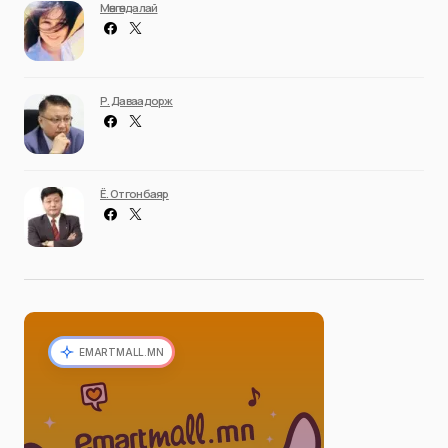
Мөнгөндалай
Р. Даваадорж
Ё. Отгонбаяр
EMARTMALL.MN