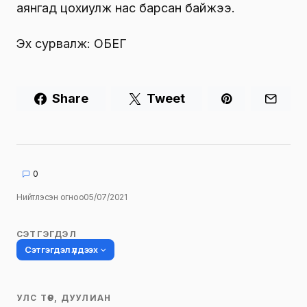
аянгад цохиулж нас барсан байжээ.
Эх сурвалж: ОБЕГ
Share
Tweet
0
Нийтлэсэн огноо
05/07/2021
СЭТГЭГДЭЛ
Сэтгэгдэл үлдээх
УЛС ТӨР, ДУУЛИАН