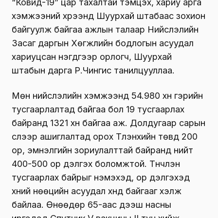
“Ковид-19” цар тахалтай тэмцэх, хариу арга
хэмжээний хүрээнд Шуурхай штабаас зохион
байгуулж байгаа ажлын талаар Нийслэлийн
Засаг даргын Хөгжлийн бодлогын асуудал
хариуцсан нэгдүгээр орлогч, Шуурхай
штабын дарга Р.Чингис танилцууллаа.
Мөн нийслэлийн хэмжээнд 54.980 хүн гэрийн
тусгаарлалтад байгаа бол 19 тусгаарлах
байранд 1321 хүн байгаа аж. Долдугаар сарын
сүүлээр ашиглалтад орох Түлэнхийн төвд 200
ор, эмнэлгийн зориулалттай байранд нийт
400-500 ор дэлгэх боломжтой. Түүнчлэн
тусгаарлах байрыг нэмэхэд, ор дэлгэхэд
хүний нөөцийн асуудал хүнд байгааг хэлж
байлаа. Өнөөдөр 65-аас дээш насны