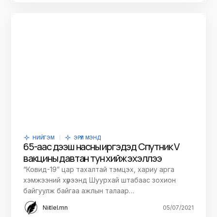
НИЙГЭМ
ЭРҮҮЛ МЭНД
65-аас дээш насны иргэдэд Спутник V
вакцины давтан тун хийж эхэллээ
“Ковид-19” цар тахалтай тэмцэх, хариу арга
хэмжээний хүрээнд Шуурхай штабаас зохион
байгуулж байгаа ажлын талаар…
Niitlel.mn
05/07/2021