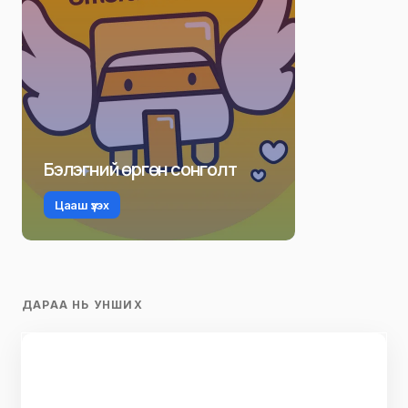
Бэлэгний өргөн сонголт
Цааш үзэх
ДАРАА НЬ УНШИХ