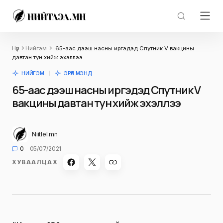
Нүүр
Нийгэм
65-аас дээш насны иргэдэд Спутник V вакцины
давтан тун хийж эхэллээ
НИЙГЭМ
ЭРҮҮЛ МЭНД
65-аас дээш насны иргэдэд Спутник V
вакцины давтан тун хийж эхэллээ
Niitlel.mn
0
05/07/2021
ХУВААЛЦАХ