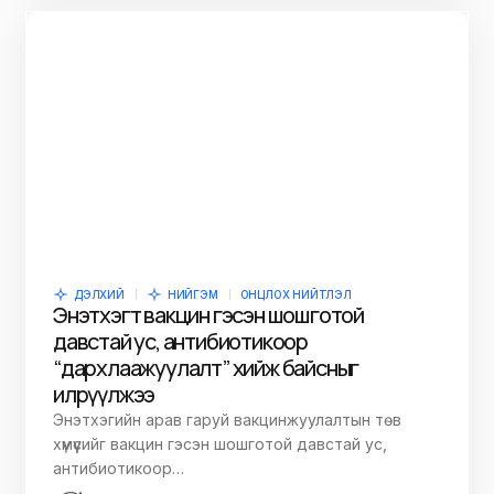
ДЭЛХИЙ
НИЙГЭМ
ОНЦЛОХ НИЙТЛЭЛ
Энэтхэгт вакцин гэсэн шошготой
давстай ус, антибиотикоор
“дархлаажуулалт” хийж байсныг
илрүүлжээ
Энэтхэгийн арав гаруй вакцинжуулалтын төв
хүмүүсийг вакцин гэсэн шошготой давстай ус,
антибиотикоор…