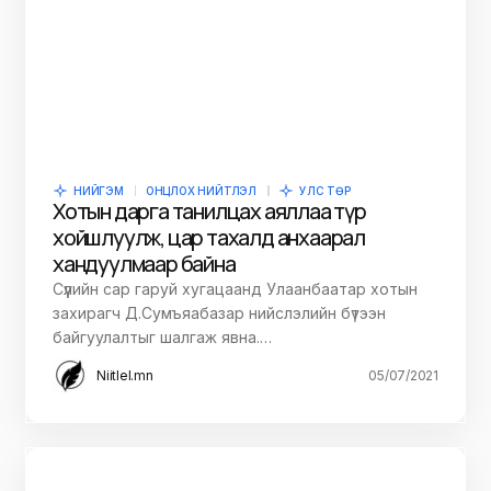
НИЙГЭМ
ОНЦЛОХ НИЙТЛЭЛ
УЛС ТӨР
Хотын дарга танилцах аяллаа түр
хойшлуулж, цар тахалд анхаарал
хандуулмаар байна
Сүүлийн сар гаруй хугацаанд Улаанбаатар хотын
захирагч Д.Сумъяабазар нийслэлийн бүтээн
байгуулалтыг шалгаж явна.…
Niitlel.mn
05/07/2021