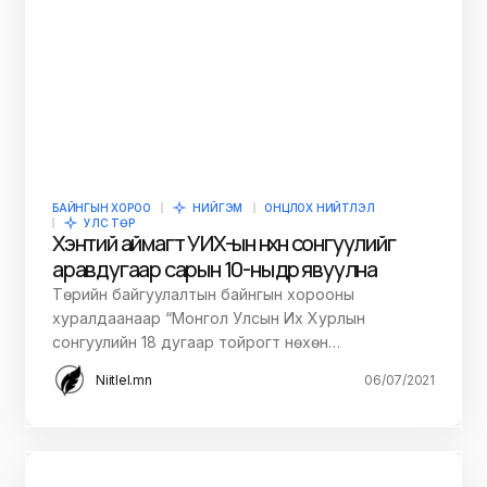
БАЙНГЫН ХОРОО
НИЙГЭМ
ОНЦЛОХ НИЙТЛЭЛ
УЛС ТӨР
Хэнтий аймагт УИХ-ын нөхөн сонгуулийг
аравдугаар сарын 10-ны өдөр явуулна
Төрийн байгуулалтын байнгын хорооны
хуралдаанаар “Монгол Улсын Их Хурлын
сонгуулийн 18 дугаар тойрогт нөхөн…
Niitlel.mn
06/07/2021