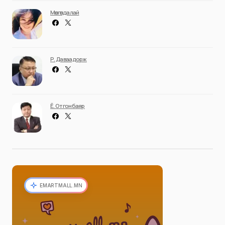
Мөнгөндалай
Р. Даваадорж
Ё. Отгонбаяр
EMARTMALL.MN