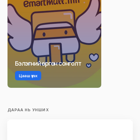
Бэлэгний өргөн сонголт
Цааш үзэх
ДАРАА НЬ УНШИХ