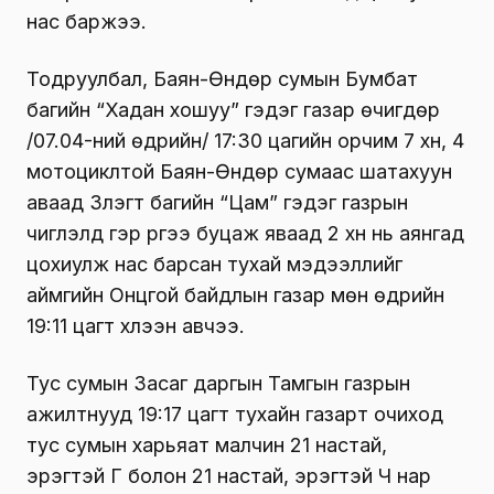
нас баржээ.
Тодруулбал, Баян-Өндөр сумын Бумбат
багийн “Хадан хошуу” гэдэг газар өчигдөр
/07.04-ний өдрийн/ 17:30 цагийн орчим 7 хүн, 4
мотоциклтой Баян-Өндөр сумаас шатахуун
аваад Зүлэгт багийн “Цам” гэдэг газрын
чиглэлд гэр рүүгээ буцаж яваад 2 хүн нь аянгад
цохиулж нас барсан тухай мэдээллийг
аймгийн Онцгой байдлын газар мөн өдрийн
19:11 цагт хүлээн авчээ.
Тус сумын Засаг даргын Тамгын газрын
ажилтнууд 19:17 цагт тухайн газарт очиход
тус сумын харьяат малчин 21 настай,
эрэгтэй Г болон 21 настай, эрэгтэй Ч нар