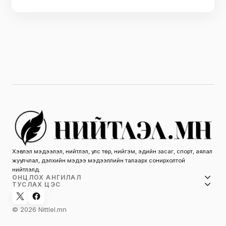
Хэвлэл мэдээлэл, нийтлэл, улс төр, нийгэм, эдийн засаг, спорт, аялал
жуулчлал, дэлхийн мэдээ мэдээллийн талаарх сонирхолтой
нийтлэлүүд.
ОНЦЛОХ АНГИЛАЛ
ТУСЛАХ ЦЭС
© 2026 Nittlel.mn