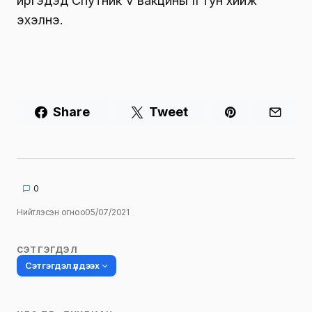
иргэдэд Спутник V вакцины II тун хийж
эхэлнэ.
Share
Tweet
0
Нийтлэсэн огноо
05/07/2021
СЭТГЭГДЭЛ
Сэтгэгдэл үлдээх