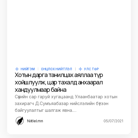
НИЙГЭМ
ОНЦЛОХ НИЙТЛЭЛ
УЛС ТӨР
Хотын дарга танилцах аяллаа түр
хойшлуулж, цар тахалд анхаарал
хандуулмаар байна
Сүүлийн сар гаруй хугацаанд Улаанбаатар хотын
захирагч Д.Сумъяабазар нийслэлийн бүтээн
байгуулалтыг шалгаж явна.…
Niitlel.mn
05/07/2021