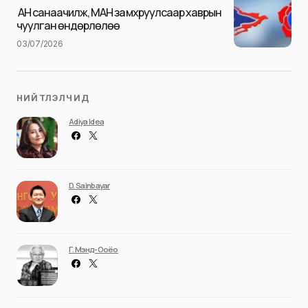
Илгээх
АН санаачилж, МАН замхруулсаар хаврын
чуулган өндөрлөлөө
03/07/2026
НИЙТЛЭЛЧИД
Adiya Idea
D. Sainbayar
Г. Мэнд-Ооёо