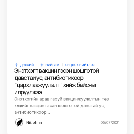
ДЭЛХИЙ
НИЙГЭМ
ОНЦЛОХ НИЙТЛЭЛ
Энэтхэгт вакцин гэсэн шошготой
давстай ус, антибиотикоор
“дархлаажуулалт” хийж байсныг
илрүүлжээ
Энэтхэгийн арав гаруй вакцинжуулалтын төв
хүмүүсийг вакцин гэсэн шошготой давстай ус,
антибиотикоор…
Niitlel.mn
05/07/2021