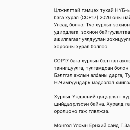
Цөлжилттэй тэмцэх тухай НҮБ-
бага хурал (COP17) 2026 оны н
Улсад болно. Тус хурлыг зохион
удирдлага, зохион байгуулалта
ажиллагааг уялдуулан зохицуул
хорооны хурал боллоо.
СОР17 бага хурлын бэлтгэл ажл
танилцуулга, тулгамдсан болон
Бэлтгэл ажлын албаны дарга, Ту
Н.Чимгүүндарь мэдээлэл хийлэ
Хурлыг Үндэсний цэцэрлэгт хүр
шийдвэрлэсэн байна. Хуралд гада
оролцоно гэж төлөвлөжээ.
Монгол Улсын Ерөнхий сайд Г.З