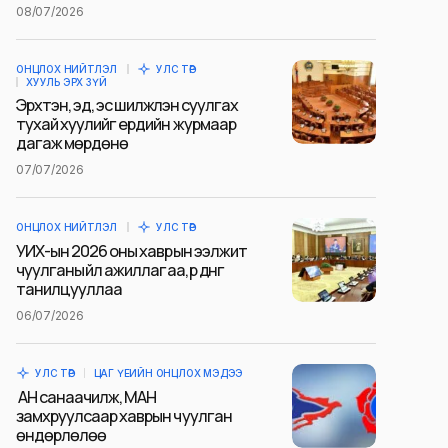
08/07/2026
ОНЦЛОХ НИЙТЛЭЛ
УЛС ТӨР
ХУУЛЬ ЭРХ ЗҮЙ
Эрхтэн, эд, эс шилжүүлэн суулгах
тухай хуулийг ердийн журмаар
дагаж мөрдөнө
07/07/2026
ОНЦЛОХ НИЙТЛЭЛ
УЛС ТӨР
УИХ-ын 2026 оны хаврын ээлжит
чуулганы үйл ажиллагаа, үр дүнг
танилцууллаа
06/07/2026
УЛС ТӨР
ЦАГ ҮЕИЙН ОНЦЛОХ МЭДЭЭ
АН санаачилж, МАН
замхруулсаар хаврын чуулган
өндөрлөлөө