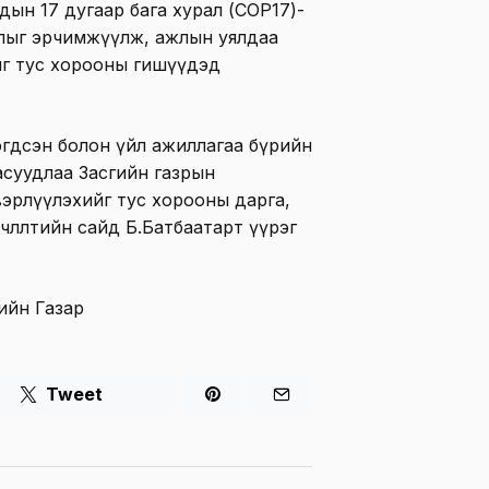
ын 17 дугаар бага хурал (COP17)-
жлыг эрчимжүүлж, ажлын уялдаа
г тус хорооны гишүүдэд
эгдсэн болон үйл ажиллагаа бүрийн
 асуудлаа Засгийн газрын
эрлүүлэхийг тус хорооны дарга,
рчлөлтийн сайд Б.Батбаатарт үүрэг
ийн Газар
Tweet