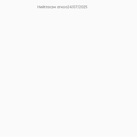
Нийтлэсэн огноо
24/07/2025
ж
E-mail
*