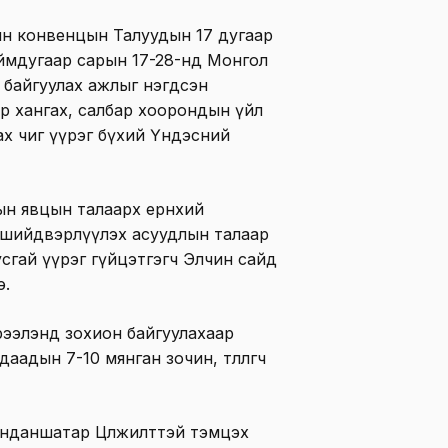
ын конвенцын Талуудын 17 дугаар
аймдугаар сарын 17-28-нд Монгол
 байгуулах ажлыг нэгдсэн
ар хангах, салбар хоорондын үйл
ах чиг үүрэг бүхий Үндэсний
ын явцын талаарх ерөнхий
 шийдвэрлүүлэх асуудлын талаар
сгай үүрэг гүйцэтгэгч Элчин сайд
э.
ээлэнд зохион байгуулахаар
адын 7-10 мянган зочин, төлөөлөгч
анданшатар Цөлжилттэй тэмцэх