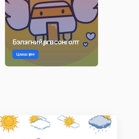
Бэлэгний өргөн сонголт
Цааш үзэх