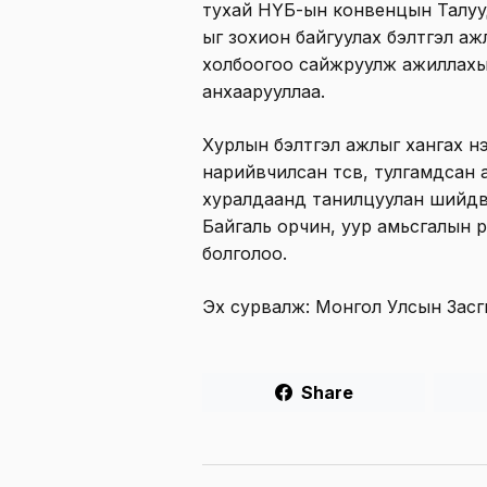
тухай НҮБ-ын конвенцын Талууд
ыг зохион байгуулах бэлтгэл а
холбоогоо сайжруулж ажиллахы
анхаарууллаа.
Хурлын бэлтгэл ажлыг хангах н
нарийвчилсан төсөв, тулгамдсан
хуралдаанд танилцуулан шийдв
Байгаль орчин, уур амьсгалын өө
болголоо.
Эх сурвалж: Монгол Улсын Засг
Share