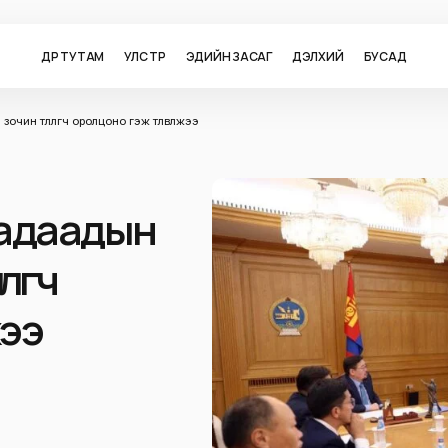
ӨДӨР ТУТАМ
УЛС ТӨР
ЭДИЙН ЗАСАГ
ДЭЛХИЙ
БУСАД
ин төлөөлөгч оролцоно гэж төлөвлөжээ
гадаадын
лөгч
жээ