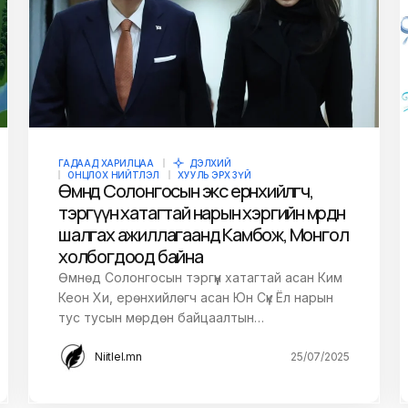
ГАДААД ХАРИЛЦАА
ДЭЛХИЙ
ОНЦЛОХ НИЙТЛЭЛ
ХУУЛЬ ЭРХ ЗҮЙ
Өмнөд Солонгосын экс ерөнхийлөгч,
тэргүүн хатагтай нарын хэргийн мөрдөн
шалгах ажиллагаанд Камбож, Монгол
холбогдоод байна
Өмнөд Солонгосын тэргүүн хатагтай асан Ким
Кеон Хи, ерөнхийлөгч асан Юн Сүк Ёл нарын
тус тусын мөрдөн байцаалтын…
Niitlel.mn
25/07/2025