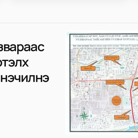
лзвараас
ртэлх
инэчилнэ