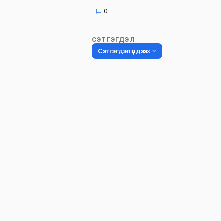
0
СЭТГЭГДЭЛ
Сэтгэгдэл үлдээх
Таны имэйл хаягийг нийтлэхгүй.
Шаардлагатай талбаруудыг
*
гэ
тэмдэглэсэн
Name
*
Сэтгэгдэл
*