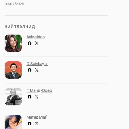
03/07/2026
НИЙТЛЭЛЧИД
Adiya Idea
D. Sainbayar
Г. Мэнд-Ооёо
Мөнгөндалай