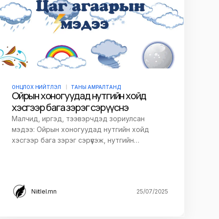
ОНЦЛОХ НИЙТЛЭЛ
ТАНЫ АМРАЛТАНД
Ойрын хоногуудад нутгийн хойд
хэсгээр бага зэрэг сэрүүснэ
Малчид, иргэд, тээвэрчдэд зориулсан
мэдээ: Ойрын хоногуудад нутгийн хойд
хэсгээр бага зэрэг сэрүүсэж, нутгийн…
Niitlel.mn
25/07/2025