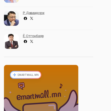
Р. Даваадорж
Ё. Отгонбаяр
EMARTMALL.MN