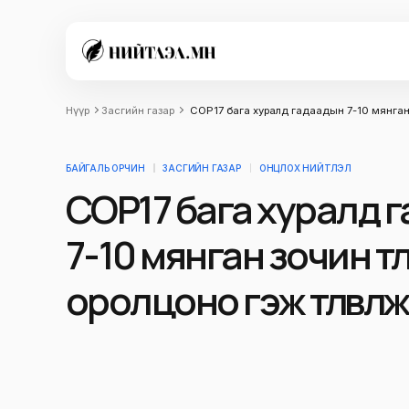
Нүүр
Засгийн газар
COP17 бага хуралд гадаадын 7-10 мянган зоч
БАЙГАЛЬ ОРЧИН
ЗАСГИЙН ГАЗАР
ОНЦЛОХ НИЙТЛЭЛ
COP17 бага хуралд 
7-10 мянган зочин төлөө
оролцоно гэж төлөвлө