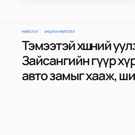
НИЙСЛЭЛ
ОНЦЛОХ НИЙТЛЭЛ
Тэмээтэй хөшөөний уу
Зайсангийн гүүр хү
авто замыг хааж, ш