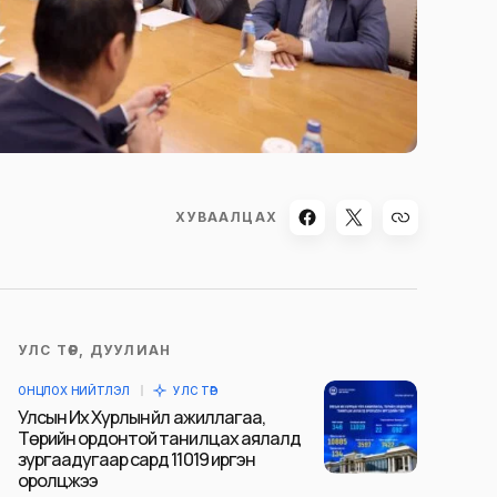
ХУВААЛЦАХ
УЛС ТӨР, ДУУЛИАН
ОНЦЛОХ НИЙТЛЭЛ
УЛС ТӨР
Улсын Их Хурлын үйл ажиллагаа,
Төрийн ордонтой танилцах аялалд
зургаадугаар сард 11019 иргэн
оролцжээ