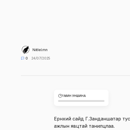
Niitlel.mn
0
24/07/2025
1 МИН УНШИНА
Ерөнхий сайд Г.Занданшатар тус
ажлын явцтай танилцлаа.