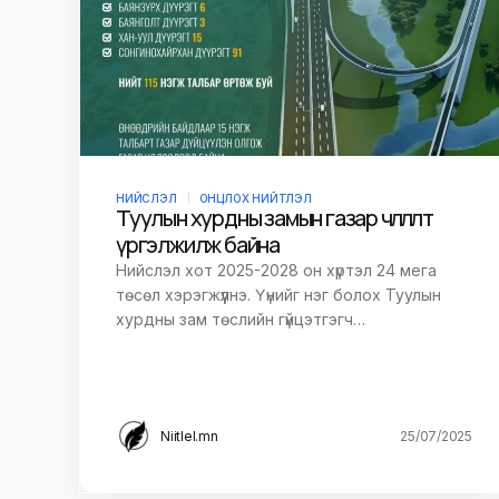
НИЙСЛЭЛ
ОНЦЛОХ НИЙТЛЭЛ
Туулын хурдны замын газар чөлөөлөлт
үргэлжилж байна
Нийслэл хот 2025-2028 он хүртэл 24 мега
төсөл хэрэгжүүлнэ. Үүнийг нэг болох Туулын
хурдны зам төслийн гүйцэтгэгч…
Niitlel.mn
25/07/2025