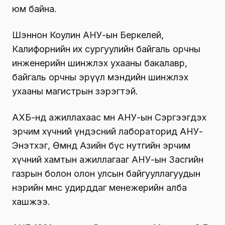
юм байна.
Шэннон Коулин АНУ-ын Беркелей,
Калифорнийн их сургуулийн байгаль орчны
инженерийн шинжлэх ухааны бакалавр,
байгаль орчны эрүүл мэндийн шинжлэх
ухааны магистрын зэрэгтэй.
АХБ-нд ажиллахаас өмнө АНУ-ын Сэргээгдэх
эрчим хүчний үндэсний лабораторид АНУ-
Энэтхэг, Өмнөд Азийн бүс нутгийн эрчим
хүчний хамтын ажиллагааг АНУ-ын Засгийн
газрын болон олон улсын байгууллагуудын
нэрийн өмнөөс удирддаг менежерийн алба
хашжээ.