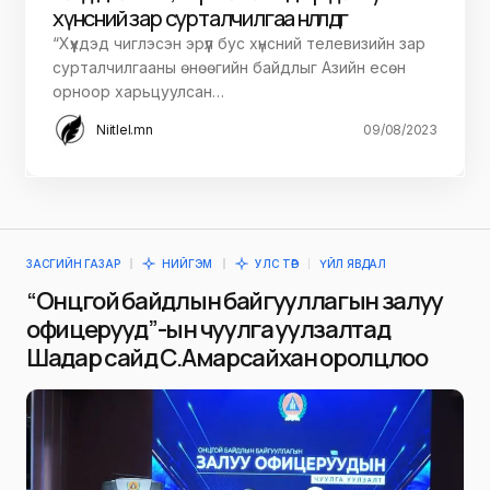
хүнсний зар сурталчилгаа нөлөөлдөг
“Хүүхдэд чиглэсэн эрүүл бус хүнсний телевизийн зар
сурталчилгааны өнөөгийн байдлыг Азийн есөн
орноор харьцуулсан…
Niitlel.mn
09/08/2023
ЗАСГИЙН ГАЗАР
НИЙГЭМ
УЛС ТӨР
ҮЙЛ ЯВДАЛ
“Онцгой байдлын байгууллагын залуу
офицерууд”-ын чуулга уулзалтад
Шадар сайд С.Амарсайхан оролцлоо