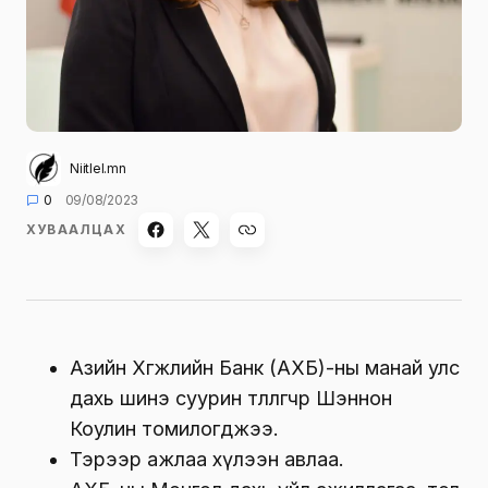
Niitlel.mn
0
09/08/2023
ХУВААЛЦАХ
Азийн Хөгжлийн Банк (АХБ)-ны манай улс
дахь шинэ суурин төлөөлөгчөөр Шэннон
Коулин томилогджээ.
Тэрээр ажлаа хүлээн авлаа.