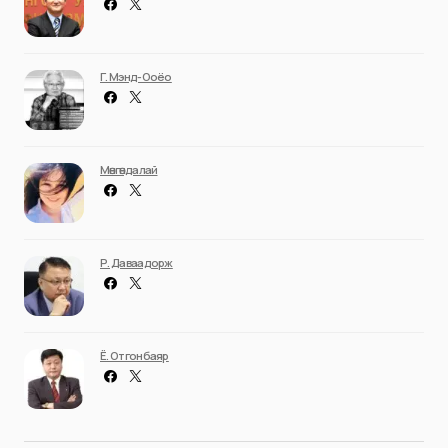
Г. Мэнд-Ооёо
Мөнгөндалай
Р. Даваадорж
Ё. Отгонбаяр