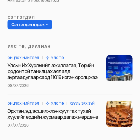
Нийтлэсэн огноо
09/08/2023
СЭТГЭГДЭЛ
Сэтгэгдэл үлдээх
УЛС ТӨР, ДУУЛИАН
Таны имэйл хаягийг нийтлэхгүй.
ОНЦЛОХ НИЙТЛЭЛ
УЛС ТӨР
Шаардлагатай талбаруудыг
*
гэж
Улсын Их Хурлын үйл ажиллагаа, Төрийн
тэмдэглэсэн
ордонтой танилцах аялалд
зургаадугаар сард 11019 иргэн оролцжээ
Name
*
08/07/2026
ОНЦЛОХ НИЙТЛЭЛ
УЛС ТӨР
ХУУЛЬ ЭРХ ЗҮЙ
E-mail
*
Эрхтэн, эд, эс шилжүүлэн суулгах тухай
хуулийг ердийн журмаар дагаж мөрдөнө
07/07/2026
Сэтгэгдэл
*