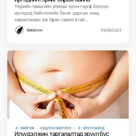
Үерийн гамшгийн улмаас орон гэргүй болсон
иргэдэд Нийслэлийн Засаг даргын нөөц
хөрөнгөнөөс иж бүрэн тавилгатай…
Niitlel.mn
09/08/2023
НИЙГЭМ
ОНЦЛОХ НИЙТЛЭЛ
ЭРҮҮЛ МЭНД
Илүүдэл жин, таргалалтад эрүүл бус