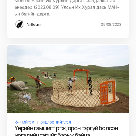
Монгол Улсын Их Хурлын дарга Г.Занданшатар
өнөөдөр (2023.08.09) Улсын Их Хурал дахь МАН-
ын бүлгийн дарга…
Niitlel.mn
09/08/2023
НИЙГЭМ
ОНЦЛОХ НИЙТЛЭЛ
Үерийн гамшигт өртөж, орон гэргүй болсон
иргэдийн гэрийг барьж байна