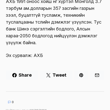
АХБ 1991 оноос хойш өнөөг хүртэл Монголд 3.7
тэрбум ам.долларын 357 засгийн газрын
зээл, буцалтгүй тусламж, техникийн
туслалцааны төслийн дэмжлэг үзүүлсэн. Тус
банк Шинэ сэргэлтийн бодлого, Алсын
хараа-2050 бодлогод нийцүүлэн дэмжлэг
үзүүлж байна.
Эх сурвалж: АХБ
Share
Tweet
0