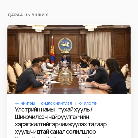
ДАРАА НЬ УНШИХ
НИЙГЭМ
ОНЦЛОХ НИЙТЛЭЛ
УЛС ТӨР
Улс төрийн намын тухай хууль /
Шинэчилсэн найруулга/-ийн
хэрэгжилтийг эрчимжүүлэх талаар
хуульчидтай санал солилцлоо