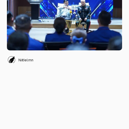
Niitlel.mn
0
09/08/2023
ХУВААЛЦАХ
Монгол Улсын Ерөнхийлөгч, Зэвсэгт хүчний
Ерөнхий командлагчийн ивээл дор “Төрийн
цэргийн болон хууль сахиулах байгууллагын