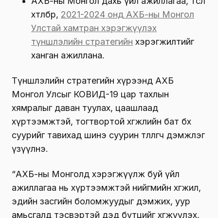
АХБ-ны Монгол дахь үйл ажиллагаа, төсөл
хөтөлбөр,
2021-2024 онд АХБ-ны Монгол
Улстай хамтран хэрэгжүүлэх
түншлэлийн стратегийн
хэрэгжилтийг
ханган ажиллана.
Түншлэлийн стратегийн хүрээнд АХБ
Монгол Улсыг КОВИД-19 цар тахлын
хямралыг даван туулах, цаашлаад
хүртээмжтэй, тогтвортой хөгжлийн бат бөх
суурийг тавихад шинэ суурин төлөөлөгч дэмжлэг
үзүүлнэ.
“АХБ-ны Монголд хэрэгжүүлж буй үйл
ажиллагаа нь хүртээмжтэй нийгмийн хөгжил,
эдийн засгийн боломжуудыг дэмжих, уур
амьсгалд тэсвэртэй дэд бүтцийг хөгжүүлэх,