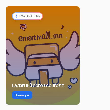
EMARTMALL.MN
Бэлэгний өргөн сонголт
Цааш үзэх