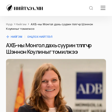
Нүүр
Нийгэм
АХБ-ны Монгол дахь суурин төлөөлөгчөөр Шэннон
Коулиныг томилжээ
НИЙГЭМ
ОНЦЛОХ НИЙТЛЭЛ
АХБ-ны Монгол дахь суурин төлөөлөгчөөр
Шэннон Коулиныг томилжээ