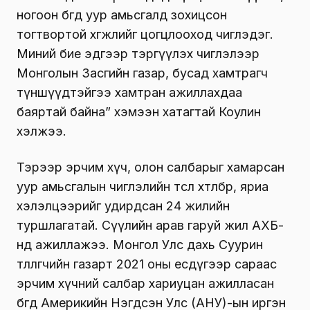
ногоон бөгөөд уур амьсгалд зохицсон
тогтвортой хөгжлийг цогцлооход чиглэдэг.
Миний бие эдгээр тэргүүлэх чиглэлээр
Монголын Засгийн газар, бусад хамтрагч
түншүүдтэйгээ хамтран ажиллахдаа
баяртай байна” хэмээн хатагтай Коулин
хэлжээ.
Тэрээр эрчим хүч, олон салбарыг хамарсан
уур амьсгалын чиглэлийн төсөл хөтөлбөр, яриа
хэлэлцээрийг удирдсан 24 жилийн
туршлагатай. Сүүлийн арав гаруй жил АХБ-
нд ажиллажээ. Монгол Улс дахь Суурин
төлөөлөгчийн газарт 2021 оны есдүгээр сараас
эрчим хүчний салбар хариуцан ажилласан
бөгөөд Америкийн Нэгдсэн Улс (АНУ)-ын иргэн