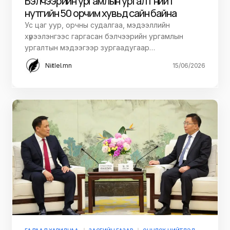
Бэлчээрийн ургамлын ургалт нийт
нутгийн 50 орчим хувьд сайн байна
Ус цаг уур, орчны судалгаа, мэдээллийн
хүрээлэнгээс гаргасан бэлчээрийн ургамлын
ургалтын мэдээгээр зургаадугаар…
Niitlel.mn
15/06/2026