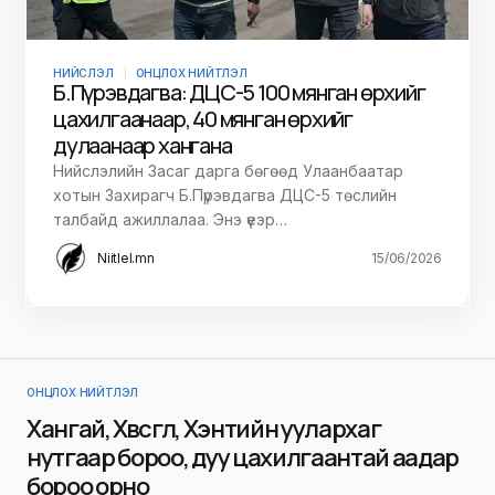
НИЙСЛЭЛ
ОНЦЛОХ НИЙТЛЭЛ
Б.Пүрэвдагва: ДЦС-5 100 мянган өрхийг
цахилгаанаар, 40 мянган өрхийг
дулаанаар хангана
Нийслэлийн Засаг дарга бөгөөд Улаанбаатар
хотын Захирагч Б.Пүрэвдагва ДЦС-5 төслийн
талбайд ажиллалаа. Энэ үеэр…
Niitlel.mn
15/06/2026
ОНЦЛОХ НИЙТЛЭЛ
Хангай, Хөвсгөл, Хэнтийн уулархаг
нутгаар бороо, дуу цахилгаантай аадар
бороо орно