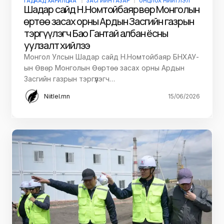
ГАДААД ХАРИЛЦАА
ЗАСГИЙН ГАЗАР
ОНЦЛОХ НИЙТЛЭЛ
Шадар сайд Н.Номтойбаяр Өвөр Монголын
Өөртөө засах орны Ардын Засгийн газрын
тэргүүлэгч Бао Гантай албан ёсны
уулзалт хийлээ
Монгол Улсын Шадар сайд Н.Номтойбаяр БНХАУ-
ын Өвөр Монголын Өөртөө засах орны Ардын
Засгийн газрын тэргүүлэгч…
Niitlel.mn
15/06/2026