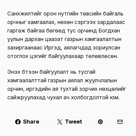
Санхүүжилтийг орон нутгийн төвсийн байгаль
орчныг хамгаалах, нөхөн сэргээх зардалаас
гаргаж байгаа бөгөөд тус орчинд Богдхан
уулын дархан цаазат газрын хамгаалалтын
захиргаанаас Иргэд, аялагчдад зориулсан
отоглох цэгийг байгуулахаар төлөвлөсөн.
Энэхүү бүтээн байгуулалт нь тусгай
хамгаалалттай газрын аялал жуулчлалын
орчин, иргэдийн ая тухтай зорчих нөхцөлийг
сайжруулахад чухал ач холбогдолтой юм.
Share
Tweet