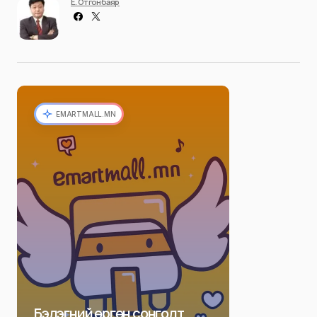
Ё. Отгонбаяр
EMARTMALL.MN
Бэлэгний өргөн сонголт