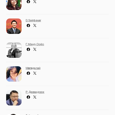
D. Sainbayar
Г. Мэнд-Ооёо
Мөнгөндалай
Р. Даваадорж