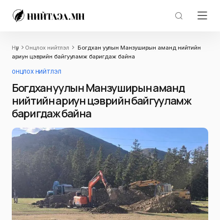
Нүүр
Онцлох нийтлэл
Богдхан уулын Манзуширын аманд нийтийн
ариун цэврийн байгууламж баригдаж байна
ОНЦЛОХ НИЙТЛЭЛ
Богдхан уулын Манзуширын аманд
нийтийн ариун цэврийн байгууламж
баригдаж байна