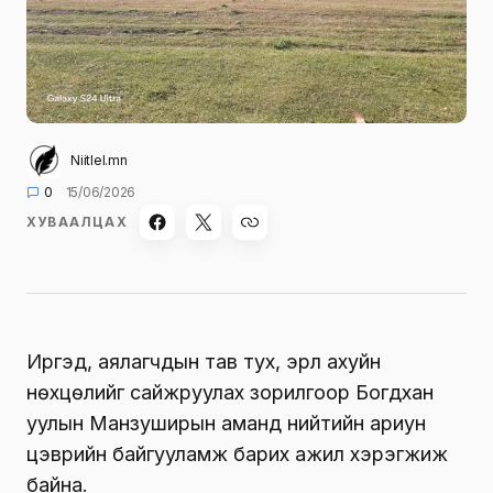
Niitlel.mn
0
15/06/2026
ХУВААЛЦАХ
Иргэд, аялагчдын тав тух, эрүүл ахуйн
нөхцөлийг сайжруулах зорилгоор Богдхан
уулын Манзуширын аманд нийтийн ариун
цэврийн байгууламж барих ажил хэрэгжиж
байна.