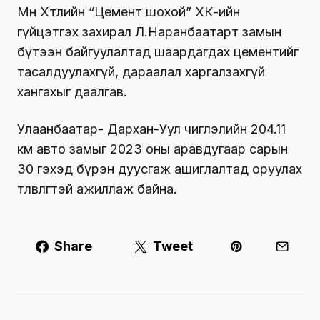
Мөн Хөтөлийн “Цемент шохой” ХК-ийн
гүйцэтгэх захирал Л.Наранбаатарт замын
бүтээн байгуулалтад шаардагдах цементийг
тасалдуулахгүй, дараалал харгалзахгүй
хангахыг даалгав.
Улаанбаатар- Дархан-Уул чиглэлийн 204.11
км авто замыг 2023 оны аравдугаар сарын
30 гэхэд бүрэн дуусгаж ашиглалтад оруулах
төлөвлөгөөтэй ажиллаж байна.
Share
Tweet