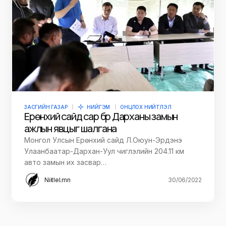
ЗАСГИЙН ГАЗАР
НИЙГЭМ
ОНЦЛОХ НИЙТЛЭЛ
Ерөнхий сайд сар бүр Дарханы замын
ажлын явцыг шалгана
Монгол Улсын Ерөнхий сайд Л.Оюун-Эрдэнэ
Улаанбаатар-Дархан-Уул чиглэлийн 204.11 км
авто замын их засвар…
Niitlel.mn
30/06/2022