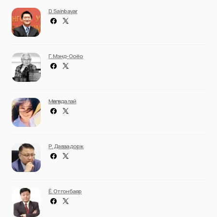
D. Sainbayar
Г. Мэнд-Ооёо
Мөнгөндалай
Р. Даваадорж
Ё. Отгонбаяр