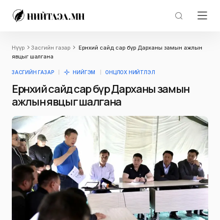
Нүүр
Засгийн газар
Ерөнхий сайд сар бүр Дарханы замын ажлын
явцыг шалгана
ЗАСГИЙН ГАЗАР
НИЙГЭМ
ОНЦЛОХ НИЙТЛЭЛ
Ерөнхий сайд сар бүр Дарханы замын
ажлын явцыг шалгана