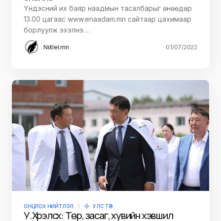
Үндэсний их баяр наадмын тасалбарыг өнөөдөр
13.00 цагаас www.enaadam.mn сайтаар цахимаар
борлуулж эхэлнэ.…
Niitlel.mn
01/07/2022
ОНЦЛОХ НИЙТЛЭЛ
УЛС ТӨР
У.Хүрэлсүх: Төр, засаг, хувийн хэвшил