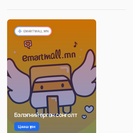
EMARTMALL.MN
Бэлэгний өргөн сонголт
Цааш үзэх