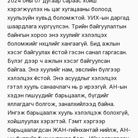
2024 оны 07 дугаар сараас хойш
хэрэгжүүлэх нь цаг хугацааны болоод
хуульзүйн хувьд боломжтой. УИХ-ын даргад
шаардлага хүргүүлсэн. Төрийн байгуулалтын
байнгын хороо энэ хуулийг хэлэлцэх
боломжийг нөхцөлийг хангаагүй. Бид ажлын
хэсэг байгуулах ёстой гэсэн санал гаргасан.
Бүлэг дээр ч ажлын хэсэг байгуулсан
байгаа. Энэ хуулийг нам, эвслийн бүлгээр
хэлэлцэх ёстой. Энэ асуудлыг хэлэлцэх
гэтэл хууль санаачлагч нь өөрөө ирээгүй. АН-ын
хэдэн гишүүдийг барьцаалж, бүгдийг
яллагдагч болгож, заналхийлээд байна.
Ингэж барьцаалж хууль хэлэлцэж болохгүй,
хойшлуулах хэрэгтэй. Гэмт хэргээр
барьцаалагдсан ЖАН-гийнхантай нийлж, АН-