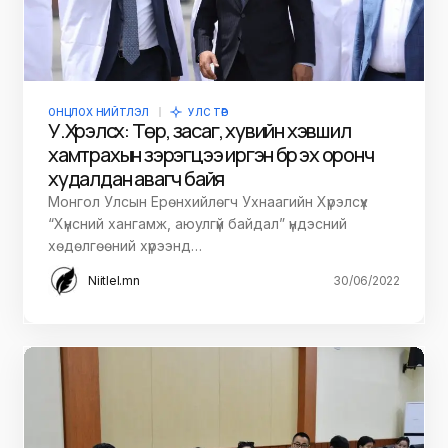
ОНЦЛОХ НИЙТЛЭЛ
УЛС ТӨР
У.Хүрэлсүх: Төр, засаг, хувийн хэвшил
хамтрахын зэрэгцээ иргэн бүр эх оронч
худалдан авагч байя
Монгол Улсын Ерөнхийлөгч Ухнаагийн Хүрэлсүх
“Хүнсний хангамж, аюулгүй байдал” үндэсний
хөдөлгөөний хүрээнд…
Niitlel.mn
30/06/2022