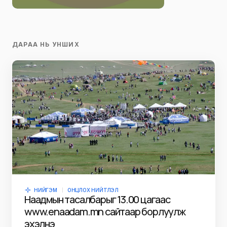
ДАРАА НЬ УНШИХ
НИЙГЭМ
ОНЦЛОХ НИЙТЛЭЛ
Наадмын тасалбарыг 13.00 цагаас
www.enaadam.mn сайтаар борлуулж
эхэлнэ