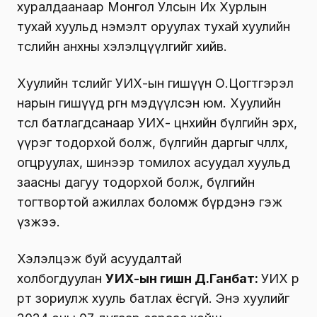
хуралдаанаар Монгол Улсын Их Хурлын
тухай хуульд нэмэлт оруулах тухай хуулийн
төслийн анхны хэлэлцүүлгийг хийв.
Хуулийн төслийг УИХ-ын гишүүн О.Цогтгэрэл
нарын гишүүд өргөн мэдүүлсэн юм. Хуулийн
төсөл батлагдсанаар УИХ- цөөнхийн бүлгийн эрх,
үүрэг тодорхой болж, бүлгийн даргыг чөлөөлөх,
огцруулах, шинээр томилох асуудал хуульд
заасны дагуу тодорхой болж, бүлгийн
тогтвортой ажиллах боломж бүрдэнэ гэж
үзжээ.
Хэлэлцэж буй асуудалтай
холбогдуулан
УИХ-ын гишүүн Д.Ганбат:
УИХ өөрөө
өөртөө зориулж хууль батлах ёсгүй. Энэ хуулийг