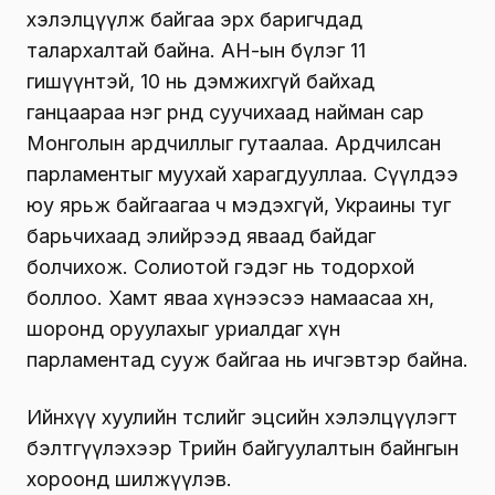
хэлэлцүүлж байгаа эрх баригчдад
талархалтай байна. АН-ын бүлэг 11
гишүүнтэй, 10 нь дэмжихгүй байхад
ганцаараа нэг өрөөнд суучихаад найман сар
Монголын ардчиллыг гутаалаа. Ардчилсан
парламентыг муухай харагдууллаа. Сүүлдээ
юу ярьж байгаагаа ч мэдэхгүй, Украины туг
барьчихаад элийрээд яваад байдаг
болчихож. Солиотой гэдэг нь тодорхой
боллоо. Хамт яваа хүнээсээ намаасаа хөөнө,
шоронд оруулахыг уриалдаг хүн
парламентад сууж байгаа нь ичгэвтэр байна.
Ийнхүү хуулийн төслийг эцсийн хэлэлцүүлэгт
бэлтгүүлэхээр Төрийн байгуулалтын байнгын
хороонд шилжүүлэв.