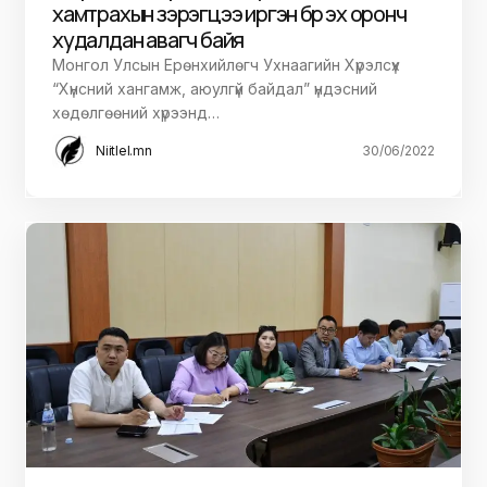
хамтрахын зэрэгцээ иргэн бүр эх оронч
худалдан авагч байя
Монгол Улсын Ерөнхийлөгч Ухнаагийн Хүрэлсүх
“Хүнсний хангамж, аюулгүй байдал” үндэсний
хөдөлгөөний хүрээнд…
Niitlel.mn
30/06/2022