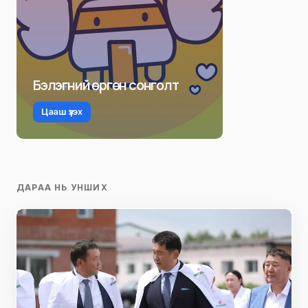
Бэлэгний өргөн сонголт
Цааш үзэх
ДАРАА НЬ УНШИХ