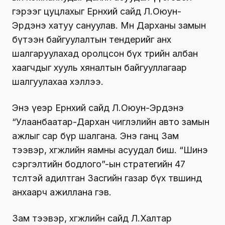
гэрээг цуцлахыг Ерөнхий сайд Л.Оюун-
Эрдэнэ хатуу сануулав. Мөн Дарханы замын
бүтээн байгуулалтын тендерийг анх
шалгаруулахад оролцсон бүх төрийн албан
хаагчдыг хууль хяналтын байгууллагаар
шалгуулахаа хэллээ.
Энэ үеэр Ерөнхий сайд Л.Оюун-Эрдэнэ
“Улаанбаатар-Дархан чиглэлийн авто замын
ажлыг сар бүр шалгана. Энэ ганц Зам
тээвэр, хөгжлийн яамны асуудал биш. “Шинэ
сэргэлтийн бодлого”-ын стратегийн 47
төсөлтэй адилтган Засгийн газар бүх төвшинд
анхаарч ажиллана гэв.
Зам тээвэр, хөгжлийн сайд Л.Халтар