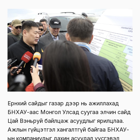
Ерөнхий сайдыг газар дээр нь ажиллахад
БНХАУ-аас Монгол Улсад суугаа элчин сайд
Цай Вэньруй байлцаж асуудлыг ярилцлаа.
Ажлын гүйцэтгэл хангалтгүй байгаа БНХАУ-
ын компаниудыг дахин асуудал үүсгэвэл