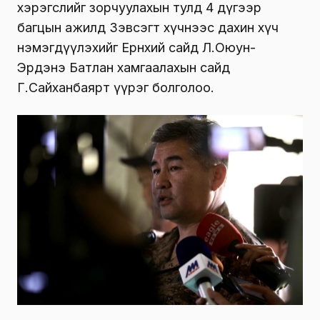
хэрэгслийг зорчуулахын тулд 4 дүгээр
багцын ажилд Зэвсэгт хүчнээс дахин хүч
нэмэгдүүлэхийг Ерөнхий сайд Л.Оюун-
Эрдэнэ Батлан хамгаалахын сайд
Г.Сайханбаярт үүрэг болголоо.