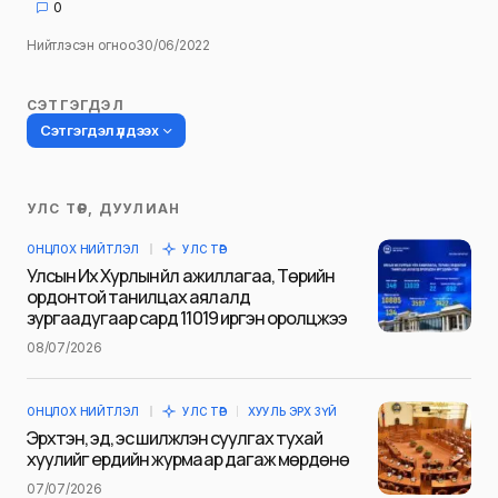
0
Нийтлэсэн огноо
30/06/2022
СЭТГЭГДЭЛ
Сэтгэгдэл үлдээх
УЛС ТӨР, ДУУЛИАН
Таны имэйл хаягийг нийтлэхгүй.
ОНЦЛОХ НИЙТЛЭЛ
УЛС ТӨР
Шаардлагатай талбаруудыг
*
гэж
Улсын Их Хурлын үйл ажиллагаа, Төрийн
тэмдэглэсэн
ордонтой танилцах аялалд
зургаадугаар сард 11019 иргэн оролцжээ
Name
*
08/07/2026
ОНЦЛОХ НИЙТЛЭЛ
УЛС ТӨР
ХУУЛЬ ЭРХ ЗҮЙ
E-mail
*
Эрхтэн, эд, эс шилжүүлэн суулгах тухай
хуулийг ердийн журмаар дагаж мөрдөнө
07/07/2026