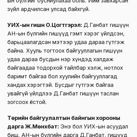
ын бүлгийг бусниулахаа боль. Ийм завхарсан
зүйл ардчилсан улсад байхгүй.
УИХ-ын гишүүн О.Цогтгэрэл:
Д.Ганбат гишүүн
АН-ын бүлгийн гишүүд гэмт хэрэг үйлдсэн,
барьцаалагдсан мэтээр удаа дараа гүтгэж
байна. Хууль тогтоох байгууллагын гишүүн
удаа дараа бусдын нэр хүндэд халдаж
байгаадаа тодорхой тайлбар хэлж, нотлох
баримт байгаа бол хуулийн байгууллагад
хандах хэрэгтэй. Бусдыг гүтгэж байгаа
увайгүй үйлдлээ Д.Ганбат гишүүн таслан
зогсоох ёстой.
Төрийн байгуулалтын байнгын хорооны
дарга Ж.Мөнхбат:
Энэ бол УИХ-ын асуудал
биш. АН-ын бүлгийн дарга Д.Ганбат, гишүүд