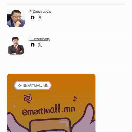
Р. Даваадорж
Ё. Отгонбаяр
EMARTMALL.MN