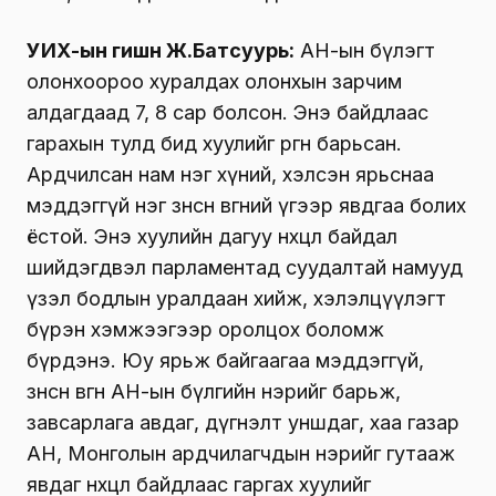
УИХ-ын гишүүн Ж.Батсуурь:
АН-ын бүлэгт
олонхоороо хуралдах олонхын зарчим
алдагдаад 7, 8 сар болсон. Энэ байдлаас
гарахын тулд бид хуулийг өргөн барьсан.
Ардчилсан нам нэг хүний, хэлсэн ярьснаа
мэддэггүй нэг зөнөсөн өвгөний үгээр явдгаа болих
ёстой. Энэ хуулийн дагуу нөхцөл байдал
шийдэгдвэл парламентад суудалтай намууд
үзэл бодлын уралдаан хийж, хэлэлцүүлэгт
бүрэн хэмжээгээр оролцох боломж
бүрдэнэ. Юу ярьж байгаагаа мэддэггүй,
зөнөсөн өвгөн АН-ын бүлгийн нэрийг барьж,
завсарлага авдаг, дүгнэлт уншдаг, хаа газар
АН, Монголын ардчилагчдын нэрийг гутааж
явдаг нөхцөл байдлаас гаргах хуулийг