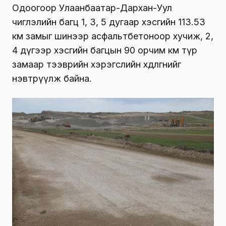
Одоогоор Улаанбаатар-Дархан-Уул
чиглэлийн багц 1, 3, 5 дугаар хэсгийн 113.53
км замыг шинээр асфальтбетоноор хучиж, 2,
4 дүгээр хэсгийн багцын 90 орчим км түр
замаар тээврийн хэрэгслийн хөдөлгөөнийг
нэвтрүүлж байна.