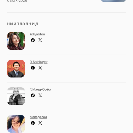
03/07/2026
НИЙТЛЭЛЧИД
Adiya Idea
D. Sainbayar
Г. Мэнд-Ооёо
Мөнгөндалай