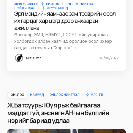
ЗӨВЛӨМЖ, ЗӨВЛӨГӨӨ
НИЙГЭМ
ОНЦЛОХ НИЙТЛЭЛ
ҮЙЛ ЯВДАЛ
ЭРҮҮЛ МЭНД
Эрүүл мэндийн яамнаас зам тээврийн осол
их гардаг хар цэгүүд дээр анхааран
ажиллана
Өнөөдөр ЭМЯ, НЭМҮТ, ГССҮТ-ийн удирдлага,
холбогдох албан хаагчид оролцон осол ихээр
гардаг автозамын “Хар цэг”-т…
Niitlel.mn
30/06/2022
ОНЦЛОХ
НАМУУД
ОНЦЛОХ НИЙТЛЭЛ
УЛС ТӨР
Ж.Батсуурь: Юу ярьж байгаагаа
мэддэггүй, зөнөсөн өвгөн АН-ын бүлгийн
нэрийг бариад удлаа