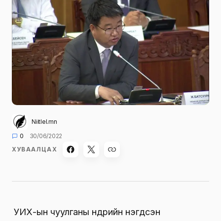
Niitlel.mn
0
30/06/2022
ХУВААЛЦАХ
УИХ-ын чуулганы
өнөөдрийн нэгдсэн