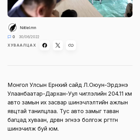
Niitlel.mn
0
30/06/2022
ХУВААЛЦАХ
Монгол Улсын Ерөнхий сайд Л.Оюун-Эрдэнэ
Улаанбаатар-Дархан-Уул чиглэлийн 204.11 км
авто замын их засвар шинэчлэлтийн ажлын
явцтай танилцлаа. Тус авто замыг таван
багцад хуваан, дөрвөн эгнээ болгож өргөтгөн
шинэчилж буй юм.