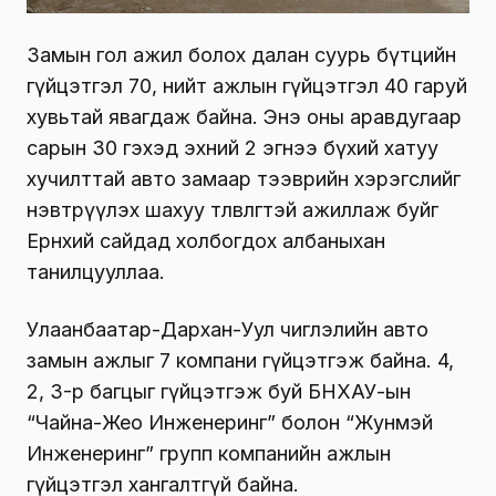
Замын гол ажил болох далан суурь бүтцийн
гүйцэтгэл 70, нийт ажлын гүйцэтгэл 40 гаруй
хувьтай явагдаж байна. Энэ оны аравдугаар
сарын 30 гэхэд эхний 2 эгнээ бүхий хатуу
хучилттай авто замаар тээврийн хэрэгслийг
нэвтрүүлэх шахуу төлөвлөгөөтэй ажиллаж буйг
Ерөнхий сайдад холбогдох албаныхан
танилцууллаа.
Улаанбаатар-Дархан-Уул чиглэлийн авто
замын ажлыг 7 компани гүйцэтгэж байна. 4,
2, 3-р багцыг гүйцэтгэж буй БНХАУ-ын
“Чайна-Жео Инженеринг” болон “Жунмэй
Инженеринг” групп компанийн ажлын
гүйцэтгэл хангалтгүй байна.