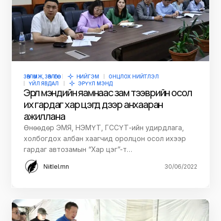
ЗӨВЛӨМЖ, ЗӨВЛӨГӨӨ
НИЙГЭМ
ОНЦЛОХ НИЙТЛЭЛ
ҮЙЛ ЯВДАЛ
ЭРҮҮЛ МЭНД
Эрүүл мэндийн яамнаас зам тээврийн осол
их гардаг хар цэгүүд дээр анхааран
ажиллана
Өнөөдөр ЭМЯ, НЭМҮТ, ГССҮТ-ийн удирдлага,
холбогдох албан хаагчид оролцон осол ихээр
гардаг автозамын “Хар цэг”-т…
Niitlel.mn
30/06/2022