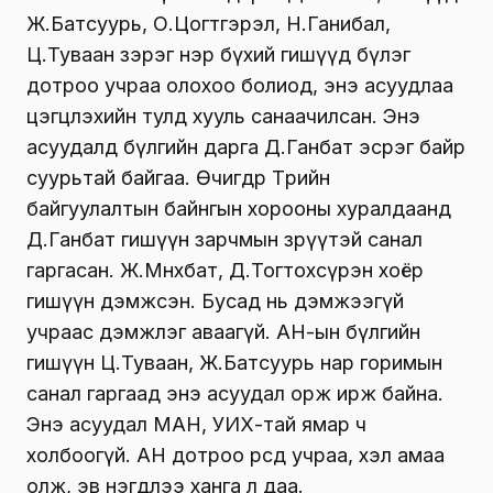
Ж.Батсуурь, О.Цогтгэрэл, Н.Ганибал,
Ц.Туваан зэрэг нэр бүхий гишүүд бүлэг
дотроо учраа олохоо болиод, энэ асуудлаа
цэгцлэхийн тулд хууль санаачилсан. Энэ
асуудалд бүлгийн дарга Д.Ганбат эсрэг байр
суурьтай байгаа. Өчигдөр Төрийн
байгуулалтын байнгын хорооны хуралдаанд
Д.Ганбат гишүүн зарчмын зөрүүтэй санал
гаргасан. Ж.Мөнхбат, Д.Тогтохсүрэн хоёр
гишүүн дэмжсэн. Бусад нь дэмжээгүй
учраас дэмжлэг аваагүй. АН-ын бүлгийн
гишүүн Ц.Туваан, Ж.Батсуурь нар горимын
санал гаргаад энэ асуудал орж ирж байна.
Энэ асуудал МАН, УИХ-тай ямар ч
холбоогүй. АН дотроо өөрсдөө учраа, хэл амаа
олж, эв нэгдлээ ханга л даа.