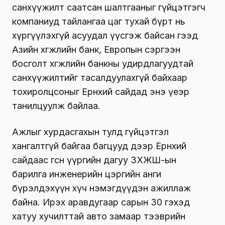
санхүүжилт саатсан шалтгааныг гүйцэтгэгч
компаниуд тайлангаа цаг тухай бүрт нь
хүргүүлэхгүй асуудал үүсгэж байсан гээд
Азийн хөгжлийн банк, Европын сэргээн
босголт хөгжлийн банкны удирдлагуудтай
санхүүжилтийг тасалдуулахгүй байхаар
тохиролцсоныг Ерөнхий сайдад энэ үеэр
танилцуулж байлаа.
Ажлыг хурдасгахын тулд гүйцэтгэл
хангалтгүй байгаа багцууд дээр Ерөнхий
сайдаас өгсөн үүргийн дагуу ЗХЖШ-ын
барилга инженерийн цэргийн анги
бүрэлдэхүүн хүч нэмэгдүүдэн ажиллаж
байна. Ирэх аравдугаар сарын 30 гэхэд
хатуу хучилттай авто замаар тээврийн