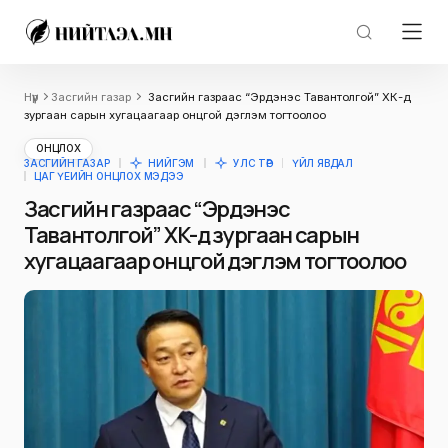
Нүүр
Засгийн газар
Засгийн газраас “Эрдэнэс Тавантолгой” ХК-д
зургаан сарын хугацаагаар онцгой дэглэм тогтоолоо
ОНЦЛОХ
ЗАСГИЙН ГАЗАР
НИЙГЭМ
УЛС ТӨР
ҮЙЛ ЯВДАЛ
ЦАГ ҮЕИЙН ОНЦЛОХ МЭДЭЭ
Засгийн газраас “Эрдэнэс
Тавантолгой” ХК-д зургаан сарын
хугацаагаар онцгой дэглэм тогтоолоо