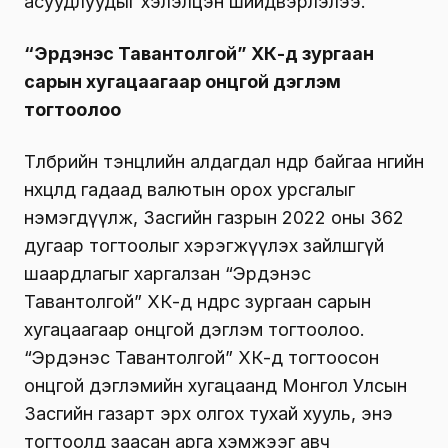
асуудлуудыг хэлэлцэн шийдвэрлэлээ.
“Эрдэнэс Тавантолгой” ХК-д зургаан
сарын хугацаагаар онцгой дэглэм
тогтоолоо
Төлбөрийн тэнцлийн алдагдал өндөр байгаа өнөөгийн
нөхцөлд гадаад валютын орох урсгалыг
нэмэгдүүлж, Засгийн газрын 2022 оны 362
дугаар тогтоолыг хэрэгжүүлэх зайлшгүй
шаардлагыг харгалзан “Эрдэнэс
Тавантолгой” ХК-д өнөөдрөөс зургаан сарын
хугацаагаар онцгой дэглэм тогтоолоо.
“Эрдэнэс Тавантолгой” ХК-д тогтоосон
онцгой дэглэмийн хугацаанд Монгол Улсын
Засгийн газарт эрх олгох тухай хууль, энэ
тогтоолд заасан арга хэмжээг авч