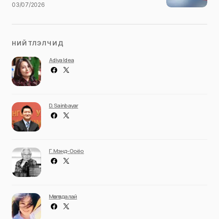
03/07/2026
НИЙТЛЭЛЧИД
Adiya Idea
D. Sainbayar
Г. Мэнд-Ооёо
Мөнгөндалай