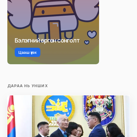
Бэлэгний өргөн сонголт
Цааш үзэх
ДАРАА НЬ УНШИХ