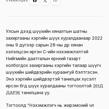
ХУВААЛЦАХ
Улсын дээд шүүхийн хяналтын шатны
захиргааны хэргийн шүүх хуралдаанаар 2022
оны 9 дүгээр сарын 28-ны өдөр хянан
хэлэлцсэн иргэн С-ийн нэхэмжлэлтэй
Нийгмийн даатгалын ерөнхий газарт
холбогдох захиргааны хэргийн талаар шүүгч
шүүхийн шийдвэрийн хураангуй бэлтгэсэн.
Энэ хэргийн шийдвэртэй танилцах хүсэлт
ирсэн бөгөөд шүүх хуралдааны тогтоолтой
ЭНД
ДАРЖ
танилцана уу.
Тогтоолд “Нэхэмжлэгч нь жирэмсний чөлөө