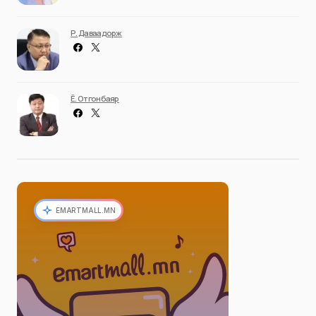
Р. Даваадорж
Ё. Отгонбаяр
EMARTMALL.MN