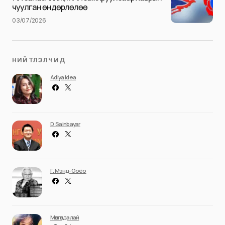
чуулган өндөрлөлөө
03/07/2026
НИЙТЛЭЛЧИД
Adiya Idea
D. Sainbayar
Г. Мэнд-Ооёо
Мөнгөндалай