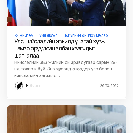
НИЙГЭМ
ҮЙЛ ЯВДАЛ
ЦАГ ҮЕИЙН ОНЦЛОХ МЭДЭЭ
Улс, нийслэлийн хөгжилд үнэтэй хувь
нэмэр оруулсан албан хаагчдыг
шагналаа
Нийслэлийн 383 жилийн ой аравдугаар сарын 29-
нд тохиож буй. Энэ хүрээнд өнөөдөр улс болон
нийслэлийн хөгжилд…
Niitlel.mn
26/10/2022