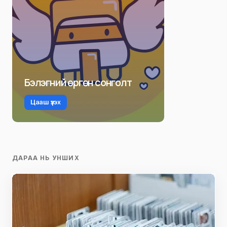
Бэлэгний өргөн сонголт
Цааш үзэх
ДАРАА НЬ УНШИХ