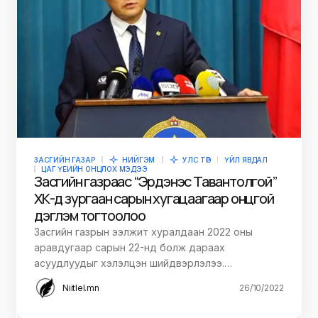
ЗАСГИЙН ГАЗАР
НИЙГЭМ
УЛС ТӨР
ҮЙЛ ЯВДАЛ
ЦАГ ҮЕИЙН ОНЦЛОХ МЭДЭЭ
Засгийн газраас “Эрдэнэс Тавантолгой”
ХК-д зургаан сарын хугацаагаар онцгой
дэглэм тогтоолоо
Засгийн газрын ээлжит хуралдаан 2022 оны
аравдугаар сарын 22-нд болж дараах
асуудлуудыг хэлэлцэн шийдвэрлэлээ.…
Niitlel.mn
26/10/2022