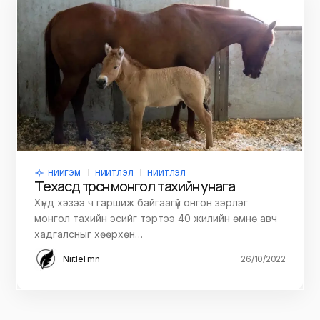
НИЙГЭМ
НИЙТЛЭЛ
НИЙТЛЭЛ
Техасд төрсөн монгол тахийн унага
Хүнд хэзээ ч гаршиж байгаагүй онгон зэрлэг
монгол тахийн эсийг тэртээ 40 жилийн өмнө авч
хадгалсныг хөөрхөн…
Niitlel.mn
26/10/2022