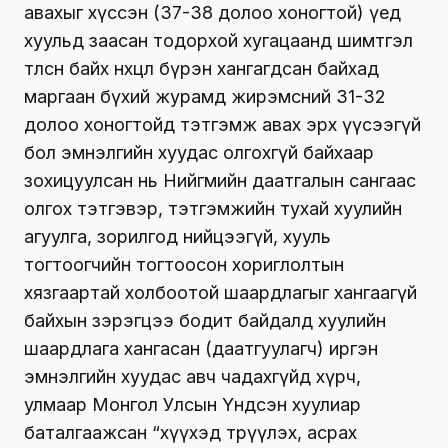
авахыг хүссэн (37-38 долоо хоногтой) үед
хуульд заасан тодорхой хугацаанд шимтгэл
төлсөн байх нөхцөл бүрэн хангагдсан байхад
маргаан бүхий журамд жирэмсний 31-32
долоо хоногтойд тэтгэмж авах эрх үүсээгүй
бол эмнэлгийн хуудас олгохгүй байхаар
зохицуулсан нь Нийгмийн даатгалын сангаас
олгох тэтгэвэр, тэтгэмжийн тухай хуулийн
агуулга, зорилгод нийцээгүй, хууль
тогтоогчийн тогтоосон хориглолтын
хязгаартай холбоотой шаардлагыг хангаагүй
байхын зэрэгцээ бодит байдалд хуулийн
шаардлага хангасан (даатгуулагч) иргэн
эмнэлгийн хуудас авч чадахгүйд хүрч,
улмаар Монгол Улсын Үндсэн хуулиар
баталгаажсан “хүүхэд төрүүлэх, асрах