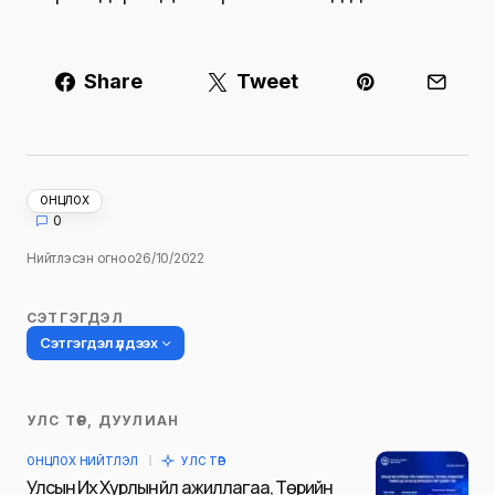
Share
Tweet
ОНЦЛОХ
0
Нийтлэсэн огноо
26/10/2022
СЭТГЭГДЭЛ
Сэтгэгдэл үлдээх
УЛС ТӨР, ДУУЛИАН
Таны имэйл хаягийг нийтлэхгүй.
ОНЦЛОХ НИЙТЛЭЛ
УЛС ТӨР
Шаардлагатай талбаруудыг
*
гэж
Улсын Их Хурлын үйл ажиллагаа, Төрийн