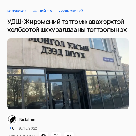
БОЛОВСРОЛ
НИЙГЭМ
ХУУЛЬ ЭРХ ЗҮЙ
УДШ: Жирэмсний тэтгэмж авах эрхтэй
холбоотой шүүх хуралдааны тогтоолын эх
Niitlel.mn
0
26/10/2022