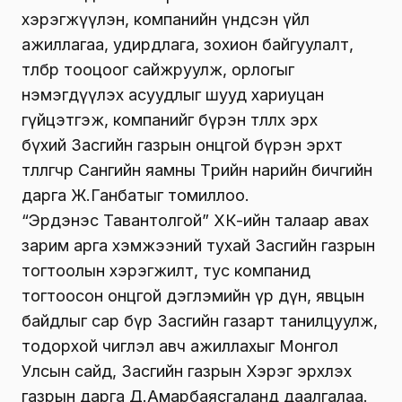
хэрэгжүүлэн, компанийн үндсэн үйл
ажиллагаа, удирдлага, зохион байгуулалт,
төлбөр тооцоог сайжруулж, орлогыг
нэмэгдүүлэх асуудлыг шууд хариуцан
гүйцэтгэж, компанийг бүрэн төлөөлөх эрх
бүхий Засгийн газрын онцгой бүрэн эрхт
төлөөлөгчөөр Сангийн яамны Төрийн нарийн бичгийн
дарга Ж.Ганбатыг томиллоо.
“Эрдэнэс Тавантолгой” ХК-ийн талаар авах
зарим арга хэмжээний тухай Засгийн газрын
тогтоолын хэрэгжилт, тус компанид
тогтоосон онцгой дэглэмийн үр дүн, явцын
байдлыг сар бүр Засгийн газарт танилцуулж,
тодорхой чиглэл авч ажиллахыг Монгол
Улсын сайд, Засгийн газрын Хэрэг эрхлэх
газрын дарга Д.Амарбаясгаланд даалгалаа.