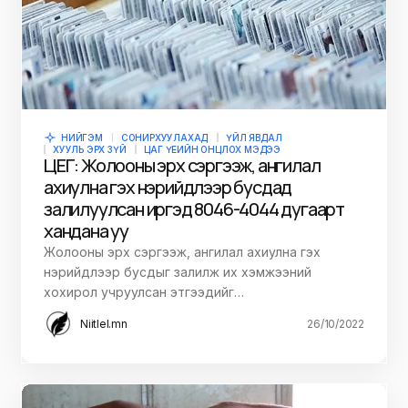
НИЙГЭМ
СОНИРХУУЛАХАД
ҮЙЛ ЯВДАЛ
ХУУЛЬ ЭРХ ЗҮЙ
ЦАГ ҮЕИЙН ОНЦЛОХ МЭДЭЭ
ЦЕГ: Жолооны эрх сэргээж, ангилал
ахиулна гэх нэрийдлээр бусдад
залилуулсан иргэд 8046-4044 дугаарт
хандана уу
Жолооны эрх сэргээж, ангилал ахиулна гэх
нэрийдлээр бусдыг залилж их хэмжээний
хохирол учруулсан этгээдийг…
Niitlel.mn
26/10/2022