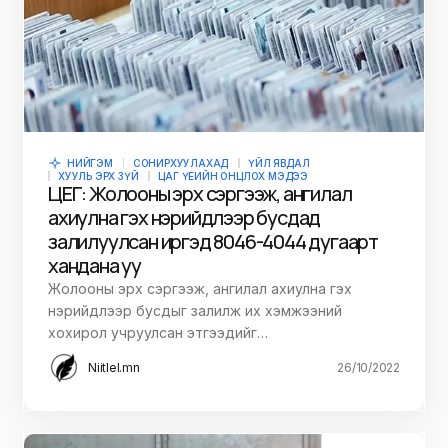
НИЙГЭМ
СОНИРХУУЛАХАД
ҮЙЛ ЯВДАЛ
ХУУЛЬ ЭРХ ЗҮЙ
ЦАГ ҮЕИЙН ОНЦЛОХ МЭДЭЭ
ЦЕГ: Жолооны эрх сэргээж, ангилал
ахиулна гэх нэрийдлээр бусдад
залилуулсан иргэд 8046-4044 дугаарт
хандана уу
Жолооны эрх сэргээж, ангилал ахиулна гэх
нэрийдлээр бусдыг залилж их хэмжээний
хохирол учруулсан этгээдийг…
Niitlel.mn
26/10/2022