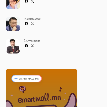
Р. Даваадорж
Ё. Отгонбаяр
EMARTMALL.MN