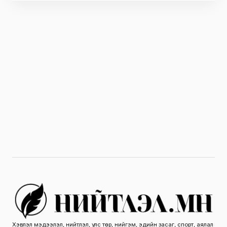
Хэвлэл мэдээлэл, нийтлэл, улс төр, нийгэм, эдийн засаг, спорт, аялал