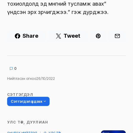
тохиолдолд эд мөнгөний тусламж авах”
үндсэн эрх зөрчигджээ.” гэж дурджээ.
Share
Tweet
0
Нийтлэсэн огноо
26/10/2022
СЭТГЭГДЭЛ
Сэтгэгдэл үлдээх
УЛС ТӨР, ДУУЛИАН
Таны имэйл хаягийг нийтлэхгүй.
ОНЦЛОХ НИЙТЛЭЛ
УЛС ТӨР