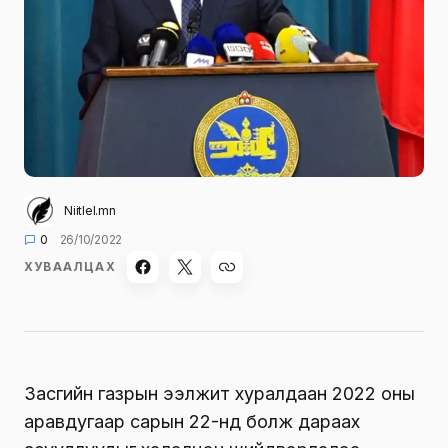
Niitlel.mn
0
26/10/2022
ХУВААЛЦАХ
Засгийн газрын ээлжит хуралдаан 2022 оны
аравдугаар сарын 22-нд болж дараах