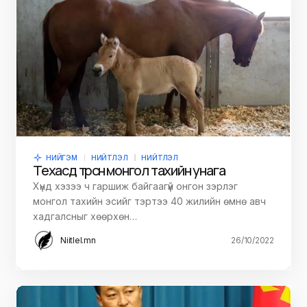
НИЙГЭМ
НИЙТЛЭЛ
НИЙТЛЭЛ
Техасд төрсөн монгол тахийн унага
Хүнд хэзээ ч гаршиж байгаагүй онгон зэрлэг
монгол тахийн эсийг тэртээ 40 жилийн өмнө авч
хадгалсныг хөөрхөн…
Niitlel.mn
26/10/2022