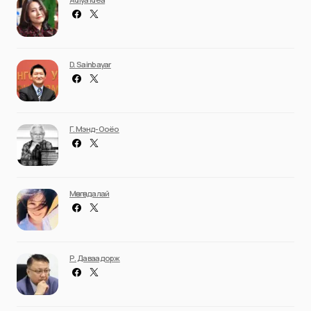
D. Sainbayar
Г. Мэнд-Ооёо
Мөнгөндалай
Р. Даваадорж