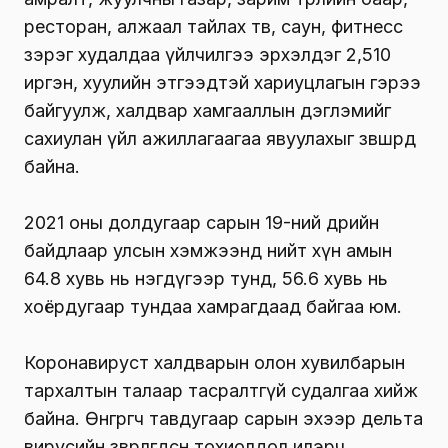
ресторан, алжаал тайлах төв, саун, фитнесс
зэрэг худалдаа үйлчилгээ эрхэлдэг 2,510
иргэн, хуулийн этгээдтэй хариуцлагын гэрээ
байгуулж, халдвар хамгааллын дэглэмийг
сахиулан үйл ажиллагаагаа явуулахыг зөвшөөрөөд
байна.
2021 оны долдугаар сарын 19-ний өдрийн
байдлаар улсын хэмжээнд нийт хүн амын
64.8 хувь нь нэгдүгээр тунд, 56.6 хувь нь
хоёрдугаар тундаа хамрагдаад байгаа юм.
Коронавируст халдварын олон хувилбарын
тархалтын талаар тасралтгүй судалгаа хийж
байна. Өнгөрөгч тавдугаар сарын эхээр дельта
вирусийн зөөвөрлөгдсөн тохиолдол илэрч,