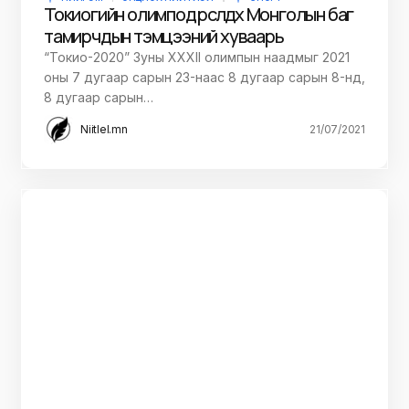
Токиогийн олимпод өрсөлдөх Монголын баг
тамирчдын тэмцээний хуваарь
“Токио-2020” Зуны XXXII олимпын наадмыг 2021
оны 7 дугаар сарын 23-наас 8 дугаар сарын 8-нд,
8 дугаар сарын…
Niitlel.mn
21/07/2021