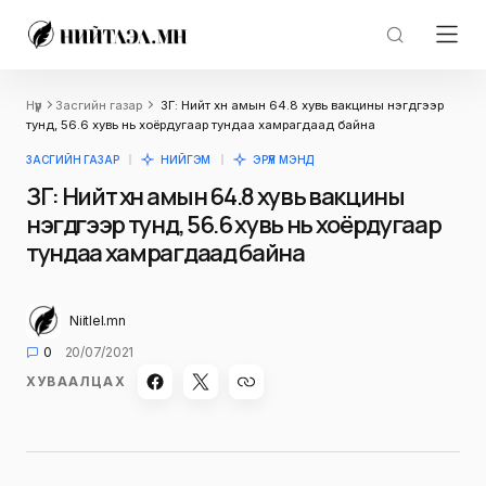
Нүүр
Засгийн газар
ЗГ: Нийт хүн амын 64.8 хувь вакцины нэгдүгээр
тунд, 56.6 хувь нь хоёрдугаар тундаа хамрагдаад байна
ЗАСГИЙН ГАЗАР
НИЙГЭМ
ЭРҮҮЛ МЭНД
ЗГ: Нийт хүн амын 64.8 хувь вакцины
нэгдүгээр тунд, 56.6 хувь нь хоёрдугаар
тундаа хамрагдаад байна
Niitlel.mn
0
20/07/2021
ХУВААЛЦАХ