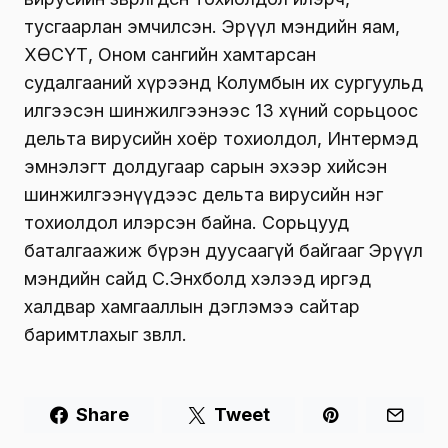
тусгаарлан эмчилсэн. Эрүүл мэндийн яам,
ХӨСҮТ, Оном сангийн хамтарсан
судалгааний хүрээнд Колумбын их сургуульд
илгээсэн шинжилгээнээс 13 хүний сорьцоос
дельта вирусийн хоёр тохиолдол, Интермэд
эмнэлэгт долдугаар сарын эхээр хийсэн
шинжилгээнүүдээс дельта вирусийн нэг
тохиолдол илэрсэн байна. Сорьцууд
баталгаажиж бүрэн дуусаагүй байгааг Эрүүл
мэндийн сайд С.Энхболд хэлээд иргэд
халдвар хамгааллын дэглэмээ сайтар
баримтлахыг зөвлөлөө.
Share
Tweet