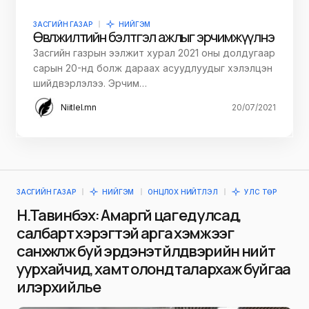
ЗАСГИЙН ГАЗАР
НИЙГЭМ
Өвөлжилтийн бэлтгэл ажлыг эрчимжүүлнэ
Засгийн газрын ээлжит хурал 2021 оны долдугаар
сарын 20-нд болж дараах асуудлуудыг хэлэлцэн
шийдвэрлэлээ. Эрчим…
Niitlel.mn
20/07/2021
ЗАСГИЙН ГАЗАР
НИЙГЭМ
ОНЦЛОХ НИЙТЛЭЛ
УЛС ТӨР
Н.Тавинбэх: Амаргүй цаг үед улсад,
салбарт хэрэгтэй арга хэмжээг
санхүүжүүлж буй эрдэнэт үйлдвэрийн нийт
уурхайчид, хамт олонд талархаж буйгаа
илэрхийлье