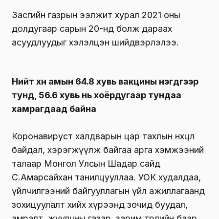
Засгийн газрын ээлжит хурал 2021 оны
долдугаар сарын 20-нд болж дараах
асуудлуудыг хэлэлцэн шийдвэрлэлээ.
Нийт хүн амын 64.8 хувь вакцины нэгдүгээр
тунд, 56.6 хувь нь хоёрдугаар тундаа
хамрагдаад байна
Коронавируст халдварын цар тахлын нөхцөл
байдал, хэрэгжүүлж байгаа арга хэмжээний
талаар Монгол Улсын Шадар сайд
С.Амарсайхан танилцууллаа. УОК худалдаа,
үйлчилгээний байгууллагын үйл ажиллагаанд
зохицуулалт хийх хүрээнд зочид буудал,
амралт, жуулчны газар, зарим төрлийн баар,