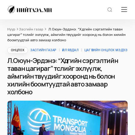
Нүүр
Засгийн газар
Л.Оюун-Эрдэнэ: “Хөдөөгийн сэргэлтийн таван
цагираг” төслийг эхлүүлж, аймгийн төвүүдийг хооронд нь болон хилийн
боомтуудтай авто замаар холбоно
ОНЦЛОХ
ЗАСГИЙН ГАЗАР
ҮЙЛ ЯВДАЛ
ЦАГ ҮЕИЙН ОНЦЛОХ МЭДЭЭ
Л.Оюун-Эрдэнэ: “Хөдөөгийн сэргэлтийн
таван цагираг” төслийг эхлүүлж,
аймгийн төвүүдийг хооронд нь болон
хилийн боомтуудтай авто замаар
холбоно