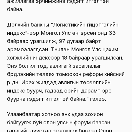
ажиллагаа эрчимжинэ гэдэгт итгэлтэй
байна.
Дэлхийн банкны “Логистикийн гүйцэтгэлийн
индекс”-ээр Монгол Улс өнгөрсөн онд 33
байраар урагшилж, 97 дугаар байрт
эрэмбэлэгдсэн. Түүнчлэн Монгол Улс цахим
хөгжлийн индексээр 18 байраар урагшилсан.
Энэ бол ил тод, авлигагүй засаглалыг
бүрдүүлэхийн төлөөх томоохон реформ хийсний
үр дүн. Ирэх жилүүдэд авлигын төсөөллийн
индекс буурч, гадаад өрийн дарамт эрс
буурна гэдэгт итгэлтэй байна.” гэлээ.
Улаанбаатар хотноо анх удаа зохион
байгуулж буй олон улсын форум баасан
гарагийг дуустал үргэлжлэх бөгөөд Олон