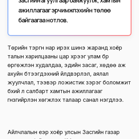
засгийн агуулгаар баяжуулж, хамтын
ажиллагааг эрчимжүүлэхийн төлөө
байгаагаа нотлов.
Төрийн тэргүүн нар ирэх шинэ жаранд хоёр
талын харилцааны цар хүрээг улам бүр
өргөжүүлэн худалдаа, эдийн засаг, хөдөө аж
ахуйн бүтээгдэхүүний үйлдвэрлэл, аялал
жуулчлал, тээвэр ложистик зэрэг боломжит
бүхий л салбарт хамтын ажиллагааг
гүнзгийрүүлэн хөгжүүлэх талаар санал нэгдлээ.
Айлчлалын үеэр хоёр улсын Засгийн газар