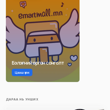
Бэлэгний өргөн сонголт
Цааш үзэх
ДАРАА НЬ УНШИХ