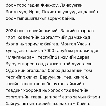
боомтоос гадна Жинжоу, Лянюунган
боомтууд, Иран, Пакистан улсуудын далайн
боомтыг ашиглахыг зорьж байна.
2024 оны төсвийн жилийг Засгийн газраас
“Хот, хөдөөгийн сэргэлт”-ийг дэмжихэд
бүхэлд нь зориулж байгаа. Монгол Улсын
хувьд авто замын 7000 гаруй км үргэлжилдэг
“Мянганы зам” төслийг 21 жилийн дараа
буюу өнгөрсөн онд амжилттай дуусгасан.
Одоо үүний үргэлжлэл болох дараагийн том
төслийг эхлүүлнэ. Баруун, зүүн, төв, хангай,
говийн гэсэн таван бүс нутагт аймгийн
төвүүдийг хооронд нь холбох “Хөдөөгийн
сэргэлтийн таван цагираг” авто замын бүтээн
байгуулалтын төслийг эхлүүлэх гэж байна.