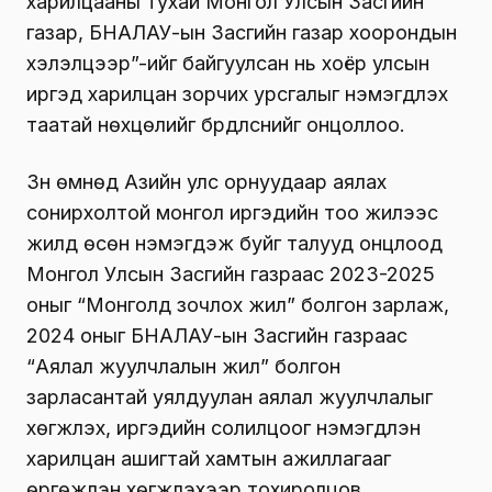
харилцааны тухай Монгол Улсын Засгийн
газар, БНАЛАУ-ын Засгийн газар хоорондын
хэлэлцээр”-ийг байгуулсан нь хоёр улсын
иргэд харилцан зорчих урсгалыг нэмэгдүүлэх
таатай нөхцөлийг бүрдүүлснийг онцоллоо.
Зүүн өмнөд Азийн улс орнуудаар аялах
сонирхолтой монгол иргэдийн тоо жилээс
жилд өсөн нэмэгдэж буйг талууд онцлоод
Монгол Улсын Засгийн газраас 2023-2025
оныг “Монголд зочлох жил” болгон зарлаж,
2024 оныг БНАЛАУ-ын Засгийн газраас
“Аялал жуулчлалын жил” болгон
зарласантай уялдуулан аялал жуулчлалыг
хөгжүүлэх, иргэдийн солилцоог нэмэгдүүлэн
харилцан ашигтай хамтын ажиллагааг
өргөжүүлэн хөгжүүлэхээр тохиролцов.