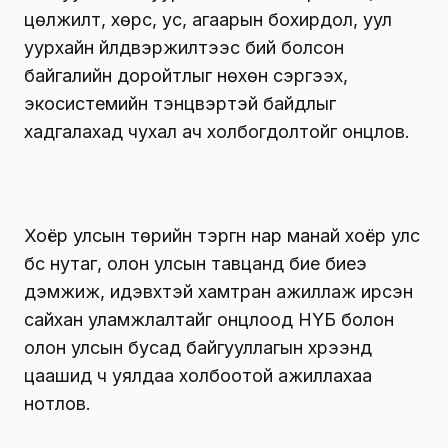
цөлжилт, хөрс, ус, агаарын бохирдол, уул
уурхайн үйлдвэржилтээс бий болсон
байгалийн доройтлыг нөхөн сэргээх,
экосистемийн тэнцвэртэй байдлыг
хадгалахад чухал ач холбогдолтойг онцлов.
Хоёр улсын төрийн тэргүүн нар манай хоёр улс
бүс нутаг, олон улсын тавцанд бие биеэ
дэмжиж, идэвхтэй хамтран ажиллаж ирсэн
сайхан уламжлалтайг онцлоод НҮБ болон
олон улсын бусад байгууллагын хүрээнд
цаашид ч уялдаа холбоотой ажиллахаа
нотлов.