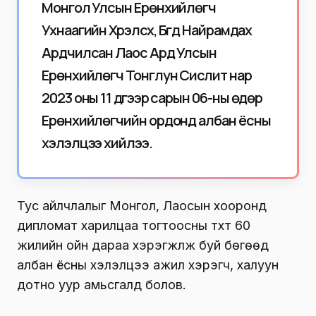
Монгол Улсын Ерөнхийлөгч
Ухнаагийн Хүрэлсүх, Бүгд Найрамдах
Ардчилсан Лаос Ард Улсын
Ерөнхийлөгч Тонглун Сисүлит нар
2023 оны 11 дүгээр сарын 06-ны өдөр
Ерөнхийлөгчийн ордонд албан ёсны
хэлэлцээ хийлээ.
Тус айлчлалыг Монгол, Лаосын хооронд
дипломат харилцаа тогтоосны түүхт 60
жилийн ойн дараа хэрэгжүүлж буй бөгөөд
албан ёсны хэлэлцээ ажил хэрэгч, халуун
дотно уур амьсгалд болов.