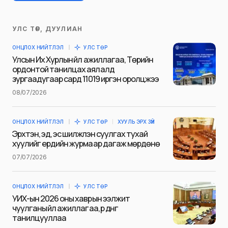
УЛС ТӨР, ДУУЛИАН
Таны имэйл хаягийг нийтлэхгүй.
ОНЦЛОХ НИЙТЛЭЛ
УЛС ТӨР
Шаардлагатай талбаруудыг
*
гэж
Улсын Их Хурлын үйл ажиллагаа, Төрийн
тэмдэглэсэн
ордонтой танилцах аялалд
зургаадугаар сард 11019 иргэн оролцжээ
Name
*
08/07/2026
ОНЦЛОХ НИЙТЛЭЛ
УЛС ТӨР
ХУУЛЬ ЭРХ ЗҮЙ
E-mail
*
Эрхтэн, эд, эс шилжүүлэн суулгах тухай
хуулийг ердийн журмаар дагаж мөрдөнө
07/07/2026
Сэтгэгдэл
*
ОНЦЛОХ НИЙТЛЭЛ
УЛС ТӨР
УИХ-ын 2026 оны хаврын ээлжит
чуулганы үйл ажиллагаа, үр дүнг
танилцууллаа