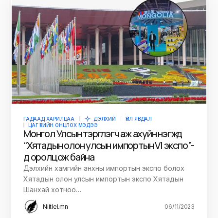
ГАДААД ХАРИЛЦАА
ДЭЛХИЙ
ҮЙЛ ЯВДАЛ
ЦАГ ҮЕИЙН ОНЦЛОХ МЭДЭЭ
Монгол Улсын тэргүүлэгч аж ахуйн нэгжүүд
“Хятадын олон улсын импортын VI экспо”-
д оролцож байна
Дэлхийн хамгийн анхны импортын экспо болох
Хятадын олон улсын импортын экспо Хятадын
Шанхай хотноо…
Niitlel.mn
06/11/2023