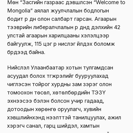
Мөн “Засгийн газраас дэвшүүлсэн “Welcome to
Mongolia” аялал жуулчлалын бодлогын
бодит үр дүн олон салбарт гарсан. Агаарын
тээврийн либералчлалын үр дүнд дэлхийн 42
улстай агаарын харилцааны хэлэлцээр
байгуулж, 115 цэг рүү нислэг үйлдэх боломж
бүрдээд байна.
Нийслэл Улаанбаатар хотын тулгамдсан
асуудал болох түгжрэлийг бууруулахад
чиглэсэн тойрог хурдны зам зэрэг олон
томоохон төсөл, хөтөлбөрүүдийн ТЭЗҮ
эхнээсээ бэлэн болсон учир гадаад,
дотоодын хөрөнгө оруулагч, хувийн
хэвшлийнхэнд нээлттэй танилцуулах, ажил
хэрэгч санал, гарц шийдэл, хамтын