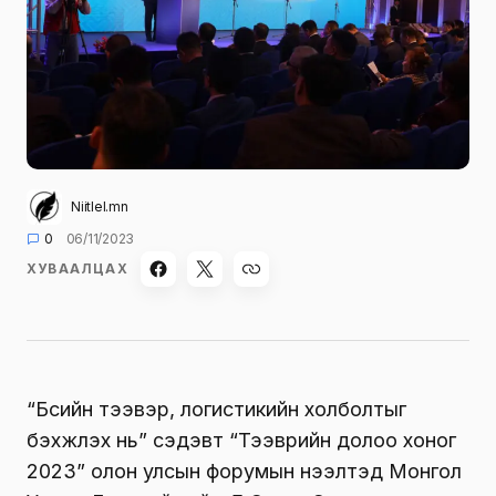
Niitlel.mn
0
06/11/2023
ХУВААЛЦАХ
“Бүсийн тээвэр, логистикийн холболтыг
бэхжүүлэх нь” сэдэвт “Тээврийн долоо хоног
2023” олон улсын форумын нээлтэд Монгол