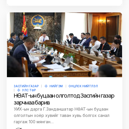
ЗАСГИЙН ГАЗАР
НИЙГЭМ
ОНЦЛОХ НИЙТЛЭЛ
УЛС ТӨР
НӨАТ-ын буцаан олголтод Засгийн газар
зарчмаа барив
УИХ-ын дарга Г.Занданшатар НӨАТ-ын буцаан
олголтын хоёр хувийг таван хувь болгох санал
гаргаж 100 мянган…