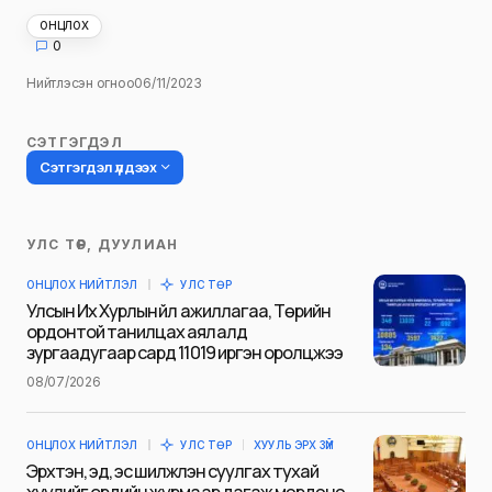
ОНЦЛОХ
0
Нийтлэсэн огноо
06/11/2023
СЭТГЭГДЭЛ
Сэтгэгдэл үлдээх
УЛС ТӨР, ДУУЛИАН
Таны имэйл хаягийг нийтлэхгүй.
ОНЦЛОХ НИЙТЛЭЛ
УЛС ТӨР
Шаардлагатай талбаруудыг
*
гэж
Улсын Их Хурлын үйл ажиллагаа, Төрийн
тэмдэглэсэн
ордонтой танилцах аялалд
зургаадугаар сард 11019 иргэн оролцжээ
Name
*
08/07/2026
ОНЦЛОХ НИЙТЛЭЛ
УЛС ТӨР
ХУУЛЬ ЭРХ ЗҮЙ
E-mail
*
Эрхтэн, эд, эс шилжүүлэн суулгах тухай
хуулийг ердийн журмаар дагаж мөрдөнө