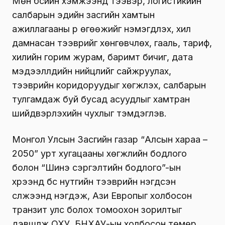
Мөн бүсийн хэмжээнд тээвэр, логистикийн
салбарын эдийн засгийн хамтын
ажиллагааны үр өгөөжийг нэмэгдүүлэх, хил
дамнасан тээврийг хөнгөвчлөх, гааль, тариф,
хилийн горим журам, баримт бичиг, дата
мэдээллүүдийн нийцлийг сайжруулах,
тээврийн коридоруудыг хөгжүүлэх, салбарын
тулгамдаж буй бусад асуудлыг хамтран
шийдвэрлэхийн чухлыг тэмдэглэв.
Монгол Улсын Засгийн газар “Алсын хараа –
2050” урт хугацааны хөгжлийн бодлого
болон “Шинэ сэргэлтийн бодлого”-ын
хүрээнд бүс нутгийн тээврийн нэгдсэн
сүлжээнд нэгдэж, Ази Европыг холбосон
транзит улс болох томоохон зорилтыг
дэвшүүлж ОХУ, БНХАУ-ын холбосон төмөр