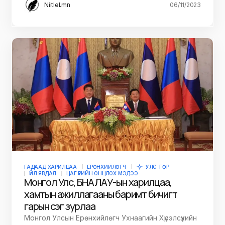
Niitlel.mn
06/11/2023
ГАДААД ХАРИЛЦАА
ЕРӨНХИЙЛӨГЧ
УЛС ТӨР
ҮЙЛ ЯВДАЛ
ЦАГ ҮЕИЙН ОНЦЛОХ МЭДЭЭ
Монгол Улс, БНАЛАУ-ын харилцаа,
хамтын ажиллагааны баримт бичигт
гарын үсэг зурлаа
Монгол Улсын Ерөнхийлөгч Ухнаагийн Хүрэлсүхийн