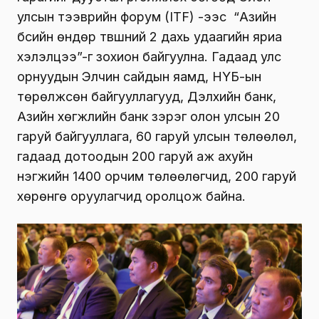
улсын тээврийн форум (ITF) -ээс “Азийн
бүсийн өндөр түвшний 2 дахь удаагийн яриа
хэлэлцээ”-г зохион байгуулна. Гадаад улс
орнуудын Элчин сайдын яамд, НҮБ-ын
төрөлжсөн байгууллагууд, Дэлхийн банк,
Азийн хөгжлийн банк зэрэг олон улсын 20
гаруй байгууллага, 60 гаруй улсын төлөөлөл,
гадаад дотоодын 200 гаруй аж ахуйн
нэгжийн 1400 орчим төлөөлөгчид, 200 гаруй
хөрөнгө оруулагчид оролцож байна.