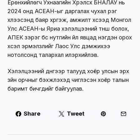
Ерөнхийлөгч Ухнаагийн Хүрэлсүх БНАЛАУ нь
2024 онд АСЕАН-ыг даргалах чухал үүрэг
хүлээсэнд баяр хүргэж, амжилт хүсээд Монгол
Улс АСЕАН-ы Яриа хэлэлцээний түнш болох,
АПЕК зэрэг бүс нутгийн үйл явцад нэгдэн орох
хүсэл эрмэлзлийг Лаос Улс дэмжихээ
нотолсонд талархал илэрхийлэв.
Хэлэлцээний дүнгээр талууд хоёр улсын эрх
зүйн орчныг бэхжүүлэхэд чиглэсэн хоёр талын
баримт бичгүүдийг байгуулав.
Share
Tweet