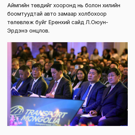
Аймгийн төвүүдийг хооронд нь болон хилийн
боомтуудтай авто замаар холбохоор
төлөвлөж буйг Ерөнхий сайд Л.Оюун-
Эрдэнэ онцлов.