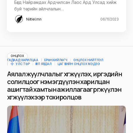
Бүгд Найрамдах Ардчилсан Лаос Ард Улсад хийж
буй төрийн айлчлалын…
Niitlel.mn
06/11/2023
ОНЦЛОХ
ГАДААД ХАРИЛЦАА
ЕРӨНХИЙЛӨГЧ
ОНЦЛОХ НИЙТЛЭЛ
УЛС ТӨР
ҮЙЛ ЯВДАЛ
ЦАГ ҮЕИЙН ОНЦЛОХ МЭДЭЭ
Аялал жуулчлалыг хөгжүүлэх, иргэдийн
солилцоог нэмэгдүүлэн харилцан
ашигтай хамтын ажиллагааг өргөжүүлэн
хөгжүүлэхээр тохиролцов