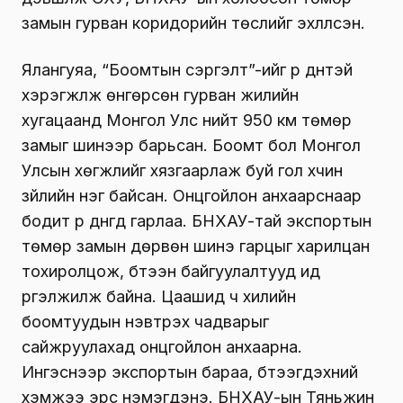
замын гурван коридорийн төслийг эхлүүлсэн.
Ялангуяа, “Боомтын сэргэлт”-ийг үр дүнтэй
хэрэгжүүлж өнгөрсөн гурван жилийн
хугацаанд Монгол Улс нийт 950 км төмөр
замыг шинээр барьсан. Боомт бол Монгол
Улсын хөгжлийг хязгаарлаж буй гол хүчин
зүйлийн нэг байсан. Онцгойлон анхаарснаар
бодит үр дүнгүүд гарлаа. БНХАУ-тай экспортын
төмөр замын дөрвөн шинэ гарцыг харилцан
тохиролцож, бүтээн байгуулалтууд ид
үргэлжилж байна. Цаашид ч хилийн
боомтуудын нэвтрэх чадварыг
сайжруулахад онцгойлон анхаарна.
Ингэснээр экспортын бараа, бүтээгдэхүүний
хэмжээ эрс нэмэгдэнэ. БНХАУ-ын Тяньжин