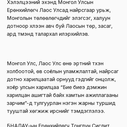
Хэлэлцээний эхэнд Монгол Улсын
Ерөнхийлөгч Лаос Улсад найрсгаар урьж,
Монголын төлөөлөгчдийг элэгсэг, халуун
дотноор хүлээн авч буй Лаосын төр, засаг,
ард түмэнд талархал илэрхийлэв.
Монгол Улс, Лаос Улс өнө эртний түүхэн
холбоотой, өв соёлын уламжлалтай, найрсаг
дотно харилцаатай орнууд гэдгийг онцолж,
хоёр улсын харилцаа “Бие биеэ дэмжин
харилцан ашигтай байх хамтын ажиллагааны
зарчим”-д тулгуурлан нэгэн жарны туршид
тууштай хөгжиж ирснийг тэмдэглэлээ.
БНАЛАУ-ын Ерөнхийлөгч Тонглун Сисүлит