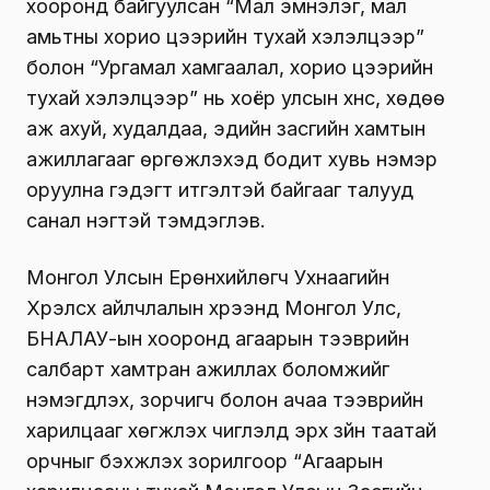
хооронд байгуулсан “Мал эмнэлэг, мал
амьтны хорио цээрийн тухай хэлэлцээр”
болон “Ургамал хамгаалал, хорио цээрийн
тухай хэлэлцээр” нь хоёр улсын хүнс, хөдөө
аж ахуй, худалдаа, эдийн засгийн хамтын
ажиллагааг өргөжүүлэхэд бодит хувь нэмэр
оруулна гэдэгт итгэлтэй байгааг талууд
санал нэгтэй тэмдэглэв.
Монгол Улсын Ерөнхийлөгч Ухнаагийн
Хүрэлсүх айлчлалын хүрээнд Монгол Улс,
БНАЛАУ-ын хооронд агаарын тээврийн
салбарт хамтран ажиллах боломжийг
нэмэгдүүлэх, зорчигч болон ачаа тээврийн
харилцааг хөгжүүлэх чиглэлд эрх зүйн таатай
орчныг бэхжүүлэх зорилгоор “Агаарын