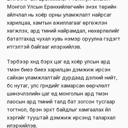
Монгол Улсын Ерөнхийлөгчийн энэхүү төрийн
айлчлал нь хоёр орны уламжлалт найрсаг
харилцаа, хамтын ажиллагааг өргөжүүлэн
хөгжүүлэх, ард түмний найрамдал, нөхөрлөлийг
бататгахад чухал хувь нэмэр оруулна гэдэгт
итгэлтэй байгааг илэрхийлэв.
Тэрбээр хүнд бэрх цаг үед хоёр улсын ард
түмэн биеэ биеэ харилцан дэмжиж ирсэн
сайхан уламжлалтайг дурдаад дэлхий нийт,
бүс нутаг, улс гүрнүүдийг хамарсан өөрчлөлт
шинэчлэлийн цаг үед монголын ард түмэн
лаосын ард түмний талд бат зогсон тусгаар
тогтнол, бүрэн эрхт байдлыг хамгаалах үйл
хэргийг тууштай дэмжиж ирсэнд талархал
илэрхийлэв.