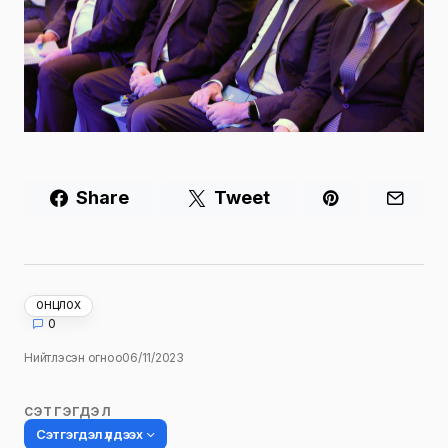
Share
Tweet
ОНЦЛОХ
0
Нийтлэсэн огноо
06/11/2023
СЭТГЭГДЭЛ
Сэтгэгдэл үлдээх