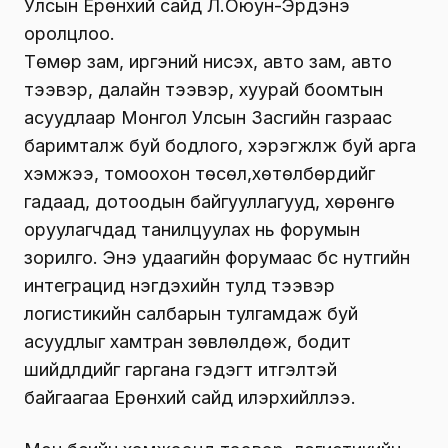
Улсын Ерөнхий сайд Л.Оюун-Эрдэнэ
оролцлоо.
Төмөр зам, иргэний нисэх, авто зам, авто
тээвэр, далайн тээвэр, хуурай боомтын
асуудлаар Монгол Улсын Засгийн газраас
баримталж буй бодлого, хэрэгжүүлж буй арга
хэмжээ, томоохон төсөл,хөтөлбөрүүдийг
гадаад, дотоодын байгууллагууд, хөрөнгө
оруулагчдад танилцуулах нь форумын
зорилго. Энэ удаагийн форумаас бүс нутгийн
интеграцид нэгдэхийн тулд тээвэр
логистикийн салбарын тулгамдаж буй
асуудлыг хамтран зөвлөлдөж, бодит
шийдлүүдийг гаргана гэдэгт итгэлтэй
байгаагаа Ерөнхий сайд илэрхийллээ.