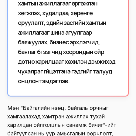
хамтын ажиллагааг өргөжүүлэн
хөгжүүлэх, худалдаа, хөрөнгө
оруулалт, эдийн засгийн хамтын
ажиллагааг шинэ агуулгаар
баяжуулах, бизнес эрхлэгчид,
баялаг бүтээгчид хоорондын ойр
дотно харилцааг хөхиүлэн дэмжихэд
чухал үүрэг гүйцэтгэнэ гэдгийг талууд
онцлон тэмдэглэв.
Мөн “Байгалийн нөөц, байгаль орчныг
хамгаалахад хамтран ажиллах тухай
харилцан ойлголцлын санамж бичиг”-ийг
байгуулсан нь уур амьсгалын өөрчлөлт,