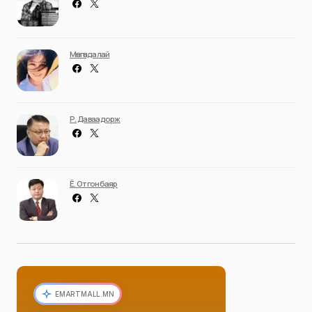
Мөнгөндалай
Р. Даваадорж
Ё. Отгонбаяр
EMARTMALL.MN