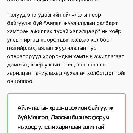
Талууд энэ удаагийн айлчлалын үеэр
байгуулж буй “Аялал жуулчлалын салбарт
хамтран ажиллах тухай хэлэлцээр” нь хоёр
улсын иргэд хоорондын хэлхээ холбоог
гүнзгийрүүлэх, аялал жуулчлалын тур
операторууд хоорондын хамтын ажиллагааг
дэмжих, хоёр улсын соёл, зан заншлыг
харилцан таниулахад чухал ач холбогдолтойг
онцоллоо.
Айлчлалын хүрээнд зохион байгуулж
буй Монгол, Лаосын бизнес форум
нь хоёр улсын харилцан ашигтай