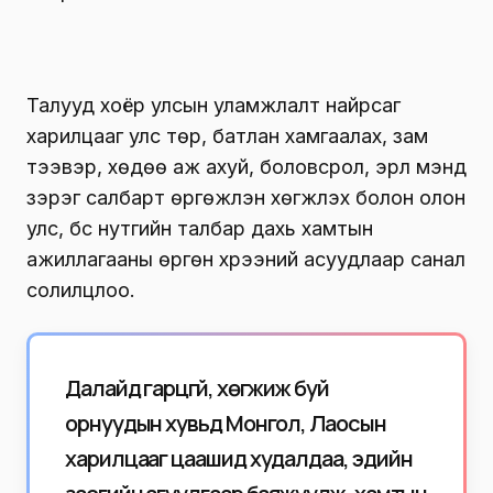
Талууд хоёр улсын уламжлалт найрсаг
харилцааг улс төр, батлан хамгаалах, зам
тээвэр, хөдөө аж ахуй, боловсрол, эрүүл мэнд
зэрэг салбарт өргөжүүлэн хөгжүүлэх болон олон
улс, бүс нутгийн талбар дахь хамтын
ажиллагааны өргөн хүрээний асуудлаар санал
солилцлоо.
Далайд гарцгүй, хөгжиж буй
орнуудын хувьд Монгол, Лаосын
харилцааг цаашид худалдаа, эдийн