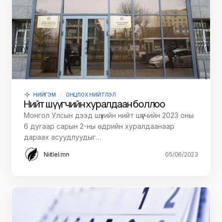
НИЙГЭМ
ОНЦЛОХ НИЙТЛЭЛ
Нийт шүүгчийн хуралдаан боллоо
Монгол Улсын дээд шүүхийн нийт шүүгчийн 2023 оны
6 дугаар сарын 2-ны өдрийн хуралдаанаар
дараах асуудлуудыг…
Niitlel.mn
05/06/2023