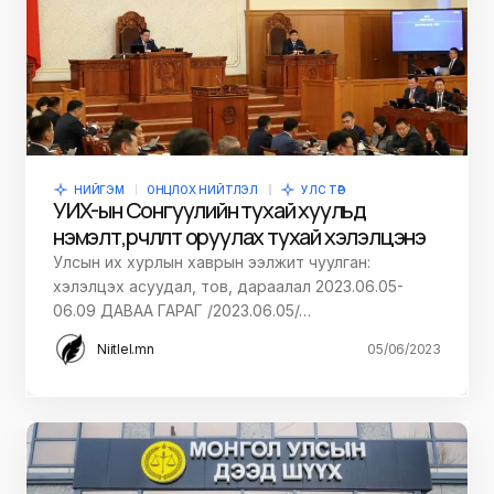
НИЙГЭМ
ОНЦЛОХ НИЙТЛЭЛ
УЛС ТӨР
УИХ-ын Сонгуулийн тухай хуульд
нэмэлт, өөрчлөлт оруулах тухай хэлэлцэнэ
Улсын их хурлын хаврын ээлжит чуулган:
хэлэлцэх асуудал, тов, дараалал 2023.06.05-
06.09 ДАВАА ГАРАГ /2023.06.05/…
Niitlel.mn
05/06/2023