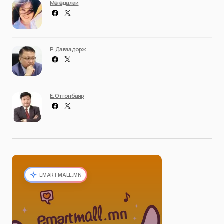
Мөнгөндалай
Р. Даваадорж
Ё. Отгонбаяр
EMARTMALL.MN