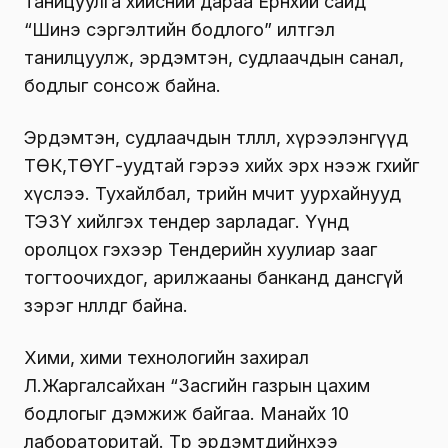
таницуулга хийсний дараа Ерөнхий сайд
“Шинэ сэргэлтийн бодлого” илтгэл
танилцуулж, эрдэмтэн, судлаачдын санал,
бодлыг сонсож байна.
Эрдэмтэн, судлаачдын төлөөлөл, хүрээлэнгүүд
ТӨК,ТӨҮГ-уудтай гэрээ хийх эрх нээж өгөхийг
хүслээ. Тухайлбал, төрийн өмчит уурхайнууд
ТЭЗҮ хийлгэх тендер зарладаг. Үүнд
оролцох гэхээр Тендерийн хуулиар зааг
тогтоочихдог, арилжааны банканд дансгүй
зэрэг нөлөөлдөг байна
.
Хими, хими технологийн захирал
Л.Жаргалсайхан “Засгийн газрын цахим
бодлогыг дэмжиж байгаа. Манайх 10
лабораторитай. Төр эрдэмтдийнхээ