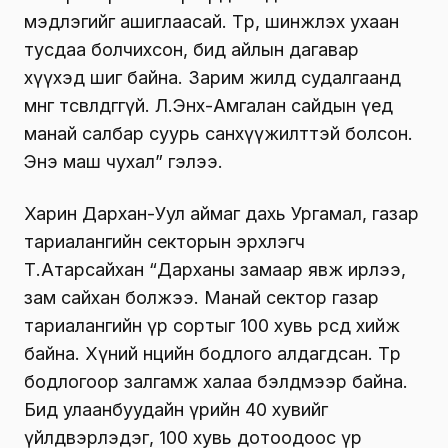
мэдлэгийг ашиглаасай. Төр, шинжлэх ухаан
тусдаа болчихсон, бид айлын дагавар
хүүхэд шиг байна. Зарим жилд судалгаанд
мөнгө төсөвлөдөггүй. Л.Энх-Амгалан сайдын үед
манай салбар суурь санхүүжилттэй болсон.
Энэ маш чухал” гэлээ.
Харин Дархан-Уул аймаг дахь Ургамал, газар
тариалангийн секторын эрхлэгч
Т.Атарсайхан “Дарханы замаар явж ирлээ,
зам сайхан болжээ. Манай сектор газар
тариалангийн үр сортыг 100 хувь өөрсдөө хийж
байна. Хүний нөөцийн бодлого алдагдсан. Төр
бодлогоор залгамж халаа бэлдмээр байна.
Бид улаанбуудайн үрийн 40 хувийг
үйлдвэрлэдэг, 100 хувь дотоодоос үр