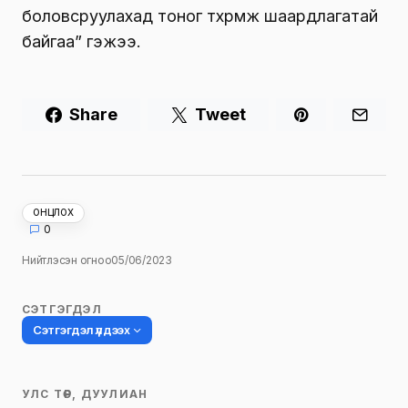
боловсруулахад тоног төхөөрөмж шаардлагатай
байгаа” гэжээ.
Share
Tweet
ОНЦЛОХ
0
Нийтлэсэн огноо
05/06/2023
СЭТГЭГДЭЛ
Сэтгэгдэл үлдээх
УЛС ТӨР, ДУУЛИАН