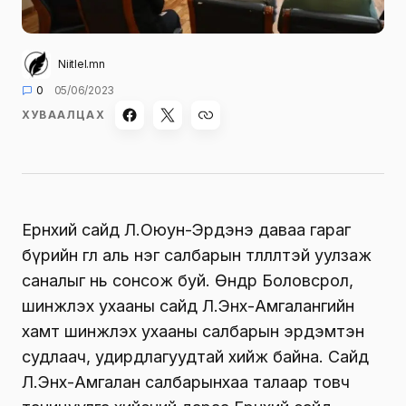
Niitlel.mn
0
05/06/2023
ХУВААЛЦАХ
Ерөнхий сайд Л.Оюун-Эрдэнэ даваа гараг
бүрийн өглөө аль нэг салбарын төлөөлөлтэй уулзаж
саналыг нь сонсож буй. Өнөөдөр Боловсрол,
шинжлэх ухааны сайд Л.Энх-Амгалангийн
хамт шинжлэх ухааны салбарын эрдэмтэн
судлаач, удирдлагуудтай хийж байна. Сайд
Л.Энх-Амгалан салбарынхаа талаар товч