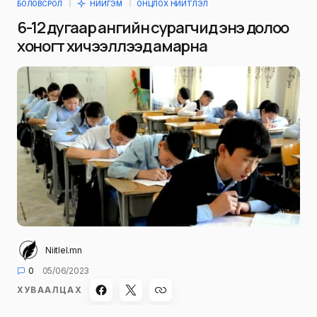
БОЛОВСРОЛ
НИЙГЭМ
ОНЦЛОХ НИЙТЛЭЛ
6-12 дугаар ангийн сурагчид энэ долоо
хоногт хичээллээд амарна
Niitlel.mn
0
05/06/2023
ХУВААЛЦАХ