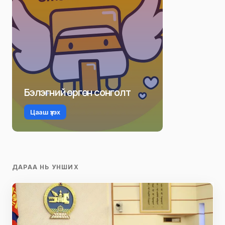
Бэлэгний өргөн сонголт
Цааш үзэх
ДАРАА НЬ УНШИХ