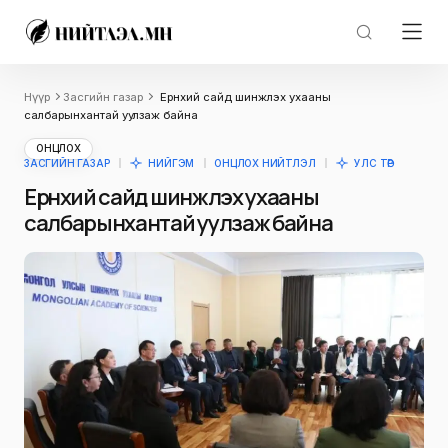
Нүүр
Засгийн газар
Ерөнхий сайд шинжлэх ухааны
салбарынхантай уулзаж байна
ОНЦЛОХ
ЗАСГИЙН ГАЗАР
НИЙГЭМ
ОНЦЛОХ НИЙТЛЭЛ
УЛС ТӨР
Ерөнхий сайд шинжлэх ухааны
салбарынхантай уулзаж байна