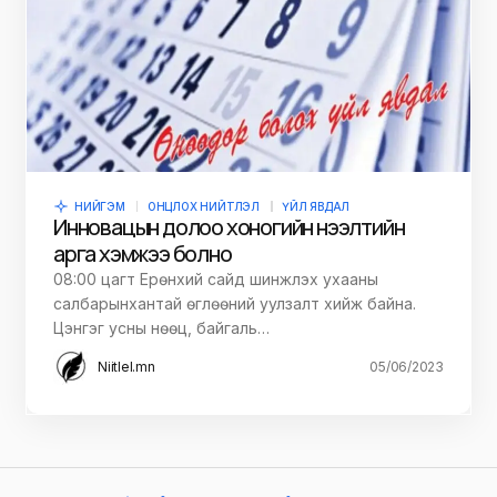
НИЙГЭМ
ОНЦЛОХ НИЙТЛЭЛ
ҮЙЛ ЯВДАЛ
Инновацын долоо хоногийн нээлтийн
арга хэмжээ болно
08:00 цагт Ерөнхий сайд шинжлэх ухааны
салбарынхантай өглөөний уулзалт хийж байна.
Цэнгэг усны нөөц, байгаль…
Niitlel.mn
05/06/2023