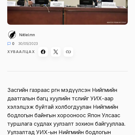
Niitlel.mn
0
30/05/2023
ХУВААЛЦАХ
Засгийн газраас өргөн мэдүүлсэн Нийгмийн
даатгалын багц хуулийн төслийг УИХ-аар
хэлэлцэж буйтай холбогдуулан Нийгмийн
бодлогын байнгын хорооноос Япон Улсаас
туршлага судлах уулзалт зохион байгууллаа.
Уулзалтад УИХ-ын Нийгмийн бодлогын