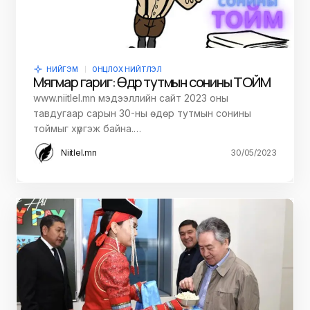
НИЙГЭМ
ОНЦЛОХ НИЙТЛЭЛ
Мягмар гариг: Өдөр тутмын сонины ТОЙМ
www.niitlel.mn мэдээллийн сайт 2023 оны
тавдугаар сарын 30-ны өдөр тутмын сонины
тоймыг хүргэж байна.…
Niitlel.mn
30/05/2023