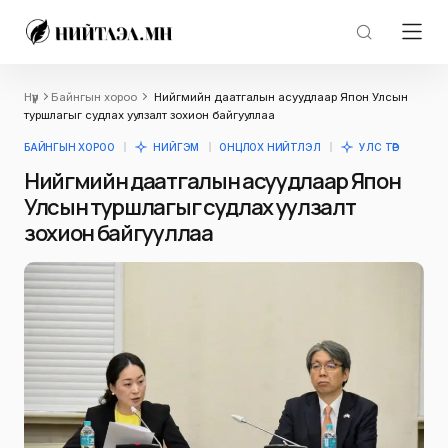
Нүүр
Байнгын хороо
Нийгмийн даатгалын асуудлаар Япон Улсын
туршлагыг судлах уулзалт зохион байгууллаа
БАЙНГЫН ХОРОО
НИЙГЭМ
ОНЦЛОХ НИЙТЛЭЛ
УЛС ТӨР
Нийгмийн даатгалын асуудлаар Япон
Улсын туршлагыг судлах уулзалт
зохион байгууллаа