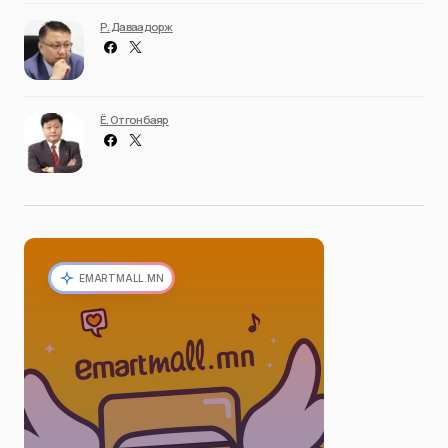
Р. Даваадорж
Ё. Отгонбаяр
EMARTMALL.MN