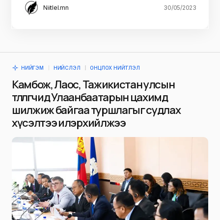
Niitlel.mn
30/05/2023
НИЙГЭМ
НИЙСЛЭЛ
ОНЦЛОХ НИЙТЛЭЛ
Камбож, Лаос, Тажикистан улсын
төлөөлөгчид Улаанбаатарын цахимд
шилжиж байгаа туршлагыг судлах
хүсэлтээ илэрхийлжээ