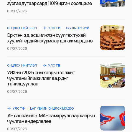
зургаадугаар сард 11019 иргэн оролцжээ
Name
*
08/07/2026
ОНЦЛОХ НИЙТЛЭЛ
УЛС ТӨР
ХУУЛЬ ЭРХ ЗҮЙ
E-mail
*
Эрхтэн, эд, эс шилжүүлэн суулгах тухай
хуулийг ердийн журмаар дагаж мөрдөнө
07/07/2026
Сэтгэгдэл
*
ОНЦЛОХ НИЙТЛЭЛ
УЛС ТӨР
УИХ-ын 2026 оны хаврын ээлжит
чуулганы үйл ажиллагаа, үр дүнг
танилцууллаа
06/07/2026
Save my name and e-mail in this browser for the next
time I comment.
УЛС ТӨР
ЦАГ ҮЕИЙН ОНЦЛОХ МЭДЭЭ
Илгээх
АН санаачилж, МАН замхруулсаар хаврын
чуулган өндөрлөлөө
03/07/2026