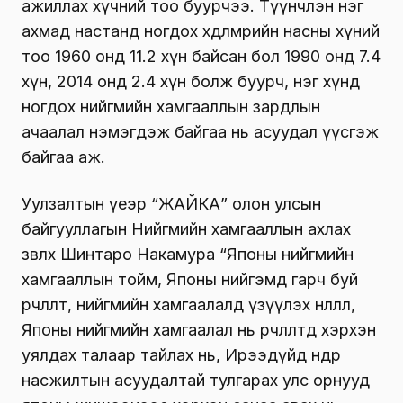
ажиллах хүчний тоо буурчээ. Түүнчлэн нэг
ахмад настанд ногдох хөдөлмөрийн насны хүний
тоо 1960 онд 11.2 хүн байсан бол 1990 онд 7.4
хүн, 2014 онд 2.4 хүн болж буурч, нэг хүнд
ногдох нийгмийн хамгааллын зардлын
ачаалал нэмэгдэж байгаа нь асуудал үүсгэж
байгаа аж.
Уулзалтын үеэр “ЖАЙКА” олон улсын
байгууллагын Нийгмийн хамгааллын ахлах
зөвлөх Шинтаро Накамура “Японы нийгмийн
хамгааллын тойм, Японы нийгэмд гарч буй
өөрчлөлт, нийгмийн хамгаалалд үзүүлэх нөлөөлөл,
Японы нийгмийн хамгаалал нь өөрчлөлтөд хэрхэн
уялдах талаар тайлах нь, Ирээдүйд өндөр
насжилтын асуудалтай тулгарах улс орнууд