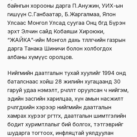
байнгын хорооны дарга П.Анужин, УИХ-ын
гишүүн С.Ганбаатар, Б.Жаргалмаа, Япон
Улсаас Монгол Улсад суугаа Онц бөгөөд Бүрэн
эрхт Элчин сайд Кобаяши Хироюки,
“ЖАЙКА”-ийн Монгол дахь төлөөлөгчийн газрын
дарга Танака Шиничи болон холбогдох
албаны хүмүүс оролцов.
Нийгмийн даатгалын тухай хуулийг 1994 онд
баталснаас хойш 28 жилийн хугацаанд 30
гаруй удаа нэмэлт, өөрчлөлт оруулсан ч нийгэм,
эдийн засгийн харилцаа, хүн амын насжилт
өөрчлөгдөхийн хэрээр нийгмийн даатгалын
хамрах хүрээг өргөтгөх, даатгалын шимтгэлийн
бодит хуримтлалыг бий болгох, тэтгэврийг
шударга тогтоох, инфляцтай уялдуулан