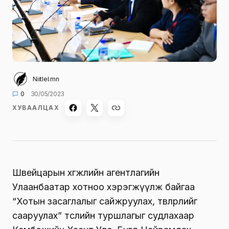
Niitlel.mn
0
30/05/2023
ХУВААЛЦАХ
Швейцарын хөгжлийн агентлагийн
Улаанбаатар хотноо хэрэгжүүлж байгаа
“Хотын засаглалыг сайжруулах, төвлөрлийг
сааруулах” төслийн туршлагыг судлахаар