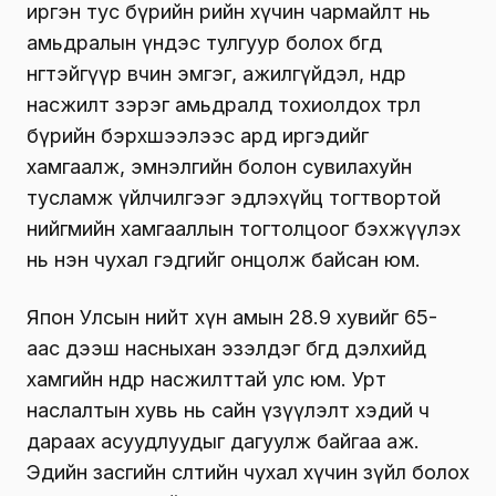
иргэн тус бүрийн өөрийн хүчин чармайлт нь
амьдралын үндэс тулгуур болох бөгөөд
нөгөөтэйгүүр өвчин эмгэг, ажилгүйдэл, өндөр
насжилт зэрэг амьдралд тохиолдох төрөл
бүрийн бэрхшээлээс ард иргэдийг
хамгаалж, эмнэлгийн болон сувилахуйн
тусламж үйлчилгээг эдлэхүйц тогтвортой
нийгмийн хамгааллын тогтолцоог бэхжүүлэх
нь нэн чухал гэдгийг онцолж байсан юм.
Япон Улсын нийт хүн амын 28.9 хувийг 65-
аас дээш насныхан эзэлдэг бөгөөд дэлхийд
хамгийн өндөр насжилттай улс юм. Урт
наслалтын хувь нь сайн үзүүлэлт хэдий ч
дараах асуудлуудыг дагуулж байгаа аж.
Эдийн засгийн өсөлтийн чухал хүчин зүйл болох