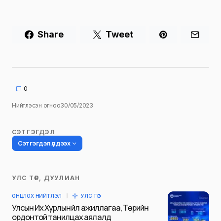
Share
Tweet
0
Нийтлэсэн огноо
30/05/2023
СЭТГЭГДЭЛ
Сэтгэгдэл үлдээх
УЛС ТӨР, ДУУЛИАН
Таны имэйл хаягийг нийтлэхгүй.
ОНЦЛОХ НИЙТЛЭЛ
УЛС ТӨР
Шаардлагатай талбаруудыг
*
гэж
Улсын Их Хурлын үйл ажиллагаа, Төрийн
тэмдэглэсэн
ордонтой танилцах аялалд