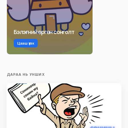
Бэлэгний өргөн сонголт
Цааш үзэх
ДАРАА НЬ УНШИХ