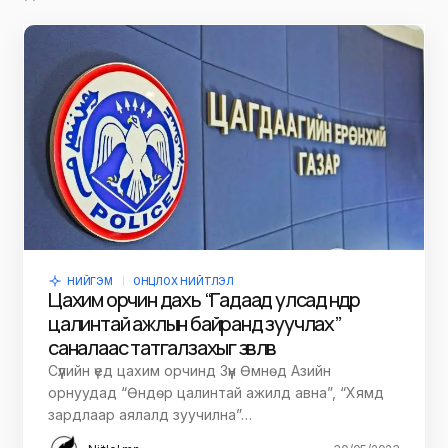
НИЙГЭМ
ОНЦЛОХ НИЙТЛЭЛ
Цахим орчин дахь “Гадаад улсад өндөр
цалинтай ажлын байранд зуучлах”
саналаас татгалзахыг зөвлөв
Сүүлийн үед цахим орчинд Зүүн Өмнөд Азийн
орнуудад “Өндөр цалинтай ажилд авна”, “Хямд
зардлаар аялалд зуучилна”…