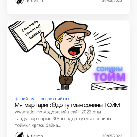
Niitlel.mn
30/05/2023
НИЙГЭМ
ОНЦЛОХ НИЙТЛЭЛ
Мягмар гариг: Өдөр тутмын сонины ТОЙМ
www.niitlel.mn мэдээллийн сайт 2023 оны
тавдугаар сарын 30-ны өдөр тутмын сонины
тоймыг хүргэж байна.…
Niitlel.mn
30/05/2023