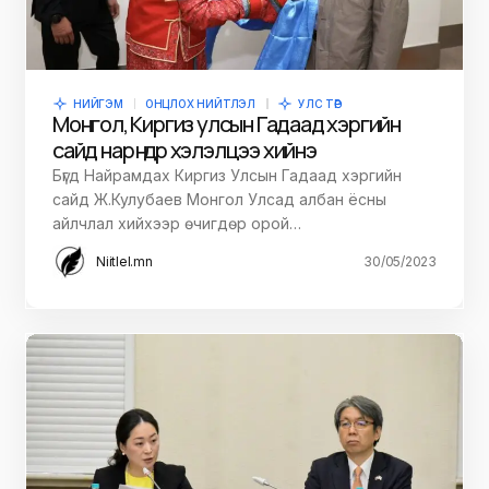
НИЙГЭМ
ОНЦЛОХ НИЙТЛЭЛ
УЛС ТӨР
Монгол, Киргиз улсын Гадаад хэргийн
сайд нар өнөөдөр хэлэлцээ хийнэ
Бүгд Найрамдах Киргиз Улсын Гадаад хэргийн
сайд Ж.Кулубаев Монгол Улсад албан ёсны
айлчлал хийхээр өчигдөр орой…
Niitlel.mn
30/05/2023