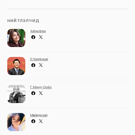
НИЙТЛЭЛЧИД
Adiya Idea
D. Sainbayar
Г. Мэнд-Ооёо
Мөнгөндалай