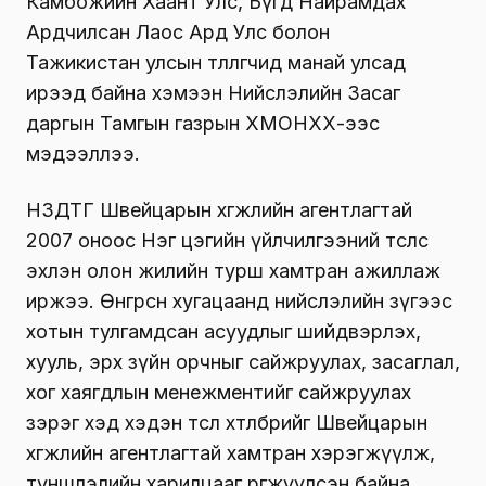
Камбожийн Хаант Улс, Бүгд Найрамдах
Ардчилсан Лаос Ард Улс болон
Тажикистан улсын төлөөлөгчид манай улсад
ирээд байна хэмээн Нийслэлийн Засаг
даргын Тамгын газрын ХМОНХХ-ээс
мэдээллээ.
НЗДТГ Швейцарын хөгжлийн агентлагтай
2007 оноос Нэг цэгийн үйлчилгээний төслөөс
эхлэн олон жилийн турш хамтран ажиллаж
иржээ. Өнгөрсөн хугацаанд нийслэлийн зүгээс
хотын тулгамдсан асуудлыг шийдвэрлэх,
хууль, эрх зүйн орчныг сайжруулах, засаглал,
хог хаягдлын менежментийг сайжруулах
зэрэг хэд хэдэн төсөл хөтөлбөрийг Швейцарын
хөгжлийн агентлагтай хамтран хэрэгжүүлж,
түншлэлийн харилцааг өргөжүүлсэн байна.