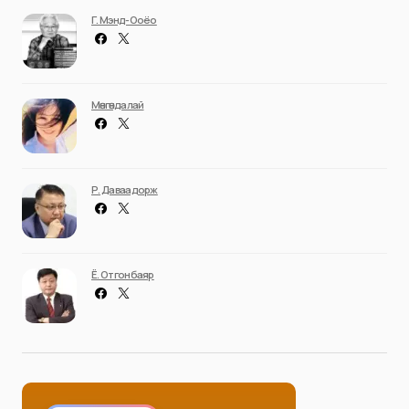
Г. Мэнд-Ооёо
Мөнгөндалай
Р. Даваадорж
Ё. Отгонбаяр