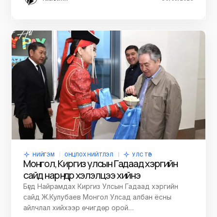
НИЙГЭМ
ОНЦЛОХ НИЙТЛЭЛ
УЛС ТӨР
Монгол, Киргиз улсын Гадаад хэргийн
сайд нар өнөөдөр хэлэлцээ хийнэ
Бүгд Найрамдах Киргиз Улсын Гадаад хэргийн
сайд Ж.Кулубаев Монгол Улсад албан ёсны
айлчлал хийхээр өчигдөр орой…