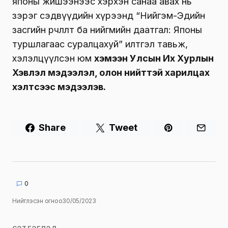
японы жишээнээс хэрхэн санаа авах нь
зэрэг сэдвүүдийн хүрээнд “Нийгэм-Эдийн
засгийн өөрчлөлт ба нийгмийн даатгал: Японы
туршлагаас суралцахуй” илтгэл тавьж,
хэлэлцүүлсэн юм
хэмээн Улсын Их Хурлын
Хэвлэл мэдээлэл, олон нийттэй харилцах
хэлтсээс мэдээлэв.
Share
Tweet
0
Нийтлэсэн огноо
30/05/2023