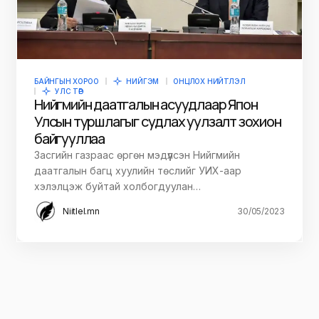
БАЙНГЫН ХОРОО
НИЙГЭМ
ОНЦЛОХ НИЙТЛЭЛ
УЛС ТӨР
Нийгмийн даатгалын асуудлаар Япон
Улсын туршлагыг судлах уулзалт зохион
байгууллаа
Засгийн газраас өргөн мэдүүлсэн Нийгмийн
даатгалын багц хуулийн төслийг УИХ-аар
хэлэлцэж буйтай холбогдуулан…
Niitlel.mn
30/05/2023