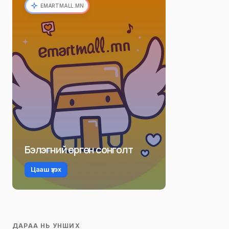
EMARTMALL.MN
Бэлэгний өргөн сонголт
Цааш үзэх
ДАРАА НЬ УНШИХ