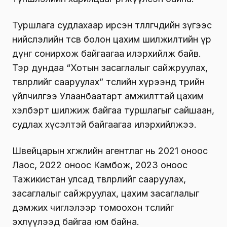
Туршлага судлахаар ирсэн төлөөлөгчдийн зүгээс
нийслэлийн төсөв болон цахим шилжилтийн үр
дүнг сонирхож байгаагаа илэрхийлж байв.
Тэр дундаа “Хотын засаглалыг сайжруулах,
төвлөрлийг сааруулах” төслийн хүрээнд төрийн
үйлчилгээ Улаанбаатарт амжилттай цахим
хэлбэрт шилжиж байгаа туршлагыг сайшаан,
судлах хүсэлтэй байгаагаа илэрхийлжээ.
Швейцарын хөгжлийн агентлаг нь 2021 оноос
Лаос, 2022 оноос Камбож, 2023 оноос
Тажикистан улсад төвлөрлийг сааруулах,
засаглалыг сайжруулах, цахим засаглалыг
дэмжих чиглэлээр томоохон төслийг
эхлүүлээд байгаа юм байна.