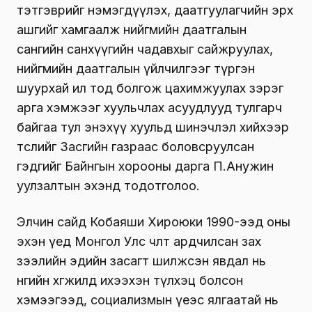
тэтгэврийг нэмэгдүүлэх, даатгуулагчийн эрх
ашгийг хамгаалж нийгмийн даатгалын
сангийн санхүүгийн чадавхыг сайжруулах,
нийгмийн даатгалын үйлчилгээг түргэн
шуурхай ил тод болгож цахимжуулах зэрэг
арга хэмжээг хуульчлах асуудлууд тулгарч
байгаа тул энэхүү хуульд шинэчлэл хийхээр
төслийг Засгийн газраас боловсруулсан
гэдгийг Байнгын хорооны дарга П.Анужин
уулзалтын эхэнд тодотголоо.
Элчин сайд Кобаяши Хироюки 1990-ээд оны
эхэн үед Монгол Улс чөлөөт ардчилсан зах
зээлийн эдийн засагт шилжсэн явдал нь
өнөөгийн хөгжилд ихээхэн түлхэц болсон
хэмээгээд, социализмын үеэс ялгаатай нь