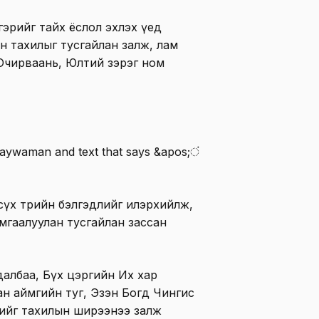
эрийг тайх ёслол эхлэх үед
ан тахилыг тусгайлан залж, лам
Очирваань, Юлтий зэрэг ном
элсүх төрийн бэлгэдлийг илэрхийлж,
мгаалуулан тусгайлан зассан
далбаа, Бүх цэргийн Их хар
ан аймгийн туг, Эзэн Богд Чингис
энийг тахилын ширээнээ залж