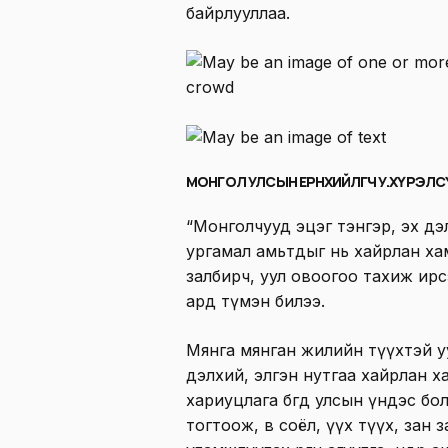
байрлууллаа.
МОНГОЛ УЛСЫН ЕРӨНХИЙЛӨГЧ У.ХҮРЭЛ
“Монголчууд эцэг тэнгэр, эх дэ
ургамал амьтдыг нь хайрлан ха
залбирч, уул овоогоо тахиж ир
ард түмэн билээ.
Мянга мянган жилийн түүхтэй уу
дэлхий, элгэн нутгаа хайрлан ха
хариуцлага бөгөөд улсын үндэс б
тогтоож, өв соёл, үүх түүх, зан