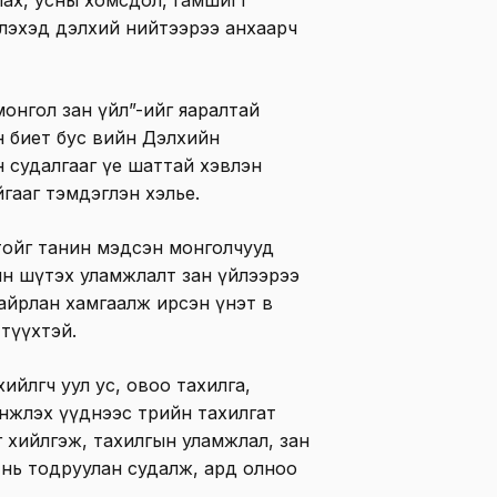
лэхэд дэлхий нийтээрээ анхаарч
онгол зан үйл”-ийг яаралтай
 биет бус өвийн Дэлхийн
н судалгааг үе шаттай хэвлэн
гааг тэмдэглэн хэлье.
тойг танин мэдсэн монголчууд
хин шүтэх уламжлалт зан үйлээрээ
айрлан хамгаалж ирсэн үнэт өв
 түүхтэй.
йлөгч уул ус, овоо тахилга,
нжлэх үүднээс төрийн тахилгат
 хийлгэж, тахилгын уламжлал, зан
г нь тодруулан судалж, ард олноо