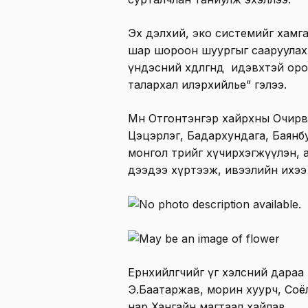
Эх дэлхий, эко системийг хамга
шар шороон шуургыг сааруулах
үндэсний хөдөлгөөнд идэвхтэй о
талархал илэрхийлье” гэлээ.
Мөн Отгонтэнгэр хайрхны Очирва
Цэцэрлэг, Бадархундага, Баянбул
монгол төрийг хүчирхэгжүүлэн,
дээдээ хүртээж, ивээлийн ихээ
Ерөнхийлөгчийг үг хэлсний дараа
Э.Баатаржав, морин хуурч, Соё
нар Хангайн магтаал хайлав.