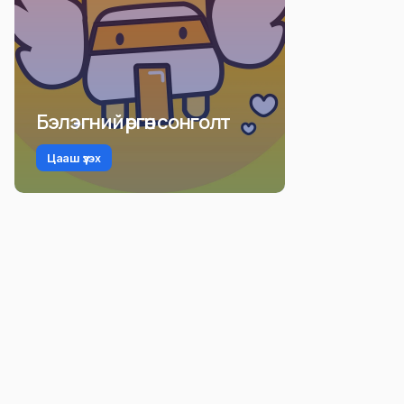
Бэлэгний өргөн сонголт
Цааш үзэх