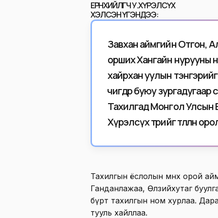
ЕРӨНХИЙЛӨГЧ У.ХҮРЭЛСҮХ
ХЭЛСЭН ҮГЭНДЭЭ:
Завхан аймгийн Отгон, А
орших Хангайн нурууны 
хайрхан уулын тэнгэрийг 
өчигдөр буюу зургадугаар с
Тахилгад Монгол Улсын Е
Хүрэлсүх төрийг төлөөлөн ор
Тахилгын ёслолын өмнөх орой ай
Ганданлажаа, Өлзийхутаг буулг
бүрт тахилгын ном хурлаа. Дараа
тууль хайллаа.