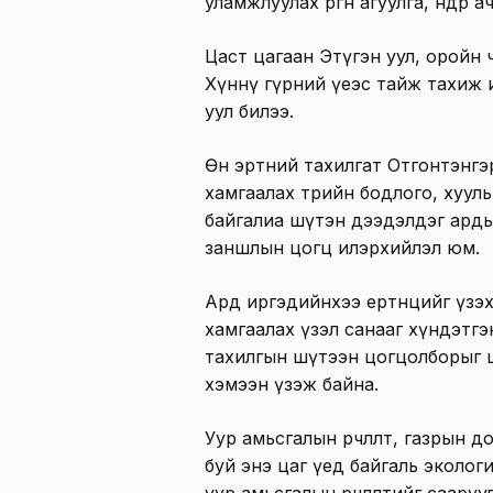
уламжлуулах өргөн агуулга, өндөр
Цаст цагаан Этүгэн уул, оройн 
Хүннү гүрний үеэс тайж тахиж
уул билээ.
Өнө эртний тахилгат Отгонтэнгэ
хамгаалах төрийн бодлого, хууль
байгалиа шүтэн дээдэлдэг арды
заншлын цогц илэрхийлэл юм.
Ард иргэдийнхээ ертөнцийг үзэх
хамгаалах үзэл санааг хүндэтг
тахилгын шүтээн цогцолборыг ш
хэмээн үзэж байна.
Уур амьсгалын өөрчлөлт, газрын 
буй энэ цаг үед байгаль эколог
уур амьсгалын өөрчлөлтийг саару