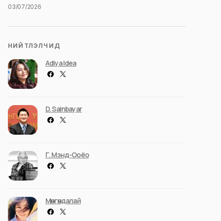
03/07/2026
НИЙТЛЭЛЧИД
Adiya Idea
D. Sainbayar
Г. Мэнд-Ооёо
Мөнгөндалай