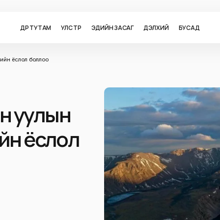
ӨДӨР ТУТАМ
УЛС ТӨР
ЭДИЙН ЗАСАГ
ДЭЛХИЙ
БУСАД
рийн ёслол боллоо
н уулын
ийн ёслол