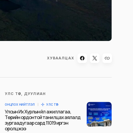
ХУВААЛЦАХ
УЛС ТӨР, ДУУЛИАН
ОНЦЛОХ НИЙТЛЭЛ
УЛС ТӨР
Улсын Их Хурлын үйл ажиллагаа,
Төрийн ордонтой танилцах аялалд
зургаадугаар сард 11019 иргэн
оролцжээ