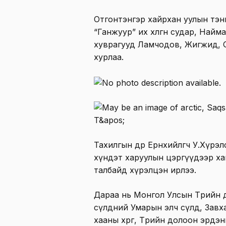
Отгонтэнгэр хайрхан уулын тэнг
“Ганжуур” их хөлгөн судар, Найм
хуврагууд Ламчодов, Жигжид, 
хурлаа.
Тахилгын өдөр Ерөнхийлөгч У.Хүр
хүндэт харуулын цэргүүдээр ха
талбайд хүрэлцэн ирлээ.
Дараа нь Монгол Улсын Төрийн 
сүлдний Умарын элч сүлд, Завх
хааны хөрөг, Төрийн долоон эрд