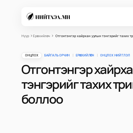
Нүүр
Ерөнхийлөгч
Отгонтэнгэр хайрхан уулын тэнгэрийг тахих тө
ОНЦЛОХ
БАЙГАЛЬ ОРЧИН
ЕРӨНХИЙЛӨГЧ
ОНЦЛОХ НИЙТЛЭЛ
Отгонтэнгэр хайрха
тэнгэрийг тахих төр
боллоо