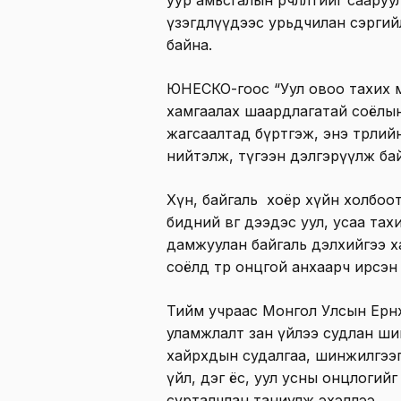
үзэгдлүүдээс урьдчилан сэргий
байна.
ЮНЕСКО-гоос “Уул овоо тахих м
хамгаалах шаардлагатай соёлын
жагсаалтад бүртгэж, энэ төрлий
нийтэлж, түгээн дэлгэрүүлж бай
Хүн, байгаль хоёр хүйн холбоо
бидний өвөг дээдэс уул, усаа та
дамжуулан байгаль дэлхийгээ х
соёлд төр онцгой анхаарч ирсэн
Тийм учраас Монгол Улсын Ерөнхи
уламжлалт зан үйлээ судлан ши
хайрхдын судалгаа, шинжилгээг
үйл, дэг ёс, уул усны онцлогий
сурталчлан таниулж эхэллээ.