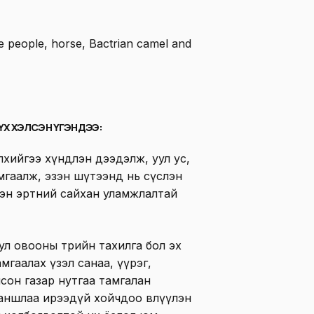
СҮХ ХЭЛСЭН ҮГЭНДЭЭ
:
лхийгээ хүндлэн дээдэлж, уул ус,
мгаалж, эзэн шүтээнд нь сүслэн
сэн эртний сайхан уламжлалтай
л овооны төрийн тахилга бол эх
мгаалах үзэл санаа, үүрэг,
олсон газар нутгаа тамгалан
 заншлаа ирээдүй хойчдоо өвлүүлэн