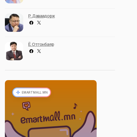
Р. Даваадорж
Ё. Отгонбаяр
EMARTMALL.MN