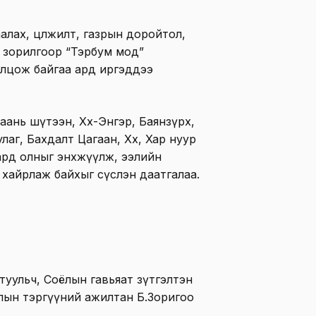
алах, цөлжилт, газрын доройтол,
 зорилгоор “Тэрбум мод”
ролцож байгаа ард иргэддээ
ань шүтээн, Хөх-Энгэр, Баянзүрх,
аг, Бахдалт Цагаан, Хөх, Хар нуур
 ард олныг энхжүүлж, ээлийн
 хайрлаж байхыг сүслэн даатгалаа.
 туульч, Соёлын гавьяат зүтгэлтэн
лын тэргүүний ажилтан Б.Зоригоо