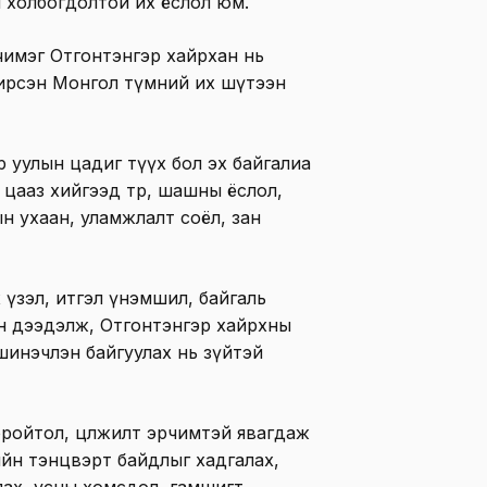
 ач холбогдолтой их ёслол юм.
чимэг Отгонтэнгэр хайрхан нь
 ирсэн Монгол түмний их шүтээн
р уулын цадиг түүх бол эх байгалиа
 цааз хийгээд төр, шашны ёслол,
н ухаан, уламжлалт соёл, зан
 үзэл, итгэл үнэмшил, байгаль
эн дээдэлж, Отгонтэнгэр хайрхны
инэчлэн байгуулах нь зүйтэй
доройтол, цөлжилт эрчимтэй явагдаж
ийн тэнцвэрт байдлыг хадгалах,
улах, усны хомсдол, гамшигт