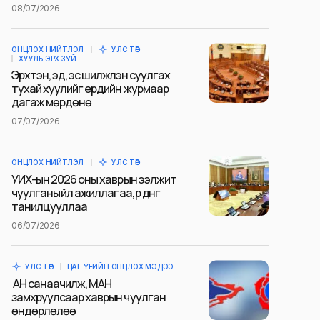
08/07/2026
ОНЦЛОХ НИЙТЛЭЛ
УЛС ТӨР
ХУУЛЬ ЭРХ ЗҮЙ
Эрхтэн, эд, эс шилжүүлэн суулгах
тухай хуулийг ердийн журмаар
дагаж мөрдөнө
07/07/2026
ОНЦЛОХ НИЙТЛЭЛ
УЛС ТӨР
УИХ-ын 2026 оны хаврын ээлжит
чуулганы үйл ажиллагаа, үр дүнг
танилцууллаа
06/07/2026
УЛС ТӨР
ЦАГ ҮЕИЙН ОНЦЛОХ МЭДЭЭ
АН санаачилж, МАН
замхруулсаар хаврын чуулган
өндөрлөлөө