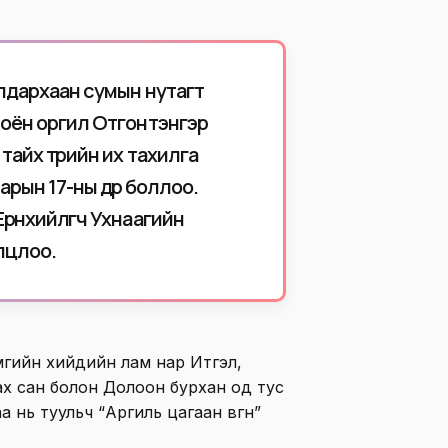
лдархаан сумын нутагт
ноён оргил Отгонтэнгэр
тайх төрийн их тахилга
арын 17-ны өдөр боллоо.
рөнхийлөгч Ухнаагийн
олцлоо.
мгийн хийдийн лам нар Итгэл,
ах сан болон Долоон бурхан од тус
 нь туульч “Аргиль цагаан өвгөн”