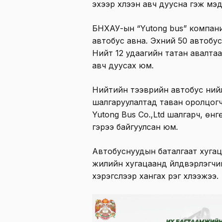
эхээр хүлээн авч дуусна гэж мэ
БНХАУ-ын “Yutong bus” компан
автобус авна. Эхний 50 автобус
Нийт 12 удаагийн татан авалтаа
авч дуусах юм.
Нийтийн тээврийн автобус нийл
шалгаруулалтад таван оролцогч 
Yutong Bus Co.,Ltd шалгарч, өн
гэрээ байгуулсан юм.
Автобуснуудын баталгаат хугац
жилийн хугацаанд үйлдвэрлэгчий
хэрэгслээр хангах үүрэг хүлээжээ.