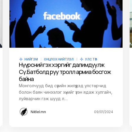
НИЙГЭМ
ОНЦЛОХ НИЙТЛЭЛ
УЛС ТӨР
Нүүрсний гэх хэргийг далимдуулж
Сү.Батболд руу тролл армиа босгож
байна
Монголчууд бид сүүлийн жилүүдэд улстөрчид
болон баян чинээлэг хүнийг үзэн ядаж хулгайч,
луйварчин гэж шууд л…
Niitlel.mn
09/01/2024