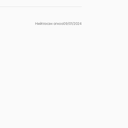
Нийтлэсэн огноо
09/01/2024
ж
E-mail
*