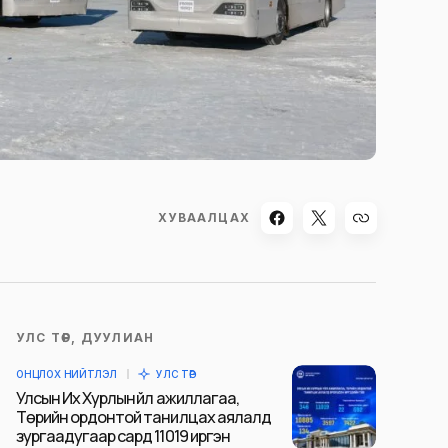
ХУВААЛЦАХ
УЛС ТӨР, ДУУЛИАН
ОНЦЛОХ НИЙТЛЭЛ
УЛС ТӨР
Улсын Их Хурлын үйл ажиллагаа,
Төрийн ордонтой танилцах аялалд
зургаадугаар сард 11019 иргэн