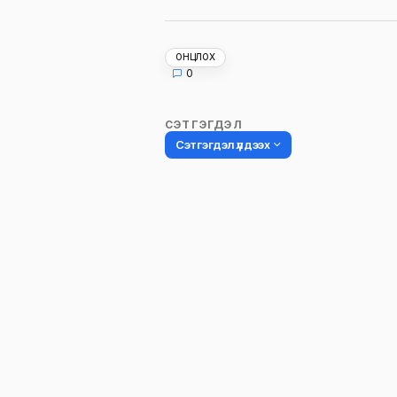
ОНЦЛОХ
0
СЭТГЭГДЭЛ
Сэтгэгдэл үлдээх
Таны имэйл хаягийг нийтлэхгүй.
Шаардлагатай талбаруудыг
*
гэ
тэмдэглэсэн
Name
*
Сэтгэгдэл
*