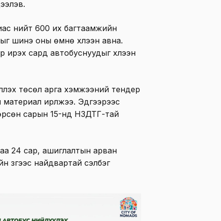
дээлэв.
иас нийт 600 их багтаамжийн
ыг шинэ оны өмнө хүлээн авна.
р ирэх сард автобуснуудыг хүлээн
үүлэх төсөл арга хэмжээний тендер
материал ирүүлжээ. Эдгээрээс
гөрсөн сарын 15-нд НЗДТГ-тай
аа 24 сар, ашиглалтын арван
н зүгээс найдвартай сэлбэг