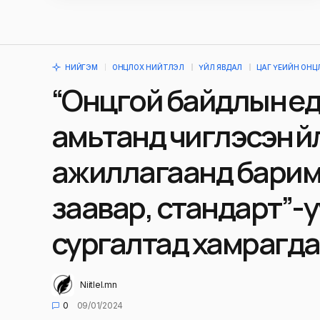
НИЙГЭМ
ОНЦЛОХ НИЙТЛЭЛ
ҮЙЛ ЯВДАЛ
ЦАГ ҮЕИЙН ОНЦ
“Онцгой байдлын үед
амьтанд чиглэсэн үй
ажиллагаанд барим
заавар, стандарт”-
сургалтад хамрагд
Niitlel.mn
0
09/01/2024