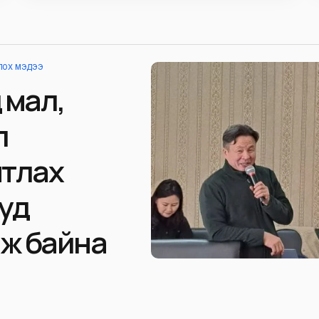
ЛОХ МЭДЭЭ
 мал,
л
тлах
ууд
аж байна