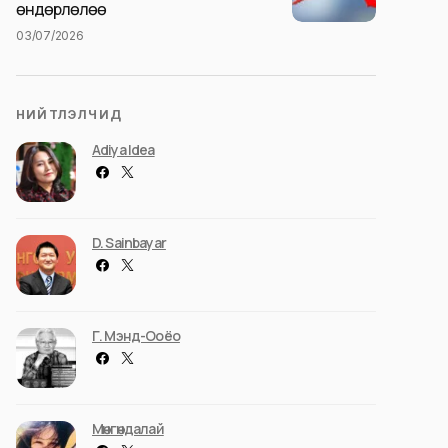
өндөрлөлөө
03/07/2026
НИЙТЛЭЛЧИД
Adiya Idea
D. Sainbayar
Г. Мэнд-Ооёо
Мөнгөндалай