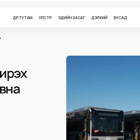
ӨДӨР ТУТАМ
УЛС ТӨР
ЭДИЙН ЗАСАГ
ДЭЛХИЙ
БУСАД
а
 ирэх
авна