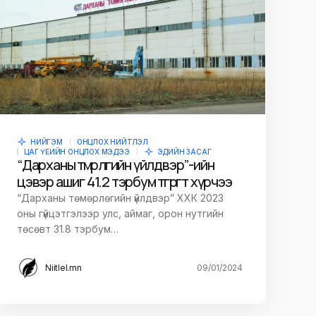
НИЙГЭМ
ОНЦЛОХ НИЙТЛЭЛ
ЦАГ ҮЕИЙН ОНЦЛОХ МЭДЭЭ
ЭДИЙН ЗАСАГ
“Дарханы төмөрлөгийн үйлдвэр”-ийн
цэвэр ашиг 41.2 тэрбум төгрөгт хүрчээ
“Дарханы төмөрлөгийн үйлдвэр” ХХК 2023
оны гүйцэтгэлээр улс, аймаг, орон нутгийн
төсөвт 31.8 тэрбум…
Niitlel.mn
09/01/2024