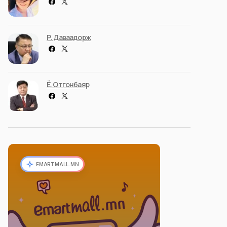
Р. Даваадорж
Ё. Отгонбаяр
EMARTMALL.MN