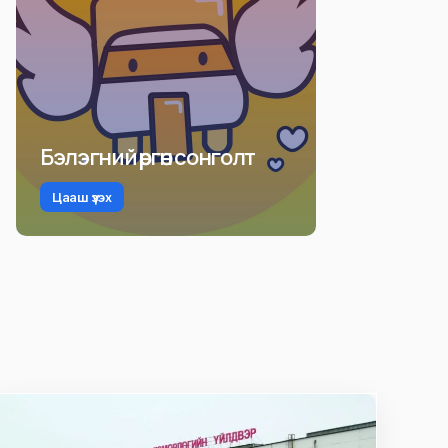
Бэлэгний өргөн сонголт
Цааш үзэх