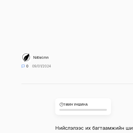
Niitlel.mn
0
09/01/2024
1 МИН УНШИНА
Нийслэлээс их багтаамжийн ши