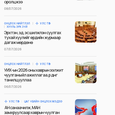
оролцжээ
08/07/2026
ОНЦЛОХ НИЙТЛЭЛ
УЛС ТӨР
ХУУЛЬ ЭРХ ЗҮЙ
Эрхтэн, эд, эс шилжүүлэн суулгах
тухай хуулийг ердийн журмаар
дагаж мөрдөнө
07/07/2026
ОНЦЛОХ НИЙТЛЭЛ
УЛС ТӨР
УИХ-ын 2026 оны хаврын ээлжит
чуулганы үйл ажиллагаа, үр дүнг
танилцууллаа
06/07/2026
УЛС ТӨР
ЦАГ ҮЕИЙН ОНЦЛОХ МЭДЭЭ
АН санаачилж, МАН
замхруулсаар хаврын чуулган