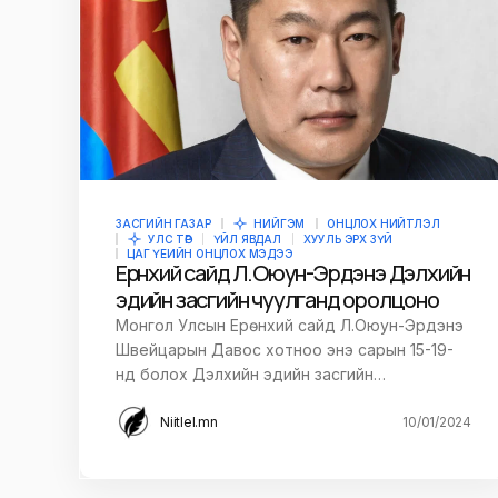
ЗАСГИЙН ГАЗАР
НИЙГЭМ
ОНЦЛОХ НИЙТЛЭЛ
УЛС ТӨР
ҮЙЛ ЯВДАЛ
ХУУЛЬ ЭРХ ЗҮЙ
ЦАГ ҮЕИЙН ОНЦЛОХ МЭДЭЭ
Ерөнхий сайд Л.Оюун-Эрдэнэ Дэлхийн
эдийн засгийн чуулганд оролцоно
Монгол Улсын Ерөнхий сайд Л.Оюун-Эрдэнэ
Швейцарын Давос хотноо энэ сарын 15-19-
нд болох Дэлхийн эдийн засгийн…
Niitlel.mn
10/01/2024