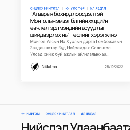
Save my name and e-mail in this br
time I comment.
ОНЦЛОХ НИЙТЛЭЛ
УЛС ТӨР
ҮЙЛ ЯВДАЛ
“Агаарын бохирдлоос үүдэлтэй
Монголын эмзэг бүлгийн хүүхдүүдийн
Илгээх
өвчлөл, эрүүл мэндийн асуудлыг
шийдвэрлэх нь” төслийг хэрэгжүүлнэ
Монгол Улсын Их Хурлын дарга Гомбожавын
Занданшатар Бүгд Найрамдах Солонгос
Улсад хийж буй ажлын айлчлалынхаа…
Niitlel.mn
28/10/2022
НИЙГЭМ
ОНЦЛОХ НИЙТЛЭЛ
ҮЙЛ ЯВДАЛ
Нийслэл Улаанбаатар