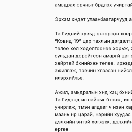
амьдрах орчныг бүрдүүлэх учирта
Эрхэм хүндэт улаанбаатарчууд а
Та бидний хувьд өнгөрсөн хоёр
“Ковид-19” цар тахлын дэгдэлт
төлөө хөл хөдөлгөөнөө хорьж, х
сульдан доройтсон амаргүй цаг 
хайртай бүхнийхээ төлөө, ирээд
ажиллаж, тэвчин хүлээсэн нийсл
илэрхийлье.
Ажил, амьдралын хүнд хэцүү бүхн
Та бидэнд илүү сайныг бүтээж, илү
учирлаж, түмэн алдааг ч нээн х
маань нүүр царай, нэрийн хууда
дэлхийн энтэй хөгжүүлж, дэлхий
өргөе.