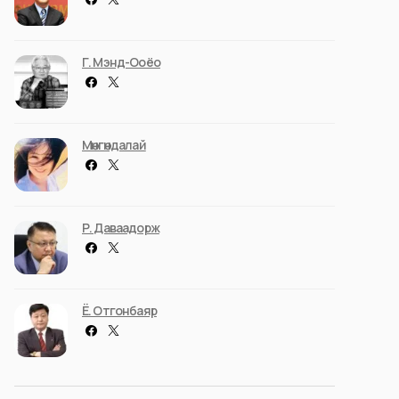
Г. Мэнд-Ооёо
Мөнгөндалай
Р. Даваадорж
Ё. Отгонбаяр