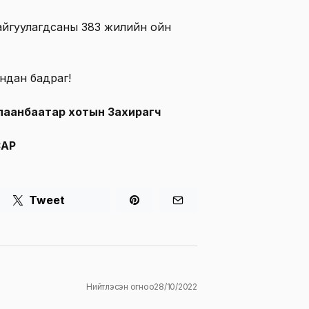
байгуулагдсаны 383 жилийн ойн
андан бадраг!
 Улаанбаатар хотын Захирагч
ЗАР
Tweet
Нийтлэсэн огноо
28/10/2022