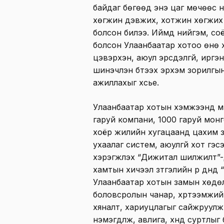
байдаг бөгөөд энэ цаг мөчөөс н
хөгжин дэвжих, хотжин хөгжих хү
болсон билээ. Иймд нийгэм, со
болсон Улаанбаатар хотоо өнө хэ
цэвэрхэн, аюул эрсдэлгүй, иргэ
шинэчлэн бүтээх эрхэм зорилгын
ажиллахыг хүсье.
Улаанбаатар хотын хэмжээнд м
гаруй компани, 1000 гаруй мо
хоёр жилийн хугацаанд цахим з
ухаалаг систем, аюулгүй хот гэ
хэрэгжүүлэх “Дижитал шилжилт”-
хамтын хичээл зүтгэлийн үр дүн
Улаанбаатар хотын замын хөдө
боловсролын чанар, хүртээмжийг
хяналт, хариуцлагыг сайжруулж
нэмэгдүүлж, авлига, хүнд суртлыг 