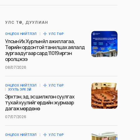
УЛС ТӨР, ДУУЛИАН
ОНЦЛОХ НИЙТЛЭЛ
УЛС ТӨР
Улсын Их Хурлын үйл ажиллагаа,
Төрийн ордонтой танилцах аялалд
зургаадугаар сард 11019 иргэн
оролцжээ
08/07/2026
ОНЦЛОХ НИЙТЛЭЛ
УЛС ТӨР
ХУУЛЬ ЭРХ ЗҮЙ
Эрхтэн, эд, эс шилжүүлэн суулгах
тухай хуулийг ердийн журмаар
дагаж мөрдөнө
07/07/2026
ОНЦЛОХ НИЙТЛЭЛ
УЛС ТӨР