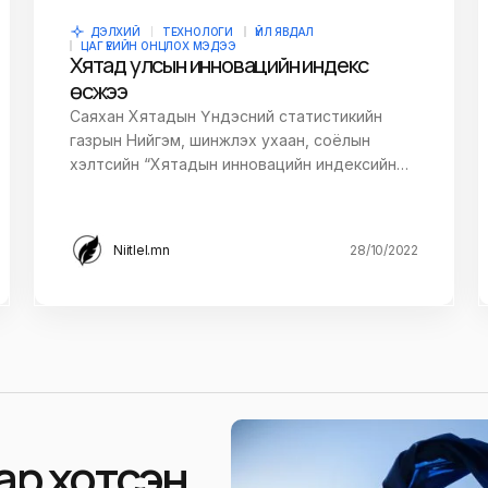
owser for the next
ДЭЛХИЙ
ТЕХНОЛОГИ
ҮЙЛ ЯВДАЛ
ЦАГ ҮЕИЙН ОНЦЛОХ МЭДЭЭ
Хятад улсын инновацийн индекс
өсжээ
Саяхан Хятадын Үндэсний статистикийн
газрын Нийгэм, шинжлэх ухаан, соёлын
хэлтсийн “Хятадын инновацийн индексийн…
Niitlel.mn
28/10/2022
 хот үүсэн