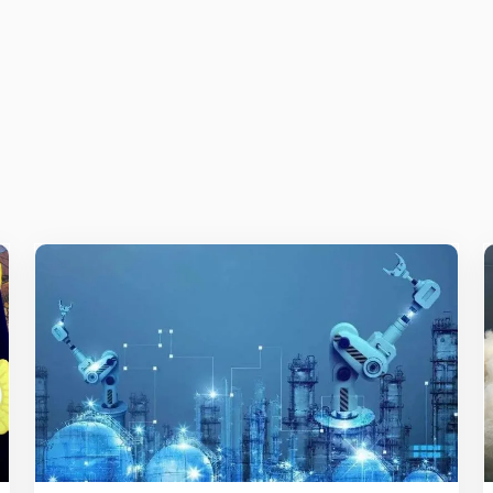
ж
E-mail
*