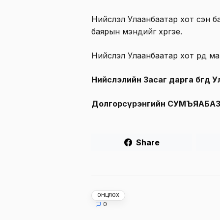
Нийслэл Улаанбаатар хот үүсэн 
баярын мэндийг хүргэе.
Нийслэл Улаанбаатар хот үүрд м
Нийслэлийн Засаг дарга бөгөөд
Долгорсүрэнгийн СУМЪЯАБА
Share
ОНЦЛОХ
0