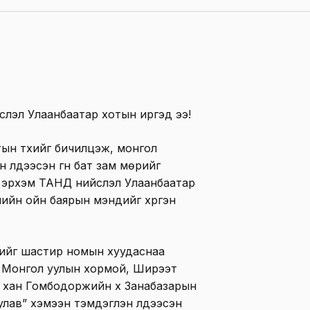
слэл Улаанбаатар хотын иргэд ээ!
н түүхийг бичилцэж, монгол
эн үлдээсэн гүн бат зам мөрийг
ваа эрхэм ТАНД нийслэл Улаанбаатар
илийн ойн баярын мэндийг хүргэн
элийг шастир номын хуудаснаа
га Монгол уулын хормой, Ширээт
 хан Гомбодоржийн хүү Занабазарын
улав” хэмээн тэмдэглэн үлдээсэн