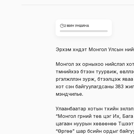
2 МИН УНШИНА
Эрхэм хүндэт Монгол Улсын ний
Монгол эх орныхоо нийслэл хоты
түмнийхээ бүтээн туурвиж, өвлүүл
үргэлжлүүлэн зурж, бүтээлцэж я
хот үүсэн байгуулагдсаны 383 ж
мэндчилье.
Улаанбаатар хотын түүхийн эхл
“Монгол гүрний төв цэг Их, Ба
цагаан нуурын хөвөөнөө Түшээт
“Өргөө” шар бүсийн ордыг байгу