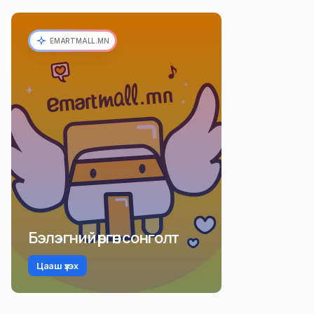
EMARTMALL.MN
Бэлэгний өргөн сонголт
Цааш үзэх