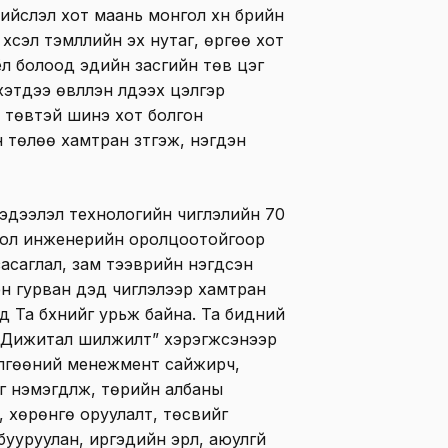
ийслэл хот маань монгол хүн бүрийн
сэл тэмүүллийн эх нутаг, өргөө хот
ёл болоод эдийн засгийн төв цэг
тдээ өвлүүлэн үлдээх цэлгэр
н төвтэй шинэ хот болгон
 төлөө хамтран зүтгэж, нэгдэн
эдээлэл технологийн чиглэлийн 70
нгол инженерийн оролцоотойгоор
асаглал, зам тээврийн нэгдсэн
сэн гурван дэд чиглэлээр хамтран
д Та бүхнийг урьж байна. Та бидний
д “Дижитал шилжилт” хэрэгжсэнээр
лгөөний менежмент сайжирч,
 нэмэгдүүлж, төрийн албаны
, хөрөнгө оруулалт, төсвийг
бууруулан, иргэдийн эрүүл, аюулгүй