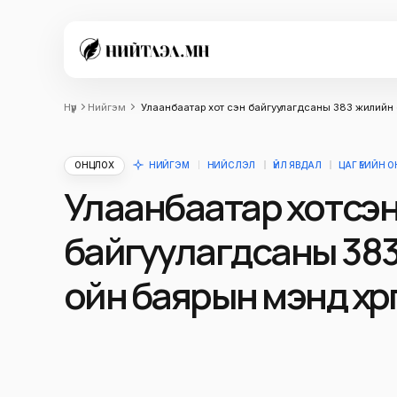
Нүүр
Нийгэм
Улаанбаатар хот үүсэн байгуулагдсаны 383 жилийн
ОНЦЛОХ
НИЙГЭМ
НИЙСЛЭЛ
ҮЙЛ ЯВДАЛ
ЦАГ ҮЕИЙН 
Улаанбаатар хот үүсэ
байгуулагдсаны 38
ойн баярын мэнд хүр