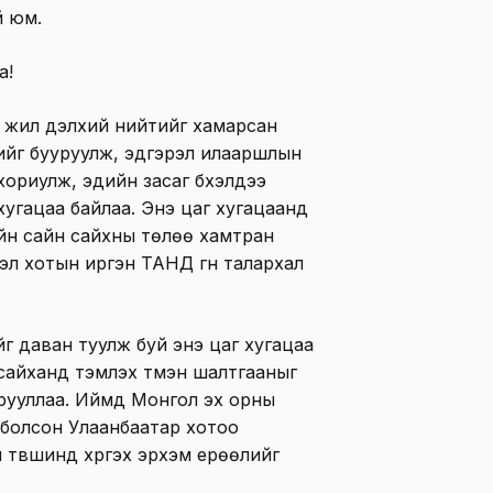
й юм.
а!
 жил дэлхий нийтийг хамарсан
ийг бууруулж, эдгэрэл илааршлын
ориулж, эдийн засаг бүхэлдээ
хугацаа байлаа. Энэ цаг хугацаанд
үйн сайн сайхны төлөө хамтран
эл хотын иргэн ТАНД гүн талархал
ийг даван туулж буй энэ цаг хугацаа
ү сайханд тэмүүлэх түмэн шалтгааныг
арууллаа. Иймд Монгол эх орны
с болсон Улаанбаатар хотоо
н түвшинд хүргэх эрхэм ерөөлийг