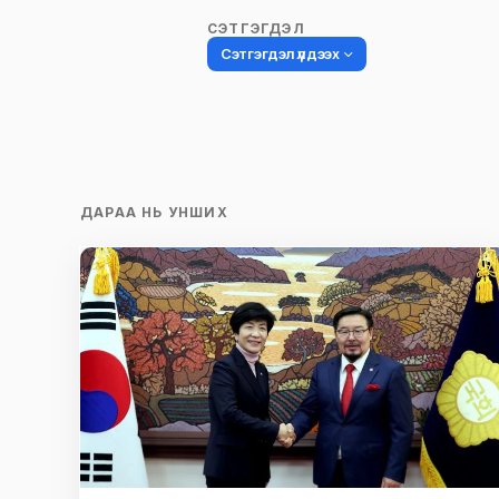
СЭТГЭГДЭЛ
Сэтгэгдэл үлдээх
Таны имэйл хаягийг нийтлэхгүй.
Шаардлагатай талбаруудыг
*
гэ
ДАРАА НЬ УНШИХ
тэмдэглэсэн
Name
*
Сэтгэгдэл
*