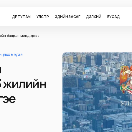
ӨДӨР ТУТАМ
УЛС ТӨР
ЭДИЙН ЗАСАГ
ДЭЛХИЙ
БУСАД
 ойн баярын мэнд хүргэе
ОНЦЛОХ МЭДЭЭ
н
3 жилийн
гэе