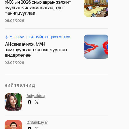
УИХ-ын 2026 оны хаврын ээлжит
чуулганы үйл ажиллагаа, үр дүнг
танилцууллаа
06/07/2026
УЛС ТӨР
ЦАГ ҮЕИЙН ОНЦЛОХ МЭДЭЭ
АН санаачилж, МАН
замхруулсаар хаврын чуулган
өндөрлөлөө
03/07/2026
НИЙТЛЭЛЧИД
Adiya Idea
D. Sainbayar