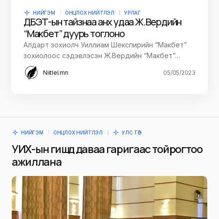
НИЙГЭМ
ОНЦЛОХ НИЙТЛЭЛ
УРЛАГ
ДБЭТ-ын тайзнаа анх удаа Ж.Вердийн
“Макбет” дуурь тоглоно
Алдарт зохиолч Уиллиам Шекспирийн “Макбет”
зохиолоос сэдэвлэсэн Ж.Вердийн “Макбет”…
Niitlel.mn
05/05/2023
НИЙГЭМ
ОНЦЛОХ НИЙТЛЭЛ
УЛС ТӨР
УИХ-ын гишүүд даваа гаригаас тойрогтоо
ажиллана