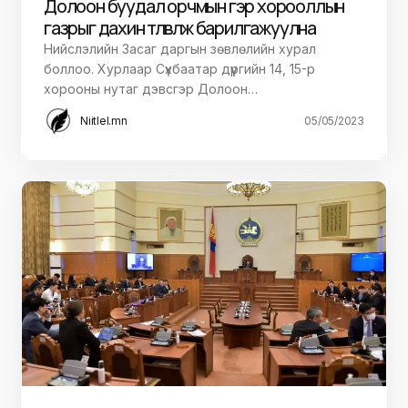
Долоон буудал орчмын гэр хорооллын
газрыг дахин төлөвлөж барилгажуулна
Нийслэлийн Засаг даргын зөвлөлийн хурал
боллоо. Хурлаар Сүхбаатар дүүргийн 14, 15-р
хорооны нутаг дэвсгэр Долоон…
Niitlel.mn
05/05/2023