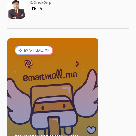
Ё. Отгонбаяр
EMARTMALL.MN
Бэлэгний өргөн сонголт