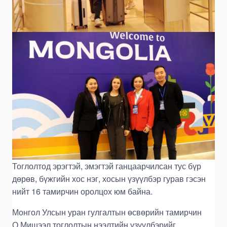
Тоглолтод эрэгтэй, эмэгтэй ганцаарчилсан тус бүр
дөрөв, бүжгийн хос нэг, хосын үзүүлбэр гурав гэсэн
нийт 16 тамирчин оролцох юм байна.
Монгол Улсын уран гулгалтын өсвөрийн тамирчин
О.Мишээл тоглолтын нээлтийн үзүүлбэрийг