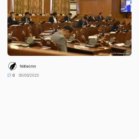
Niitlel.mn
0
05/05/2023
ХУВААЛЦАХ
УИХ-ын гишүүд ирэх долоо хоногийн Даваа
гариг /2023.05.08/-аас тойрогтоо ажиллана.