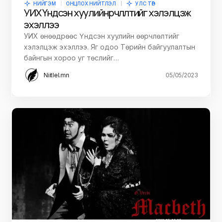
НИЙГЭМ
ОНЦЛОХ НИЙТЛЭЛ
УЛС ТӨР
УИХ Үндсэн хуулийн өөрчлөлтийг хэлэлцэж
эхэллээ
УИХ өнөөдрөөс Үндсэн хуулийн өөрчлөлтийг
хэлэлцэж эхэллээ. Яг одоо Төрийн байгуулалтын
байнгын хороо уг төслийг…
Niitlel.mn
05/05/2023