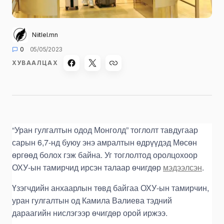
Niitlel.mn
0
05/05/2023
ХУВААЛЦАХ
“Уран гулгалтын одод Монголд” тоглолт тавдугаар
сарын 6,7-нд буюу энэ амралтын өдрүүдэд Мөсөн
өргөөд болох гэж байна. Уг тоглолтод оролцохоор
ОХУ-ын тамирчид ирсэн талаар өчигдөр
мэдээлсэн
.
Үзэгчдийн анхаарлын төвд байгаа ОХУ-ын тамирчин,
уран гулгалтын од Камила Валиева тэдний
дараагийн нислэгээр өчигдөр орой иржээ.