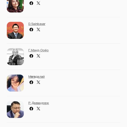
D. Sainbayar
Г. Мэнд-Ооёо
Мөнгөндалай
Р. Даваадорж