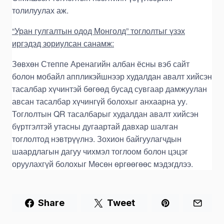
толилуулах аж.
“Уран гулгалтын одод Монголд” тоглолтыг үзэх
иргэдэд зориулсан санамж:
Зөвхөн Степпе Аренагийн албан ёсны вэб сайт
болон мобайл аппликэйшнээр худалдан авалт хийсэн
тасалбар хүчинтэй бөгөөд бусад сувгаар дамжуулан
авсан тасалбар хүчингүй болохыг анхаарна уу.
Тоглолтын QR тасалбарыг худалдан авалт хийсэн
бүртгэлтэй утасны дугаартай давхар шалган
тоглолтод нэвтрүүлнэ. Зохион байгуулагчдын
шаардлагын дагуу чихмэл тоглоом болон цэцэг
оруулахгүй болохыг Мөсөн өргөөгөөс мэдэгдлээ.
Share
Tweet