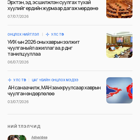
Эрхтэн, эд, эс шилжүүлэн суулгах тухай
хуулийг ердийн журмаар дагаж мөрдөнө
07/07/2026
Сэтгэгдэл
*
ОНЦЛОХ НИЙТЛЭЛ
УЛС ТӨР
УИХ-ын 2026 оны хаврын ээлжит
чуулганы үйл ажиллагаа, үр дүнг
танилцууллаа
06/07/2026
Save my name and e-mail in this browser for the next
time I comment.
УЛС ТӨР
ЦАГ ҮЕИЙН ОНЦЛОХ МЭДЭЭ
Илгээх
АН санаачилж, МАН замхруулсаар хаврын
чуулган өндөрлөлөө
03/07/2026
НИЙТЛЭЛЧИД
Adiya Idea