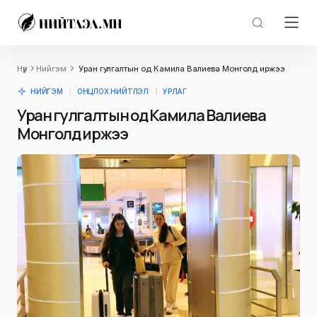
Нүүр
Нийгэм
Уран гулгалтын од Камила Валиева Монголд иржээ
НИЙГЭМ
ОНЦЛОХ НИЙТЛЭЛ
УРЛАГ
Уран гулгалтын од Камила Валиева
Монголд иржээ