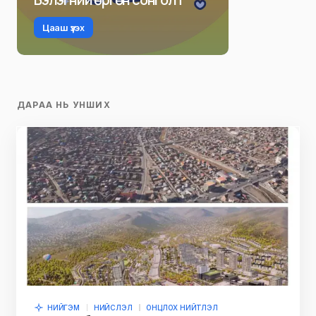
Цааш үзэх
ДАРАА НЬ УНШИХ
НИЙГЭМ
НИЙСЛЭЛ
ОНЦЛОХ НИЙТЛЭЛ