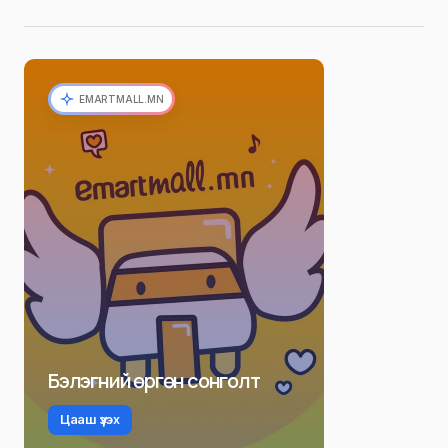
EMARTMALL.MN
Бэлэгний өргөн сонголт
Цааш үзэх