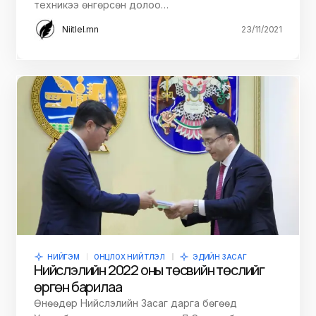
техникээ өнгөрсөн долоо…
Niitlel.mn
23/11/2021
НИЙГЭМ
ОНЦЛОХ НИЙТЛЭЛ
ЭДИЙН ЗАСАГ
Нийслэлийн 2022 оны төсвийн төслийг
өргөн барилаа
Өнөөдөр Нийслэлийн Засаг дарга бөгөөд