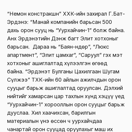
“Немон констракшн” ХХК-ийн захирал Г.Бат-
Эрдэнэ: “Манай компанийн барьсан 500
дахь орон сууц нь “Уурхайчин-1” болж байна.
Анх Эрдэнэтийн Дэнж багт Элит хотхоныг
барьсан. Дараа нь “Баян-Өндөр”, “Люкс
апартмент”, “Элит цамхаг”, “Саруул” гэх мэт
хотхоныг ашиглалтад хүлээлгэн өгөөд
байна. “Эрдэнэт Булганы Цахилгаан Шугам
Сүлжээ” ТӨХК-ийн 60 айлын ажилчдын орон
сууцыг барьж ашиглалтад оруулсан. Дэлхий
нийтийг хамарсан цар тахлын хүнд хэцүү үед
“Уурхайчин-1” хорооллын орон сууцыг барьж
дууслаа. Хил хаачихсан, барилгын
материалын үнэ өссөн ч уурхайчдаа
чанартай орон сууцад оруулахыг маш их