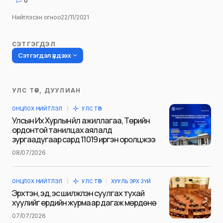
0
Нийтлэсэн огноо
22/11/2021
СЭТГЭГДЭЛ
Сэтгэгдэл үлдээх
УЛС ТӨР, ДУУЛИАН
Таны имэйл хаягийг нийтлэхгүй.
ОНЦЛОХ НИЙТЛЭЛ
УЛС ТӨР
Шаардлагатай талбаруудыг
*
гэж
Улсын Их Хурлын үйл ажиллагаа, Төрийн
тэмдэглэсэн
ордонтой танилцах аялалд
зургаадугаар сард 11019 иргэн оролцжээ
Name
*
08/07/2026
ОНЦЛОХ НИЙТЛЭЛ
УЛС ТӨР
ХУУЛЬ ЭРХ ЗҮЙ
E-mail
*
Эрхтэн, эд, эс шилжүүлэн суулгах тухай
хуулийг ердийн журмаар дагаж мөрдөнө
07/07/2026