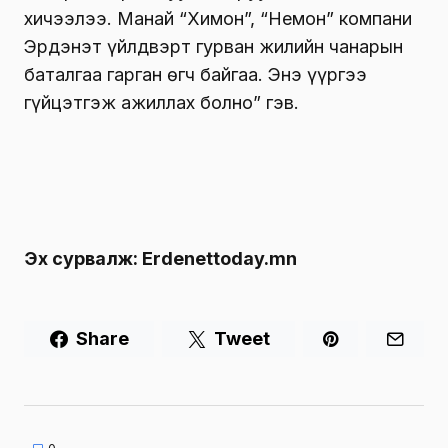
хичээлээ. Манай “Химон”, “Немон” компани
Эрдэнэт үйлдвэрт гурван жилийн чанарын
баталгаа гарган өгч байгаа. Энэ үүргээ
гүйцэтгэж ажиллах болно” гэв.
Эх сурвалж:
Erdenettoday.mn
Share
Tweet