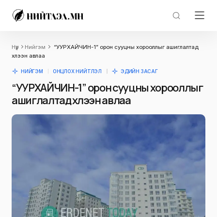
Нүүр
Нийгэм
“УУРХАЙЧИН-1” орон сууцны хорооллыг ашиглалтад
хүлээн авлаа
НИЙГЭМ
ОНЦЛОХ НИЙТЛЭЛ
ЭДИЙН ЗАСАГ
“УУРХАЙЧИН-1” орон сууцны хорооллыг
ашиглалтад хүлээн авлаа