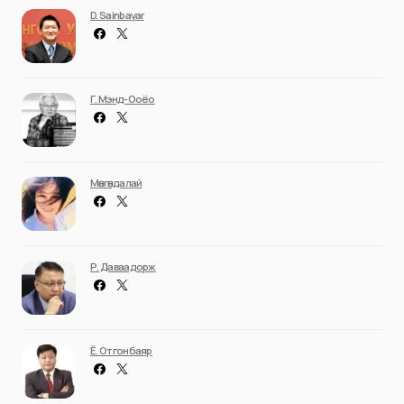
D. Sainbayar
Г. Мэнд-Ооёо
Мөнгөндалай
Р. Даваадорж
Ё. Отгонбаяр