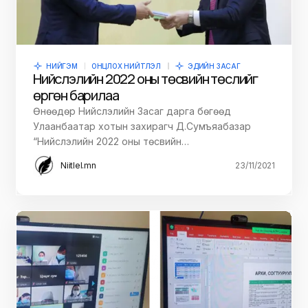
НИЙГЭМ
ОНЦЛОХ НИЙТЛЭЛ
ЭДИЙН ЗАСАГ
Нийслэлийн 2022 оны төсвийн төслийг
өргөн барилаа
Өнөөдөр Нийслэлийн Засаг дарга бөгөөд
Улаанбаатар хотын захирагч Д.Сумъяабазар
“Нийслэлийн 2022 оны төсвийн…
Niitlel.mn
23/11/2021