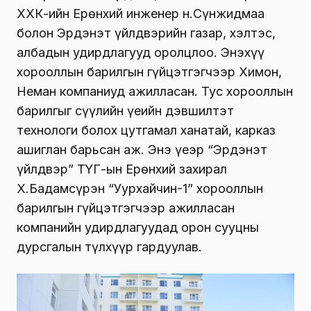
ХХК-ийн Ерөнхий инженер н.Сүнжидмаа
болон Эрдэнэт үйлдвэрийн газар, хэлтэс,
албадын удирдлагууд оролцлоо. Энэхүү
хорооллын барилгын гүйцэтгэгчээр Химон,
Неман компаниуд ажилласан. Тус хорооллын
барилгыг сүүлийн үеийн дэвшилтэт
технологи болох цутгамал ханатай, карказ
ашиглан барьсан аж. Энэ үеэр “Эрдэнэт
үйлдвэр” ТӨҮГ-ын Ерөнхий захирал
Х.Бадамсүрэн “Уурхайчин-1” хорооллын
барилгын гүйцэтгэгчээр ажилласан
компанийн удирдлагуудад орон сууцны
дурсгалын түлхүүр гардуулав.