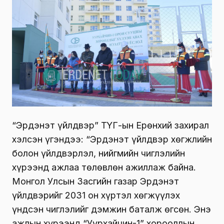
“Эрдэнэт үйлдвэр” ТӨҮГ-ын Ерөнхий захирал
хэлсэн үгэндээ: “Эрдэнэт үйлдвэр хөгжлийн
болон үйлдвэрлэл, нийгмийн чиглэлийн
хүрээнд ажлаа төлөвлөн ажиллаж байна.
Монгол Улсын Засгийн газар Эрдэнэт
үйлдвэрийг 2031 он хүртэл хөгжүүлэх
үндсэн чиглэлийг дэмжин баталж өгсөн. Энэ
ажлын хүрээнд “Уурхайчин-1” хорооллын