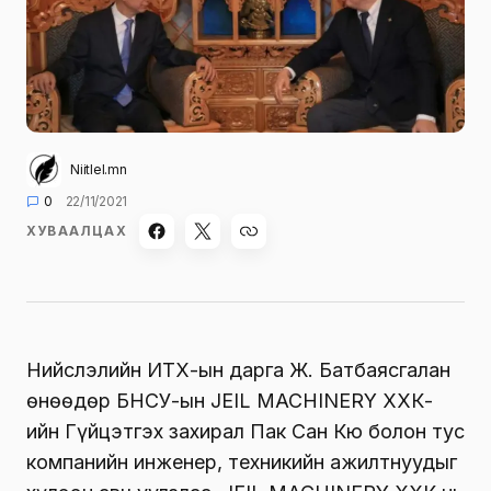
Niitlel.mn
0
22/11/2021
ХУВААЛЦАХ
Нийслэлийн ИТХ-ын дарга Ж. Батбаясгалан
өнөөдөр БНСУ-ын JEIL MACHINERY ХХК-
ийн Гүйцэтгэх захирал Пак Сан Кю болон тус
компанийн инженер, техникийн ажилтнуудыг