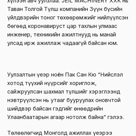
хүлээн авч уулзлаа. JEIL MACHINERY ХХК нь
Таван Толгой Түлш компанийн Зүүн бүсийн
үйлдвэрийн тоног төхөөрөмжийг нийлүүлсэн
бөгөөд коронавируст цар тахлын улмаас
инженер, техникийн ажилтнууд нь манай
улсад ирж ажиллаж чадаагүй байсан юм.
Уулзалтын үеэр ноён Пак Сан Кю “Нийслэл
хотод түүхий нүүрсийг хориглож,
сайжруулсан шахмал түлшийг хэрэглээнд
нэвтрүүлсэн нь утааг бууруулах оновчтой
шийдвэр байсан гэдгийг өнөөдрийн
Улаанбаатарын агаар нотолж байна” гэлээ.
Төлөөлөгчид Монголд ажиллах үеэрээ