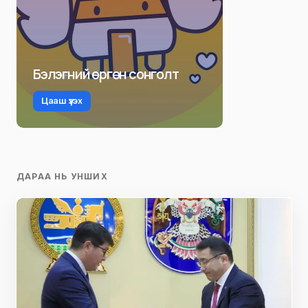
Бэлэгний өргөн сонголт
Цааш үзэх
ДАРАА НЬ УНШИХ