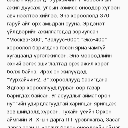
ажил дуусаж, улсын комисс өнөөдөр хүлээн
авч нээлтээ хийлээ. Энэ хороололд 370
гаруй айл өрх амьдран сууна. Эрдэнэт
үйлдвэрийн ажиллагсдад зориулсан
“Москва-300”, ”Залуус-600”, ”Эко-400”
хороолол баригдана гэсэн яриа чамгүй
хугацаанд үргэлжилсэн. Энэ мөрөөдлийн
эхний ээлж ашиглалтад орж ажил хэрэг
болж байна. Ирэх он жилүүдэд
“Уурхайчин-2, 3” хорооллууд баригдана.
Эдгээр хорооллууд гурван өөр газар
баригдах байсан. Уг асуудлыг аймаг орон
нутгийн удирдлагуудтай харилцан ярилцаж
зөв шийдэлд хүрсэн. Тухайн үеийн Орхон
аймгийн ИТХ-ын дарга П.Пүрэвлхагва, Засаг
дарга асан Д.Батлут болон өнөөдрийн аймаг