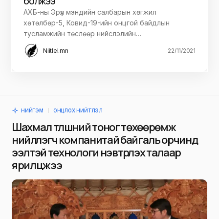
болжээ
АХБ-ны Эрүүл мэндийн салбарын хөгжил
хөтөлбөр-5, Ковид-19-ийн онцгой байдлын
тусламжийн төслөөр нийслэлийн…
Niitlel.mn
22/11/2021
НИЙГЭМ
ОНЦЛОХ НИЙТЛЭЛ
Шахмал түлшний тоног төхөөрөмж
нийлүүлэгч компанитай байгаль орчинд
ээлтэй технологи нэвтрүүлэх талаар
ярилцжээ