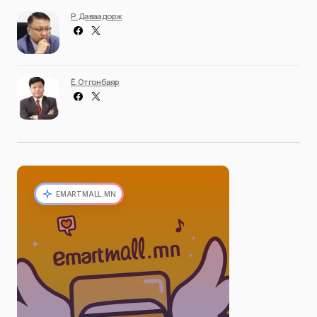
Р. Даваадорж
Ё. Отгонбаяр
EMARTMALL.MN