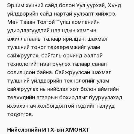
Эрчим хүчний сайд болон Уул уурхай, Хүнд
үйлдвэрийн сайд нартай уулзалт хийжээ.
Мөн Таван Толгой Түлш компанийн
удирдлагуудтай цаашдын хамтын
ажиллагааны талаар ярилцан, шахмал
түлшний тоног төхөөрөмжийг улам
сайжруулах, байгаль орчинд ээлтэй
технологийг нэвтрүүлэх талаар санал
солилцсон байна. Сайжруулсан шахмал
түлшний үйлдвэрийн технологийг улам
сайжруулах нь нийслэл хот болон аймгийн
төвүүдийн агаарын бохирдлыг бууруулахад
ихээхэн ач холбогдолтой гэдгийг талууд
тодотгов.
Нийслэлийн ИТХ-ын ХМОНХТ