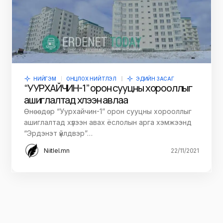
НИЙГЭМ
ОНЦЛОХ НИЙТЛЭЛ
ЭДИЙН ЗАСАГ
“УУРХАЙЧИН-1” орон сууцны хорооллыг
ашиглалтад хүлээн авлаа
Өнөөдөр “Уурхайчин-1” орон сууцны хорооллыг
ашиглалтад хүлээн авах ёслолын арга хэмжээнд
“Эрдэнэт үйлдвэр”…
Niitlel.mn
22/11/2021