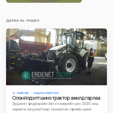
ДАРАА НЬ УНШИХ
НИЙГЭМ
ОНЦЛОХ НИЙТЛЭЛ
Олон үйлдэлт шинэ трактор ажилд гарлаа
Эрдэнэт үйлдвэрийн Автотээврийн цех 2020 оны
хөрөнгө оруулалтаар захиалсан сүүлчийн шинэ