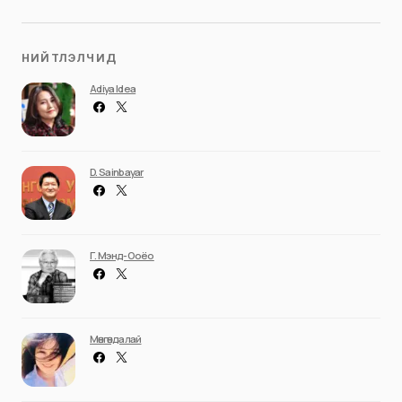
НИЙТЛЭЛЧИД
Adiya Idea
D. Sainbayar
Г. Мэнд-Ооёо
Мөнгөндалай