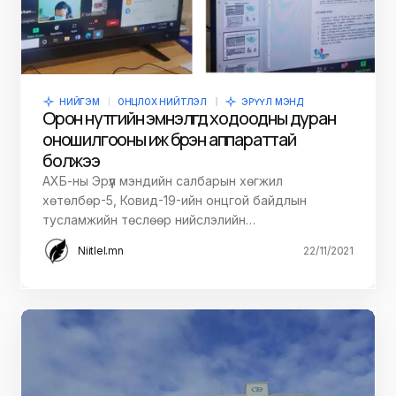
НИЙГЭМ
ОНЦЛОХ НИЙТЛЭЛ
ЭРҮҮЛ МЭНД
Орон нутгийн эмнэлгүүд ходоодны дуран
оношилгооны иж бүрэн аппараттай
болжээ
АХБ-ны Эрүүл мэндийн салбарын хөгжил
хөтөлбөр-5, Ковид-19-ийн онцгой байдлын
тусламжийн төслөөр нийслэлийн…
Niitlel.mn
22/11/2021