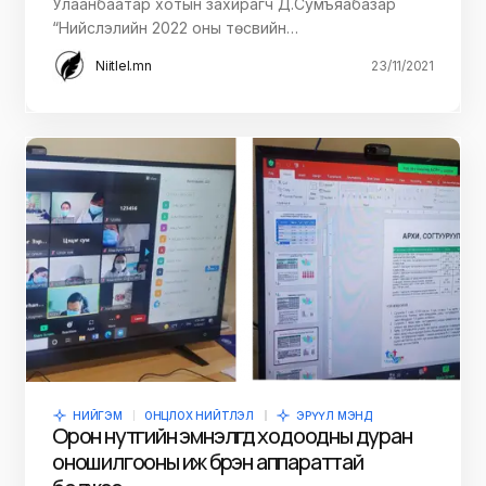
Улаанбаатар хотын захирагч Д.Сумъяабазар
“Нийслэлийн 2022 оны төсвийн…
Niitlel.mn
23/11/2021
НИЙГЭМ
ОНЦЛОХ НИЙТЛЭЛ
ЭРҮҮЛ МЭНД
Орон нутгийн эмнэлгүүд ходоодны дуран
оношилгооны иж бүрэн аппараттай