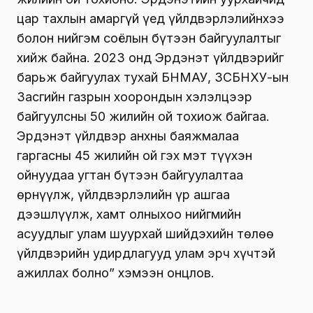
цар тахлын амаргүй үед үйлдвэрлэлийнхээ
болон нийгэм соёлын бүтээн байгуулалтыг
хийж байна. 2023 онд Эрдэнэт үйлдвэрийг
барьж байгуулах тухай БНМАУ, ЗСБНХУ-ын
Засгийн газрын хоорондын хэлэлцээр
байгуулсны 50 жилийн ой тохиож байгаа.
Эрдэнэт үйлдвэр анхны баяжмалаа
гаргасны 45 жилийн ой гэх мэт түүхэн
ойнуудаа угтан бүтээн байгуулалтаа
өрнүүлж, үйлдвэрлэлийн үр ашгаа
дээшлүүлж, хамт олныхоо нийгмийн
асуудлыг улам шуурхай шийдэхийн төлөө
үйлдвэрийн удирдлагууд улам эрч хүчтэй
ажиллах болно” хэмээн онцлов.