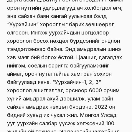
орон нутгийн удирдлагууд ач холбогдол өгч,
энэ сайхан баян хангай уулынхаа бэлд
“Уурхайчин” хорооллыг барих зөвшөөрөл
олгосон. Ингэж уурхайчдын цогцолбор
хороолол босох нөхцөл бүрдсэнийг онцлон
тэмдэглэмээр байна. Энд амьдралын шинэ
хэв маяг бий болох ёстой. Цаашид дагалдах
нийгэм, соёлын барилга байгууламжийг
аймаг, орон нутагтайгаа хамтран зохион
байгуулаад явна. “Уурхайчин-1, 2, 3”
хороолол ашиглалтад орсноор 6000 орчим
хүний амьдрал ахуй дээшилж, улам сайн
сайхан амьдрах нөхцөл бүрдэнэ. 2022 он
бидний хувьд их чухал жил. Монгол Улсад
уул уурхайн салбар үүсэж хөгжсөний 100
жилийн ой тохионо. Эрдэнэтийн уурхайчид