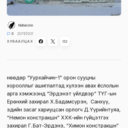
Niitlel.mn
0
22/11/2021
ХУВААЛЦАХ
Өнөөдөр “Уурхайчин-1” орон сууцны
хорооллыг ашиглалтад хүлээн авах ёслолын
арга хэмжээнд “Эрдэнэт үйлдвэр” ТӨҮГ-ын
Ерөнхий захирал Х.Бадамсүрэн, Санхүү,
эдийн засаг хариуцсан орлогч Д.Үүрийнтуяа,
“Немон констракшн” ХХК-ийн гүйцэтгэх
захирал Г.Бат-Эрдэнэ, “Химон констракшн”