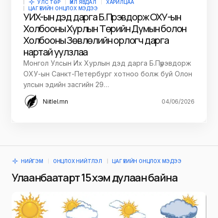
УЛС ТӨР
ҮЙЛ ЯВДАЛ
ХАРИЛЦАА
ЦАГ ҮЕИЙН ОНЦЛОХ МЭДЭЭ
УИХ-ын дэд дарга Б.Пүрэвдорж ОХУ-ын
Холбооны Хурлын Төрийн Думын болон
Холбооны Зөвлөлийн орлогч дарга
нартай уулзлаа
Монгол Улсын Их Хурлын дэд дарга Б.Пүрэвдорж
ОХУ-ын Санкт-Петербург хотноо болж буй Олон
улсын эдийн засгийн 29…
Niitlel.mn
04/06/2026
НИЙГЭМ
ОНЦЛОХ НИЙТЛЭЛ
ЦАГ ҮЕИЙН ОНЦЛОХ МЭДЭЭ
Улаанбаатарт 15 хэм дулаан байна