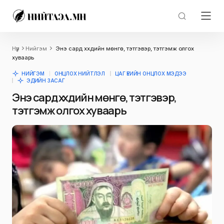
Нүүр
Нийгэм
Энэ сард хүүхдийн мөнгө, тэтгэвэр, тэтгэмж олгох
хуваарь
НИЙГЭМ
ОНЦЛОХ НИЙТЛЭЛ
ЦАГ ҮЕИЙН ОНЦЛОХ МЭДЭЭ
ЭДИЙН ЗАСАГ
Энэ сард хүүхдийн мөнгө, тэтгэвэр,
тэтгэмж олгох хуваарь