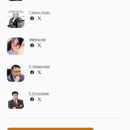
Г. Мэнд-Ооёо
Мөнгөндалай
Р. Даваадорж
Ё. Отгонбаяр