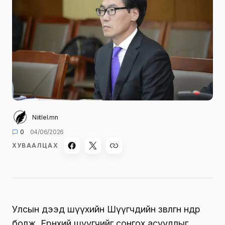
Niitlel.mn
0
04/06/2026
ХУВААЛЦАХ
Улсын дээд шүүхийн Шүүгчдийн зөвлөгөөн өнөөдөр
болж, Ерөнхий шүүгчийг сонгох асуудлыг