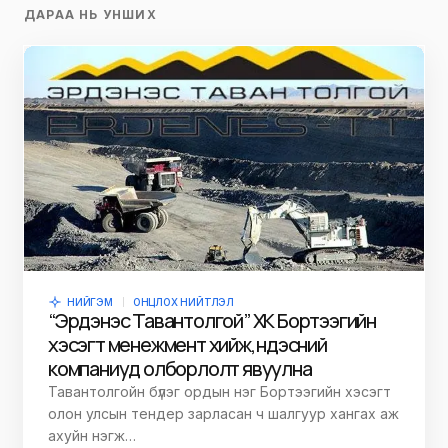
ДАРАА НЬ УНШИХ
НИЙГЭМ
ОНЦЛОХ НИЙТЛЭЛ
“Эрдэнэс Тавантолгой” ХК Бортээгийн
хэсэгт менежмент хийж, үндэсний
компаниуд олборлолт явуулна
Тавантолгойн бүлэг ордын нэг Бортээгийн хэсэгт
олон улсын тендер зарласан ч шалгуур хангах аж
ахуйн нэгж…