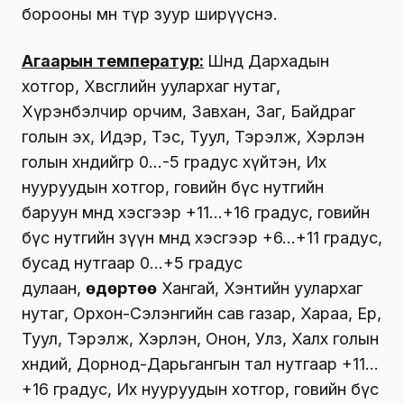
борооны өмнө түр зуур ширүүснэ.
Агаарын температур:
Шөнөдөө Дархадын
хотгор, Хөвсгөлийн уулархаг нутаг,
Хүрэнбэлчир орчим, Завхан, Заг, Байдраг
голын эх, Идэр, Тэс, Туул, Тэрэлж, Хэрлэн
голын хөндийгөөр 0…-5 градус хүйтэн, Их
нууруудын хотгор, говийн бүс нутгийн
баруун өмнөд хэсгээр +11…+16 градус, говийн
бүс нутгийн зүүн өмнөд хэсгээр +6…+11 градус,
бусад нутгаар 0…+5 градус
дулаан,
өдөртөө
Хангай, Хэнтийн уулархаг
нутаг, Орхон-Сэлэнгийн сав газар, Хараа, Ерөө,
Туул, Тэрэлж, Хэрлэн, Онон, Улз, Халх голын
хөндий, Дорнод-Дарьгангын тал нутгаар +11…
+16 градус, Их нууруудын хотгор, говийн бүс