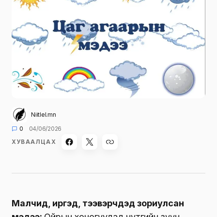
Niitlel.mn
0
04/06/2026
ХУВААЛЦАХ
Малчид, иргэд, тээвэрчдэд зориулсан
мэдээ:
Ойрын хоногуудад нутгийн зүүн