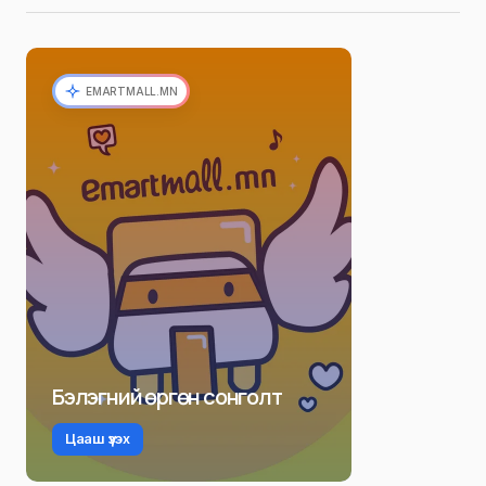
EMARTMALL.MN
Бэлэгний өргөн сонголт
Цааш үзэх