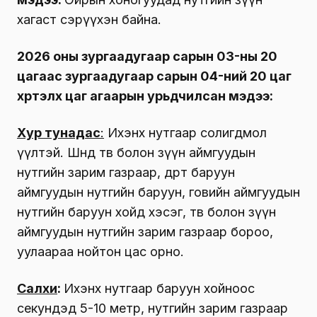
хагаст сэрүүхэн байна.
2026 оны зургаадугаар сарын 03-ны 20
цагаас зургаадугаар сарын 04-ний 20 цаг
хүртэлх
цаг агаарын урьдчилсан мэдээ:
Хур тунадас
:
Ихэнх нутгаар солигдмол
үүлтэй. Шөнөдөө төв болон зүүн аймгуудын
нутгийн зарим газраар, өдөртөө баруун
аймгуудын нутгийн баруун, говийн аймгуудын
нутгийн баруун хойд хэсэг, төв болон зүүн
аймгуудын нутгийн зарим газраар бороо,
уулаараа нойтон цас орно.
Салхи
:
Ихэнх нутгаар баруун хойноос
секундэд 5-10 метр, нутгийн зарим газраар