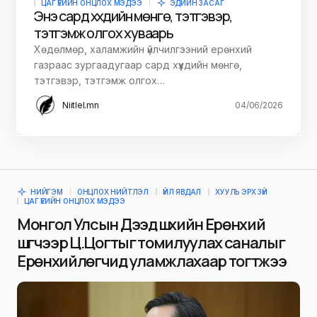
ЦАГ ҮЕИЙН ОНЦЛОХ МЭДЭЭ
ЭДИЙН ЗАСАГ
Энэ сард хүүхдийн мөнгө, тэтгэвэр,
тэтгэмж олгох хуваарь
Хөдөлмөр, халамжийн үйлчилгээний ерөнхий
газраас зургаадугаар сард хүүхдийн мөнгө,
тэтгэвэр, тэтгэмж олгох…
Niitlel.mn
04/06/2026
НИЙГЭМ
ОНЦЛОХ НИЙТЛЭЛ
ҮЙЛ ЯВДАЛ
ХУУЛЬ ЭРХ ЗҮЙ
ЦАГ ҮЕИЙН ОНЦЛОХ МЭДЭЭ
Монгол Улсын Дээд шүүхийн Ерөнхий
шүүгчээр Ц.Цогтыг томилуулах саналыг
Ерөнхийлөгчид уламжлахаар тогтжээ