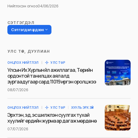
Нийтлэсэн огноо
04/06/2026
СЭТГЭГДЭЛ
Сэтгэгдэл үлдээх
УЛС ТӨР, ДУУЛИАН
Таны имэйл хаягийг нийтлэхгүй.
ОНЦЛОХ НИЙТЛЭЛ
УЛС ТӨР
Шаардлагатай талбаруудыг
*
гэж
Улсын Их Хурлын үйл ажиллагаа, Төрийн
тэмдэглэсэн
ордонтой танилцах аялалд
зургаадугаар сард 11019 иргэн оролцжээ
Name
*
08/07/2026
ОНЦЛОХ НИЙТЛЭЛ
УЛС ТӨР
ХУУЛЬ ЭРХ ЗҮЙ
E-mail
*
Эрхтэн, эд, эс шилжүүлэн суулгах тухай
хуулийг ердийн журмаар дагаж мөрдөнө
07/07/2026
Сэтгэгдэл
*