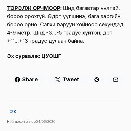
ТЭРЭЛЖ ОРЧМООР
:
Шөнөдөө багавтар үүлтэй,
бороо орохгүй. Өдөртөө үүлшинэ, бага зэргийн
бороо орно. Салхи баруун хойноос секундэд
4-9 метр. Шөнөдөө -3…-5 градус хүйтэн, өдөртөө
+11…+13 градус дулаан байна.
Эх сурвалж: ЦУОШГ
Share
Tweet
0
Нийтлэсэн огноо
04/06/2026