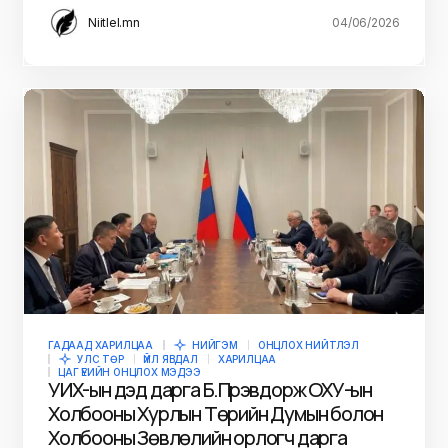
Niitlel.mn
04/06/2026
ГАДААД ХАРИЛЦАА
НИЙГЭМ
ОНЦЛОХ НИЙТЛЭЛ
УЛС ТӨР
ҮЙЛ ЯВДАЛ
ХАРИЛЦАА
ЦАГ ҮЕИЙН ОНЦЛОХ МЭДЭЭ
УИХ-ын дэд дарга Б.Пүрэвдорж ОХУ-ын
Холбооны Хурлын Төрийн Думын болон
Холбооны Зөвлөлийн орлогч дарга