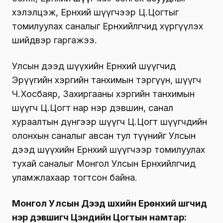
хэлэлцэж, Ерөнхий шүүгчээр Ц.Цогтыг
томилуулах саналыг Ерөнхийлөгчид хүргүүлэх
шийдвэр гаргажээ.
Улсын дээд шүүхийн Ерөнхий шүүгчид
Эрүүгийн хэргийн танхимын тэргүүн, шүүгч
Ч.Хосбаяр, Захиргааны хэргийн танхимын
шүүгч Ц.Цогт нар нэр дэвшин, санал
хураалтын дүнгээр шүүгч Ц.Цогт шүүгчдийн
олонхын саналыг авсан тул түүнийг Улсын
дээд шүүхийн Ерөнхий шүүгчээр томилуулах
тухай саналыг Монгол Улсын Ерөнхийлөгчид
уламжлахаар тогтсон байна.
Монгол Улсын Дээд шүүхийн Ерөнхий шүүгчид
нэр дэвшигч Цэндийн Цогтын намтар: