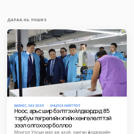
ДАРАА НЬ УНШИХ
БИЗНЕС, ЗАХ ЗЭЭЛ
ОНЦЛОХ НИЙТЛЭЛ
Ноос, арьс шир бэлтгэх үйлдвэрүүдэд 85
тэрбум төгрөгийн хүүгийн хөнгөлөлттэй
зээл олгохоор боллоо
Монгол Улсын мал аж ахуй, хөнгөн үйлдвэрийн