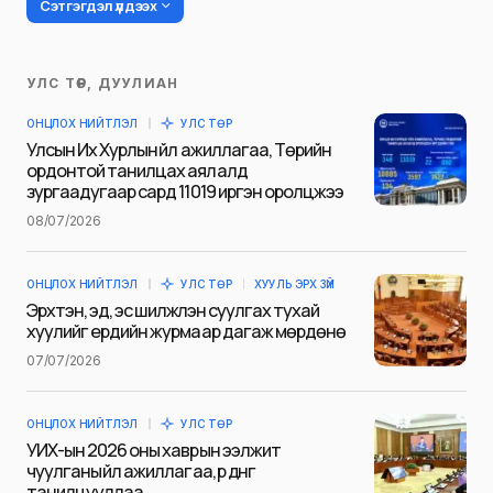
Сэтгэгдэл үлдээх
УЛС ТӨР, ДУУЛИАН
Таны имэйл хаягийг нийтлэхгүй.
ОНЦЛОХ НИЙТЛЭЛ
УЛС ТӨР
Шаардлагатай талбаруудыг
*
гэж
Улсын Их Хурлын үйл ажиллагаа, Төрийн
тэмдэглэсэн
ордонтой танилцах аялалд
зургаадугаар сард 11019 иргэн оролцжээ
Name
*
08/07/2026
ОНЦЛОХ НИЙТЛЭЛ
УЛС ТӨР
ХУУЛЬ ЭРХ ЗҮЙ
E-mail
*
Эрхтэн, эд, эс шилжүүлэн суулгах тухай
хуулийг ердийн журмаар дагаж мөрдөнө
07/07/2026
Сэтгэгдэл
*
ОНЦЛОХ НИЙТЛЭЛ
УЛС ТӨР
УИХ-ын 2026 оны хаврын ээлжит
чуулганы үйл ажиллагаа, үр дүнг
танилцууллаа