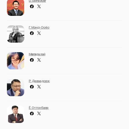
D. Sainbayar
Г. Мэнд-Ооёо
Мөнгөндалай
Р. Даваадорж
Ё. Отгонбаяр