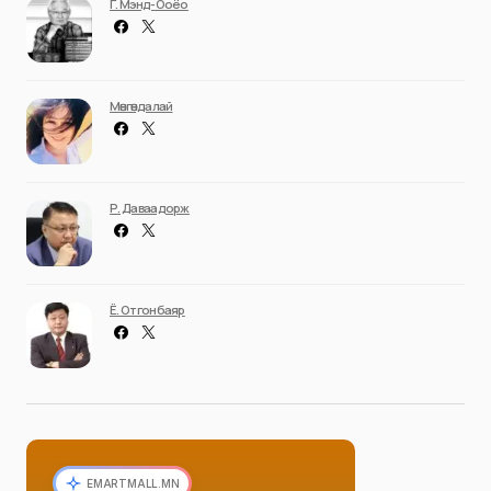
Г. Мэнд-Ооёо
Мөнгөндалай
Р. Даваадорж
Ё. Отгонбаяр
EMARTMALL.MN