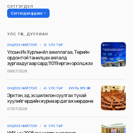
СЭТГЭГДЭЛ
Сэтгэгдэл үлдээх
УЛС ТӨР, ДУУЛИАН
Таны имэйл хаягийг нийтлэхгүй.
ОНЦЛОХ НИЙТЛЭЛ
УЛС ТӨР
Шаардлагатай талбаруудыг
*
гэж
Улсын Их Хурлын үйл ажиллагаа, Төрийн
тэмдэглэсэн
ордонтой танилцах аялалд
зургаадугаар сард 11019 иргэн оролцжээ
Name
*
08/07/2026
ОНЦЛОХ НИЙТЛЭЛ
УЛС ТӨР
ХУУЛЬ ЭРХ ЗҮЙ
E-mail
*
Эрхтэн, эд, эс шилжүүлэн суулгах тухай
хуулийг ердийн журмаар дагаж мөрдөнө
07/07/2026
Сэтгэгдэл
*
ОНЦЛОХ НИЙТЛЭЛ
УЛС ТӨР
УИХ-ын 2026 оны хаврын ээлжит