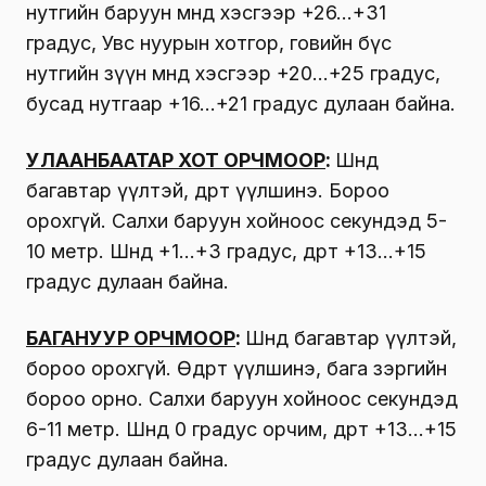
нутгийн баруун өмнөд хэсгээр +26…+31
градус, Увс нуурын хотгор, говийн бүс
нутгийн зүүн өмнөд хэсгээр +20…+25 градус,
бусад нутгаар +16…+21 градус дулаан байна.
УЛААНБААТАР ХОТ ОРЧМООР
:
Шөнөдөө
багавтар үүлтэй, өдөртөө үүлшинэ. Бороо
орохгүй. Салхи баруун хойноос секундэд 5-
10 метр. Шөнөдөө +1…+3 градус, өдөртөө +13…+15
градус дулаан байна.
БАГАНУУР ОРЧМООР
:
Шөнөдөө багавтар үүлтэй,
бороо орохгүй. Өдөртөө үүлшинэ, бага зэргийн
бороо орно. Салхи баруун хойноос секундэд
6-11 метр. Шөнөдөө 0 градус орчим, өдөртөө +13…+15
градус дулаан байна.