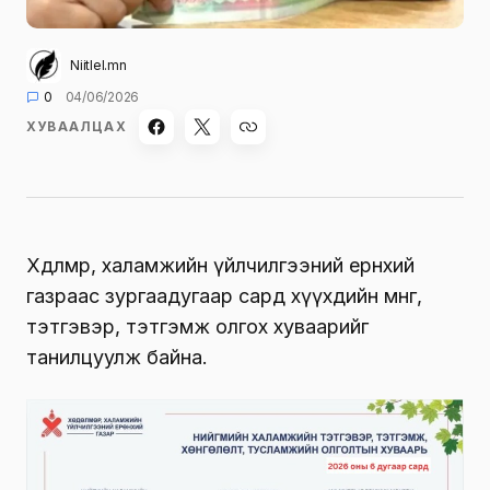
Niitlel.mn
0
04/06/2026
ХУВААЛЦАХ
Хөдөлмөр, халамжийн үйлчилгээний ерөнхий
газраас зургаадугаар сард хүүхдийн мөнгө,
тэтгэвэр, тэтгэмж олгох хуваарийг
танилцуулж байна.