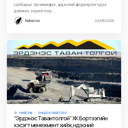
салбарыг эрчимжүүлэх, үндэсний үйлдвэрлэгчдээ
дэмжих зорилгоор…
Niitlel.mn
04/06/2026
НИЙГЭМ
ОНЦЛОХ НИЙТЛЭЛ
“Эрдэнэс Тавантолгой” ХК Бортээгийн
хэсэгт менежмент хийж, үндэсний