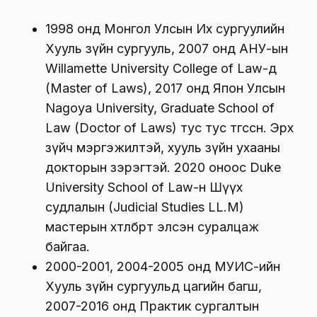
1998 онд Монгол Улсын Их сургуулийн
Хууль зүйн сургууль, 2007 онд АНУ-ын
Willamette University College of Law-д
(Master of Laws), 2017 онд Япон Улсын
Nagoya University, Graduate School of
Law (Doctor of Laws) тус тус төгссөн. Эрх
зүйч мэргэжилтэй, хууль зүйн ухааны
докторын зэрэгтэй. 2020 оноос Duke
University School of Law-н Шүүх
судлалын (Judicial Studies LL.M)
мастерын хөтөлбөрт элсэн суралцаж
байгаа.
2000-2001, 2004-2005 онд МУИС-ийн
Хууль зүйн сургуульд цагийн багш,
2007-2016 онд Практик сургалтын