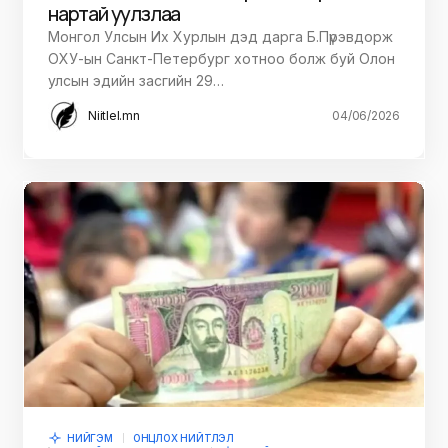
нартай уулзлаа
Монгол Улсын Их Хурлын дэд дарга Б.Пүрэвдорж
ОХУ-ын Санкт-Петербург хотноо болж буй Олон
улсын эдийн засгийн 29…
Niitlel.mn
04/06/2026
НИЙГЭМ
ОНЦЛОХ НИЙТЛЭЛ