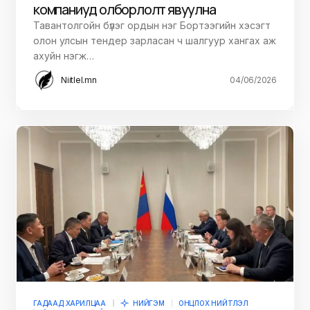
компаниуд олборлолт явуулна
Тавантолгойн бүлэг ордын нэг Бортээгийн хэсэгт
олон улсын тендер зарласан ч шалгуур хангах аж
ахуйн нэгж…
Niitlel.mn
04/06/2026
ГАДААД ХАРИЛЦАА
НИЙГЭМ
ОНЦЛОХ НИЙТЛЭЛ