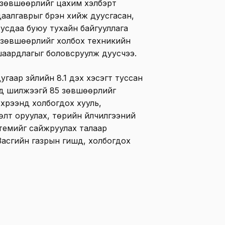
 зөвшөөрлийг цахим хэлбэрт
аалгаврыг бүрэн хийж дуусгасан,
усдаа буюу тухайн байгууллага
 зөвшөөрлийг холбох техникийн
шаардлагыг боловсруулж дуусчээ.
гаар зүйлийн 8.1 дэх хэсэгт туссан
д шилжээгүй 85 зөвшөөрлийг
хүрээнд холбогдох хууль,
лт оруулах, төрийн үйлчилгээний
стемийг сайжруулах талаар
асгийн газрын гишүүд, холбогдох