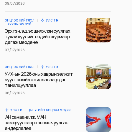
08/07/2026
ОНЦЛОХ НИЙТЛЭЛ
УЛС ТӨР
ХУУЛЬ ЭРХ ЗҮЙ
Эрхтэн, эд, эс шилжүүлэн суулгах
тухай хуулийг ердийн журмаар
дагаж мөрдөнө
07/07/2026
ОНЦЛОХ НИЙТЛЭЛ
УЛС ТӨР
УИХ-ын 2026 оны хаврын ээлжит
чуулганы үйл ажиллагаа, үр дүнг
танилцууллаа
06/07/2026
УЛС ТӨР
ЦАГ ҮЕИЙН ОНЦЛОХ МЭДЭЭ
АН санаачилж, МАН
замхруулсаар хаврын чуулган
өндөрлөлөө