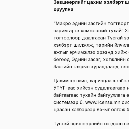
Зөвшөөрлийг цахим хэлбэрт ш
оруулна
“Макро эдийн засгийн тогтворт
зарим арга хэмжээний тухай” З
тогтоолоор даалгасан Тусгай з
хэлбэрт шилжүүлж, төрийн үйлчи
ажлыг эрчимжүүлэх хүрээнд хий
бөгөөд Эдийн засаг, хөгжлийн 
Засгийн газрын хуралдаанд тан
Цахим хөгжил, харилцаа холбо
УТҮГ-аас хийсэн судалгаагаар 
байгаагаас тухайн байгууллага
системээр 6, www.license.mn с
цаасан хэлбэрээр 85-ыг олгож б
Тусгай зөвшөөрлийн нэгдсэн са