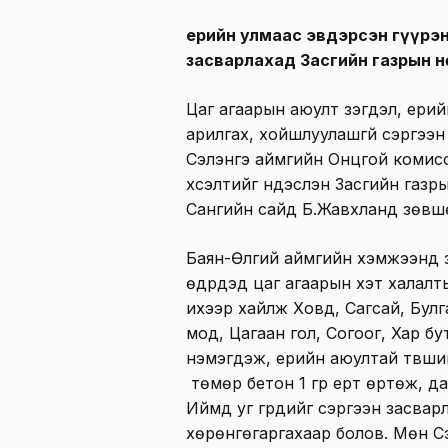
Үерийн улмаас эвдэрсэн гүүр
засварлахад Засгийн газрын н
Цаг агаарын аюулт үзэгдэл, үер
арилгах, хойшлуулашгүй сэргээн
Сэлэнгэ аймгийн Онцгой комисс
хүсэлтийг үндэслэн Засгийн газ
Сангийн сайд Б.Жавхланд зөвш
Баян-Өлгий аймгийн хэмжээнд з
өдрүүдэд цаг агаарын хэт халалт
ихээр хайлж Ховд, Сагсай, Булг
мод, Цагаан гол, Согоог, Хар б
нэмэгдэж, үерийн аюултай түвшин
төмөр бетон 1 гүүр үерт өртөж, 
Иймд уг гүүрүүдийг сэргээн засв
хөрөнгөгаргахаар болов. Мөн 