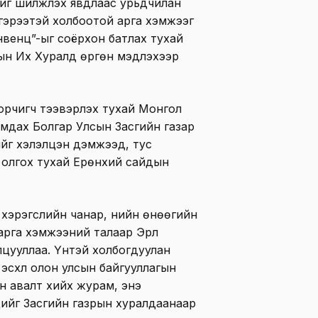
иг шилжүүлэх явдлаас урьдчилан
гэрээтэй холбоотой арга хэмжээг
онвенц”-ыг соёрхон батлах тухай
н Их Хуралд өргөн мэдүүлэхээр
зорчигч тээвэрлэх тухай Монгол
амдах Болгар Улсын Засгийн газар
йг хэлэлцэн дэмжээд, тус
х олгох тухай Ерөнхий сайдын
хэрэгслийн чанар, үнийн өнөөгийн
арга хэмжээний талаар Эрүүл
цууллаа. Үүнтэй холбогдуулан
 эсхүл олон улсын байгууллагын
н авалт хийх журам, энэ
цийг Засгийн газрын хуралдаанаар