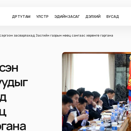
ӨДӨР ТУТАМ
УЛС ТӨР
ЭДИЙН ЗАСАГ
ДЭЛХИЙ
БУСАД
сэргээн засварлахад Засгийн газрын нөөц сангаас хөрөнгө гаргана
рсэн
уудыг
д
ц
ргана