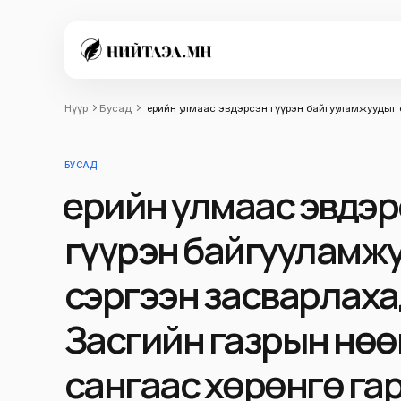
Нүүр
Бусад
Үерийн улмаас эвдэрсэн гүүрэн байгууламжуудыг 
БУСАД
Үерийн улмаас эвдэ
гүүрэн байгууламж
сэргээн засварлаха
Засгийн газрын нөө
сангаас хөрөнгө га