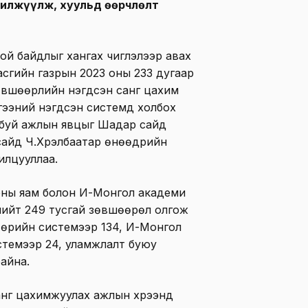
илжүүлж, хуульд өөрчлөлт
ой байдлыг хангах чиглэлээр авах
асгийн газрын 2023 оны 233 дугаар
өвшөөрлийн нэгдсэн санг цахим
лгээний нэгдсэн системд холбох
ж буй ажлын явцыг Шадар сайд
сайд Ч.Хүрэлбаатар өнөөдрийн
илцууллаа.
оны яам болон И-Монгол академи
нийт 249 тусгай зөвшөөрөл олгож
 өөрийн системээр 134, И-Монгол
истемээр 24, уламжлалт буюу
айна.
нг цахимжуулах ажлын хүрээнд