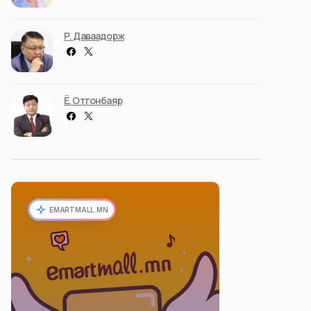
Р. Даваадорж
Ё. Отгонбаяр
EMARTMALL.MN