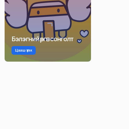
Бэлэгний өргөн сонголт
Цааш үзэх