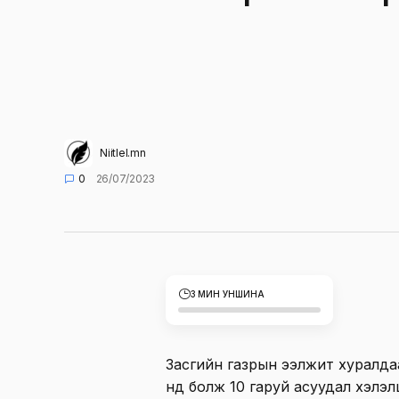
Niitlel.mn
0
26/07/2023
3 МИН УНШИНА
Засгийн газрын ээлжит хуралда
нд болж 10 гаруй асуудал хэлэ