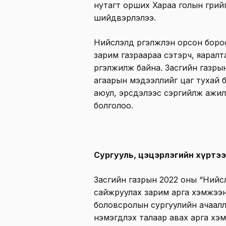
нутагт орших Хараа голын гүүрий
шийдвэрлэлээ.
Нийслэлд үргэлжлэн орсон боро
зарим газраараа сэтэрч, яаралт
үргэлжилж байна. Засгийн газр
агаарын мэдээллийг цаг тухай бү
аюул, эрсдэлээс сэргийлж ажилл
болголоо.
Сургууль, цэцэрлэгийн хүртэ
Засгийн газрын 2022 оны “Нийс
сайжруулах зарим арга хэмжээн
боловсролын сургуулийн ачаалл
нэмэгдүүлэх талаар авах арга х