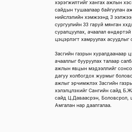
хэрэгжилтийг хангах ажлын хэ
сайдын тушаалаар байгуулан а
нийслэлийн хэмжээнд 3 ээлжээ
сургуулийн 33 гаруй мянган хүүхди
суралцуулах, ачаалал өндөртэй 
цэцэрлэгт хамруулах асуудлыг 
Засгийн газрын хуралдаанаар цэ
ачааллыг бууруулах талаар салб
ажлын явцын мэдээллийг сонсо
дагуу холбогдох журмыг боловс
ажлыг эрчимжүүлэх Засгийн газр
хэлэлцүүлэхийг Сангийн сайд Б.
сайд Ц.Даваасүрэн, Боловсрол,
Амгалан нар даалгалаа.