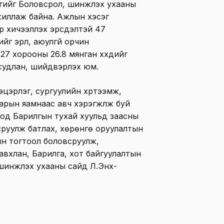
сгийг Боловсрол, шинжлэх ухааны
жиллаж байна. Ажлын хэсэг
р хичээллэх эрсдэлтэй 47
йг эрүүл, аюулгүй орчин
27 хорооны 26.8 мянган хүүхдийг
судлан, шийдвэрлэх юм.
цэрлэг, сургуулийн хүртээмж,
арын яамнаас авч хэрэгжүүлж буй
од Барилгын тухай хуульд заасны
руулж батлах, хөрөнгө оруулалтын
ын тогтоол боловсруулж,
Жавхлан, Барилга, хот байгуулалтын
 шинжлэх ухааны сайд Л.Энх-