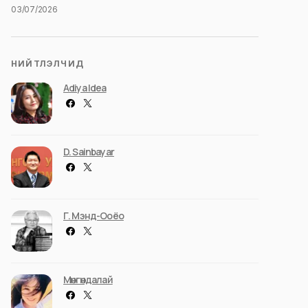
03/07/2026
НИЙТЛЭЛЧИД
Adiya Idea
D. Sainbayar
Г. Мэнд-Ооёо
Мөнгөндалай