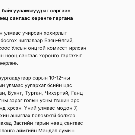
эн байгууламжуудыг сэргээн
өөц сангаас хөрөнгө гаргана
ийн улмаас учирсан хохирлыг
 босгох чиглэлээр Баян-Өлгий,
оос Улсын онцгой комисст ирүүлсэн
рын нөөц сангаас хөрөнгө гаргахыг
өөрлөө.
ургаадугаар сарын 10-12-ны
ын улмаас уулархаг бүсийн цас
ан, Буянт, Турган, Чихэртэй, Ганц
утны зэрэг голын усны түвшин эрс
д хүрсэн. Үүний улмаас модон 7,
дахин ашиглах боломжгүй болжээ.
арлахад Засгийн гарын нөөц сангаас
Сэлэнгэ аймгийн Мандал сумын