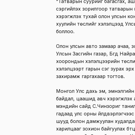
“Татварын суурийг багасгах, аш
сэргийлэх зорилгоор татварын 
хэрэгжүүлэх тухай олон улсын к
хуулийн төслийг хэлэлцээд Улсы
боллоо.
Олон улсын авто замаар ачаа, 
Улсын Засгийн газар, Бүгд Найр
хоорондын хэлэлцээрийн төсли
хэлэлцээрт гарын үсэг зурах эр
захирамж гаргахаар тогтов.
Монгол Улс дахь эм, эмнэлгийн 
байдал, цаашид авч хэрэгжүүлэх 
мэндийн сайд С.Чинзориг танил
гадаад улс орны үйлдвэрлэгчээс
шууд болон дамжуулан худалда
харилцааг зохион байгуулах бүт