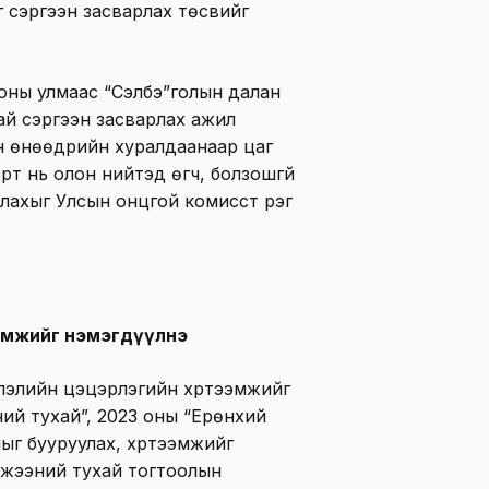
г сэргээн засварлах төсвийг
оны улмаас “Сэлбэ”голын далан
ай сэргээн засварлах ажил
ын өнөөдрийн хуралдаанаар цаг
рт нь олон нийтэд өгч, болзошгүй
ахыг Улсын онцгой комисст үүрэг
эмжийг нэмэгдүүлнэ
лэлийн цэцэрлэгийн хүртээмжийг
ий тухай”, 2023 оны “Ерөнхий
ыг бууруулах, хүртээмжийг
эмжээний тухай тогтоолын