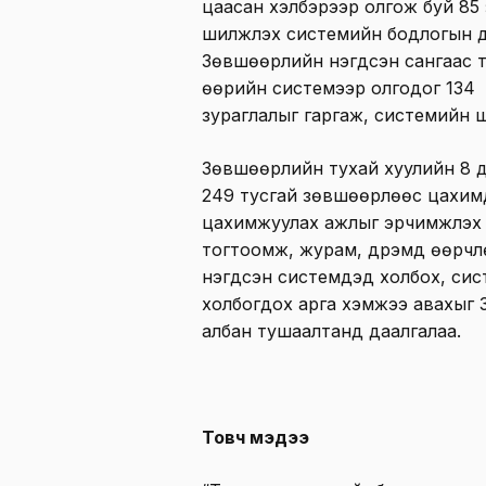
цаасан хэлбэрээр олгож буй 85
шилжүүлэх системийн бодлогын д
Зөвшөөрлийн нэгдсэн сангаас т
өөрийн системээр олгодог 134
зураглалыг гаргаж, системийн 
Зөвшөөрлийн тухай хуулийн 8 ду
249 тусгай зөвшөөрлөөс цахим
цахимжуулах ажлыг эрчимжүүлэх 
тогтоомж, журам, дүрэмд өөрчлө
нэгдсэн системүүдэд холбох, си
холбогдох арга хэмжээ авахыг З
албан тушаалтанд даалгалаа.
Товч мэдээ