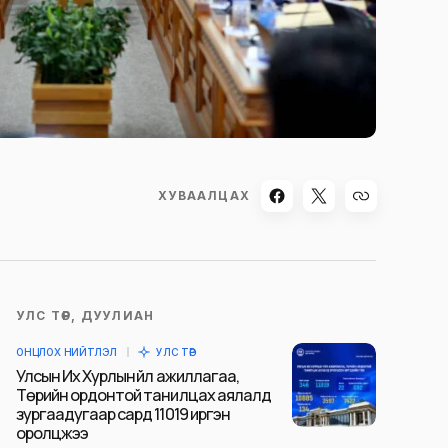
ХУВААЛЦАХ
УЛС ТӨР, ДУУЛИАН
ОНЦЛОХ НИЙТЛЭЛ
УЛС ТӨР
Улсын Их Хурлын үйл ажиллагаа,
Төрийн ордонтой танилцах аялалд
зургаадугаар сард 11019 иргэн
оролцжээ