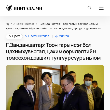
Нүүр
Онцлох нийтлэл
Г.Занданшатар: Тоон гарын үсэг бол цахим
хувьсгал, цахим өөрчлөлтийн томоохон дэвшил, тулгуур суурь нь юм
ОНЦЛОХ
ОНЦЛОХ НИЙТЛЭЛ
УЛС ТӨР
Г.Занданшатар: Тоон гарын үсэг бол
цахим хувьсгал, цахим өөрчлөлтийн
томоохон дэвшил, тулгуур суурь нь юм