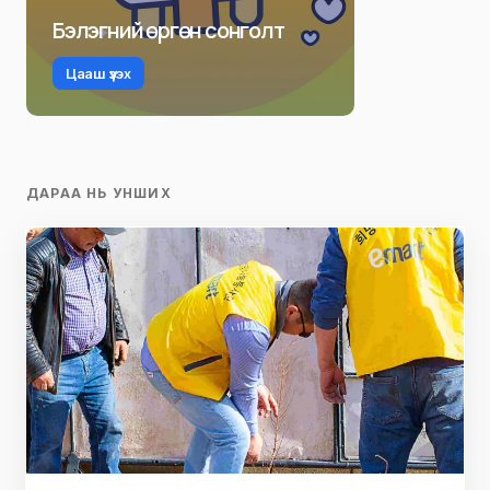
Бэлэгний өргөн сонголт
Цааш үзэх
ДАРАА НЬ УНШИХ