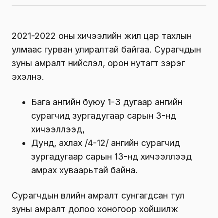
2021-2022 оны хичээлийн жил цар тахлын
улмаас гурван улиралтай байгаа. Сурагчдын
зуны амралт нийслэл, орон нутагт зэрэг
эхэлнэ.
Бага ангийн буюу 1-3 дугаар ангийн
сурагчид зургадугаар сарын 3-нд
хичээллээд,
Дунд, ахлах /4-12/ ангийн сурагчид
зургадугаар сарын 13-нд хичээллээд
амрах хуваарьтай байна.
Сурагчдын өвлийн амралт сунгагдсан тул
зуны амралт долоо хоногоор хойшилж