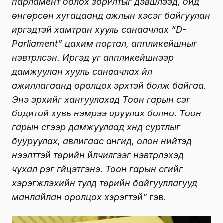
парламент болох зорилтыг дэвшүүлээд, бид
өнгөрсөн хугацаанд ажлын хэсэг байгуулан
иргэдтэй хамтран хууль санаачлах “D-
Parliament” цахим портал, аппликейшныг
нэвтрүүлсэн. Иргэд уг аппликейшнээр
дамжуулан хууль санаачлах үйл
ажиллагаанд оролцох эрхтэй болж байгаа.
Энэ эрхийг хангуулахад Тоон гарын үсэг
бодитой хувь нэмрээ оруулах болно. Тоон
гарын үсгээр дамжуулаад хүнд суртлыг
бууруулах, авлигаас ангид, олон нийтэд
нээлттэй төрийн үйлчилгээг нэвтрүүлэхэд
чухал үүрэг гүйцэтгэнэ. Тоон гарын үсгийг
хэрэгжүүлэхийн тулд төрийн байгууллагууд
манлайлан оролцох хэрэгтэй”
гэв.