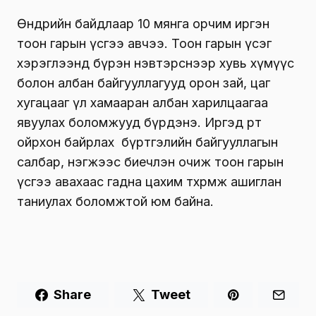
Өнөөдрийн байдлаар 10 мянга орчим иргэн
тоон гарын үсгээ авчээ. Тоон гарын үсэг
хэрэглээнд бүрэн нэвтэрснээр хувь хүмүүс
болон албан байгууллагууд орон зай, цаг
хугацааг үл хамааран албан харилцаагаа
явуулах боломжууд бүрдэнэ. Иргэд өөрт
ойрхон байрлах бүртгэлийн байгууллагын
салбар, нэгжээс биечлэн очиж тоон гарын
үсгээ авахаас гадна цахим төхөөрөмж ашиглан
таниулах боломжтой юм байна.
Share
Tweet