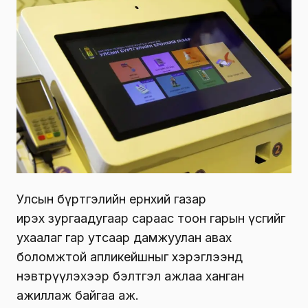
Улсын бүртгэлийн ерөнхий газар
ирэх зургаадугаар сараас тоон гарын үсгийг
ухаалаг гар утсаар дамжуулан авах
боломжтой апликейшныг хэрэглээнд
нэвтрүүлэхээр бэлтгэл ажлаа ханган
ажиллаж байгаа аж.