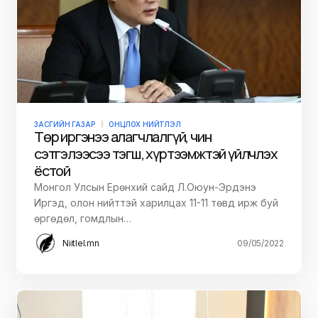
ЗАСГИЙН ГАЗАР
ОНЦЛОХ НИЙТЛЭЛ
Төр иргэнээ алагчлалгүй, чин
сэтгэлээсээ тэгш, хүртээмжтэй үйлчлэх
ёстой
Монгол Улсын Ерөнхий сайд Л.Оюун-Эрдэнэ
Иргэд, олон нийттэй харилцах 11-11 төвд ирж буй
өргөдөл, гомдлын…
Niitlel.mn
09/05/2022