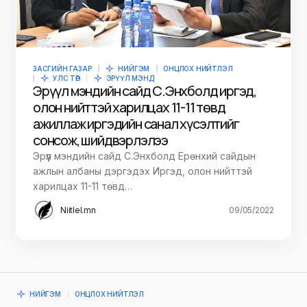
ЗАСГИЙН ГАЗАР
НИЙГЭМ
ОНЦЛОХ НИЙТЛЭЛ
УЛС ТӨР
ЭРҮҮЛ МЭНД
Эрүүл мэндийн сайд С.Энхболд иргэд,
олон нийттэй харилцах 11-11 төвд
ажиллаж иргэдийн санал хүсэлтийг
сонсож, шийдвэрлэлээ
Эрүүл мэндийн сайд С.Энхболд Ерөнхий сайдын
ажлын албаны дэргэдэх Иргэд, олон нийттэй
харилцах 11-11 төвд…
Niitlel.mn
09/05/2022
НИЙГЭМ
ОНЦЛОХ НИЙТЛЭЛ