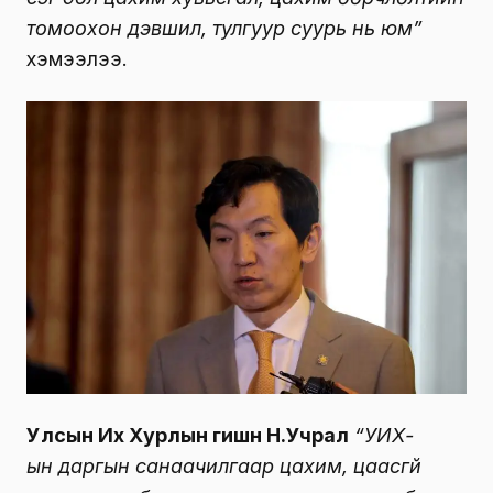
томоохон дэвшил, тулгуур суурь нь юм”
хэмээлээ.
Улсын Их Хурлын гишүүн Н.Учрал
“УИХ-
ын даргын санаачилгаар цахим, цаасгүй