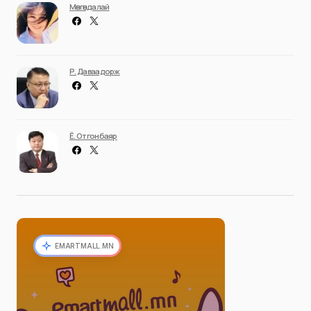
Мөнгөндалай
Р. Даваадорж
Ё. Отгонбаяр
EMARTMALL.MN