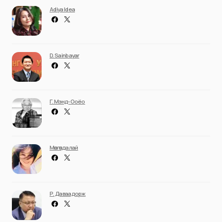
Adiya Idea
D. Sainbayar
Г. Мэнд-Ооёо
Мөнгөндалай
Р. Даваадорж