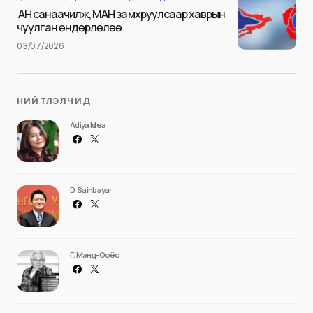
Илгээх
АН санаачилж, МАН замхруулсаар хаврын
чуулган өндөрлөлөө
03/07/2026
НИЙТЛЭЛЧИД
Adiya Idea
D. Sainbayar
Г. Мэнд-Ооёо