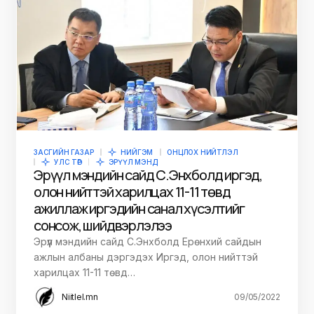
ЗАСГИЙН ГАЗАР
НИЙГЭМ
ОНЦЛОХ НИЙТЛЭЛ
УЛС ТӨР
ЭРҮҮЛ МЭНД
Эрүүл мэндийн сайд С.Энхболд иргэд,
олон нийттэй харилцах 11-11 төвд
ажиллаж иргэдийн санал хүсэлтийг
сонсож, шийдвэрлэлээ
Эрүүл мэндийн сайд С.Энхболд Ерөнхий сайдын
ажлын албаны дэргэдэх Иргэд, олон нийттэй
харилцах 11-11 төвд…
Niitlel.mn
09/05/2022