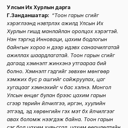
Улсын Их Хурлын дарга
Г.Занданшатар:
“Тоон гарын үсгийг
хэрэглээнд нэвтрүүлэх ажилд Улсын Их
Хурлын гишүүд манлайлан оролцох хэрэгтэй.
Нэн тэргүүнд Инноваци, цахим бодлогын
байнгын хороо үүн дээр идэвх санаачилгатай
ажиллах шаардлагатай. Тоон гарын үсгийг
дагаад хэмнэлт жинхэнэ утгаараа бий
болно. Хэмнэлт гэдгийг зөвхөн мөнгөөр
хэмжих бус үр ашгийг сайжруулах, цаг
хугацааг хэмнэхийг ч бас хэлнэ. Монгол
Улсын өнцөг булан бүрээс цахим гарын
үсгээр төрийн үйлчилгээ, иргэн, хуулийн
этгээд, эд хөрөнгийн гэх мэт бүх үйлчилгээг
авах боломж нээгдэж байна. Тоон гарын
үсэг бол цахим хувьсгал, цахим өөрчлөлтийн