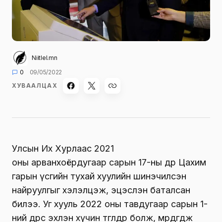
Niitlel.mn
0
09/05/2022
ХУВААЛЦАХ
Улсын Их Хурлаас 2021
оны арванхоёрдугаар сарын 17-ны өдөр Цахим
гарын үсгийн тухай хуулийн шинэчилсэн
найруулгыг хэлэлцэж, эцэслэн баталсан
билээ. Уг хууль 2022 оны тавдугаар сарын 1-
ний өдрөөс эхлэн хүчин төгөлдөр болж, мөрдөгдөж