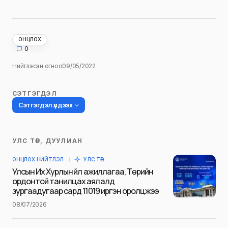
ОНЦЛОХ
0
Нийтлэсэн огноо
09/05/2022
СЭТГЭГДЭЛ
Сэтгэгдэл үлдээх
УЛС ТӨР, ДУУЛИАН
Таны имэйл хаягийг нийтлэхгүй.
ОНЦЛОХ НИЙТЛЭЛ
УЛС ТӨР
Шаардлагатай талбаруудыг
*
гэж
Улсын Их Хурлын үйл ажиллагаа, Төрийн
тэмдэглэсэн
ордонтой танилцах аялалд
зургаадугаар сард 11019 иргэн оролцжээ
Name
*
08/07/2026