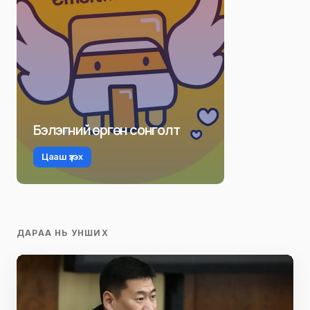
Бэлэгний өргөн сонголт
Цааш үзэх
ДАРАА НЬ УНШИХ