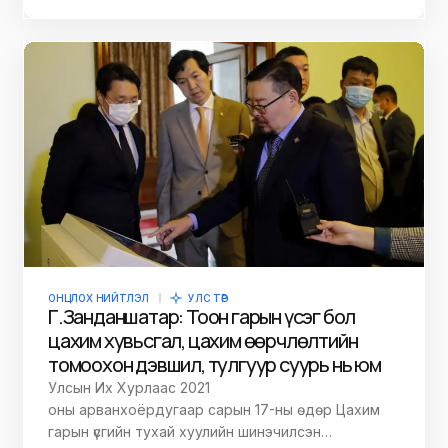
ОНЦЛОХ НИЙТЛЭЛ
УЛС ТӨР
Г.Занданшатар: Тоон гарын үсэг бол
цахим хувьсгал, цахим өөрчлөлтийн
томоохон дэвшил, тулгуур суурь нь юм
Улсын Их Хурлаас 2021
оны арванхоёрдугаар сарын 17-ны өдөр Цахим
гарын үсгийн тухай хуулийн шинэчилсэн…