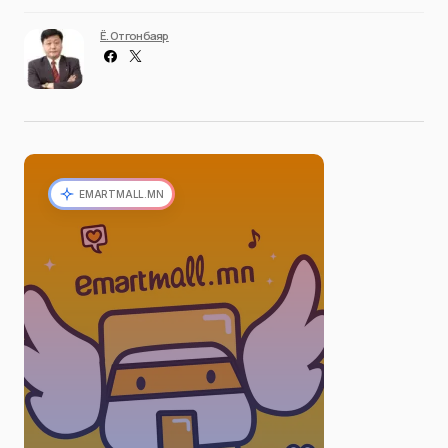
Ё. Отгонбаяр
EMARTMALL.MN