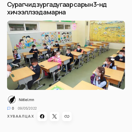
Сурагчид зургадугаар сарын 3-нд
хичээллээд амарна
Niitlel.mn
0
09/05/2022
ХУВААЛЦАХ