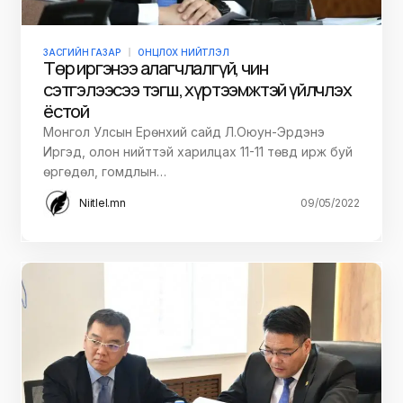
ЗАСГИЙН ГАЗАР
ОНЦЛОХ НИЙТЛЭЛ
Төр иргэнээ алагчлалгүй, чин
сэтгэлээсээ тэгш, хүртээмжтэй үйлчлэх
ёстой
Монгол Улсын Ерөнхий сайд Л.Оюун-Эрдэнэ
Иргэд, олон нийттэй харилцах 11-11 төвд ирж буй
өргөдөл, гомдлын…
Niitlel.mn
09/05/2022