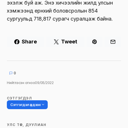
эхэлж буй аж. Энэ хичээлийн жилд улсын
хэмжээнд ерөнхий боловсролын 854
сургуульд 718,817 сурагч суралцаж байна.
Share
Tweet
0
Нийтлэсэн огноо
09/05/2022
СЭТГЭГДЭЛ
Сэтгэгдэл үлдээх
УЛС ТӨР, ДУУЛИАН