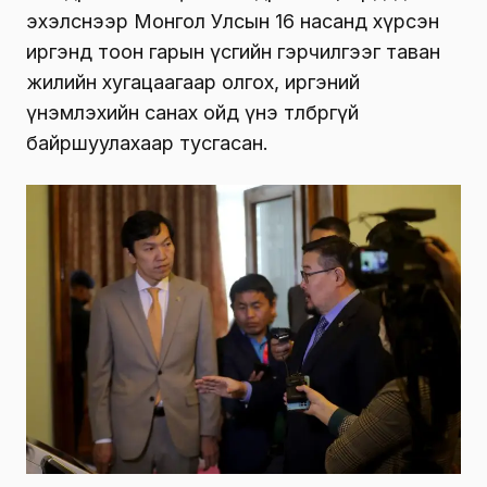
эхэлснээр Монгол Улсын 16 насанд хүрсэн
иргэнд тоон гарын үсгийн гэрчилгээг таван
жилийн хугацаагаар олгох, иргэний
үнэмлэхийн санах ойд үнэ төлбөргүй
байршуулахаар тусгасан.