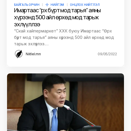
БАЙГАЛЬ ОРЧИН
НИЙГЭМ
ОНЦЛОХ НИЙТЛЭЛ
Имартаас “Өрх бүрт мод тарья” аяны
хүрээнд 500 айл өрхөд мод тарьж
эхлүүллээ
“Скай хайпермаркет” ХХК буюу Имартаас “Өрх
бүрт мод таръя” аяны хүрээнд 500 айл өрхөд мод
тарьж эхлүүллээ.…
Niitlel.mn
09/05/2022