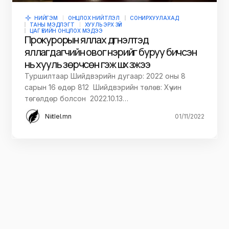
НИЙГЭМ
ОНЦЛОХ НИЙТЛЭЛ
СОНИРХУУЛАХАД
ТАНЫ МЭДЛЭГТ
ХУУЛЬ ЭРХ ЗҮЙ
ЦАГ ҮЕИЙН ОНЦЛОХ МЭДЭЭ
Прокурорын яллах дүгнэлтэд
яллагдагчийн овог нэрийг буруу бичсэн
нь хууль зөрчсөн гэж шүүх үзжээ
Туршилтаар Шийдвэрийн дугаар: 2022 оны 8
сарын 16 өдөр 812 Шийдвэрийн төлөв: Хүчин
төгөлдөр болсон 2022.10.13…
Niitlel.mn
01/11/2022