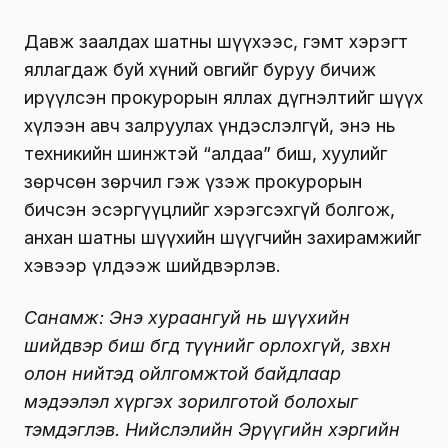
Давж заалдах шатны шүүхээс, гэмт хэрэгт
яллагдаж буй хүний овгийг буруу бичиж
ирүүлсэн прокурорын яллах дүгнэлтийг шүүх
хүлээн авч залруулах үндэслэлгүй, энэ нь
техникийн шинжтэй “алдаа” биш, хуулийг
зөрчсөн зөрчил гэж үзэж прокурорын
бичсэн эсэргүүцлийг хэрэгсэхгүй болгож,
анхан шатны шүүхийн шүүгчийн захирамжийг
хэвээр үлдээж шийдвэрлэв.
Санамж: Энэ хураангуй нь шүүхийн
шийдвэр биш бөгөөд түүнийг орлохгүй, зөвхөн
олон нийтэд ойлгомжтой байдлаар
мэдээлэл хүргэх зорилготой болохыг
тэмдэглэв. Нийслэлийн Эрүүгийн хэргийн