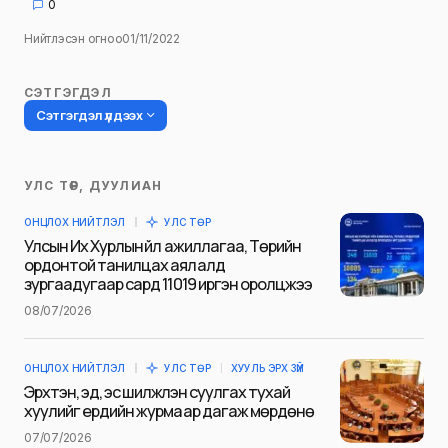
0
Нийтлэсэн огноо
01/11/2022
СЭТГЭГДЭЛ
Сэтгэгдэл үлдээх
УЛС ТӨР, ДУУЛИАН
Таны имэйл хаягийг нийтлэхгүй.
ОНЦЛОХ НИЙТЛЭЛ
УЛС ТӨР
Шаардлагатай талбаруудыг
*
гэж
Улсын Их Хурлын үйл ажиллагаа, Төрийн
тэмдэглэсэн
ордонтой танилцах аялалд
зургаадугаар сард 11019 иргэн оролцжээ
Name
*
08/07/2026
ОНЦЛОХ НИЙТЛЭЛ
УЛС ТӨР
ХУУЛЬ ЭРХ ЗҮЙ
E-mail
*
Эрхтэн, эд, эс шилжүүлэн суулгах тухай
хуулийг ердийн журмаар дагаж мөрдөнө
07/07/2026