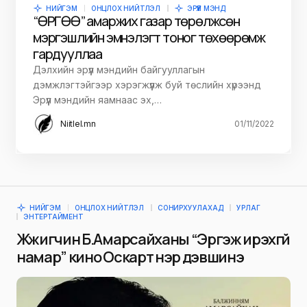
НИЙГЭМ
ОНЦЛОХ НИЙТЛЭЛ
ЭРҮҮЛ МЭНД
“ӨРГӨӨ” амаржих газар төрөлжсөн
мэргэшлийн эмнэлэгт тоног төхөөрөмж
гардууллаа
Дэлхийн эрүүл мэндийн байгууллагын
дэмжлэгтэйгээр хэрэгжүүлж буй төслийн хүрээнд
Эрүүл мэндийн яамнаас эх,…
Niitlel.mn
01/11/2022
НИЙГЭМ
ОНЦЛОХ НИЙТЛЭЛ
СОНИРХУУЛАХАД
УРЛАГ
ЭНТЕРТАЙМЕНТ
Жүжигчин Б.Амарсайханы “Эргэж ирэхгүй
намар” кино Оскарт нэр дэвшинэ