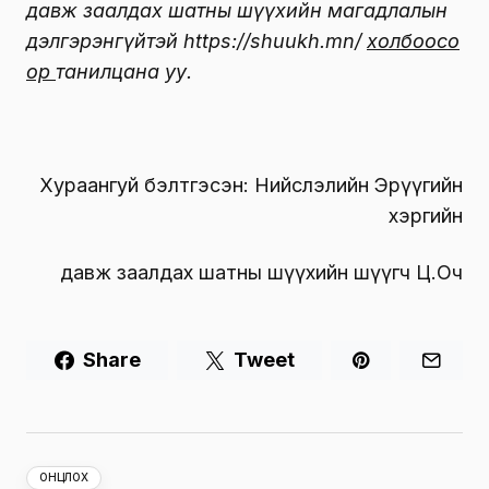
давж заалдах шатны шүүхийн магадлалын
дэлгэрэнгүйтэй https://shuukh.mn/
холбоосо
ор
танилцана уу.
Хураангуй бэлтгэсэн: Нийслэлийн Эрүүгийн
хэргийн
давж заалдах шатны шүүхийн шүүгч Ц.Оч
Share
Tweet
ОНЦЛОХ