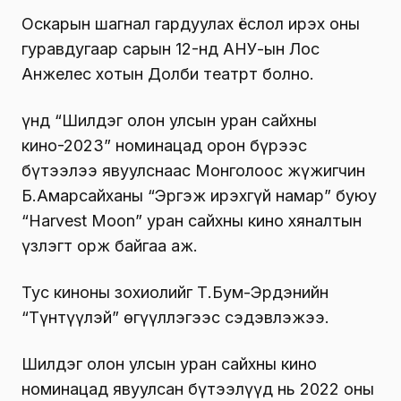
Оскарын шагнал гардуулах ёслол ирэх оны
гуравдугаар сарын 12-нд АНУ-ын Лос
Анжелес хотын Долби театрт болно.
Үүнд “Шилдэг олон улсын уран сайхны
кино-2023” номинацад орон бүрээс
бүтээлээ явуулснаас Монголоос жүжигчин
Б.Амарсайханы “Эргэж ирэхгүй намар” буюу
“Harvest Moon” уран сайхны кино хяналтын
үзлэгт орж байгаа аж.
Тус киноны зохиолийг Т.Бум-Эрдэнийн
“Түнтүүлэй” өгүүллэгээс сэдэвлэжээ.
Шилдэг олон улсын уран сайхны кино
номинацад явуулсан бүтээлүүд нь 2022 оны