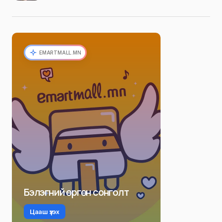
EMARTMALL.MN
Бэлэгний өргөн сонголт
Цааш үзэх