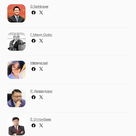
D. Sainbayar
Г. Мэнд-Ооёо
Мөнгөндалай
Р. Даваадорж
Ё. Отгонбаяр