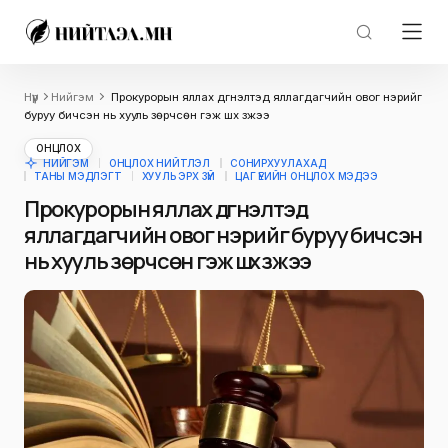
Нүүр
Нийгэм
Прокурорын яллах дүгнэлтэд яллагдагчийн овог нэрийг
буруу бичсэн нь хууль зөрчсөн гэж шүүх үзжээ
ОНЦЛОХ
НИЙГЭМ
ОНЦЛОХ НИЙТЛЭЛ
СОНИРХУУЛАХАД
ТАНЫ МЭДЛЭГТ
ХУУЛЬ ЭРХ ЗҮЙ
ЦАГ ҮЕИЙН ОНЦЛОХ МЭДЭЭ
Прокурорын яллах дүгнэлтэд
яллагдагчийн овог нэрийг буруу бичсэн
нь хууль зөрчсөн гэж шүүх үзжээ