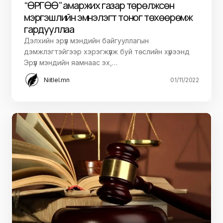
“ӨРГӨӨ” амаржих газар төрөлжсөн
мэргэшлийн эмнэлэгт тоног төхөөрөмж
гардууллаа
Дэлхийн эрүүл мэндийн байгууллагын
дэмжлэгтэйгээр хэрэгжүүлж буй төслийн хүрээнд
Эрүүл мэндийн яамнаас эх,…
Niitlel.mn
01/11/2022