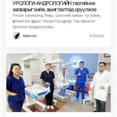
УРОЛОГИ-АНДРОЛОГИЙН тасгийн их
засварыг хийж, ашиглалтад оруулжээ ​​​​​​​
Улсын хэмжээнд бөөр, шээсний замын тусламж,
үйлчилгээг үзүүлдэг Улсын Нэгдүгээр Төв эмнэлэг
Урологи-Андрологийн…
Niitlel.mn
01/11/2022