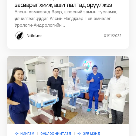
засварыг хийж, ашиглалтад оруулжээ ​​​​​​​
Улсын хэмжээнд бөөр, шээсний замын тусламж,
үйлчилгээг үзүүлдэг Улсын Нэгдүгээр Төв эмнэлэг
Урологи-Андрологийн…
Niitlel.mn
01/11/2022
НИЙГЭМ
ОНЦЛОХ НИЙТЛЭЛ
ЭРҮҮЛ МЭНД