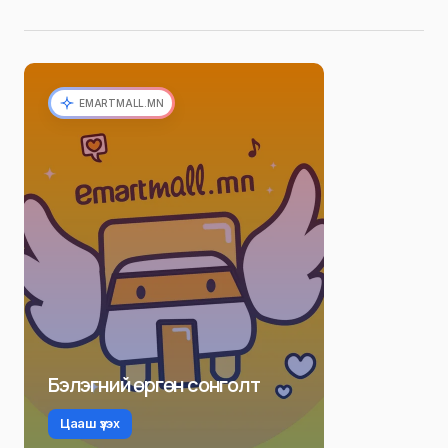
EMARTMALL.MN
Бэлэгний өргөн сонголт
Цааш үзэх