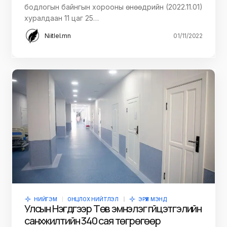
бодлогын байнгын хорооны өнөөдрийн (2022.11.01)
хуралдаан 11 цаг 25…
Niitlel.mn
01/11/2022
НИЙГЭМ
ОНЦЛОХ НИЙТЛЭЛ
ЭРҮҮЛ МЭНД
Улсын Нэгдүгээр Төв эмнэлэг гүйцэтгэлийн
санхүүжилтийн 340 сая төгрөгөөр