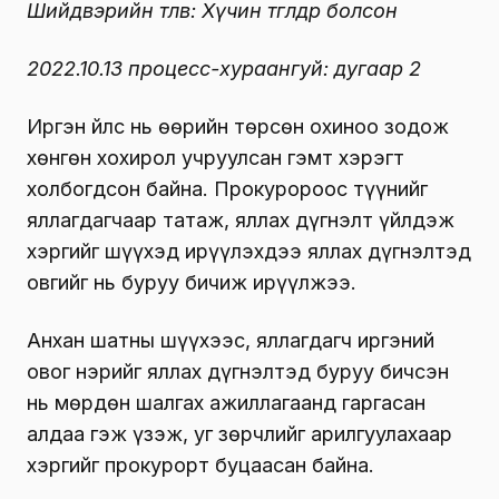
Шийдвэрийн төлөв: Хүчин төгөлдөр болсон
2022.10.13 процесс-хураангуй: дугаар 2
Иргэн Үйлс нь өөрийн төрсөн охиноо зодож
хөнгөн хохирол учруулсан гэмт хэрэгт
холбогдсон байна. Прокуророос түүнийг
яллагдагчаар татаж, яллах дүгнэлт үйлдэж
хэргийг шүүхэд ирүүлэхдээ яллах дүгнэлтэд
овгийг нь буруу бичиж ирүүлжээ.
Анхан шатны шүүхээс, яллагдагч иргэний
овог нэрийг яллах дүгнэлтэд буруу бичсэн
нь мөрдөн шалгах ажиллагаанд гаргасан
алдаа гэж үзэж, уг зөрчлийг арилгуулахаар
хэргийг прокурорт буцаасан байна.