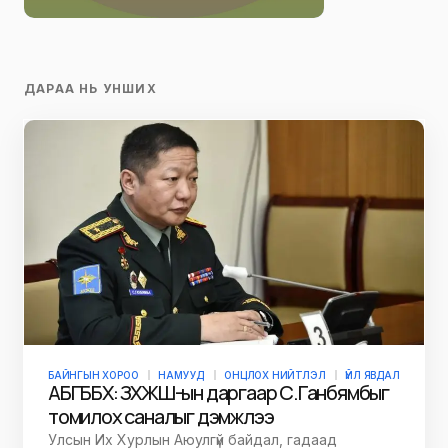
ДАРАА НЬ УНШИХ
БАЙНГЫН ХОРОО
НАМУУД
ОНЦЛОХ НИЙТЛЭЛ
ҮЙЛ ЯВДАЛ
АБГББХ: ЗХЖШ-ын даргаар С.Ганбямбыг
томилох саналыг дэмжлээ
Улсын Их Хурлын Аюулгүй байдал, гадаад