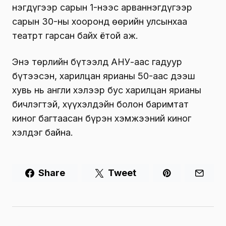
нэгдүгээр сарын 1-нээс арваннэгдүгээр
сарын 30-ны хооронд өөрийн улсынхаа
театрт гарсан байх ётой аж.
Энэ төрлийн бүтээлд АНУ-аас гадуур
бүтээсэн, харилцан ярианы 50-аас дээш
хувь нь англи хэлээр бус харилцан ярианы
бичлэгтэй, хүүхэлдэйн болон баримтат
киног багтаасан бүрэн хэмжээний киног
хэлдэг байна.
Share
Tweet