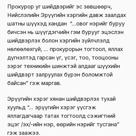
Прокурор уг шийдвэрийг эс зөвшөөрч,
Нийслэлийн Эрүүгийн хэргийн давж заалдах
шатны шүүхэд хандан “…овог нэрийг буруу
бичсэн нь шүүгдэгчийн гэм бурууг эцэслэн
шийдвэрлэх болон хэргийн зүйлчлэлд
нөлөөлөхгүй, … прокурорын тогтоол, яллах
дүгнэлтэд гарсан үг, үсэг, тоо, тооцооны
зэрэг техникийн шинжтэй алдааг шүүхийн
шийдвэрт залруулах бүрэн боломжтой
байсан” гэж маргав.
Эрүүгийн хэрэг хянан шийдвэрлэх тухай
хуульд “… эрүүгийн хэрэг үүсгэж
яллагдагчаар татах тогтоолд сэжигтний
эцэг /эх/-ийн нэр, өөрийн нэрийг тусгана”
гэж заажээ.