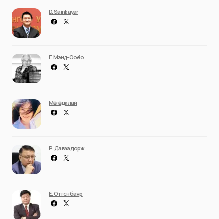
D. Sainbayar
Г. Мэнд-Ооёо
Мөнгөндалай
Р. Даваадорж
Ё. Отгонбаяр