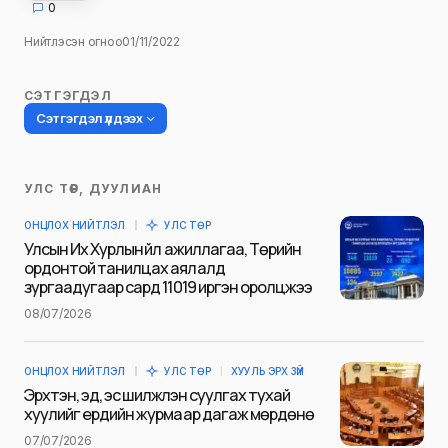
0
Нийтлэсэн огноо
01/11/2022
СЭТГЭГДЭЛ
Сэтгэгдэл үлдээх
УЛС ТӨР, ДУУЛИАН
Таны имэйл хаягийг нийтлэхгүй.
ОНЦЛОХ НИЙТЛЭЛ
УЛС ТӨР
Шаардлагатай талбаруудыг
*
гэж
Улсын Их Хурлын үйл ажиллагаа, Төрийн
тэмдэглэсэн
ордонтой танилцах аялалд
зургаадугаар сард 11019 иргэн оролцжээ
Name
*
08/07/2026
ОНЦЛОХ НИЙТЛЭЛ
УЛС ТӨР
ХУУЛЬ ЭРХ ЗҮЙ
E-mail
*
Эрхтэн, эд, эс шилжүүлэн суулгах тухай
хуулийг ердийн журмаар дагаж мөрдөнө
07/07/2026