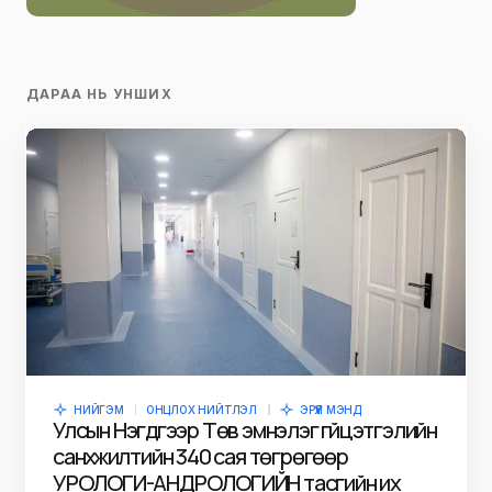
ДАРАА НЬ УНШИХ
НИЙГЭМ
ОНЦЛОХ НИЙТЛЭЛ
ЭРҮҮЛ МЭНД
Улсын Нэгдүгээр Төв эмнэлэг гүйцэтгэлийн
санхүүжилтийн 340 сая төгрөгөөр
УРОЛОГИ-АНДРОЛОГИЙН тасгийн их