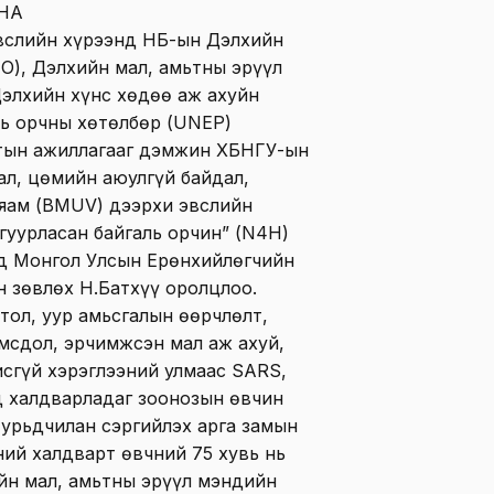
НА
эвслийн хүрээнд НҮБ-ын Дэлхийн
O), Дэлхийн мал, амьтны эрүүл
Дэлхийн хүнс хөдөө аж ахуйн
аль орчны хөтөлбөр (UNEP)
мтын ажиллагааг дэмжин ХБНГУ-ын
ал, цөмийн аюулгүй байдал,
 яам (BMUV) дээрхи эвслийн
гуурласан байгаль орчин” (N4H)
лд Монгол Улсын Ерөнхийлөгчийн
н зөвлөх Н.Батхүү оролцлоо.
тол, уур амьсгалын өөрчлөлт,
мсдол, эрчимжсэн мал аж ахуй,
исгүй хэрэглээний улмаас SARS,
нд халдварладаг зоонозын өвчин
 урьдчилан сэргийлэх арга замын
ний халдварт өвчний 75 хувь нь
йн мал, амьтны эрүүл мэндийн