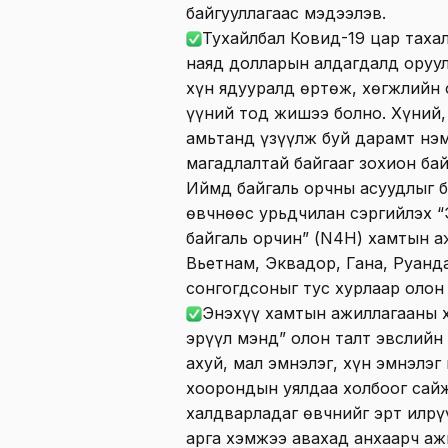
байгууллагаас мэдээлэв.
Тухайлбал Ковид-19 цар тахал
наяд долларын алдагдалд оруулж
хүн ядууралд өртөж, хөгжлийн 
үүний тод жишээ болно. Хүний, 
амьтанд үзүүлж буй дарамт нэм
магадлалтай байгааг зохион ба
Иймд байгаль орчны асуудлыг 
өвчнөөс урьдчилан сэргийлэх “
байгаль орчин” (N4H) хамтын 
Вьетнам, Эквадор, Гана, Руанд
сонгогдсоныг тус хурлаар олон 
Энэхүү хамтын ажиллагааны 
эрүүл мэнд” олон талт эвслийн
ахуй, мал эмнэлэг, хүн эмнэлэ
хоорондын уялдаа холбоог сай
халдварладаг өвчнийг эрт илрү
арга хэмжээ авахад анхаарч аж