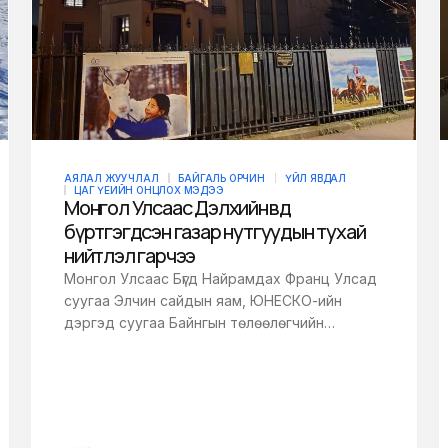
АЯЛАЛ ЖУУЧЛАЛ
БАЙГАЛЬ ОРЧИН
ҮЙЛ ЯВДАЛ
ЦАГ ҮЕИЙН ОНЦЛОХ МЭДЭЭ
Монгол Улсаас Дэлхийн өвд
бүртгэгдсэн газар нутгуудын тухай
нийтлэл гарчээ
Монгол Улсаас Бүгд Найрамдах Франц Улсад
суугаа Элчин сайдын яам, ЮНЕСКО-ийн
дэргэд суугаа Байнгын төлөөлөгчийн…