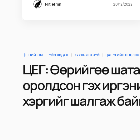
Niitlel.mn
20/12/2022
НИЙГЭМ
ҮЙЛ ЯВДАЛ
ХУУЛЬ ЭРХ ЗҮЙ
ЦАГ ҮЕИЙН ОНЦЛОХ
ЦЕГ: Өөрийгөө шат
оролдсон гэх иргэн
хэргийг шалгаж бай