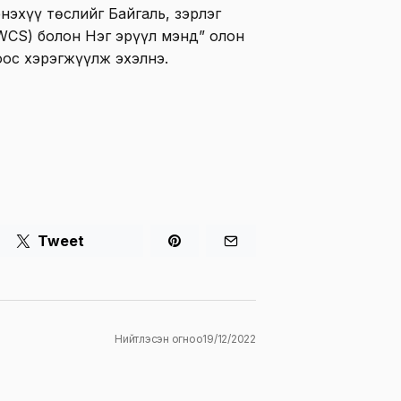
нэхүү төслийг Байгаль, зэрлэг
WCS) болон Нэг эрүүл мэнд” олон
оос хэрэгжүүлж эхэлнэ.
Tweet
Нийтлэсэн огноо
19/12/2022