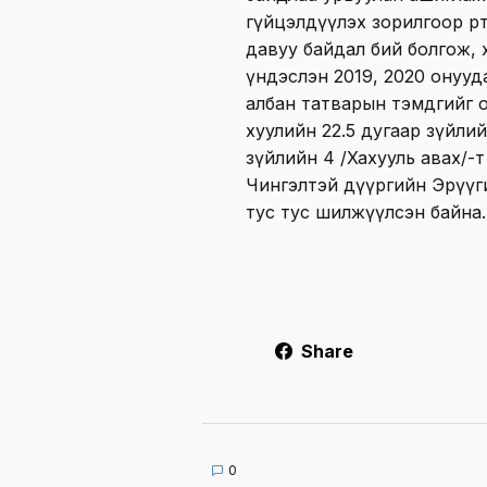
гүйцэлдүүлэх зорилгоор өөр
давуу байдал бий болгож, 
үндэслэн 2019, 2020 онууд
албан татварын тэмдгийг о
хуулийн 22.5 дугаар зүйлийн 
зүйлийн 4 /Хахууль авах/-т
Чингэлтэй дүүргийн Эрүүг
тус тус шилжүүлсэн байна.
Share
0