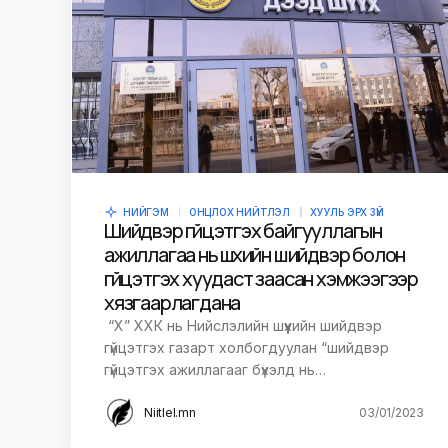
Save my name and e-mail in this br
time I comment.
Илгээх
НИЙГЭМ
ОНЦЛОХ НИЙТЛЭЛ
ХУУЛЬ ЭРХ ЗҮЙ
Шийдвэр гүйцэтгэх байгууллагын
ажиллагаа нь шүүхийн шийдвэр болон
гүйцэтгэх хуудаст заасан хэмжээгээр
хязгаарлагдана
“Х” ХХК нь Нийслэлийн шүүхийн шийдвэр
гүйцэтгэх газарт холбогдуулан “шийдвэр
гүйцэтгэх ажиллагааг бүхэлд нь…
Niitlel.mn
03/01/2023