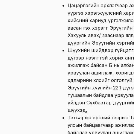
Цэцэрлэгийн эрхлэгчээр а
үүргээ хэрэгжүүлсний хари
хийсний хариуд үргэлжилс
авсан гэх хэрэгт Эрүүгийн 
Хахууль авах/ зааснаар ял
дүүргийн Эрүүгийн хэргий
Шүүхийн шийдвэр гүйцэтгэ
дүгээр нээлттэй хорих анг
ажиллаж байсан Б нь албан
урвуулан ашиглаж, хоригдлу
хөдөлмөрийн хөлсийг олголгү
Эрүүгийн хуулийн 22.1 дүгэ
тушаалын байдлаа урвуулан
үйлдэн Сүхбаатар дүүргий
шүүхэд,
Татварын ерөнхий газрын 
улсын байцаагчаар ажилла
байдлаа урвуулан ашиглаж