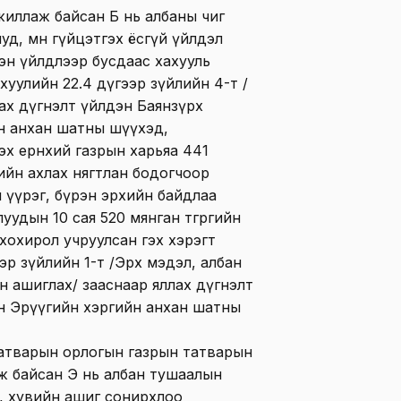
жиллаж байсан Б нь албаны чиг
уд, мөн гүйцэтгэх ёсгүй үйлдэл
эн үйлдлээр бусдаас хахууль
хуулийн 22.4 дүгээр зүйлийн 4-т /
лах дүгнэлт үйлдэн Баянзүрх
н анхан шатны шүүхэд,
х ерөнхий газрын харьяа 441
ийн ахлах нягтлан бодогчоор
 үүрэг, бүрэн эрхийн байдлаа
удын 10 сая 520 мянган төгрөгийн
й хохирол учруулсан гэх хэрэгт
эр зүйлийн 1-т /Эрх мэдэл, албан
 ашиглах/ зааснаар яллах дүгнэлт
н Эрүүгийн хэргийн анхан шатны
Татварын орлогын газрын татварын
ж байсан Э нь албан тушаалын
, хувийн ашиг сонирхлоо