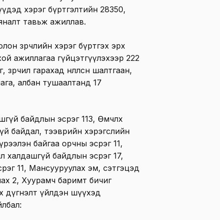
үүдэд хэрэг бүртгэлтийн 28350,
хяналт тавьж ажиллав.
олон зөрчлийн хэрэг бүртгэх эрх
ой ажиллагаа гүйцэтгүүлэхээр 222
 зөрчил гарахад нөлөөлсөн шалтгаан,
лага, албан тушаалтанд 17
гүй байдлын эсрэг 113, Өмчлөх
улгүй байдал, тээврийн хэрэгслийн
рээлэн байгаа орчны эсрэг 11,
лөө халдашгүй байдлын эсрэг 17,
рэг 11, Мансууруулах эм, сэтгэцэд
глах 2, Хуурамч баримт бичиг
ах дүгнэлт үйлдэн шүүхэд
лбал: