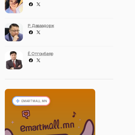
Р. Даваадорж
Ё. Отгонбаяр
EMARTMALL.MN