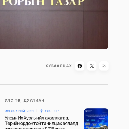
ХУВААЛЦАХ
УЛС ТӨР, ДУУЛИАН
ОНЦЛОХ НИЙТЛЭЛ
УЛС ТӨР
Улсын Их Хурлын үйл ажиллагаа,
Төрийн ордонтой танилцах аялалд
зургаадугаар сард 11019 иргэн