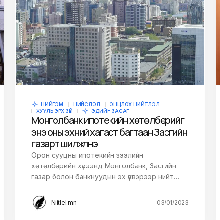
owser for the next
НИЙГЭМ
НИЙСЛЭЛ
ОНЦЛОХ НИЙТЛЭЛ
ХУУЛЬ ЭРХ ЗҮЙ
ЭДИЙН ЗАСАГ
Монголбанк ипотекийн хөтөлбөрийг
энэ оны эхний хагаст багтаан Засгийн
газарт шилжүүлнэ
Орон сууцны ипотекийн зээлийн
хөтөлбөрийн хүрээнд Монголбанк, Засгийн
газар болон банкнуудын эх үүсвэрээр нийт…
Niitlel.mn
03/01/2023