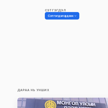
СЭТГЭГДЭЛ
Сэтгэгдэл үлдээх
Таны имэйл хаягийг нийтлэхгүй.
Шаардлагатай талбаруудыг
*
гэ
тэмдэглэсэн
Name
*
Сэтгэгдэл
*
ДАРАА НЬ УНШИХ