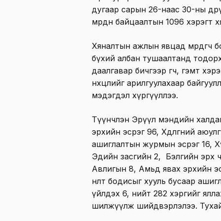
дугаар сарын 26-наас 30-ны өдр
мөрдөн байцаалтын 1096 хэрэгт 
Хяналтын ажлын явцад мөрдөгч б
бүхий албан тушаалтанд тодорх
даалгавар бичгээр өгч, гэмт хэрэг,
нөхцөлийг арилгуулахаар байгуул
мэдэгдэл хүргүүллээ.
Түүнчлэн Эрүүл мэндийн халдаш
эрхийн эсрэг 96, Хөдөлгөөний аю
ашиглалтын журмын эсрэг 16, Хү
Эдийн засгийн 2, Бэлгийн эрх чө
Авлигын 8, Амьд явах эрхийн эс
нөлөөт бодисыг хууль бусаар аши
үйлдэх 6, нийт 282 хэргийг ялл
шилжүүлж шийдвэрлэлээ. Тухай