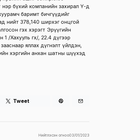
төө нэр бүхий компанийн захирал Ү-д
хуурамч баримт бичгүүдийг
ад нийт 378,140 ширхэг онцгой
лгосон гэх хэрэгт Эрүүгийн
1 /Хахууль өгөх/, 22.4 дүгээр
 зааснаар яллах дүгнэлт үйлдэн,
ийн хэргийн анхан шатны шүүхэд
Tweet
Нийтлэсэн огноо
03/01/2023