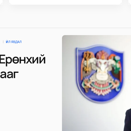
Д
ҮЙЛ ЯВДАЛ
 Ерөнхий
ааг