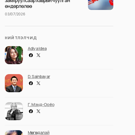
замхруулсаар хаврын чуулган
өндөрлөлөө
03/07/2026
НИЙТЛЭЛЧИД
Adiya Idea
D. Sainbayar
Г. Мэнд-Ооёо
Мөнгөндалай