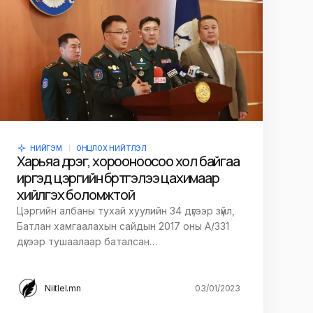
НИЙГЭМ
ОНЦЛОХ НИЙТЛЭЛ
Харьяа дүүрэг, хорооноосоо хол байгаа
иргэд цэргийн бүртгэлээ цахимаар
хийлгэх боломжтой
Цэргийн албаны тухай хуулийн 34 дүгээр зүйл,
Батлан хамгаалахын сайдын 2017 оны A/331
дүгээр тушаалаар баталсан…
Niitlel.mn
03/01/2023