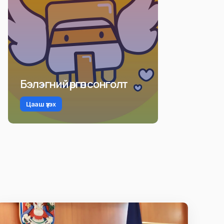
Бэлэгний өргөн сонголт
Цааш үзэх