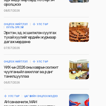
оролцжээ
08/07/2026
ОНЦЛОХ НИЙТЛЭЛ
УЛС ТӨР
ХУУЛЬ ЭРХ ЗҮЙ
Эрхтэн, эд, эс шилжүүлэн суулгах
тухай хуулийг ердийн журмаар
дагаж мөрдөнө
07/07/2026
ОНЦЛОХ НИЙТЛЭЛ
УЛС ТӨР
УИХ-ын 2026 оны хаврын ээлжит
чуулганы үйл ажиллагаа, үр дүнг
танилцууллаа
06/07/2026
УЛС ТӨР
ЦАГ ҮЕИЙН ОНЦЛОХ МЭДЭЭ
АН санаачилж, МАН