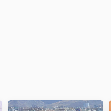
ж
E-mail
*