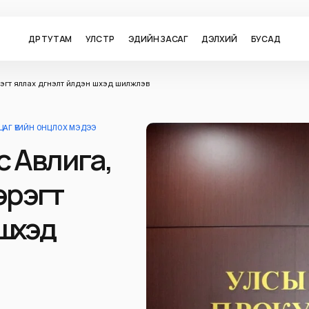
ӨДӨР ТУТАМ
УЛС ТӨР
ЭДИЙН ЗАСАГ
ДЭЛХИЙ
БУСАД
 яллах дүгнэлт үйлдэн шүүхэд шилжүүлэв
ЦАГ ҮЕИЙН ОНЦЛОХ МЭДЭЭ
 Авлига,
эрэгт
үүхэд