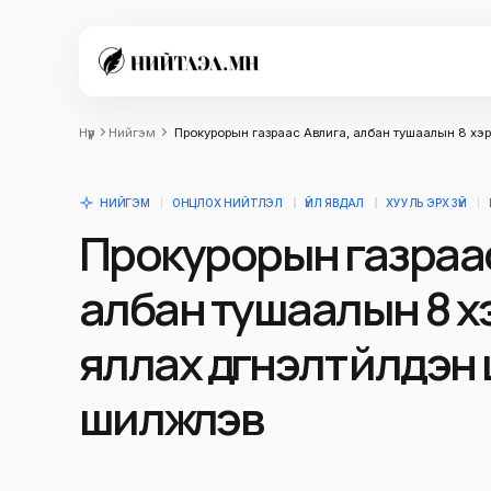
Нүүр
Нийгэм
Прокурорын газраас Авлига, албан тушаалын 8 хэрэгт
НИЙГЭМ
ОНЦЛОХ НИЙТЛЭЛ
ҮЙЛ ЯВДАЛ
ХУУЛЬ ЭРХ ЗҮЙ
Прокурорын газраас
албан тушаалын 8 х
яллах дүгнэлт үйлдэн ш
шилжүүлэв