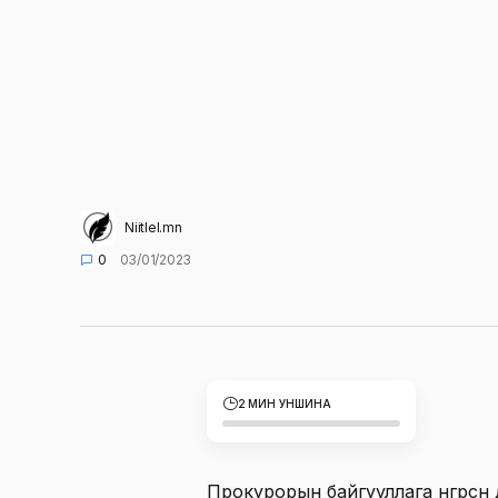
Niitlel.mn
0
03/01/2023
2 МИН УНШИНА
Прокурорын байгууллага өнгөрсөн