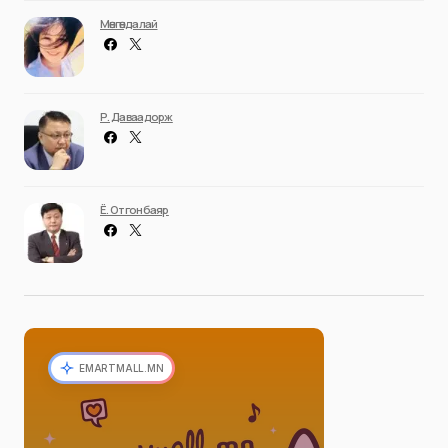
Мөнгөндалай
Р. Даваадорж
Ё. Отгонбаяр
EMARTMALL.MN