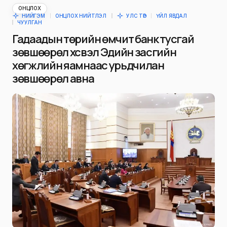
ОНЦЛОХ
НИЙГЭМ
ОНЦЛОХ НИЙТЛЭЛ
УЛС ТӨР
ҮЙЛ ЯВДАЛ
ЧУУЛГАН
Гадаадын төрийн өмчит банк тусгай
зөвшөөрөл хүсвэл Эдийн засгийн
хөгжлийн яамнаас урьдчилан
зөвшөөрөл авна