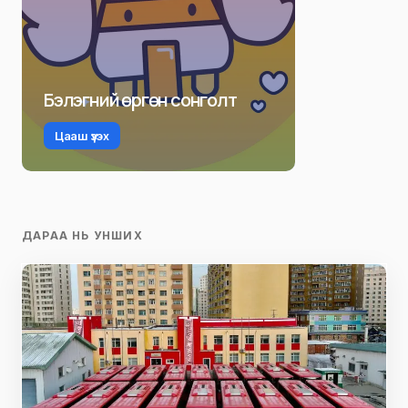
Бэлэгний өргөн сонголт
Цааш үзэх
ДАРАА НЬ УНШИХ