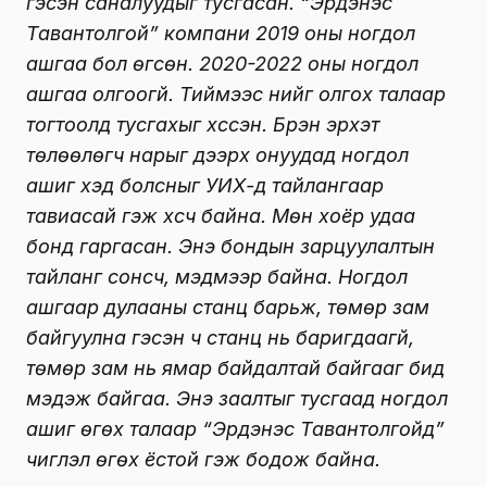
гэсэн саналуудыг тусгасан. “Эрдэнэс
Тавантолгой” компани 2019 оны ногдол
ашгаа бол өгсөн. 2020-2022 оны ногдол
ашгаа олгоогүй. Тиймээс үүнийг олгох талаар
тогтоолд тусгахыг хүссэн. Бүрэн эрхэт
төлөөлөгч нарыг дээрх онуудад ногдол
ашиг хэд болсныг УИХ-д тайлангаар
тавиасай гэж хүсч байна. Мөн хоёр удаа
бонд гаргасан. Энэ бондын зарцуулалтын
тайланг сонсч, мэдмээр байна. Ногдол
ашгаар дулааны станц барьж, төмөр зам
байгуулна гэсэн ч станц нь баригдаагүй,
төмөр зам нь ямар байдалтай байгааг бид
мэдэж байгаа. Энэ заалтыг тусгаад ногдол
ашиг өгөх талаар “Эрдэнэс Тавантолгойд”
чиглэл өгөх ёстой гэж бодож байна.