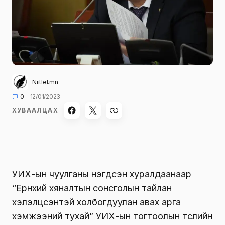
Niitlel.mn
0
12/01/2023
ХУВААЛЦАХ
УИХ-ын чуулганы нэгдсэн хуралдаанаар
“Ерөнхий хяналтын сонсголын тайлан
хэлэлцсэнтэй холбогдуулан авах арга
хэмжээний тухай” УИХ-ын тогтоолын төслийн