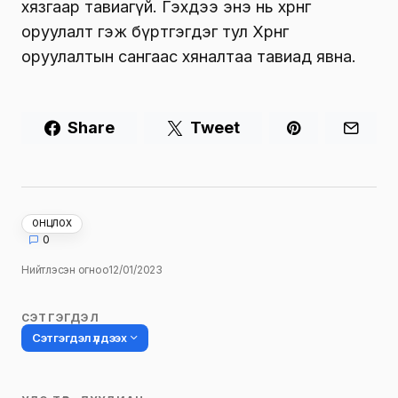
хязгаар тавиагүй. Гэхдээ энэ нь хөрөнгө
оруулалт гэж бүртгэгдэг тул Хөрөнгө
оруулалтын сангаас хяналтаа тавиад явна.
Share
Tweet
ОНЦЛОХ
0
Нийтлэсэн огноо
12/01/2023
СЭТГЭГДЭЛ
Сэтгэгдэл үлдээх