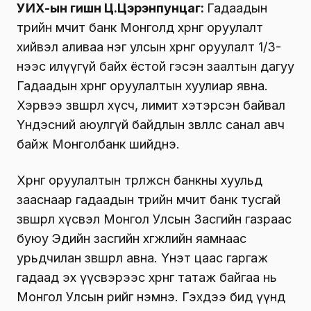
УИХ-ын гишүүн Ц.Цэрэнпунцаг:
Гадаадын
төрийн өмчит банк Монголд хөрөнгө оруулалт
хийвэл аливаа нэг улсын хөрөнгө оруулалт 1/3-
нээс илүүгүй байх ёстой гэсэн заалтын дагуу
Гадаадын хөрөнгө оруулалтын хуулиар явна.
Хэрвээ зөвшөөрөл хүсч, лимит хэтэрсэн байвал
Үндэсний аюулгүй байдлын зөвлөлөөс санал авч
байж Монголбанк шийднэ.
Хөрөнгө оруулалтын төрөлжсөн банкны хуульд
зааснаар гадаадын төрийн өмчит банк тусгай
зөвшөөрөл хүсвэл Монгол Улсын Засгийн газраас
буюу Эдийн засгийн хөгжлийн яамнаас
урьдчилан зөвшөөрөл авна. Үнэт цаас гаргаж
гадаад эх үүсвэрээс хөрөнгө татаж байгаа нь
Монгол Улсын өрийг нэмнэ. Гэхдээ бид үүнд