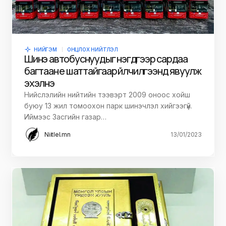
НИЙГЭМ
ОНЦЛОХ НИЙТЛЭЛ
Шинэ автобуснуудыг нэгдүгээр сардаа
багтаан үе шаттайгаар үйлчилгээнд явуулж
эхэлнэ
Нийслэлийн нийтийн тээвэрт 2009 оноос хойш
буюу 13 жил томоохон парк шинэчлэл хийгээгүй.
Иймээс Засгийн газар…
Niitlel.mn
13/01/2023