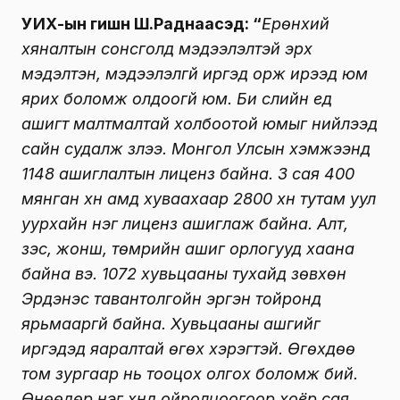
УИХ-ын гишүүн Ш.Раднаасэд: “
Ерөнхий
хяналтын сонсголд мэдээлэлтэй эрх
мэдэлтэн, мэдээлэлгүй иргэд орж ирээд юм
ярих боломж олдоогүй юм. Би сүүлийн үед
ашигт малтмалтай холбоотой юмыг нийлээд
сайн судалж үзлээ. Монгол Улсын хэмжээнд
1148 ашиглалтын лиценз байна. 3 сая 400
мянган хүн амд хуваахаар 2800 хүн тутам уул
уурхайн нэг лиценз ашиглаж байна. Алт,
зэс, жонш, төмрийн ашиг орлогууд хаана
байна вэ. 1072 хувьцааны тухайд зөвхөн
Эрдэнэс тавантолгойн эргэн тойронд
ярьмааргүй байна. Хувьцааны ашгийг
иргэдэд яаралтай өгөх хэрэгтэй. Өгөхдөө
том зургаар нь тооцох олгох боломж бий.
Өнөөдөр нэг хүнд ойролцоогоор хоёр сая