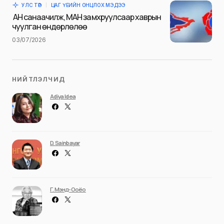
УЛС ТӨР
ЦАГ ҮЕИЙН ОНЦЛОХ МЭДЭЭ
Илгээх
АН санаачилж, МАН замхруулсаар хаврын
чуулган өндөрлөлөө
03/07/2026
НИЙТЛЭЛЧИД
Adiya Idea
D. Sainbayar
Г. Мэнд-Ооёо