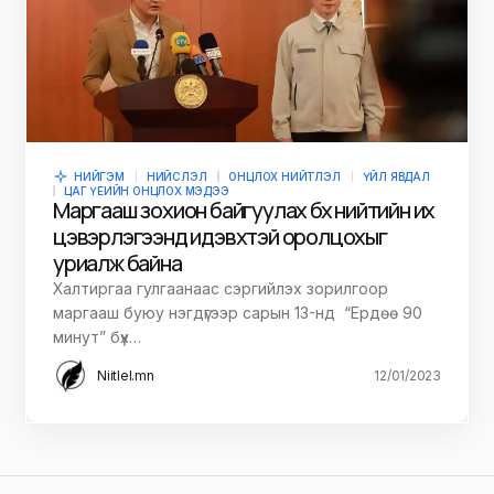
НИЙГЭМ
НИЙСЛЭЛ
ОНЦЛОХ НИЙТЛЭЛ
ҮЙЛ ЯВДАЛ
ЦАГ ҮЕИЙН ОНЦЛОХ МЭДЭЭ
Маргааш зохион байгуулах бүх нийтийн их
цэвэрлэгээнд идэвхтэй оролцохыг
уриалж байна
Халтиргаа гулгаанаас сэргийлэх зорилгоор
маргааш буюу нэгдүгээр сарын 13-нд “Ердөө 90
минут” бүх…
Niitlel.mn
12/01/2023