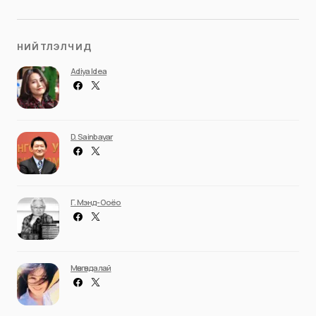
НИЙТЛЭЛЧИД
Adiya Idea
D. Sainbayar
Г. Мэнд-Ооёо
Мөнгөндалай