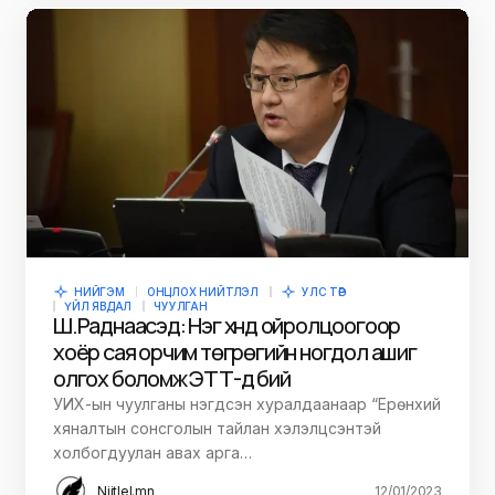
НИЙГЭМ
ОНЦЛОХ НИЙТЛЭЛ
УЛС ТӨР
ҮЙЛ ЯВДАЛ
ЧУУЛГАН
Ш.Раднаасэд: Нэг хүнд ойролцоогоор
хоёр сая орчим төгрөгийн ногдол ашиг
олгох боломж ЭТТ-д бий
УИХ-ын чуулганы нэгдсэн хуралдаанаар “Ерөнхий
хяналтын сонсголын тайлан хэлэлцсэнтэй
холбогдуулан авах арга…
Niitlel.mn
12/01/2023