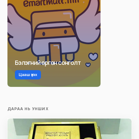
Бэлэгний өргөн сонголт
Цааш үзэх
ДАРАА НЬ УНШИХ