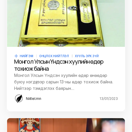
НИЙГЭМ
ОНЦЛОХ НИЙТЛЭЛ
ХУУЛЬ ЭРХ ЗҮЙ
Монгол Улсын Үндсэн хуулийн өдөр
тохиож байна
Монгол Улсын Үндсэн хуулийн өдөр өнөөдөр
буюу нэгдүгээр сарын 13-ны өдөр тохиож байна.
Нийтээр тэмдэглэх баярын…
Niitlel.mn
13/01/2023