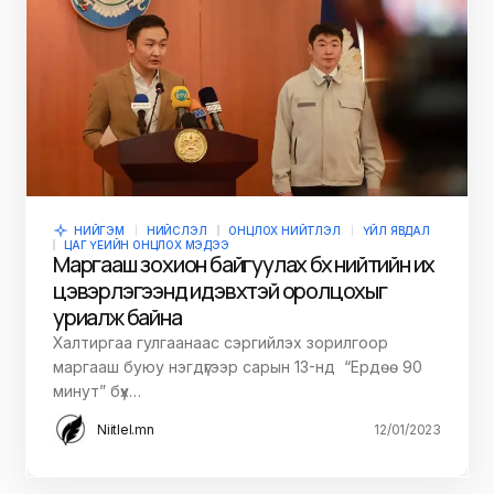
НИЙГЭМ
НИЙСЛЭЛ
ОНЦЛОХ НИЙТЛЭЛ
ҮЙЛ ЯВДАЛ
ЦАГ ҮЕИЙН ОНЦЛОХ МЭДЭЭ
Маргааш зохион байгуулах бүх нийтийн их
цэвэрлэгээнд идэвхтэй оролцохыг
уриалж байна
Халтиргаа гулгаанаас сэргийлэх зорилгоор
маргааш буюу нэгдүгээр сарын 13-нд “Ердөө 90
минут” бүх…
Niitlel.mn
12/01/2023