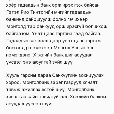
хоёр гадаадын банк орж ирэх гэж байсан.
Гэтэл Рио Тинтогийн мөнгийг гадаадын
банкинд байршуулж болно гэчихээр
Монголд тэр банкууд орж ирэхгүй болчихож
байгаа юм. Үнэт цаас гаргана гээд байгаа.
Гадаадын зах зээл дээр үнэт цаас гаргаж
босгоод өр нэмэхээр Монгол Улсын өр л
нэмэгдэнэ. Хөгжлийн банк шиг асуудал
үүсвэл энэ аюултай зүйл шүү.
Хууль гарсны дараа Санхүүгийн зохицуулах
хороо, Монголбанк зэрэг газрууд хяналт
тавьж ажиллах ёстой шүү. Монголбанк
хяналтаа сайн тавиагүйгээс Хөгжлийн банкны
асуудал үүссэн шүү.