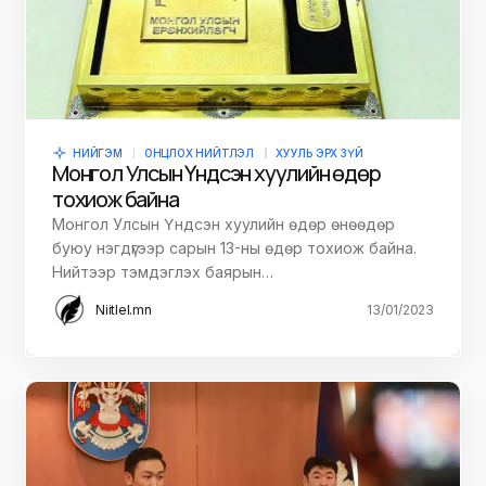
НИЙГЭМ
ОНЦЛОХ НИЙТЛЭЛ
ХУУЛЬ ЭРХ ЗҮЙ
Монгол Улсын Үндсэн хуулийн өдөр
тохиож байна
Монгол Улсын Үндсэн хуулийн өдөр өнөөдөр
буюу нэгдүгээр сарын 13-ны өдөр тохиож байна.
Нийтээр тэмдэглэх баярын…
Niitlel.mn
13/01/2023