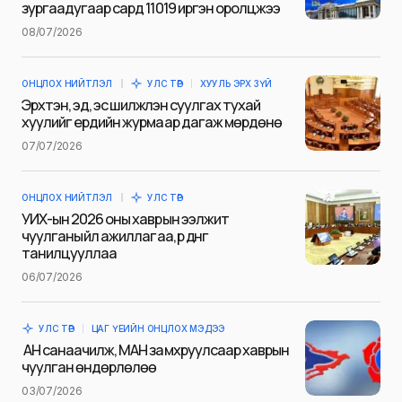
зургаадугаар сард 11019 иргэн оролцжээ
Name
*
08/07/2026
ОНЦЛОХ НИЙТЛЭЛ
УЛС ТӨР
ХУУЛЬ ЭРХ ЗҮЙ
E-mail
*
Эрхтэн, эд, эс шилжүүлэн суулгах тухай
хуулийг ердийн журмаар дагаж мөрдөнө
07/07/2026
Сэтгэгдэл
*
ОНЦЛОХ НИЙТЛЭЛ
УЛС ТӨР
УИХ-ын 2026 оны хаврын ээлжит
чуулганы үйл ажиллагаа, үр дүнг
танилцууллаа
06/07/2026
Save my name and e-mail in this browser for the next
time I comment.
УЛС ТӨР
ЦАГ ҮЕИЙН ОНЦЛОХ МЭДЭЭ
Илгээх
АН санаачилж, МАН замхруулсаар хаврын
чуулган өндөрлөлөө
03/07/2026