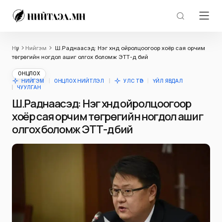
Нүүр
Нийгэм
Ш.Раднаасэд: Нэг хүнд ойролцоогоор хоёр сая орчим
төгрөгийн ногдол ашиг олгох боломж ЭТТ-д бий
ОНЦЛОХ
НИЙГЭМ
ОНЦЛОХ НИЙТЛЭЛ
УЛС ТӨР
ҮЙЛ ЯВДАЛ
ЧУУЛГАН
Ш.Раднаасэд: Нэг хүнд ойролцоогоор
хоёр сая орчим төгрөгийн ногдол ашиг
олгох боломж ЭТТ-д бий