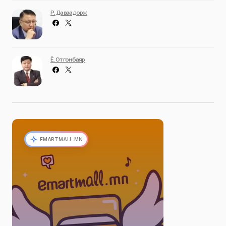
Р. Даваадорж
Ё. Отгонбаяр
EMARTMALL.MN