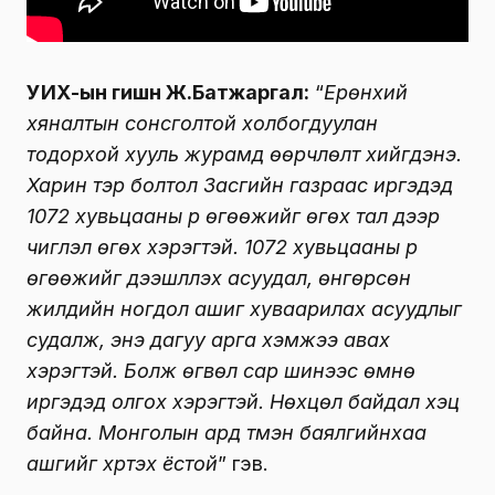
УИХ-ын гишүүн Ж.Батжаргал:
“
Ерөнхий
хяналтын сонсголтой холбогдуулан
тодорхой хууль журамд өөрчлөлт хийгдэнэ.
Харин тэр болтол Засгийн газраас иргэдэд
1072 хувьцааны үр өгөөжийг өгөх тал дээр
чиглэл өгөх хэрэгтэй. 1072 хувьцааны үр
өгөөжийг дээшлүүлэх асуудал, өнгөрсөн
жилүүдийн ногдол ашиг хуваарилах асуудлыг
судалж, энэ дагуу арга хэмжээ авах
хэрэгтэй. Болж өгвөл сар шинээс өмнө
иргэдэд олгох хэрэгтэй. Нөхцөл байдал хэцүү
байна. Монголын ард түмэн баялгийнхаа
ашгийг хүртэх ёстой
” гэв.