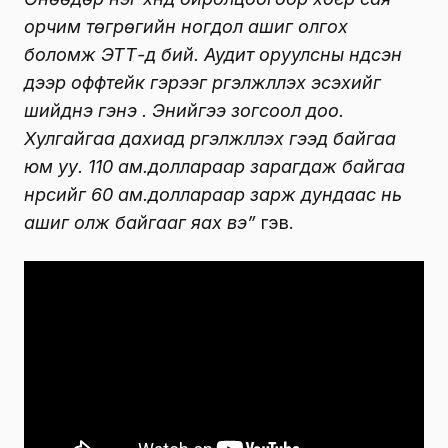
орчим төгрөгийн ногдол ашиг олгох
боломж ЭТТ-д бий. Аудит оруулсны үндсэн
дээр оффтейк гэрээг үргэлжлүүлэх эсэхийг
шийднэ гэнэ үү. Энийгээ зогсоол доо.
Хулгайгаа дахиад үргэлжлүүлэх гээд байгаа
юм уу. 110 ам.доллараар зарагдаж байгаа
нүүрсийг 60 ам.доллараар зарж дундаас нь
ашиг олж байгааг яах вэ”
гэв.