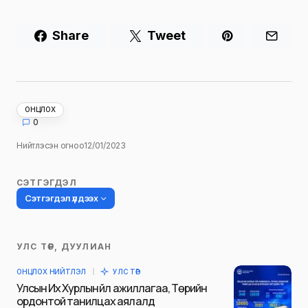
Share
Tweet
ОНЦЛОХ
0
Нийтлэсэн огноо
12/01/2023
СЭТГЭГДЭЛ
Сэтгэгдэл үлдээх
УЛС ТӨР, ДУУЛИАН
Таны имэйл хаягийг нийтлэхгүй.
ОНЦЛОХ НИЙТЛЭЛ
УЛС ТӨР
Шаардлагатай талбаруудыг
*
гэж
Улсын Их Хурлын үйл ажиллагаа, Төрийн
тэмдэглэсэн
ордонтой танилцах аялалд