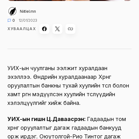
Niitlel.mn
0
12/01/2023
ХУВААЛЦАХ
УИХ-ын чуулганы ээлжит хуралдаан
эхэллээ. Өнөөдрийн хуралдаанаар Хөрөнгө
оруулалтын банкны тухай хуулийн төсөл болон
хамт өргөн мэдүүлсэн хуулийн төслүүдийн
хэлэлцүүлгийг хийж байна.
УИХ-ын гишүүн Ц.Даваасүрэн:
Гадаадын том
хөрөнгө оруулалтыг дагаж гадаадын банкууд
орж ирдэг. Оюутолгой-Рио Тинтог дагаж