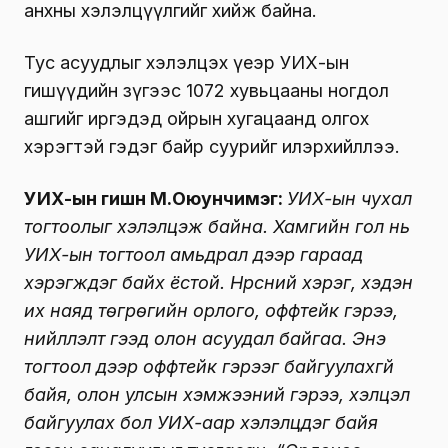
анхны хэлэлцүүлгийг хийж байна.
Тус асуудлыг хэлэлцэх үеэр УИХ-ын
гишүүдийн зүгээс 1072 хувьцааны ногдол
ашгийг иргэдэд ойрын хугацаанд олгох
хэрэгтэй гэдэг байр суурийг илэрхийллээ.
УИХ-ын гишүүн М.Оюунчимэг:
УИХ-ын чухал
тогтоолыг хэлэлцэж байна. Хамгийн гол нь
УИХ-ын тогтоол амьдрал дээр гараад
хэрэгждэг байх ёстой. Нүүрсний хэрэг, хэдэн
их наяд төгрөгийн орлого, оффтейк гэрээ,
нийлүүлэлт гээд олон асуудал байгаа. Энэ
тогтоол дээр оффтейк гэрээг байгуулахгүй
байя, олон улсын хэмжээний гэрээ, хэлцэл
байгуулах бол УИХ-аар хэлэлцдэг байя