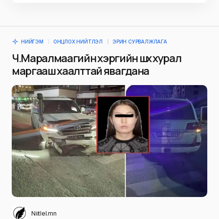
НИЙГЭМ
ОНЦЛОХ НИЙТЛЭЛ
ЭРИН СУРВАЛЖЛАГА
Ч.Маралмаагийн хэргийн шүүх хурал
маргааш хаалттай явагдана
Niitlel.mn