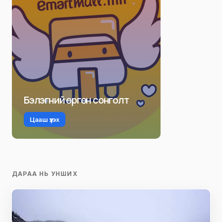
Бэлэгний өргөн сонголт
Цааш үзэх
ДАРАА НЬ УНШИХ