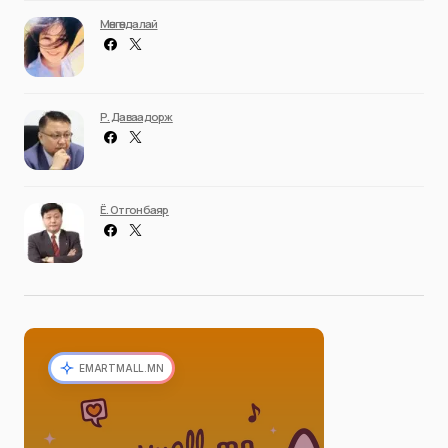
Мөнгөндалай
Р. Даваадорж
Ё. Отгонбаяр
EMARTMALL.MN