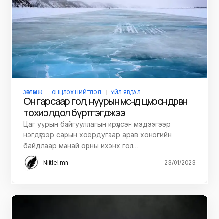
ЗӨВЛӨМЖ
ОНЦЛОХ НИЙТЛЭЛ
ҮЙЛ ЯВДАЛ
Он гарсаар гол, нуурын мөсөнд цөмөрсөн дөрвөн
тохиолдол бүртгэгджээ
Цаг уурын байгууллагын ирүүлсэн мэдээгээр
нэгдүгээр сарын хоёрдугаар арав хоногийн
байдлаар манай орны ихэнх гол…
Niitlel.mn
23/01/2023