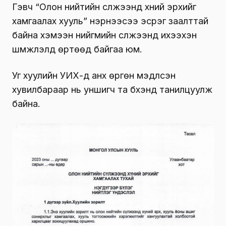
Гэвч “Олон нийтийн сүлжээнд хүний эрхийг
хамгаалах хууль” нэрнээсээ эсрэг заалттай
байна хэмээн нийгмийн сүлжээнд ихээхэн
шүүмжлэлд өртөөд байгаа юм.
Уг хуулийн УИХ-д анх өргөн мэдүүлсэн
хувилбараар нь уншигч та бүхэнд танилцуулж
байна.