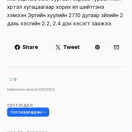
хүртэл хугацаагаар хорих ял шийтгэнэ
хэмээн Эрүүгийн хуулийн 27.10 дугаар зүйлийн 2
дахь хэсгийн 2.2, 2.4 дэх хэсэгт заажээ.
Share
Tweet
0
Нийтлэсэн огноо
23/01/2023
СЭТГЭГДЭЛ
Сэтгэгдэл үлдээх