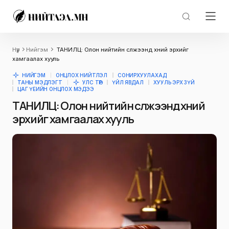
Нүүр
Нийгэм
ТАНИЛЦ: Олон нийтийн сүлжээнд хүний эрхийг
хамгаалах хууль
НИЙГЭМ
ОНЦЛОХ НИЙТЛЭЛ
СОНИРХУУЛАХАД
ТАНЫ МЭДЛЭГТ
УЛС ТӨР
ҮЙЛ ЯВДАЛ
ХУУЛЬ ЭРХ ЗҮЙ
ЦАГ ҮЕИЙН ОНЦЛОХ МЭДЭЭ
ТАНИЛЦ: Олон нийтийн сүлжээнд хүний
эрхийг хамгаалах хууль