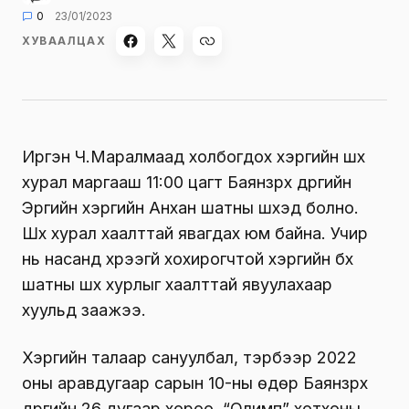
0
23/01/2023
ХУВААЛЦАХ
Иргэн Ч.Маралмаад холбогдох хэргийн шүүх
хурал маргааш 11:00 цагт Баянзүрх дүүргийн
Эрүүгийн хэргийн Анхан шатны шүүхэд болно.
Шүүх хурал хаалттай явагдах юм байна. Учир
нь насанд хүрээгүй хохирогчтой хэргийн бүх
шатны шүүх хурлыг хаалттай явуулахаар
хуульд заажээ.
Хэргийн талаар сануулбал, тэрбээр 2022
оны аравдугаар сарын 10-ны өдөр Баянзүрх
дүүргийн 26 дугаар хороо, “Олимп” хотхоны