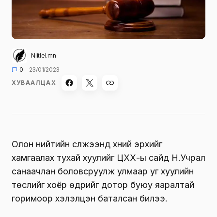
Niitlel.mn
0
23/01/2023
ХУВААЛЦАХ
Олон нийтийн сүлжээнд хүний эрхийг
хамгаалах тухай хуулийг ЦХХ-ы сайд Н.Учрал
санаачлан боловсруулж улмаар уг хуулийн
төслийг хоёр өдрийг дотор буюу яаралтай
горимоор хэлэлцэн баталсан билээ.