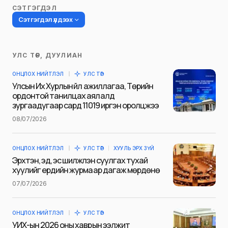
СЭТГЭГДЭЛ
Сэтгэгдэл үлдээх
УЛС ТӨР, ДУУЛИАН
Таны имэйл хаягийг нийтлэхгүй.
ОНЦЛОХ НИЙТЛЭЛ
УЛС ТӨР
Шаардлагатай талбаруудыг
*
гэж
Улсын Их Хурлын үйл ажиллагаа, Төрийн
тэмдэглэсэн
ордонтой танилцах аялалд
зургаадугаар сард 11019 иргэн оролцжээ
Name
*
08/07/2026
ОНЦЛОХ НИЙТЛЭЛ
УЛС ТӨР
ХУУЛЬ ЭРХ ЗҮЙ
E-mail
*
Эрхтэн, эд, эс шилжүүлэн суулгах тухай
хуулийг ердийн журмаар дагаж мөрдөнө
07/07/2026
Сэтгэгдэл
*
ОНЦЛОХ НИЙТЛЭЛ
УЛС ТӨР
УИХ-ын 2026 оны хаврын ээлжит