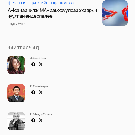
УЛС ТӨР
ЦАГ ҮЕИЙН ОНЦЛОХ МЭДЭЭ
Илгээх
АН санаачилж, МАН замхруулсаар хаврын
чуулган өндөрлөлөө
03/07/2026
НИЙТЛЭЛЧИД
Adiya Idea
D. Sainbayar
Г. Мэнд-Ооёо