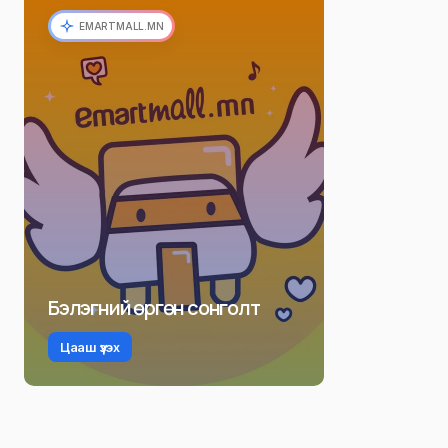
EMARTMALL.MN
Бэлэгний өргөн сонголт
Цааш үзэх