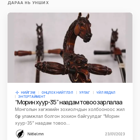
ДАРАА НЬ УНШИХ
НИЙГЭМ
ОНЦЛОХ НИЙТЛЭЛ
УРЛАГ
ҮЙЛ ЯВДАЛ
ЭНТЕРТАЙМЕНТ
“Морин хуур-35” наадам товоо зарлалаа
Монголын хөгжмийн зохиолчдын холбооноос жил
бүр уламжлал болгон зохион байгуулдаг “Морин
хуур-35” наадам товоо…
Niitlel.mn
23/01/2023