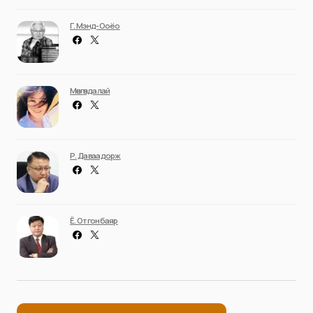
Г. Мэнд-Ооёо
Мөнгөндалай
Р. Даваадорж
Ё. Отгонбаяр