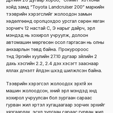
хойд замд “Toyota Landcruiser 200” маркийн
тээврийн хэрэгслийг жолоодон замын
хөдөлгөөнд оролцохдоо урсгал сөрөн явган
зорчигч 12 настай С, Э нарыг дайрч, эрүүл
мэндэд нь хохирол учруулж, долоон
автомашин мөргөсөн осол гаргасан нь олны
анхаарлын төвд байна. Прокуророос
түүнд Эрүүгийн хуулийн 27.10 дугаар зүйлийн 2
дахь хэсгийн 2.2, 2.4 дэх хэсэгт зааснаар
яллах дүгнэлт үйлдэн шүүхэд шилжүүлсэн байна.
Тээврийн хэрэгсэл жолоодох эрхгүй хүн
машин жолоодсон, хүний эрүүл мэндэд хүнд
хохирол учруулсан бол зургаан сараас
гурван жил хүртэл хугацаагаар зорчих эрхийг
хязгаарлах, эсхүл зургаан сараас гурван жил