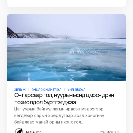
ЗӨВЛӨМЖ
ОНЦЛОХ НИЙТЛЭЛ
ҮЙЛ ЯВДАЛ
Он гарсаар гол, нуурын мөсөнд цөмөрсөн дөрвөн
тохиолдол бүртгэгджээ
Цаг уурын байгууллагын ирүүлсэн мэдээгээр
нэгдүгээр сарын хоёрдугаар арав хоногийн
байдлаар манай орны ихэнх гол…
Niitlel.mn
23/01/2023