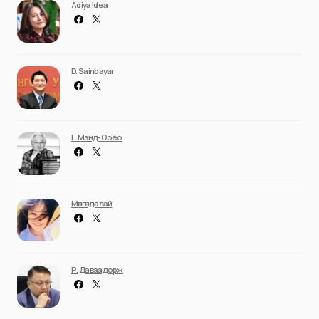
Adiya Idea
D. Sainbayar
Г. Мэнд-Ооёо
Мөнгөндалай
Р. Даваадорж