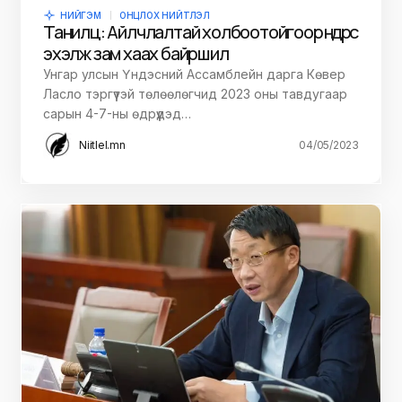
НИЙГЭМ
ОНЦЛОХ НИЙТЛЭЛ
Танилц: Айлчлалтай холбоотойгоор өнөөдрөөс
эхэлж зам хаах байршил
Унгар улсын Үндэсний Ассамблейн дарга Көвер
Ласло тэргүүтэй төлөөлөгчид 2023 оны тавдугаар
сарын 4-7-ны өдрүүдэд…
Niitlel.mn
04/05/2023