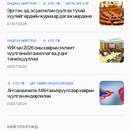
ОНЦЛОХ НИЙТЛЭЛ
УЛС ТӨР
ХУУЛЬ ЭРХ ЗҮЙ
E-mail
*
Эрхтэн, эд, эс шилжүүлэн суулгах тухай
хуулийг ердийн журмаар дагаж мөрдөнө
07/07/2026
Сэтгэгдэл
*
ОНЦЛОХ НИЙТЛЭЛ
УЛС ТӨР
УИХ-ын 2026 оны хаврын ээлжит
чуулганы үйл ажиллагаа, үр дүнг
танилцууллаа
06/07/2026
Save my name and e-mail in this browser for the next
time I comment.
УЛС ТӨР
ЦАГ ҮЕИЙН ОНЦЛОХ МЭДЭЭ
Илгээх
АН санаачилж, МАН замхруулсаар хаврын
чуулган өндөрлөлөө
03/07/2026
НИЙТЛЭЛЧИД