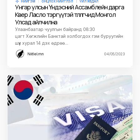
НИЙГЭМ
ОНЦЛОХ НИЙТЛЭЛ
ҮЙЛ ЯВДАЛ
Унгар улсын Үндэсний Ассамблейн дарга
Көвер Ласло тэргүүтэй төлөөлөгчид Монгол
Улсад айлчилна
Улаанбаатар чуулгын байранд 08:30
цагт Хөгжлийн Банктай холбогдох гэм буруугийн
шүүх хурал 14 дэх өдрөө…
Niitlel.mn
04/05/2023