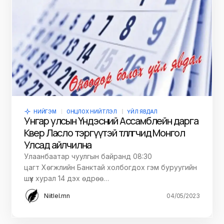
НИЙГЭМ
ОНЦЛОХ НИЙТЛЭЛ
ҮЙЛ ЯВДАЛ
Унгар улсын Үндэсний Ассамблейн дарга
Көвер Ласло тэргүүтэй төлөөлөгчид Монгол
Улсад айлчилна
Улаанбаатар чуулгын байранд 08:30
цагт Хөгжлийн Банктай холбогдох гэм буруугийн
шүүх хурал 14 дэх өдрөө…
Niitlel.mn
04/05/2023