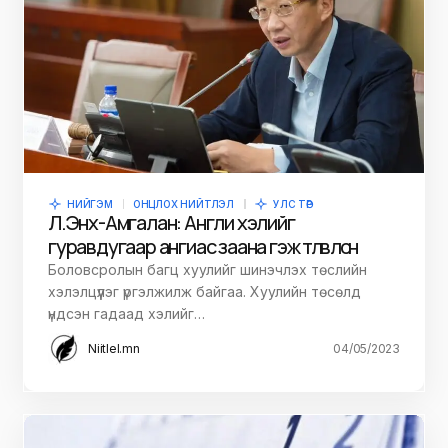
НИЙГЭМ
ОНЦЛОХ НИЙТЛЭЛ
УЛС ТӨР
Л.Энх-Амгалан: Англи хэлийг
гуравдугаар ангиас заана гэж төлөвлөсөн
Боловсролын багц хуулийг шинэчлэх төслийн
хэлэлцүүлэг үргэлжилж байгаа. Хуулийн төсөлд
үндсэн гадаад хэлийг…
Niitlel.mn
04/05/2023