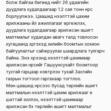
болж байгаа бөгөөд нийт 26 удаагийн
дуудлага худалдаагаар 1.2 сая тонн нүүрс
борлуулжээ. Цаашид нээлттэй цахим
арилжааны үйл ажиллагааг өргөжүүлэх,
дуудлага худалдаагаар арилжсан ашигт
малтмалыг худалдан авагч талд товлосон
хугацаанд хүргэхэд хилийн боомтын зохион
байгуулалтыг сайжруулах шаардлага тулгарч
байна. Энэ хүрээнд нээлттэй цахимаар
арилжсан нүүрсийг Гашуунсухайт боомтоор
тусгай гарцаар нэвтрүүлэх тухай Засгийн
газрын тогтоол гаргахаар тогтлоо.
Мөн цаашид нүүрсээс бусад төрлийн ашигт
малтмалын нээлттэй цахим арилжааг үе
шаттай эхлүүлэх, нээлттэй цахимаар
арилжсан бүх төрлийн ашигт малтмалыг