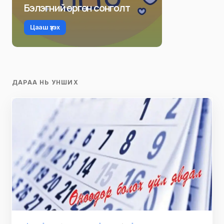
Бэлэгний өргөн сонголт
Цааш үзэх
ДАРАА НЬ УНШИХ