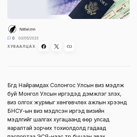
Niitlel.mn
0
03/05/2023
ХУВААЛЦАХ
Бүгд Найрамдах Солонгос Улсын виз мэдүүлж
буй Монгол Улсын иргэдэд дэмжлэг үзүүлэх,
виз олгох журмыг хөнгөвчлөх ажлын хүрээнд
БНСУ-ын виз мэдүүлсэн иргэд визийн
мэдүүлгийг шалгах хугацаанд өөр улсад
яаралтай зорчих тохиолдолд гадаад
паспортаа ЭСЯ-наас түр буцаан авах