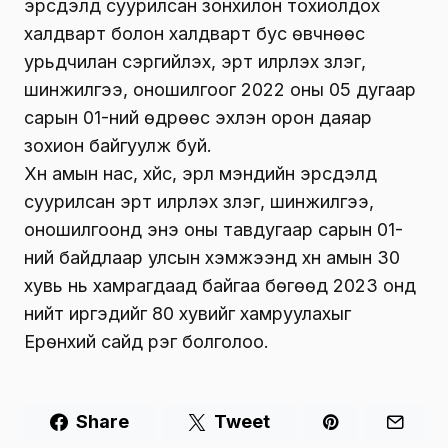
эрсдэлд суурилсан зонхилон тохиолдох
халдварт болон халдварт бус өвчнөөс
урьдчилан сэргийлэх, эрт илрүүлэх үзлэг,
шинжилгээ, оношилгоог 2022 оны 05 дугаар
сарын 01-ний өдрөөс эхлэн орон даяар
зохион байгуулж буй.
Хүн амын нас, хүйс, эрүүл мэндийн эрсдэлд
суурилсан эрт илрүүлэх үзлэг, шинжилгээ,
оношилгоонд энэ оны тавдугаар сарын 01-
ний байдлаар улсын хэмжээнд хүн амын 30
хувь нь хамрагдаад байгаа бөгөөд 2023 онд
нийт иргэдийг 80 хувийг хамруулахыг
Ерөнхий сайд үүрэг болголоо.
Share
Tweet