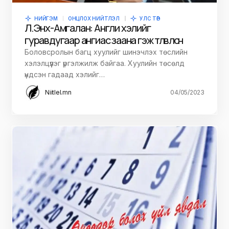
НИЙГЭМ
ОНЦЛОХ НИЙТЛЭЛ
УЛС ТӨР
Л.Энх-Амгалан: Англи хэлийг
гуравдугаар ангиас заана гэж төлөвлөсөн
Боловсролын багц хуулийг шинэчлэх төслийн
хэлэлцүүлэг үргэлжилж байгаа. Хуулийн төсөлд
үндсэн гадаад хэлийг…
Niitlel.mn
04/05/2023