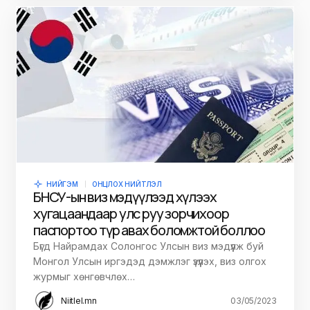
НИЙГЭМ
ОНЦЛОХ НИЙТЛЭЛ
БНСУ-ын виз мэдүүлээд хүлээх
хугацаандаа өөр улс руу зорчихоор
паспортоо түр авах боломжтой боллоо
Бүгд Найрамдах Солонгос Улсын виз мэдүүлж буй
Монгол Улсын иргэдэд дэмжлэг үзүүлэх, виз олгох
журмыг хөнгөвчлөх…
Niitlel.mn
03/05/2023