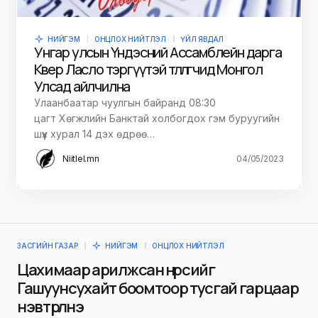
НИЙГЭМ
ОНЦЛОХ НИЙТЛЭЛ
ҮЙЛ ЯВДАЛ
Унгар улсын Үндэсний Ассамблейн дарга
Көвер Ласло тэргүүтэй төлөөлөгчид Монгол
Улсад айлчилна
Улаанбаатар чуулгын байранд 08:30
цагт Хөгжлийн Банктай холбогдох гэм буруугийн
шүүх хурал 14 дэх өдрөө…
Niitlel.mn
04/05/2023
ЗАСГИЙН ГАЗАР
НИЙГЭМ
ОНЦЛОХ НИЙТЛЭЛ
Цахимаар арилжсан нүүрсийг
Гашуунсухайт боомтоор тусгай гарцаар
нэвтрүүлнэ