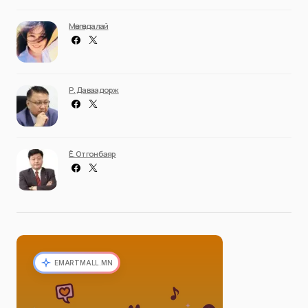
Мөнгөндалай
Р. Даваадорж
Ё. Отгонбаяр
EMARTMALL.MN