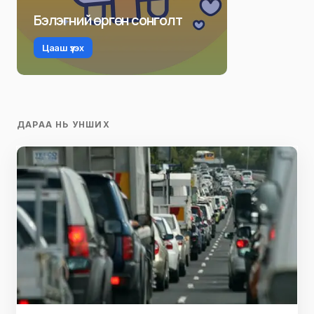
Бэлэгний өргөн сонголт
Цааш үзэх
ДАРАА НЬ УНШИХ