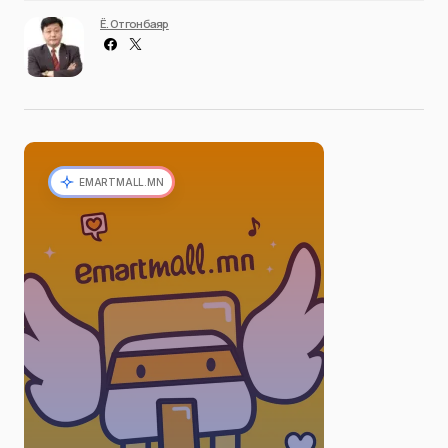
Ё. Отгонбаяр
EMARTMALL.MN