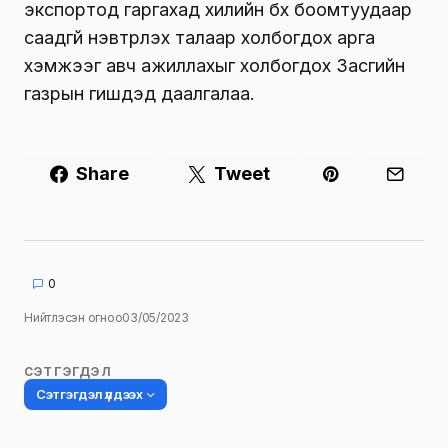
экспортод гаргахад хилийн бүх боомтуудаар
саадгүй нэвтрүүлэх талаар холбогдох арга
хэмжээг авч ажиллахыг холбогдох Засгийн
газрын гишүүдэд даалгалаа.
Share
Tweet
0
Нийтлэсэн огноо
03/05/2023
СЭТГЭГДЭЛ
Сэтгэгдэл үлдээх