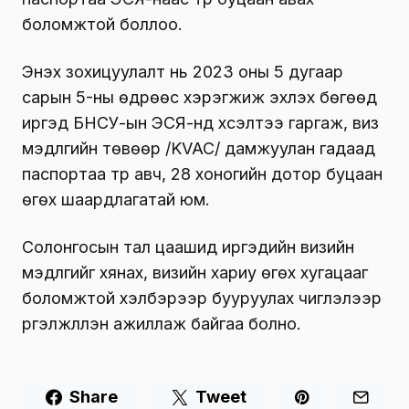
боломжтой боллоо.
Энэхүү зохицуулалт нь 2023 оны 5 дугаар
сарын 5-ны өдрөөс хэрэгжиж эхлэх бөгөөд
иргэд БНСУ-ын ЭСЯ-нд хүсэлтээ гаргаж, виз
мэдүүлгийн төвөөр /KVAC/ дамжуулан гадаад
паспортаа түр авч, 28 хоногийн дотор буцаан
өгөх шаардлагатай юм.
Солонгосын тал цаашид иргэдийн визийн
мэдүүлгийг хянах, визийн хариу өгөх хугацааг
боломжтой хэлбэрээр бууруулах чиглэлээр
үргэлжлүүлэн ажиллаж байгаа болно.
Share
Tweet