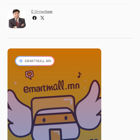
Ё. Отгонбаяр
EMARTMALL.MN