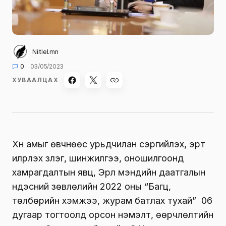
Niitlel.mn
0
03/05/2023
ХУВААЛЦАХ
Хүн амыг өвчнөөс урьдчилан сэргийлэх, эрт
илрүүлэх үзлэг, шинжилгээ, оношилгоонд
хамрагдалтын явц, Эрүүл мэндийн даатгалын
үндэсний зөвлөлийн 2022 оны “Багц,
төлбөрийн хэмжээ, журам батлах тухай” 06
дугаар тогтоолд орсон нэмэлт, өөрчлөлтийн