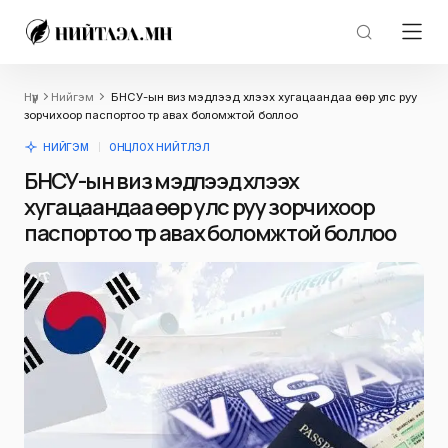
Нүүр
Нийгэм
БНСУ-ын виз мэдүүлээд хүлээх хугацаандаа өөр улс руу
зорчихоор паспортоо түр авах боломжтой боллоо
НИЙГЭМ
ОНЦЛОХ НИЙТЛЭЛ
БНСУ-ын виз мэдүүлээд хүлээх
хугацаандаа өөр улс руу зорчихоор
паспортоо түр авах боломжтой боллоо