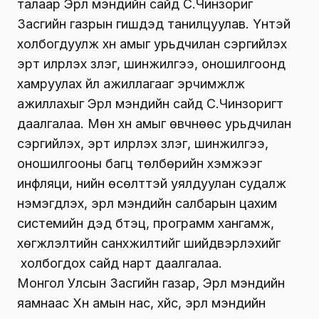
талаар Эрүүл мэндийн сайд С.Чинзориг
Засгийн газрын гишүүдэд танилцуулав. Үүнтэй
холбогдуулж хүн амыг урьдчилан сэргийлэх
эрт илрүүлэх үзлэг, шинжилгээ, оношилгоонд
хамруулах үйл ажиллагааг эрчимжүүлж
ажиллахыг Эрүүл мэндийн сайд С.Чинзоригт
даалгалаа. Мөн хүн амыг өвчнөөс урьдчилан
сэргийлэх, эрт илрүүлэх үзлэг, шинжилгээ,
оношилгооны багц төлбөрийн хэмжээг
инфляци, үнийн өсөлттэй уялдуулан судалж
нэмэгдүүлэх, эрүүл мэндийн салбарын цахим
системийн дэд бүтэц, программ хангамж,
хөгжүүлэлтийн санхүүжилтийг шийдвэрлэхийг
холбогдох сайд нарт даалгалаа.
Монгол Улсын Засгийн газар, Эрүүл мэндийн
яамнаас Хүн амын нас, хүйс, эрүүл мэндийн