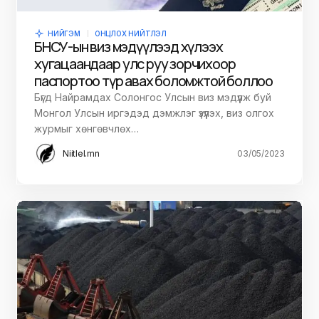
НИЙГЭМ
ОНЦЛОХ НИЙТЛЭЛ
БНСУ-ын виз мэдүүлээд хүлээх
хугацаандаа өөр улс руу зорчихоор
паспортоо түр авах боломжтой боллоо
Бүгд Найрамдах Солонгос Улсын виз мэдүүлж буй
Монгол Улсын иргэдэд дэмжлэг үзүүлэх, виз олгох
журмыг хөнгөвчлөх…
Niitlel.mn
03/05/2023