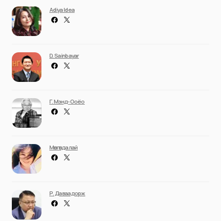
Adiya Idea
D. Sainbayar
Г. Мэнд-Ооёо
Мөнгөндалай
Р. Даваадорж