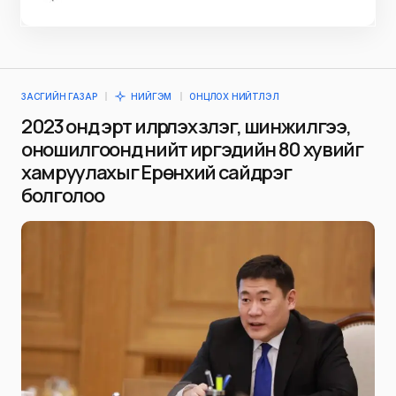
ЗАСГИЙН ГАЗАР
НИЙГЭМ
ОНЦЛОХ НИЙТЛЭЛ
2023 онд эрт илрүүлэх үзлэг, шинжилгээ,
оношилгоонд нийт иргэдийн 80 хувийг
хамруулахыг Ерөнхий сайд үүрэг
болголоо