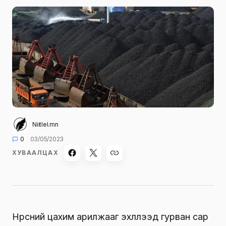
Niitlel.mn
0
03/05/2023
ХУВААЛЦАХ
Нүүрсний цахим арилжааг эхлүүлээд гурван сар