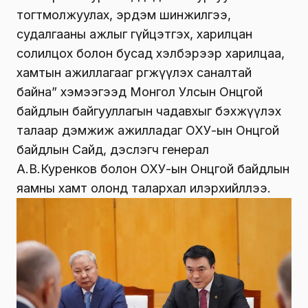
тогтмолжуулах, эрдэм шинжилгээ,
судалгааны ажлыг гүйцэтгэх, харилцан
солилцох болон бусад хэлбэрээр харилцаа,
хамтын ажиллагааг өргөжүүлэх саналтай
байна” хэмээгээд Монгол Улсын Онцгой
байдлын байгууллагын чадавхыг бэхжүүлэх
талаар дэмжиж ажилладаг ОХУ-ын Онцгой
байдлын Сайд, дэслэгч генерал
А.В.Куренков болон ОХУ-ын Онцгой байдлын
яамны хамт олонд талархал илэрхийллээ.