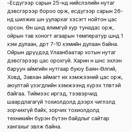
-Есдүгээр сарын 25-нд нийслэлийн нутаг
дэвсгэрээр бороо орж, есдүгээр сарын 26-
нд шилжих шөнө уулархаг хэсэгт нойтон цас
орсон. Өнөө шөнөдөө ялимгүй хур тунадас орж,
ойрын тав хоногт агаарын температур шөнөдөө 1
хэм дулаан, өдөртөө 7-10 хэмийн дулаан байна.
Ойрын өдрүүдэд Улаанбаатар хотын нутаг
дэвсгэрээр цас орохгүй. Харин өнөө шөнөөс эхлэн
баруун аймгийн нутгаар буюу Баян-Өлгий,
Ховд, Завхан аймагт их хэмжээний цас орж,
аюултай үзэгдлийн хэмжээнд хүрэх төлөвтэй
байгаа. Тиймээс иргэд, тээвэрчид
шаардлагагүй тохиолдолд дээрх чиглэлд
зорчихгүй байх, зорчих тохиолдолд
техникийн бүрэн бүтэн байдлыг сайтар
хангахыг зөвлөж байна.