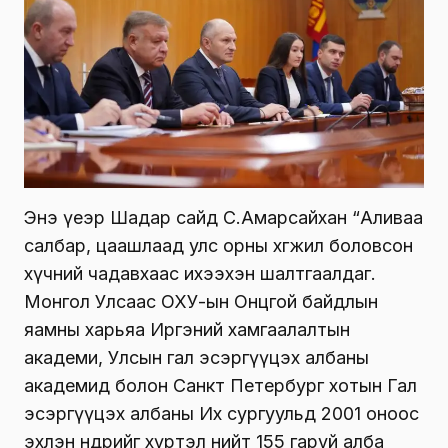
Энэ үеэр Шадар сайд С.Амарсайхан “Аливаа
салбар, цаашлаад улс орны хөгжил боловсон
хүчний чадавхаас ихээхэн шалтгаалдаг.
Монгол Улсаас ОХУ-ын Онцгой байдлын
яамны харьяа Иргэний хамгаалалтын
академи, Улсын гал эсэргүүцэх албаны
академид болон Санкт Петербург хотын Гал
эсэргүүцэх албаны Их сургуульд 2001 оноос
эхлэн өнөөдрийг хүртэл нийт 155 гаруй алба