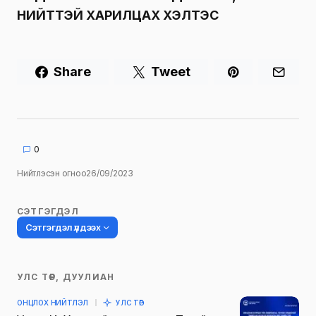
НИЙТТЭЙ ХАРИЛЦАХ ХЭЛТЭС
Share
Tweet
0
Нийтлэсэн огноо
26/09/2023
СЭТГЭГДЭЛ
Сэтгэгдэл үлдээх
УЛС ТӨР, ДУУЛИАН
Таны имэйл хаягийг нийтлэхгүй.
ОНЦЛОХ НИЙТЛЭЛ
УЛС ТӨР
Шаардлагатай талбаруудыг
*
гэж