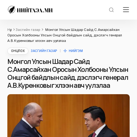
Нүүр
Засгийн газар
Монгол Улсын Шадар Сайд С.Амарсайхан
Оросын Холбооны Улсын Онцгой байдлын сайд, дэслэгч генерал
А.В.Куренковыг хүлээн авч уулзлаа
ОНЦЛОХ
ЗАСГИЙН ГАЗАР
НИЙГЭМ
Монгол Улсын Шадар Сайд
С.Амарсайхан Оросын Холбооны Улсын
Онцгой байдлын сайд, дэслэгч генерал
А.В.Куренковыг хүлээн авч уулзлаа