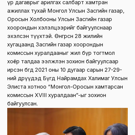
үр дагаврыг арилгах салбарт хамтран
ажиллах тухай Монгол Улсын Засгийн газар,
Оросын Холбооны Улсын Засгийн газар
хоорондын хэлэлцээрийг байгуулснаар
эхэлсэн түүхтэй. Өнгөрсөн 28 жилийн
хугацаанд Засгийн газар хоорондын
комиссын хуралдааныг жил бүр тогтмол
хоёр талдаа ээлжлэн зохион байгуулсаар
ирсэн бөгөөд 2021 оны 10 дугаар сарын 27-29-
ний өдрүүдэд Бүгд Найрамдах Халимаг Улсын
Элиста хотноо “Монгол-Оросын хамтарсан
комиссын XVIII хуралдаан”-ыг зохион
байгуулсан.