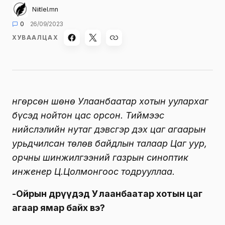
Niitlel.mn
0
26/09/2023
ХУВААЛЦАХ
Өнгөрсөн шөнө Улаанбаатар хотын уулархаг
бүсэд нойтон цас орсон. Тиймээс
нийслэлийн нутаг дэвсгэр дэх цаг агаарын
урьдчилсан төлөв байдлын талаар Цаг уур,
орчны шинжилгээний газрын синоптик
инженер Ц.Цолмонгоос тодрууллаа.
-Ойрын өдрүүдэд Улаанбаатар хотын цаг
агаар ямар байх вэ?