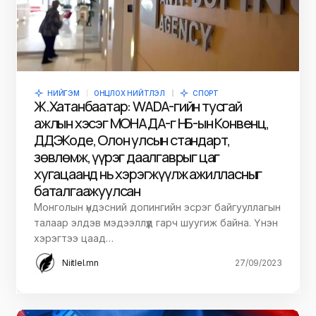
НИЙГЭМ
ОНЦЛОХ НИЙТЛЭЛ
СПОРТ
Ж.Хатанбаатар: WADA-гийн тусгай
ажлын хэсэг МОНАДА-г НҮБ-ын Конвенц,
ДДЭКоде, Олон улсын стандарт,
зөвлөмж, үүрэг даалгаврыг цаг
хугацаанд нь хэрэгжүүлж ажилласныг
баталгаажуулсан
Монголын үндэсний допингийн эсрэг байгууллагын
талаар элдэв мэдээллүүд гарч шуугиж байна. Үнэн
хэрэгтээ цаад…
Niitlel.mn
27/09/2023