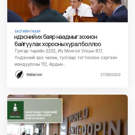
ЗАСГИЙН ГАЗАР
Үндэсний их баяр наадмыг зохион
байгуулах хорооны хурал боллоо
Тулгар төрийн 2232, Их Монгол Улсын 817,
Үндэсний эрх чөлөө, тусгаар тогтнолоо сэргээн
мандуулсны 112, Ардын…
Niitlel.mn
27/09/2023