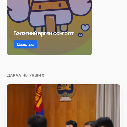
Бэлэгний өргөн сонголт
Цааш үзэх
ДАРАА НЬ УНШИХ