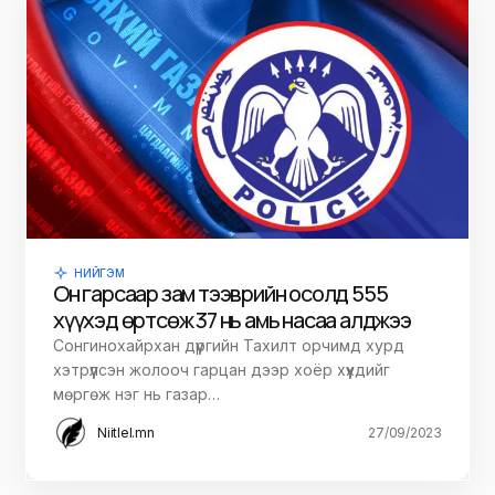
НИЙГЭМ
Он гарсаар зам тээврийн осолд 555
хүүхэд өртсөж 37 нь амь насаа алджээ
Сонгинохайрхан дүүргийн Тахилт орчимд хурд
хэтрүүлсэн жолооч гарцан дээр хоёр хүүхдийг
мөргөж нэг нь газар…
Niitlel.mn
27/09/2023