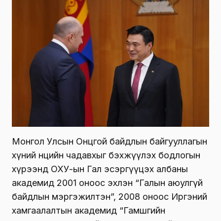
Монгол Улсын Онцгой байдлын байгууллагын
хүний нөөцийн чадавхыг бэхжүүлэх бодлогын
хүрээнд ОХУ-ын Гал эсэргүүцэх албаны
академид 2001 оноос эхлэн “Галын аюулгүй
байдлын мэргэжилтэн”, 2008 оноос Иргэний
хамгаалалтын академид “Гамшгийн