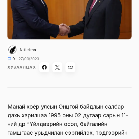
Niitlel.mn
0
27/09/2023
ХУВААЛЦАХ
Манай хоёр улсын Онцгой байдлын салбар
дахь харилцаа 1995 оны 02 дугаар сарын 11-
ний өдөр “Үйлдвэрийн осол, байгалийн
гамшгаас урьдчилан сэргийлэх, тэдгээрийн