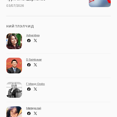
03/07/2026
НИЙТЛЭЛЧИД
Adiya Idea
D. Sainbayar
Г. Мэнд-Ооёо
Мөнгөндалай