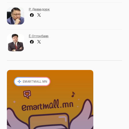
Р. Даваадорж
Ё. Отгонбаяр
EMARTMALL.MN