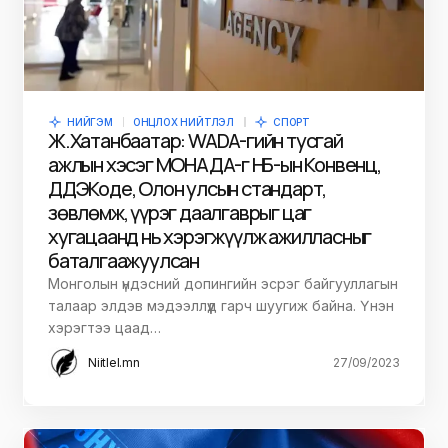
НИЙГЭМ
ОНЦЛОХ НИЙТЛЭЛ
СПОРТ
Ж.Хатанбаатар: WADA-гийн тусгай
ажлын хэсэг МОНАДА-г НҮБ-ын Конвенц,
ДДЭКоде, Олон улсын стандарт,
зөвлөмж, үүрэг даалгаврыг цаг
хугацаанд нь хэрэгжүүлж ажилласныг
баталгаажуулсан
Монголын үндэсний допингийн эсрэг байгууллагын
талаар элдэв мэдээллүүд гарч шуугиж байна. Үнэн
хэрэгтээ цаад…
Niitlel.mn
27/09/2023