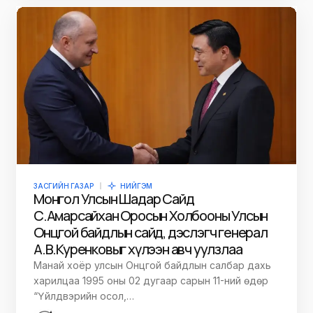
ЗАСГИЙН ГАЗАР
НИЙГЭМ
Монгол Улсын Шадар Сайд
С.Амарсайхан Оросын Холбооны Улсын
Онцгой байдлын сайд, дэслэгч генерал
А.В.Куренковыг хүлээн авч уулзлаа
Манай хоёр улсын Онцгой байдлын салбар дахь
харилцаа 1995 оны 02 дугаар сарын 11-ний өдөр
“Үйлдвэрийн осол,…