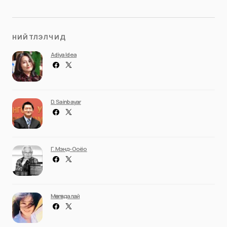
НИЙТЛЭЛЧИД
Adiya Idea
D. Sainbayar
Г. Мэнд-Ооёо
Мөнгөндалай