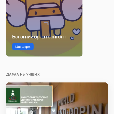
Бэлэгний өргөн сонголт
Цааш үзэх
ДАРАА НЬ УНШИХ