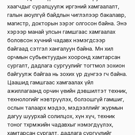
хаагчдыг суралцуулж иргэний хамгаалалт,
галын аюулгүй байдлын чиглэлээр бакалавр,
магистр, докторын зэрэг олгосон байна. Энэ
хэрээр манай улсын гамшгаас хамгаалах
боловсон хүчний чадавх нэмэгдсээр
байгаад сэтгэл хангалуун байна. Мөн хил
орчмын субьектуудын хооронд хамтарсан
сургалт, дадлага сургуулийг тогтмол зохион
байгуулж байгаа нь зохих үр дүнгээ өгч байна.
Цаашид гамшгаас хамгаалах үйл
ажиллагаанд орчин үеийн дэвшилтэт техник,
технологийг нэвтрүүлэх, болзошгүй гамшиг,
ослын талаарх мэдээ, мэдээллийг журмын
дагуу шуурхай солилцох, хүн хүч, техник
тоног төхөөрөмжийн чадавхыг нэмэгдүүлэх,
хамтарсан сургалт, дадлага сургуулийг