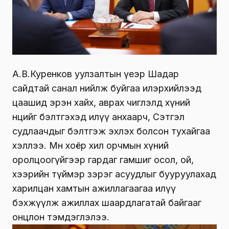
А.В.Куренков уулзалтын үеэр Шадар
сайдтай санал нийлж буйгаа илэрхийлээд
цаашид эрэн хайх, аврах чиглэлд хүний
нөөцийг бэлтгэхэд илүү анхаарч, Сэтгэл
судлаачдыг бэлтгэж эхлэх болсон тухайгаа
хэллээ. Мөн хоёр хил орчмын хүний
оролцоогүйгээр гардаг гамшиг осол, ой,
хээрийн түймэр зэрэг асуудлыг бууруулахад
харилцан хамтын ажиллагаагаа илүү
бэхжүүлж ажиллах шаардлагатай байгааг
онцлон тэмдэглэлээ.