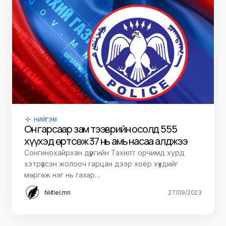
НИЙГЭМ
Он гарсаар зам тээврийн осолд 555
хүүхэд өртсөж 37 нь амь насаа алджээ
Сонгинохайрхан дүүргийн Тахилт орчимд хурд
хэтрүүлсэн жолооч гарцан дээр хоёр хүүхдийг
мөргөж нэг нь газар…
Niitlel.mn
27/09/2023