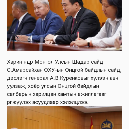
Харин өнөөдөр Монгол Улсын Шадар сайд
С.Амарсайхан ОХУ-ын Онцгой байдлын сайд,
дэслэгч генерал А.В.Куренковыг хүлээн авч
уулзаж, хоёр улсын Онцгой байдлын
салбарын харилцан хамтын ажиллагааг
өргөжүүлэх асуудлаар хэлэлцлээ.