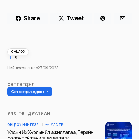
Share
Tweet
ОНЦЛОХ
0
Нийтлэсэн огноо
27/09/2023
СЭТГЭГДЭЛ
Сэтгэгдэл үлдээх
УЛС ТӨР, ДУУЛИАН
Таны имэйл хаягийг нийтлэхгүй.
ОНЦЛОХ НИЙТЛЭЛ
УЛС ТӨР
Шаардлагатай талбаруудыг
*
гэж
Улсын Их Хурлын үйл ажиллагаа, Төрийн
тэмдэглэсэн
ордонтой танилцах аялалд