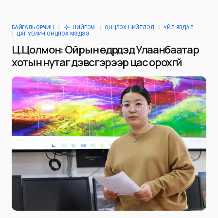
БАЙГАЛЬ ОРЧИН
НИЙГЭМ
ОНЦЛОХ НИЙТЛЭЛ
ҮЙЛ ЯВДАЛ
ЦАГ ҮЕИЙН ОНЦЛОХ МЭДЭЭ
Ц.Цолмон: Ойрын өдрүүдэд Улаанбаатар
хотын нутаг дэвсгэрээр цас орохгүй