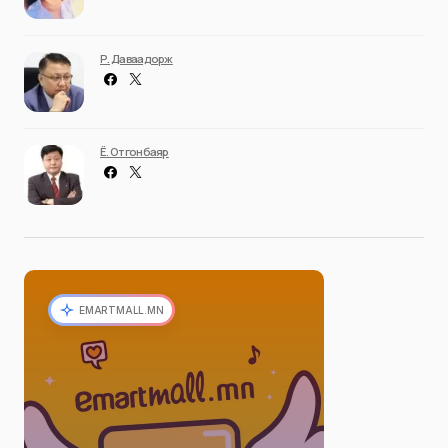
Р. Даваадорж
Ё. Отгонбаяр
EMARTMALL.MN