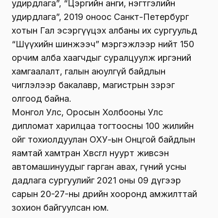
удирдлага”, “Цэргийн анги, нэгтгэлийн
удирдлага”, 2019 оноос Санкт-Петербург
хотын Гал эсэргүүцэх албаны их сургуульд
“Шүүхийн шинжээч” мэргэжлээр нийт 150
орчим алба хаагчдыг суралцуулж иргэний
хамгаалалт, галын аюулгүй байдлын
чиглэлээр бакалавр, магистрын зэрэг
олгоод байна.
Монгол Улс, Оросын Холбооны Улс
дипломат харилцаа тогтоосны 100 жилийн
ойг тохиолдуулан ОХУ-ын Онцгой байдлын
яамтай хамтран Хөвсгөл нуурт живсэн
автомашинуудыг гарган авах, гүний усны
дадлага сургуулийг 2021 оны 09 дүгээр
сарын 20-27-ны өдрийн хооронд амжилттай
зохион байгуулсан юм.