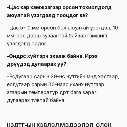
-Цас хэр хэмжээгээр орсон тохиолдолд
аюултай үзэгдэлд тооцдог вэ?
-Цас 5-10 мм орсон бол аюултай үзэгдэл, 10
мм-ээс дээш зузаантай байвал гамшигт
үзэгдэлд ордог.
-Өнөөдрөөс хүйтэрч эхэлж байна. Ирэх
өдрүүдэд дулаарах уу?
-Есдүгээр сарын 29-нөөс нутгийн өмнөд хэсгээр,
есдүгээр сарын 30-наас ихэнх нутгаар
агаарын температур өдөртөө бага зэрэг
дулаарах төлөвтэй байна.
НЗДТГ-ЫН ХЭВЛЭЛ МЭДЭЭЛЭЛ, ОЛОН