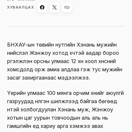
ХУВААЛЦАХ
БНХАУ-ын төвийн нутгийн Хэнань мужийн
нийслэл Жэнжоу хотод хүчтэй аадар бороо
үргэлжлэн орсны улмаас 12 хүн хоол хүнсний
хомсдолд орж амиа алдлаа гэж тус мужийн
засаг захиргаанаас мэдээлжээ.
Үерийн улмаас 100 мянга орчим хүнийг аюулгүй
газруудад нүүлгэн шилжүүлээд байгаа бөгөөд
үүнтэй холбогдуулан Хэнань муж, Жэнжоу
хотын цаг уурын товчоодын аль аль нь
гамшгийн үед хариу арга хэмжээ авах