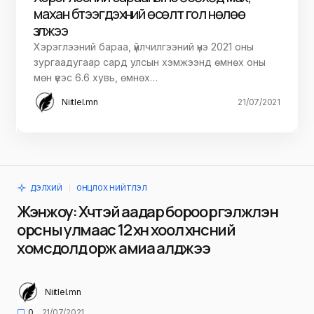
махан бүтээгдэхүүний өсөлт гол нөлөө
үзүүлжээ
Хэрэглээний бараа, үйлчилгээний үнэ 2021 оны
зургаадугаар сард улсын хэмжээнд өмнөх оны
мөн үеэс 6.6 хувь, өмнөх…
Niitlel.mn
21/07/2021
ДЭЛХИЙ
ОНЦЛОХ НИЙТЛЭЛ
Жэнжоу: Хүчтэй аадар бороо үргэлжлэн
орсны улмаас 12 хүн хоол хүнсний
хомсдолд орж амиа алджээ
Niitlel.mn
0
21/07/2021