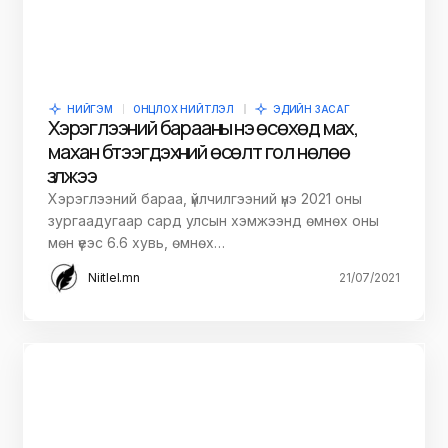
НИЙГЭМ
ОНЦЛОХ НИЙТЛЭЛ
ЭДИЙН ЗАСАГ
Хэрэглээний барааны үнэ өсөхөд мах,
махан бүтээгдэхүүний өсөлт гол нөлөө
үзүүлжээ
Хэрэглээний бараа, үйлчилгээний үнэ 2021 оны
зургаадугаар сард улсын хэмжээнд өмнөх оны
мөн үеэс 6.6 хувь, өмнөх…
Niitlel.mn
21/07/2021