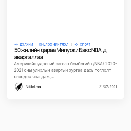
ДЭЛХИЙ
ОНЦЛОХ НИЙТЛЭЛ
СПОРТ
50 жилийн дараа Милуоки Бакс NBA-д
аваргаллаа
Америкийн үндэсний сагсан бөмбөгийн /NBA/ 2020-
2021 оны улирлын аваргын зургаа дахь тоглолт
өнөөдөр явагдаж,…
Niitlel.mn
21/07/2021