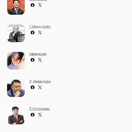
Г. Мэнд-Ооёо
Мөнгөндалай
Р. Даваадорж
Ё. Отгонбаяр