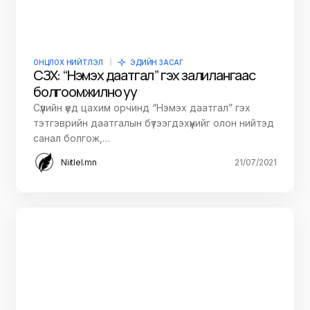
ОНЦЛОХ НИЙТЛЭЛ
ЭДИЙН ЗАСАГ
СЗХ: “Нэмэх даатгал” гэх залилангаас
болгоомжилно уу
Сүүлийн үед цахим орчинд “Нэмэх даатгал” гэх
тэтгэврийн даатгалын бүтээгдэхүүнийг олон нийтэд
санал болгож,…
Niitlel.mn
21/07/2021