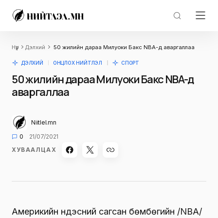
Нүүр
Дэлхий
50 жилийн дараа Милуоки Бакс NBA-д аваргаллаа
ДЭЛХИЙ
ОНЦЛОХ НИЙТЛЭЛ
СПОРТ
50 жилийн дараа Милуоки Бакс NBA-д
аваргаллаа
Niitlel.mn
0
21/07/2021
ХУВААЛЦАХ
Америкийн үндэсний сагсан бөмбөгийн /NBA/