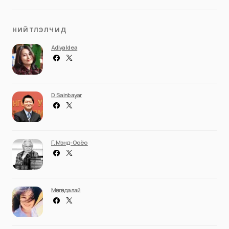
НИЙТЛЭЛЧИД
Adiya Idea
D. Sainbayar
Г. Мэнд-Ооёо
Мөнгөндалай