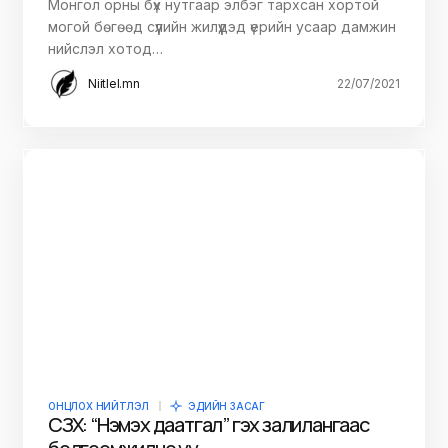
Монгол орны бүх нутгаар элбэг тархсан хортой
могой бөгөөд сүүлийн жилүүдэд үерийн усаар дамжин
нийслэл хотод…
Niitlel.mn
22/07/2021
ОНЦЛОХ НИЙТЛЭЛ
ЭДИЙН ЗАСАГ
СЗХ: “Нэмэх даатгал” гэх залилангаас