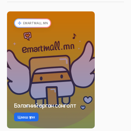
EMARTMALL.MN
Бэлэгний өргөн сонголт
Цааш үзэх