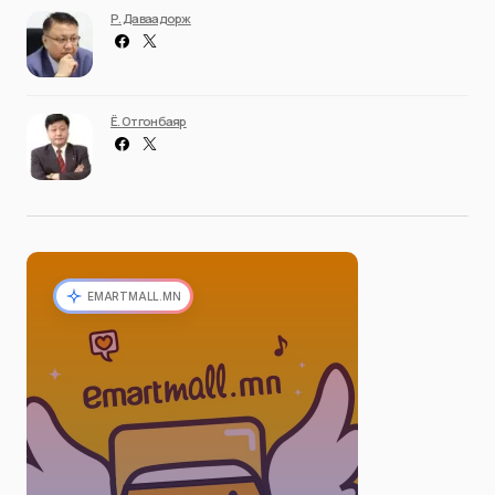
Р. Даваадорж
Ё. Отгонбаяр
EMARTMALL.MN