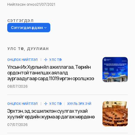
Нийтлэсэн огноо
21/07/2021
СЭТГЭГДЭЛ
Сэтгэгдэл үлдээх
УЛС ТӨР, ДУУЛИАН
Таны имэйл хаягийг нийтлэхгүй.
ОНЦЛОХ НИЙТЛЭЛ
УЛС ТӨР
Шаардлагатай талбаруудыг
*
гэж
Улсын Их Хурлын үйл ажиллагаа, Төрийн
тэмдэглэсэн
ордонтой танилцах аялалд
зургаадугаар сард 11019 иргэн оролцжээ
Name
*
08/07/2026
ОНЦЛОХ НИЙТЛЭЛ
УЛС ТӨР
ХУУЛЬ ЭРХ ЗҮЙ
E-mail
*
Эрхтэн, эд, эс шилжүүлэн суулгах тухай
хуулийг ердийн журмаар дагаж мөрдөнө
07/07/2026
Сэтгэгдэл
*