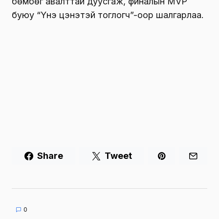
бөмбөг авалттай дуусгаж, финалын MVP
буюу “Үнэ цэнэтэй тоглогч”-оор шалгарлаа.
Share
Tweet
0