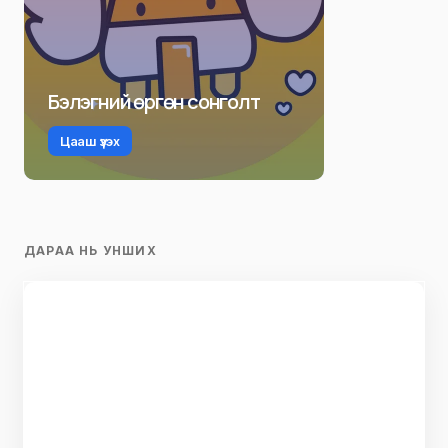
Бэлэгний өргөн сонголт
Цааш үзэх
ДАРАА НЬ УНШИХ