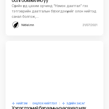
болгоомжилно уу
Сүүлийн үед цахим орчинд “Нэмэх даатгал” гэх
тэтгэврийн даатгалын бүтээгдэхүүнийг олон нийтэд
санал болгож,…
Niitlel.mn
21/07/2021
НИЙГЭМ
ОНЦЛОХ НИЙТЛЭЛ
ЭДИЙН ЗАСАГ
Хэрэглээний барааны үнэ өсөхөд мах,