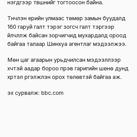
нэгдүгээр түвшнийг тогтоосон байна.
Түүнчлэн үерийн улмаас төмөр замын буудалд
160 гаруй галт тэрэг зогсч галт тэргээр
үйлчлүүлж байсан зорчигчид мухардалд ороод
байгаа талаар Шинхуа агентлаг мэдээлжээ.
Мөн цаг агаарын урьдчилсан мэдээллээр
хүчтэй аадар бороо пүрэв гаригийн шөнө дунд
хүртэл үргэлжлэн орох төлөвтэй байгаа аж.
эх сурвалж: bbc.com