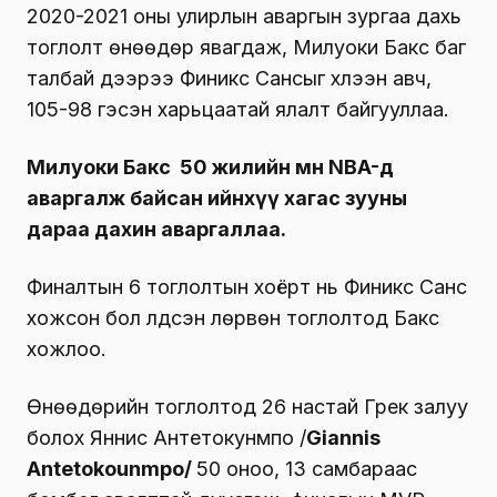
2020-2021 оны улирлын аваргын зургаа дахь
тоглолт өнөөдөр явагдаж, Милуоки Бакс баг
талбай дээрээ Финикс Сансыг хүлээн авч,
105-98 гэсэн харьцаатай ялалт байгууллаа.
Милуоки Бакс 50 жилийн өмнө NBA-д
аваргалж байсан ийнхүү хагас зууны
дараа дахин аваргаллаа.
Финалтын 6 тоглолтын хоёрт нь Финикс Санс
хожсон бол үлдсэн лөрвөн тоглолтод Бакс
хожлоо.
Өнөөдөрийн тоглолтод 26 настай Грек залуу
болох Яннис Антетокунмпо /
Giannis
Antetokounmpo/
50 оноо, 13 самбараас