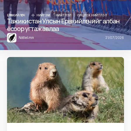
ЕРӨНХИЙЛӨГЧ
НИЙГЭМ
НИЙТЛЭЛ
ОНЦЛОХ НИЙТЛЭЛ
Тажикистан Улсын Ерөнхийлөгчийг албан
ёсоор угтаж авлаа
Niitlel.mn
21/07/2026