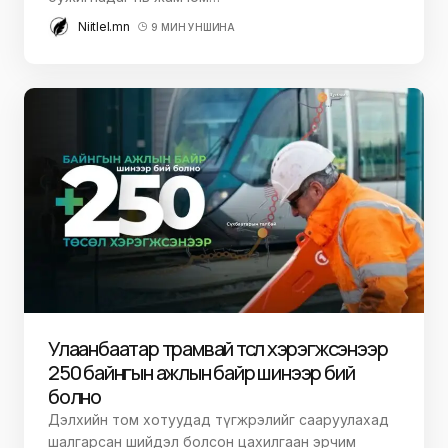
Niitlel.mn
9 МИН УНШИНА
Улаанбаатар трамвай төсөл хэрэгжсэнээр
250 байнгын ажлын байр шинээр бий
болно
Дэлхийн том хотуудад түгжрэлийг сааруулахад
шалгарсан шийдэл болсон цахилгаан эрчим