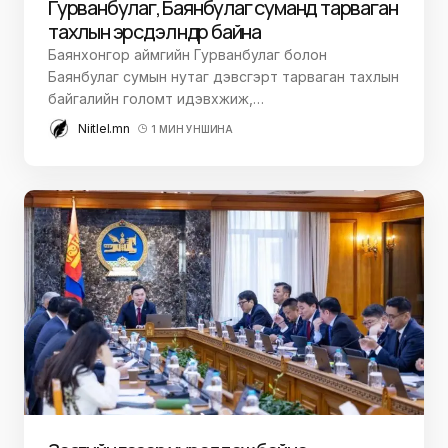
Гурванбулаг, Баянбулаг суманд тарваган
тахлын эрсдэл өндөр байна
Баянхонгор аймгийн Гурванбулаг болон
Баянбулаг сумын нутаг дэвсгэрт тарваган тахлын
байгалийн голомт идэвхжиж,…
Niitlel.mn
1 МИН УНШИНА