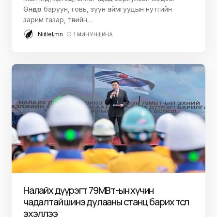
Өнөөдөр баруун, говь, зүүн аймгуудын нутгийн
зарим газар, төвийн…
Niitlel.mn
1 МИН УНШИНА
Налайх дүүрэгт 79МВт-ын хүчин
чадалтай шинэ дулааны станц барих төсөл
эхэллээ