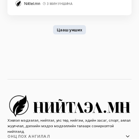
Niitlel.mn
3 МИН УНШИНА
Цааш унших
Хэвлэл мэдээлэл, нийтлэл, улс төр, нийгэм, эдийн засаг, спорт, аялал
жуулчлал, дэлхийн мэдээ мэдээллийн талаарх сонирхолтой
нийтлэлүүд.
ОНЦЛОХ АНГИЛАЛ