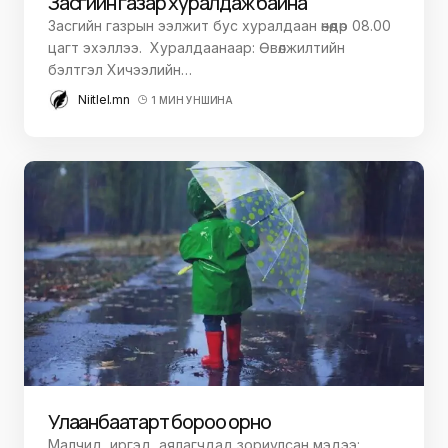
Засгийн газар хуралдаж байна
Засгийн газрын ээлжит бус хуралдаан өнөөдөр 08.00
цагт эхэллээ. Хуралдаанаар: Өвөлжилтийн
бэлтгэл Хичээлийн…
Niitlel.mn
1 МИН УНШИНА
Улаанбаатарт бороо орно
Малчид, иргэд, аялагчдад зориулсан мэдээ: