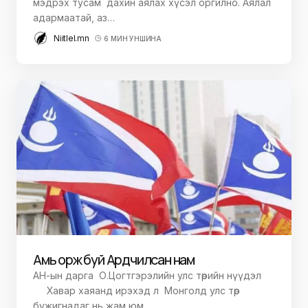
мэдрэх тусам дахин аялах хүсэл оргилно. Аялал
адармаатай, аз…
Niitlel.mn
6 МИН УНШИНА
Амь орж буй Ардчилсан нам
АН-ын дарга О.Цогтгэрэлийн улс төрийн нүүдэл
Хавар хаяанд ирэхэд л Монголд улс төр
бужигнадаг нь жам юм…