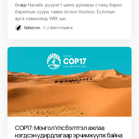
Өнөөдөр Налайх дүүрэгт шинэ дулааны станц барих
барилгын суурь тавих ёслол боллоо. Ёслолын
арга хэмжээнд УИХ-ын…
Niitlel.mn
2 МИН УНШИНА
COP17: Монгол Улс бэлтгэл ажлаа
нэгдсэн удирдлагаар эрчимжүүлж байна