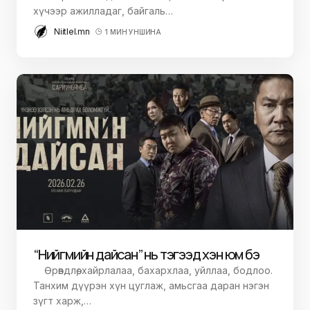
хүчээр ажилладаг, байгаль…
Niitlel.mn
1 МИН УНШИНА
“Нийгмийн дайсан” нь тэгээд хэн юм бэ
Өрөвдлөө, хайрлалаа, бахархлаа, уйллаа, бодлоо.
Танхим дүүрэн хүн цуглаж, амьсгаа даран нэгэн
зүгт харж,…