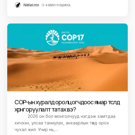
Niitlel.mn
4 МИН УНШИНА
СОР-ын хуралд оролцогчдоос ямар төсөлд
хөрөнгө оруулалт татах вэ?
2026 он бол монголчууд нэгдэж хамтдаа
хичээн, улсаа таниулах, анхаарлын төвд орох
чухал жил. Учир нь,…