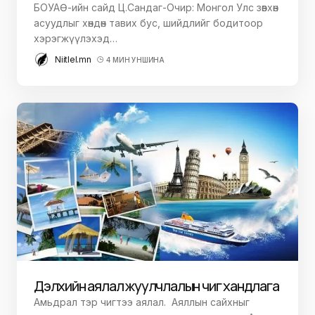
БОУАӨ-ийн сайд Ц.Сандаг-Очир: Монгол Улс зөвхөн
асуудлыг хөндөн тавих бус, шийдлийг бодитоор
хэрэгжүүлэхэд…
Niitlel.mn
4 МИН УНШИНА
Дэлхийн аялал жуулчлалын чиг хандлага
Амьдрал тэр чигтээ аялал. Аяллын сайхныг