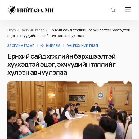
Нүүр
Засгийн газар
Ерөнхий сайд хөгжлийн бэрхшээлтэй хүүхэдтэй
эцэг, эхчүүдийн төлөөллийг хүлээн авч уулзлаа
ЗАСГИЙН ГАЗАР
НИЙГЭМ
ОНЦЛОХ НИЙТЛЭЛ
Ерөнхий сайд хөгжлийн бэрхшээлтэй
хүүхэдтэй эцэг, эхчүүдийн төлөөллийг
хүлээн авч уулзлаа