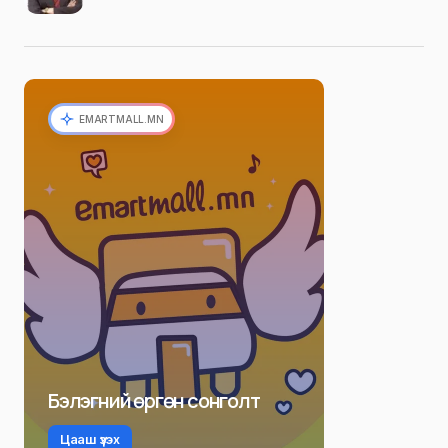
EMARTMALL.MN
Бэлэгний өргөн сонголт
Цааш үзэх