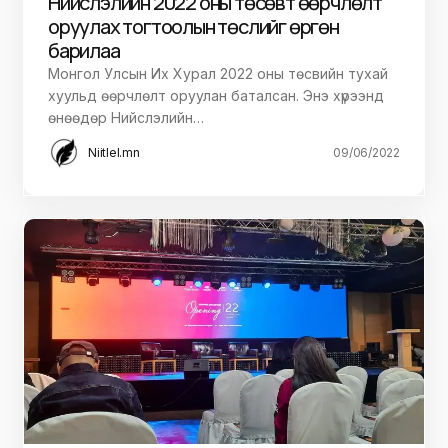
Нийслэлийн 2022 оны төсөвт өөрчлөлт
оруулах тогтоолын төслийг өргөн
барилаа
Монгол Улсын Их Хурал 2022 оны төсвийн тухай
хуульд өөрчлөлт оруулан баталсан. Энэ хүрээнд
өнөөдөр Нийслэлийн…
Niitlel.mn
09/06/2022