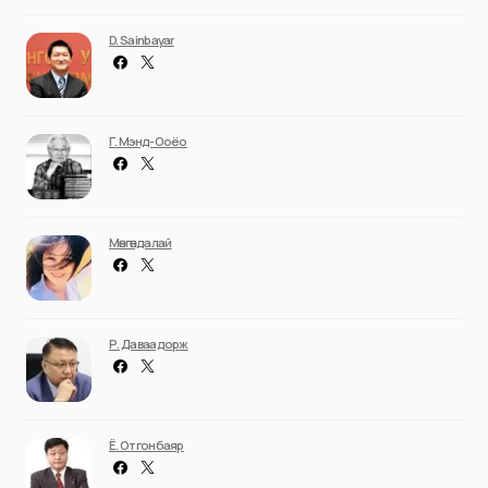
D. Sainbayar
Г. Мэнд-Ооёо
Мөнгөндалай
Р. Даваадорж
Ё. Отгонбаяр