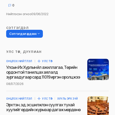
0
Нийтлэсэн огноо
09/06/2022
СЭТГЭГДЭЛ
Сэтгэгдэл үлдээх
УЛС ТӨР, ДУУЛИАН
Таны имэйл хаягийг нийтлэхгүй.
ОНЦЛОХ НИЙТЛЭЛ
УЛС ТӨР
Шаардлагатай талбаруудыг
*
гэж
Улсын Их Хурлын үйл ажиллагаа, Төрийн
тэмдэглэсэн
ордонтой танилцах аялалд
зургаадугаар сард 11019 иргэн оролцжээ
Name
*
08/07/2026
ОНЦЛОХ НИЙТЛЭЛ
УЛС ТӨР
ХУУЛЬ ЭРХ ЗҮЙ
E-mail
*
Эрхтэн, эд, эс шилжүүлэн суулгах тухай
хуулийг ердийн журмаар дагаж мөрдөнө