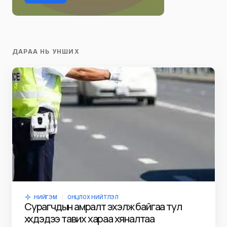
ДАРАА НЬ УНШИХ
НИЙГЭМ
ОНЦЛОХ НИЙТЛЭЛ
Сурагчдын амралт эхэлж байгаа тул
хүүхдэдээ тавих хараа хяналтаа