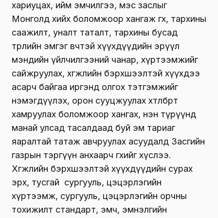
хариуцах, ийм эмчилгээ, мэс заслыг
Монголд хийх боломжоор хангаж өгөх, тархины
саажилт, уналт таталт, тархины бусад
төрлийн эмгэг өвчтэй хүүхдүүдийн эрүүл
мэндийн үйлчилгээний чанар, хүртээмжийг
сайжруулах, хөгжлийн бэрхшээлтэй хүүхдээ
асарч байгаа иргэнд олгох тэтгэмжийг
нэмэгдүүлэх, орон сууцжуулах хөтөлбөрт
хамруулах боломжоор хангах, нэн түрүүнд
манай улсад тасалдаад буй эм тариаг
яаралтай татаж авчруулах асуудалд Засгийн
газрын тэргүүн анхаарч өгөхийг хүслээ.
Хөгжлийн бэрхшээлтэй хүүхдүүдийн сурах
эрх, тусгай сургууль, цэцэрлэгийн
хүртээмж, сургууль, цэцэрлэгийн орчны
тохижилт стандарт, эмч, эмнэлгийн