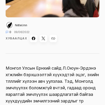
Niitlel.mn
0
09/06/2022
ХУВААЛЦАХ
Монгол Улсын Ерөнхий сайд Л.Оюун-Эрдэнэ
хөгжлийн бэрхшээлтэй хүүхэдтэй эцэг, эхийн
төлөөллийг хүлээн авч уулзлаа. Тэд, Монголд
эмчлүүлэх боломжгүй өвчтэй, гадаад оронд
яаралтай эмчлүүлэх шаардлагатай байгаа
хүүхдүүдийн эмчилгээний зардлыг төр