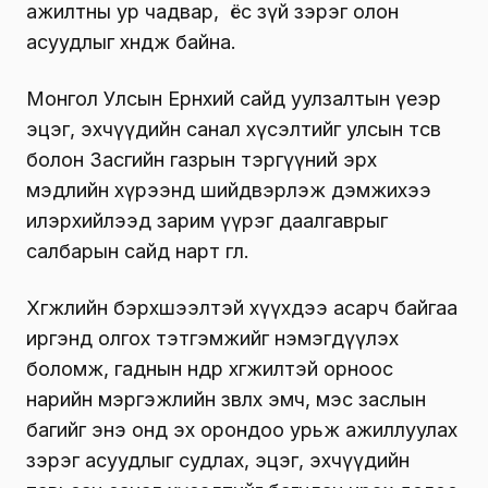
ажилтны ур чадвар, ёс зүй зэрэг олон
асуудлыг хөндөж байна.
Монгол Улсын Ерөнхий сайд уулзалтын үеэр
эцэг, эхчүүдийн санал хүсэлтийг улсын төсөв
болон Засгийн газрын тэргүүний эрх
мэдлийн хүрээнд шийдвэрлэж дэмжихээ
илэрхийлээд зарим үүрэг даалгаврыг
салбарын сайд нарт өглөө.
Хөгжлийн бэрхшээлтэй хүүхдээ асарч байгаа
иргэнд олгох тэтгэмжийг нэмэгдүүлэх
боломж, гаднын өндөр хөгжилтэй орноос
нарийн мэргэжлийн зөвлөх эмч, мэс заслын
багийг энэ онд эх орондоо урьж ажиллуулах
зэрэг асуудлыг судлах, эцэг, эхчүүдийн