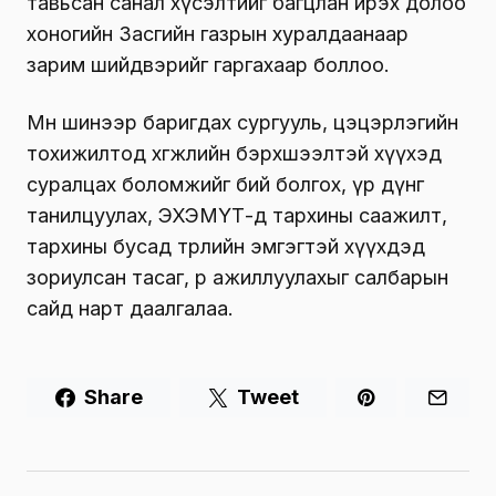
тавьсан санал хүсэлтийг багцлан ирэх долоо
хоногийн Засгийн газрын хуралдаанаар
зарим шийдвэрийг гаргахаар боллоо.
Мөн шинээр баригдах сургууль, цэцэрлэгийн
тохижилтод хөгжлийн бэрхшээлтэй хүүхэд
суралцах боломжийг бий болгох, үр дүнг
танилцуулах, ЭХЭМҮТ-д тархины саажилт,
тархины бусад төрлийн эмгэгтэй хүүхдэд
зориулсан тасаг, өрөө ажиллуулахыг салбарын
сайд нарт даалгалаа.
Share
Tweet