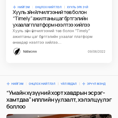
НИЙГЭМ
ОНЦЛОХ НИЙТЛЭЛ
ХУУЛЬ ЭРХ ЗҮЙ
Хууль зүйн үйлчилгээний төв болон
“Тimely” ажилтаны цаг бүртгэлийн
ухаалаг платформ нээлтээ хийлээ
Хууль зүйн үйлчилгээний төв болон “Тimely”
ажилтаны цаг бүртгэлийн ухаалаг платформ
өнөөдөр нээлтээ хийлээ.…
Niitlel.mn
09/06/2022
НИЙГЭМ
ОНЦЛОХ НИЙТЛЭЛ
ҮЙЛ ЯВДАЛ
ЭРҮҮЛ МЭНД
“Умайн хүзүүний хорт хавдрын эсрэг-
хамтдаа” нөлөөллийн уулзалт, хэлэлцүүлэг
боллоо