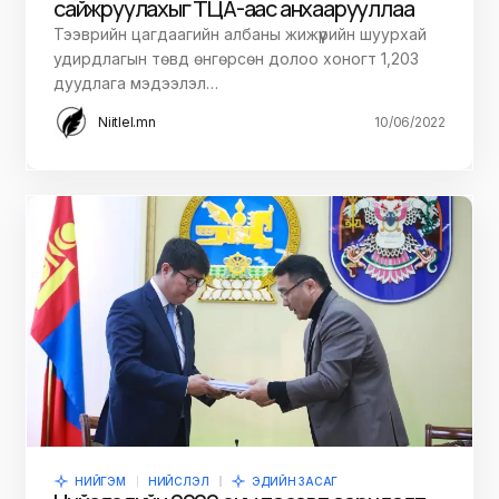
сайжруулахыг ТЦА-аас анхаарууллаа
Тээврийн цагдаагийн албаны жижүүрийн шуурхай
удирдлагын төвд өнгөрсөн долоо хоногт 1,203
дуудлага мэдээлэл…
Niitlel.mn
10/06/2022
НИЙГЭМ
НИЙСЛЭЛ
ЭДИЙН ЗАСАГ