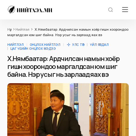
Нүүр
Нийтлэл
Х.Нямбаатар: Ардчилсан намын хоёр гишүүн хоорондоо
маргалдсан юм шиг байна. Нэр усыг нь зарлаад яах вэ
НИЙТЛЭЛ
ОНЦЛОХ НИЙТЛЭЛ
УЛС ТӨР
ҮЙЛ ЯВДАЛ
ЦАГ ҮЕИЙН ОНЦЛОХ МЭДЭЭ
Х.Нямбаатар: Ардчилсан намын хоёр
гишүүн хоорондоо маргалдсан юм шиг
байна. Нэр усыг нь зарлаад яах вэ