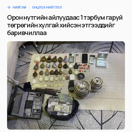
НИЙГЭМ
ОНЦЛОХ НИЙТЛЭЛ
Орон нутгийн айлуудаас 1 тэрбум гаруй
төгрөгийн хулгай хийсэн этгээдүүдийг
баривчиллаа