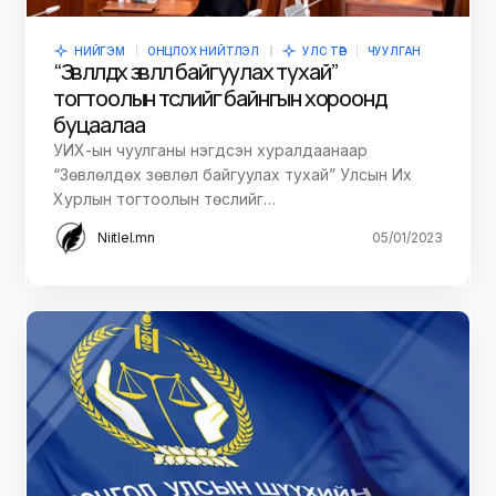
НИЙГЭМ
ОНЦЛОХ НИЙТЛЭЛ
УЛС ТӨР
ЧУУЛГАН
“Зөвлөлдөх зөвлөл байгуулах тухай”
тогтоолын төслийг байнгын хороонд
буцаалаа
УИХ-ын чуулганы нэгдсэн хуралдаанаар
“Зөвлөлдөх зөвлөл байгуулах тухай” Улсын Их
Хурлын тогтоолын төслийг…
Niitlel.mn
05/01/2023