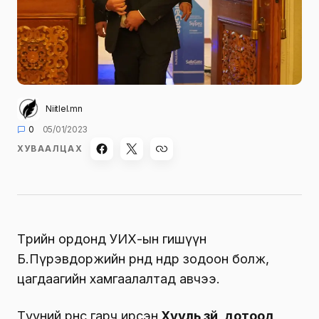
Niitlel.mn
0
05/01/2023
ХУВААЛЦАХ
Төрийн ордонд УИХ-ын гишүүн
Б.Пүрэвдоржийн өрөөнд өнөөдөр зодоон болж,
цагдаагийн хамгаалалтад авчээ.
Түүний өрөөнөөс гарч ирсэн
Хууль зүй, дотоод