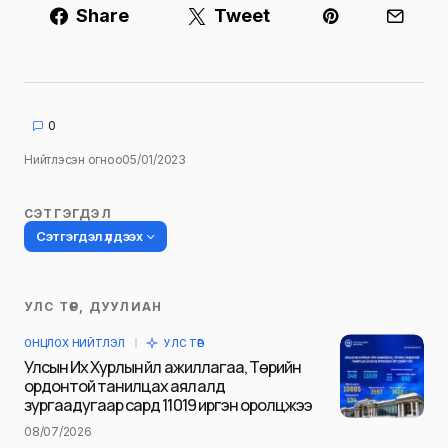
Share
Tweet
0
Нийтлэсэн огноо
05/01/2023
СЭТГЭГДЭЛ
Сэтгэгдэл үлдээх
УЛС ТӨР, ДУУЛИАН
Таны имэйл хаягийг нийтлэхгүй.
ОНЦЛОХ НИЙТЛЭЛ
УЛС ТӨР
Шаардлагатай талбаруудыг
*
гэж
Улсын Их Хурлын үйл ажиллагаа, Төрийн
тэмдэглэсэн
ордонтой танилцах аялалд
зургаадугаар сард 11019 иргэн оролцжээ
Name
*
08/07/2026