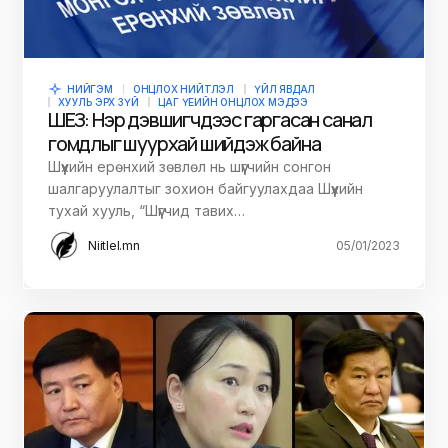
НИЙГЭМ
ОНЦЛОХ НИЙТЛЭЛ
ҮЙЛ ЯВДАЛ
ХУУЛЬ ЭРХ ЗҮЙ
ЦАГ ҮЕИЙН ОНЦЛОХ МЭДЭЭ
ШЕЗ: Нэр дэвшигчдээс гаргасан санал
гомдлыг шуурхай шийдэж байна
Шүүхийн ерөнхий зөвлөл нь шүүгчийн сонгон
шалгаруулалтыг зохион байгуулахдаа Шүүхийн
тухай хууль, “Шүүгчид тавих…
Niitlel.mn
05/01/2023