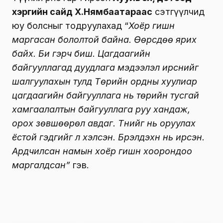
хэргийн сайд Х.Нямбаатараас
сэтгүүлчид
юу болсныг тодруулахад “
Хоёр гишүүн
маргасан бололтой байна. Өөрсдөө ярих
байх. Би гэрч биш. Цагдаагийн
байгууллагад дуудлага мэдээлэл ирснийг
шалгуулахын тулд Төрийн ордны хуулиар
цагдаагийн байгууллага нь төрийн тусгай
хамгаалалтын байгууллага руу хандаж,
орох зөвшөөрөл авдаг. Түүнийг нь оруулах
ёстой гэдгийг л хэлсэн. Бүрэлдэхүүн нь ирсэн.
Ардчилсан намын хоёр гишүүн хоорондоо
маргалдсан”
гэв.