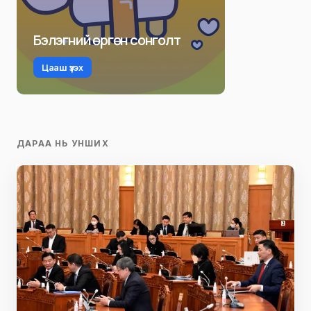
Бэлэгний өргөн сонголт
Цааш үзэх
ДАРАА НЬ УНШИХ