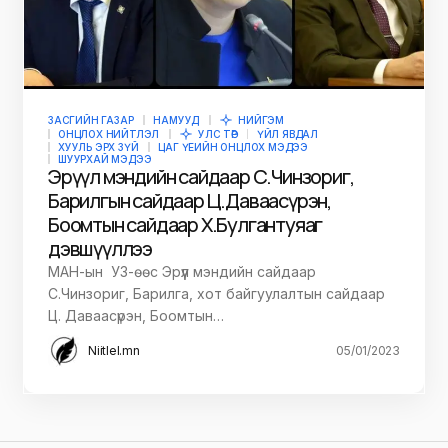
ЗАСГИЙН ГАЗАР
НАМУУД
НИЙГЭМ
ОНЦЛОХ НИЙТЛЭЛ
УЛС ТӨР
ҮЙЛ ЯВДАЛ
ХУУЛЬ ЭРХ ЗҮЙ
ЦАГ ҮЕИЙН ОНЦЛОХ МЭДЭЭ
ШУУРХАЙ МЭДЭЭ
Эрүүл мэндийн сайдаар С.Чинзориг,
Барилгын сайдаар Ц.Даваасүрэн,
Боомтын сайдаар Х.Булгантуяаг
дэвшүүллээ
МАН-ын УЗ-өөс Эрүүл мэндийн сайдаар
С.Чинзориг, Барилга, хот байгуулалтын сайдаар
Ц. Даваасүрэн, Боомтын…
Niitlel.mn
05/01/2023