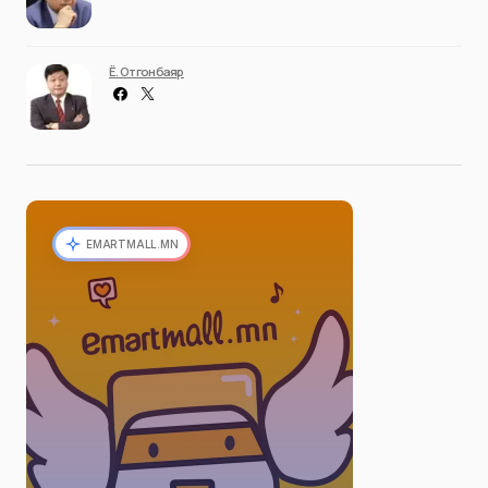
Ё. Отгонбаяр
EMARTMALL.MN