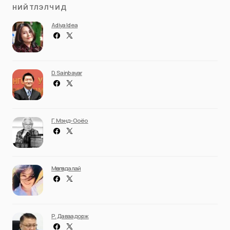
НИЙТЛЭЛЧИД
Adiya Idea
D. Sainbayar
Г. Мэнд-Ооёо
Мөнгөндалай
Р. Даваадорж