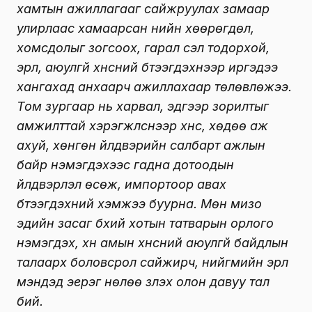
хамтын ажиллагааг сайжруулах замаар
улирлаас хамаарсан үнийн хөөрөгдөл,
хомсдолыг зогсоох, гарал үүсэл тодорхой,
эрүүл, аюулгүй хүнсний бүтээгдэхүүнээр иргэдээ
хангахад анхаарч ажиллахаар төлөвлөжээ.
Том зургаар нь харвал, эдгээр зорилтыг
амжилттай хэрэгжүүлснээр хүнс, хөдөө аж
ахуй, хөнгөн үйлдвэрийн салбарт ажлын
байр нэмэгдэхээс гадна дотоодын
үйлдвэрлэл өсөж, импортоор авах
бүтээгдэхүүний хэмжээ буурна. Мөн мизо
эдийн засаг бүхий хотын татварын орлого
нэмэгдэх, хүн амын хүнсний аюулгүй байдлын
талаарх боловсрол сайжирч, нийгмийн эрүүл
мэндэд эерэг нөлөө үзүүлэх олон давуу тал
бий.