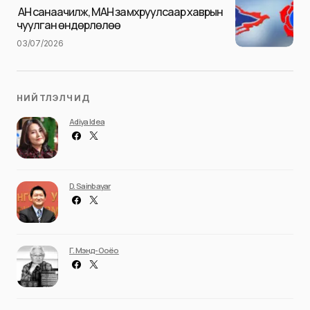
Илгээх
АН санаачилж, МАН замхруулсаар хаврын
чуулган өндөрлөлөө
03/07/2026
НИЙТЛЭЛЧИД
Adiya Idea
D. Sainbayar
Г. Мэнд-Ооёо