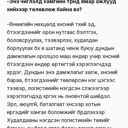
-Энэ чиглэлд хамгийн түрүүнд ямар ажлууд
хийхээр төлөвлөж байна вэ?
-Өнөөгийн нөхцөлд хүнсний түүхий эд,
бүтээгдэхүүнийг орон нутгаас бэлтгэх,
боловсруулах, тээвэрлэх, худалдан
борлуулах бүх үе шатанд ченж буюу дундын
дамжлагын оролцоо маш өндөр учир хүнсний
бүтээгдэхүүн өндөр өртөгтэй хэрэглэгчдэд
хүрдэг. Дундын энэ дамжлагыг халж, хүнсний
бараа, бүтээгдэхүүнийг төвлөрсөн нэг цэгээс
тээвэр, логистикийн нэгдсэн сүлжээгээр
хэрэглэгчдэд хүргэх нь оновчтой шийдэл.
Эрүүл, аюулгүй, баталгаат хүнсээр хотын
иргэдийг хангах боломжийг бүрдүүлэхээр
Худалдааны нэгдсэн логистикийн төвийг