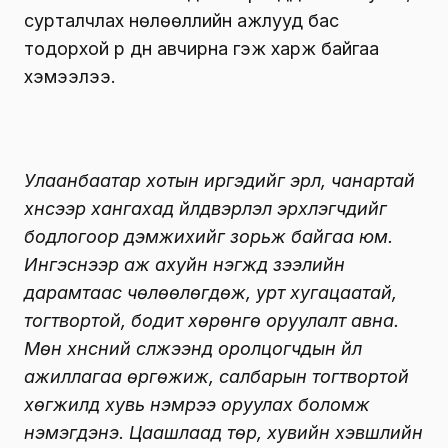
сурталчлах нөлөөллийн ажлууд бас
тодорхой үр дүн авчирна гэж харж байгаа
хэмээлээ.
Улаанбаатар хотын иргэдийг эрүүл, чанартай
хүнсээр хангахад үйлдвэрлэл эрхлэгчдийг
бодлогоор дэмжихийг зорьж байгаа юм.
Ингэснээр аж ахуйн нэгжүүд зээлийн
дарамтаас чөлөөлөгдөж, урт хугацаатай,
тогтвортой, бодит хөрөнгө оруулалт авна.
Мөн хүнсний сүлжээнд оролцогчдын үйл
ажиллагаа өргөжиж, салбарын тогтвортой
хөгжилд хувь нэмрээ оруулах боломж
нэмэгдэнэ. Цаашлаад төр, хувийн хэвшлийн