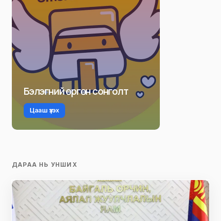
Бэлэгний өргөн сонголт
Цааш үзэх
ДАРАА НЬ УНШИХ