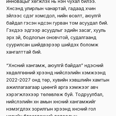
инновацыг хөгжүүлэх нь нэн чухал билээ.
Хүнсэнд улирлын чанартай, гадаад хүчин
зүйлээс үүсдэг хомсдол, үнийн өсөлт, аюулгүй
байдал гэсэн үндсэн гурван том асуудал бий.
Гэхдээ эдгээр асуудлыг эдийн засаг, хууль
эрх зүй, бодлогын оновчтой, судалгаанд
суурилсан шийдвэрээр шийдэх боломж
хангалттай бий.
“Хүнсний хангамж, аюулгүй байдал” үндэсний
хөдөлгөөний хүрээнд нийслэлийн хэмжээнд
2022-2027 онд төр, хувийн хэвшлийн хамтын
ажиллагаагаар цөөнгүй арга хэмжээг авч
хэрэгжүүлэхээр төлөвлөж буй. Тодруулбал,
нийслэлийн хүн амын хүнсний хангамжийг
нэмэгдүүлэх зорилгын хүрээнд хүнсний гол