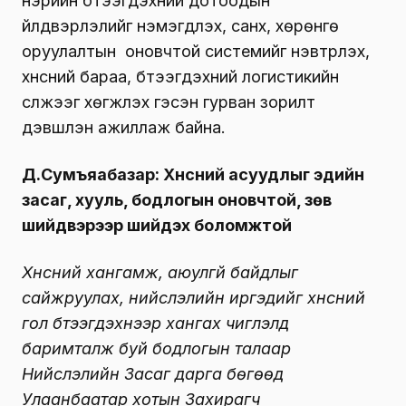
нэрийн бүтээгдэхүүний дотоодын
үйлдвэрлэлийг нэмэгдүүлэх, санхүү, хөрөнгө
оруулалтын оновчтой системийг нэвтрүүлэх,
хүнсний бараа, бүтээгдэхүүний логистикийн
сүлжээг хөгжүүлэх гэсэн гурван зорилт
дэвшүүлэн ажиллаж байна.
Д.Сумъяабазар: Хүнсний асуудлыг эдийн
засаг, хууль, бодлогын оновчтой, зөв
шийдвэрээр шийдэх боломжтой
Хүнсний хангамж, аюулгүй байдлыг
сайжруулах, нийслэлийн иргэдийг хүнсний
гол бүтээгдэхүүнээр хангах чиглэлд
баримталж буй бодлогын талаар
Нийслэлийн Засаг дарга бөгөөд
Улаанбаатар хотын Захирагч