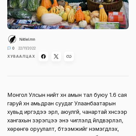
Niitlel.mn
0
22/11/2022
ХУВААЛЦАХ
Монгол Улсын нийт хүн амын тал буюу 1.6 сая
гаруй хүн амьдран суудаг Улаанбаатарын
хувьд иргэдээ эрүүл, аюулгүй, чанартай хүнсээр
хангахын зэрэгцээ энэ чиглэлд үйлдвэрлэл,
хөрөнгө оруулалт, бүтээмжийг нэмэгдүүлэх,