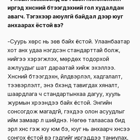
иргэд хүнсний бүтээгдэхүүний гол худалдан
авагч. Тэгэхээр аюулгүй байдал дээр юуг
анхаарах ёстой вэ?
-Суурь хөрс нь зөв байх ёстой. Улаанбаатар
хот анх удаа нэгдсэн стандарттай болж,
үүнийгээ хэрэгжүүлэх, мөрдөх тодорхой
ажлуудыг шат дараатай хийж эхэллээ.
Хүнсний бүтээгдэхүүн, үйлдвэрлэл, хадгалалт,
тээвэрлэлт, энэ бүхэнд тавигдах хяналт,
шаардлага ч стандартынхаа дагуу, хууль
журмын хүрээндээ байх ёстой. Энгийн
сонсогдож магадгүй, гэхдээ олон асуудлыг
ийм замаар л шийднэ. Нөгөө талаасаа бид
эрүүл хүнс гэж юу юм бэ, юуг нь анхаарч хүнсээ
сонгох ёстой вэ гэдгийг иргэддээ таниулах,