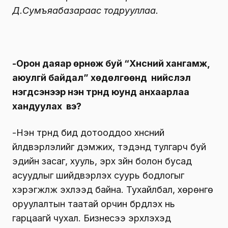
Д.Сумъяабазараас тодрууллаа.
-Орон даяар өрнөж буй “Хүнсний хангамж,
аюулгүй байдал” хөдөлгөөнд нийслэл
нэгдсэнээр нэн түрүүнд юунд анхаарлаа
хандуулах вэ?
-Нэн түрүүнд бид дотооддоо хүнсний
үйлдвэрлэлийг дэмжих, тэдэнд тулгарч буй
эдийн засаг, хууль, эрх зүйн болон бусад
асуудлыг шийдвэрлэх суурь бодлогыг
хэрэгжүүлж эхлээд байна. Тухайлбал, хөрөнгө
оруулалтын таатай орчин бүрдүүлэх нь
гарцаагүй чухал. Бизнесээ эрхлэхэд