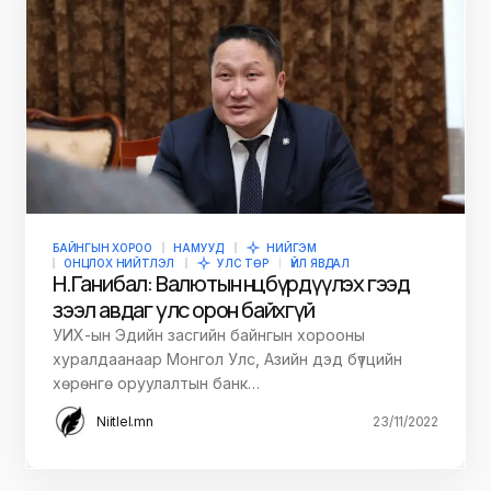
БАЙНГЫН ХОРОО
НАМУУД
НИЙГЭМ
ОНЦЛОХ НИЙТЛЭЛ
УЛС ТӨР
ҮЙЛ ЯВДАЛ
Н.Ганибал: Валютын нөөцөө бүрдүүлэх гээд
зээл авдаг улс орон байхгүй
УИХ-ын Эдийн засгийн байнгын хорооны
хуралдаанаар Монгол Улс, Азийн дэд бүтцийн
хөрөнгө оруулалтын банк…
Niitlel.mn
23/11/2022