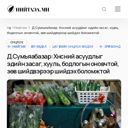
Нүүр
Нийгэм
Д.Сумъяабазар: Хүнсний асуудлыг эдийн засаг, хууль,
бодлогын оновчтой, зөв шийдвэрээр шийдэх боломжтой
ОНЦЛОХ
НИЙГЭМ
ҮЙЛ ЯВДАЛ
ЦАГ ҮЕИЙН ОНЦЛОХ МЭДЭЭ
ЭРҮҮЛ МЭНД
Д.Сумъяабазар: Хүнсний асуудлыг
эдийн засаг, хууль, бодлогын оновчтой,
зөв шийдвэрээр шийдэх боломжтой