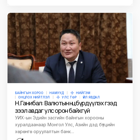
БАЙНГЫН ХОРОО
НАМУУД
НИЙГЭМ
ОНЦЛОХ НИЙТЛЭЛ
УЛС ТӨР
ҮЙЛ ЯВДАЛ
Н.Ганибал: Валютын нөөцөө бүрдүүлэх гээд
зээл авдаг улс орон байхгүй
УИХ-ын Эдийн засгийн байнгын хорооны
хуралдаанаар Монгол Улс, Азийн дэд бүтцийн
хөрөнгө оруулалтын банк…