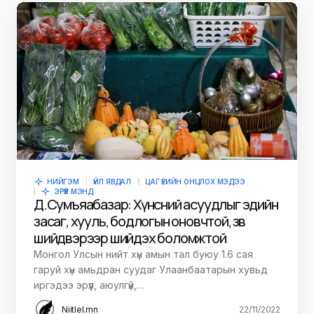
НИЙГЭМ
ҮЙЛ ЯВДАЛ
ЦАГ ҮЕИЙН ОНЦЛОХ МЭДЭЭ
ЭРҮҮЛ МЭНД
Д.Сумъяабазар: Хүнсний асуудлыг эдийн
засаг, хууль, бодлогын оновчтой, зөв
шийдвэрээр шийдэх боломжтой
Монгол Улсын нийт хүн амын тал буюу 1.6 сая
гаруй хүн амьдран суудаг Улаанбаатарын хувьд
иргэдээ эрүүл, аюулгүй,…
Niitlel.mn
22/11/2022