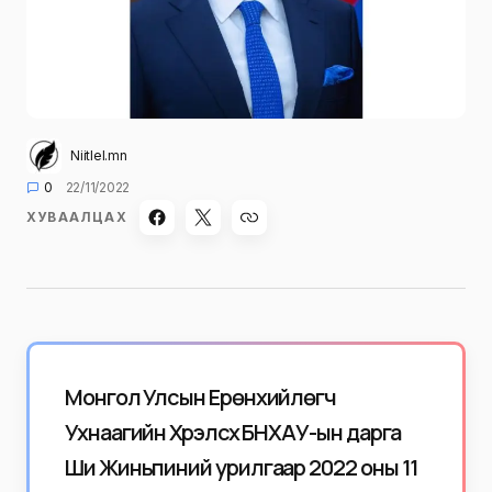
Niitlel.mn
0
22/11/2022
ХУВААЛЦАХ
Монгол Улсын Ерөнхийлөгч
Ухнаагийн Хүрэлсүх БНХАУ-ын дарга
Ши Жиньпиний урилгаар 2022 оны 11