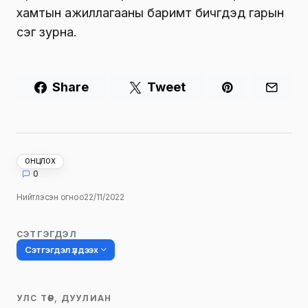
хамтын ажиллагааны баримт бичгүүдэд гарын
үсэг зурна.
Share
Tweet
ОНЦЛОХ
0
Нийтлэсэн огноо
22/11/2022
СЭТГЭГДЭЛ
Сэтгэгдэл үлдээх
УЛС ТӨР, ДУУЛИАН