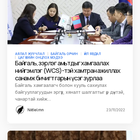
АЯЛАЛ ЖУУЧЛАЛ
БАЙГАЛЬ ОРЧИН
ҮЙЛ ЯВДАЛ
ЦАГ ҮЕИЙН ОНЦЛОХ МЭДЭЭ
Байгаль, зэрлэг амьтдыг хамгаалах
нийгэмлэг (WCS)-тэй хамтран ажиллах
санамж бичигт гарын үсэг зурлаа
Байгаль хамгаалагч болон хууль сахиулах
байгууллагуудын эргүүл, хяналт шалгалтыг үр дүнтэй,
чанартай хийж…
Niitlel.mn
23/11/2022