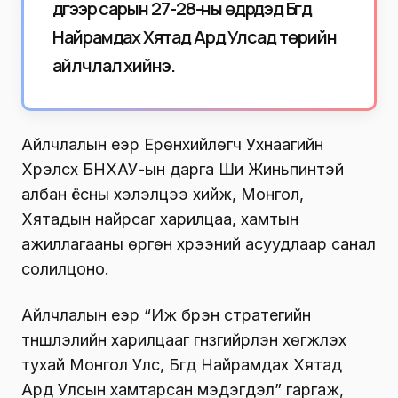
дүгээр сарын 27-28-ны өдрүүдэд Бүгд
Найрамдах Хятад Ард Улсад төрийн
айлчлал хийнэ.
Айлчлалын үеэр Ерөнхийлөгч Ухнаагийн
Хүрэлсүх БНХАУ-ын дарга Ши Жиньпинтэй
албан ёсны хэлэлцээ хийж, Монгол,
Хятадын найрсаг харилцаа, хамтын
ажиллагааны өргөн хүрээний асуудлаар санал
солилцоно.
Айлчлалын үеэр “Иж бүрэн стратегийн
түншлэлийн харилцааг гүнзгийрүүлэн хөгжүүлэх
тухай Монгол Улс, Бүгд Найрамдах Хятад
Ард Улсын хамтарсан мэдэгдэл” гаргаж,