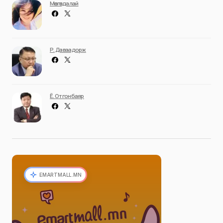
Мөнгөндалай
Р. Даваадорж
Ё. Отгонбаяр
EMARTMALL.MN