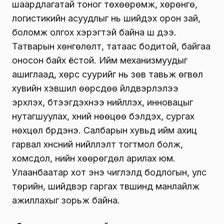
шаардлагатай тоног төхөөрөмж, хөрөнгө,
логистикийн асуудлыг нь шийдэх орон зай,
боломж олгох хэрэгтэй байна шүү дээ.
Татварын хөнгөлөлт, татаас бодитой, байгаа
оносон байх ёстой. Ийм механизмуудыг
ашиглаад, хөрс суурийг нь зөв тавьж өгвөл
хувийн хэвшил өөрсдөө үйлдвэрлэлээ
эрхлэх, бүтээгдэхүүнээ нийлүүлэх, инновацыг
нутагшуулах, хүний нөөцөө бэлдэх, сургах
нөхцөл бүрдэнэ. Салбарын хувьд ийм ахиц
гарвал хүнсний нийлүүлэлт тогтмол болж,
хомсдол, үнийн хөөрөгдөл арилах юм.
Улаанбаатар хот энэ чиглэлд бодлогын, улс
төрийн, шийдвэр гаргах түвшинд манлайлж
ажиллахыг зорьж байна.