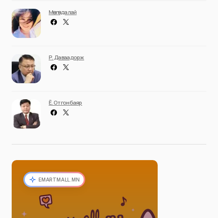
Мөнгөндалай
Р. Даваадорж
Ё. Отгонбаяр
EMARTMALL.MN