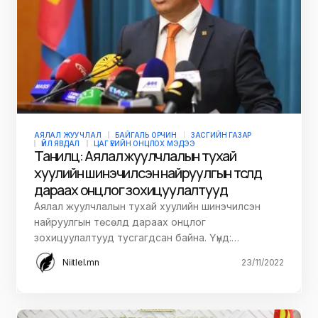
АЯЛАЛ ЖУУЧЛАЛ
БАЙГАЛЬ ОРЧИН
ЗАСГИЙН ГАЗАР
ҮЙЛ ЯВДАЛ
ЦАГ ҮЕИЙН ОНЦЛОХ МЭДЭЭ
Танилц: Аялал жуулчлалын тухай
хуулийн шинэчилсэн найруулгын төсөлд
дараах онцлог зохицуулалтууд
Аялал жуулчлалын тухай хуулийн шинэчилсэн
найруулгын төсөлд дараах онцлог
зохицуулалтууд тусгагдсан байна. Үүнд:…
Niitlel.mn
23/11/2022