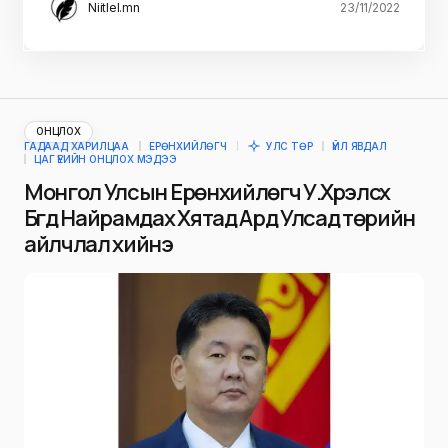
Niitlel.mn
23/11/2022
ОНЦЛОХ
ГАДААД ХАРИЛЦАА
ЕРӨНХИЙЛӨГЧ
УЛС ТӨР
ҮЙЛ ЯВДАЛ
ЦАГ ҮЕИЙН ОНЦЛОХ МЭДЭЭ
Монгол Улсын Ерөнхийлөгч У.Хүрэлсүх
Бүгд Найрамдах Хятад Ард Улсад төрийн
айлчлал хийнэ