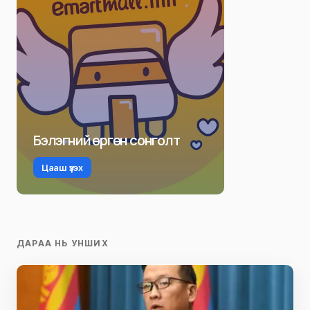
Бэлэгний өргөн сонголт
Цааш үзэх
ДАРАА НЬ УНШИХ