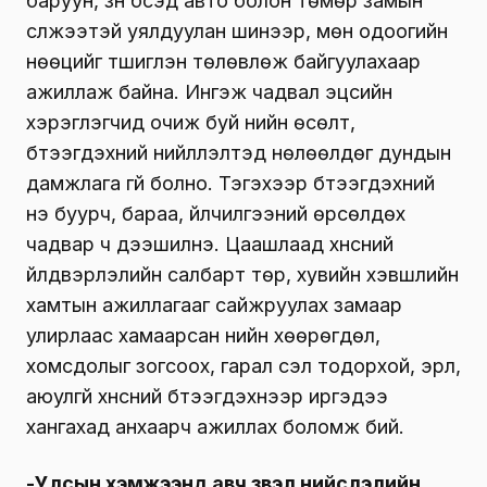
баруун, зүүн бүсэд авто болон төмөр замын
сүлжээтэй уялдуулан шинээр, мөн одоогийн
нөөцийг түшиглэн төлөвлөж байгуулахаар
ажиллаж байна. Ингэж чадвал эцсийн
хэрэглэгчид очиж буй үнийн өсөлт,
бүтээгдэхүүний нийлүүлэлтэд нөлөөлдөг дундын
дамжлага үгүй болно. Тэгэхээр бүтээгдэхүүний
үнэ буурч, бараа, үйлчилгээний өрсөлдөх
чадвар ч дээшилнэ. Цаашлаад хүнсний
үйлдвэрлэлийн салбарт төр, хувийн хэвшлийн
хамтын ажиллагааг сайжруулах замаар
улирлаас хамаарсан үнийн хөөрөгдөл,
хомсдолыг зогсоох, гарал үүсэл тодорхой, эрүүл,
аюулгүй хүнсний бүтээгдэхүүнээр иргэдээ
хангахад анхаарч ажиллах боломж бий.
-Улсын хэмжээнд авч үзвэл нийслэлийн