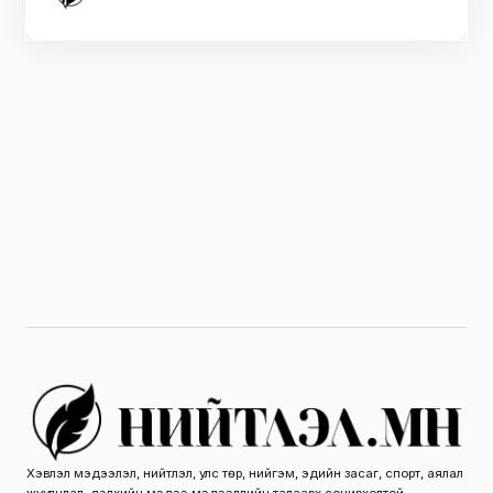
Хэвлэл мэдээлэл, нийтлэл, улс төр, нийгэм, эдийн засаг, спорт, аялал