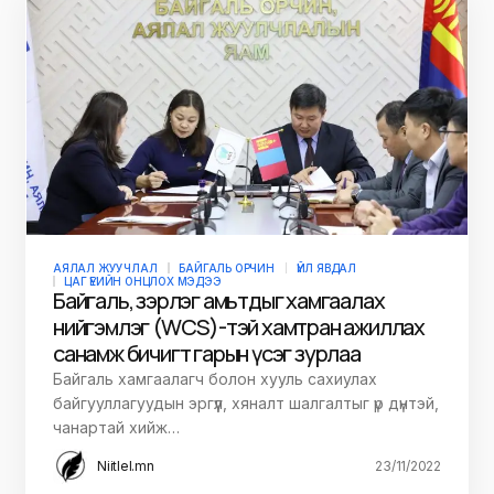
АЯЛАЛ ЖУУЧЛАЛ
БАЙГАЛЬ ОРЧИН
ҮЙЛ ЯВДАЛ
ЦАГ ҮЕИЙН ОНЦЛОХ МЭДЭЭ
Байгаль, зэрлэг амьтдыг хамгаалах
нийгэмлэг (WCS)-тэй хамтран ажиллах
санамж бичигт гарын үсэг зурлаа
Байгаль хамгаалагч болон хууль сахиулах
байгууллагуудын эргүүл, хяналт шалгалтыг үр дүнтэй,
чанартай хийж…
Niitlel.mn
23/11/2022